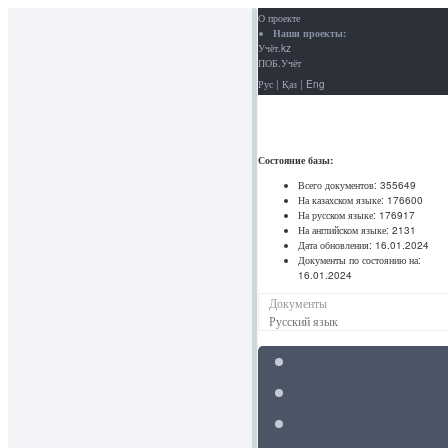
О проекте
Наши проекты:
Учёт.kz
ПОБ.Учёт
Рус
|
Қаз
|
Eng
Состояние базы:
Всего документов:
355649
На казахском языке:
176600
На русском языке:
176917
На английском языке:
2131
Дата обновления:
16.01.2024
Документы по состоянию на:
16.01.2024
Документы
Русский язык