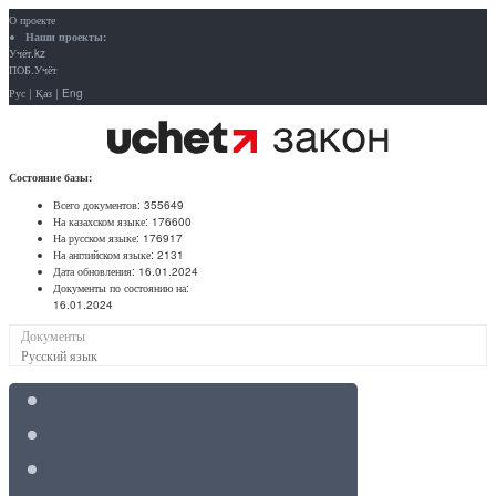
О проекте
Наши проекты:
Учёт.kz
ПОБ.Учёт
Рус
|
Қаз
|
Eng
Состояние базы:
Всего документов:
355649
На казахском языке:
176600
На русском языке:
176917
На английском языке:
2131
Дата обновления:
16.01.2024
Документы по состоянию на:
16.01.2024
Документы
Русский язык