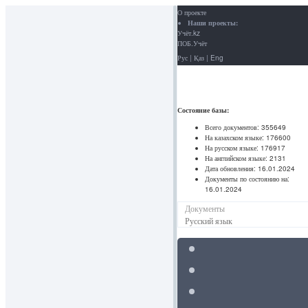
О проекте
Наши проекты:
Учёт.kz
ПОБ.Учёт
Рус
|
Қаз
|
Eng
Состояние базы:
Всего документов:
355649
На казахском языке:
176600
На русском языке:
176917
На английском языке:
2131
Дата обновления:
16.01.2024
Документы по состоянию на:
16.01.2024
Документы
Русский язык