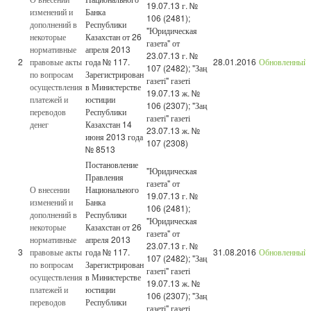
19.07.13 г. №
изменений и
Банка
106 (2481);
дополнений в
Республики
"Юридическая
некоторые
Казахстан от 26
газета" от
нормативные
апреля 2013
23.07.13 г. №
2
правовые акты
года № 117.
28.01.2016
Обновленный
107 (2482); "Заң
по вопросам
Зарегистрирован
газеті" газеті
осуществления
в Министерстве
19.07.13 ж. №
платежей и
юстиции
106 (2307); "Заң
переводов
Республики
газеті" газеті
денег
Казахстан 14
23.07.13 ж. №
июня 2013 года
107 (2308)
№ 8513
Постановление
"Юридическая
Правления
газета" от
О внесении
Национального
19.07.13 г. №
изменений и
Банка
106 (2481);
дополнений в
Республики
"Юридическая
некоторые
Казахстан от 26
газета" от
нормативные
апреля 2013
23.07.13 г. №
3
правовые акты
года № 117.
31.08.2016
Обновленный
107 (2482); "Заң
по вопросам
Зарегистрирован
газеті" газеті
осуществления
в Министерстве
19.07.13 ж. №
платежей и
юстиции
106 (2307); "Заң
переводов
Республики
газеті" газеті