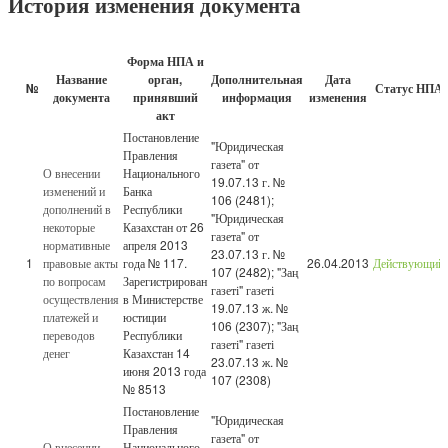
История изменения документа
Форма НПА и
Название
орган,
Дополнительная
Дата
№
Статус НПА
документа
принявший
информация
изменения
акт
Постановление
"Юридическая
Правления
газета" от
О внесении
Национального
19.07.13 г. №
изменений и
Банка
106 (2481);
дополнений в
Республики
"Юридическая
некоторые
Казахстан от 26
газета" от
нормативные
апреля 2013
23.07.13 г. №
1
правовые акты
года № 117.
26.04.2013
Действующий
107 (2482); "Заң
по вопросам
Зарегистрирован
газеті" газеті
осуществления
в Министерстве
19.07.13 ж. №
платежей и
юстиции
106 (2307); "Заң
переводов
Республики
газеті" газеті
денег
Казахстан 14
23.07.13 ж. №
июня 2013 года
107 (2308)
№ 8513
Постановление
"Юридическая
Правления
газета" от
О внесении
Национального