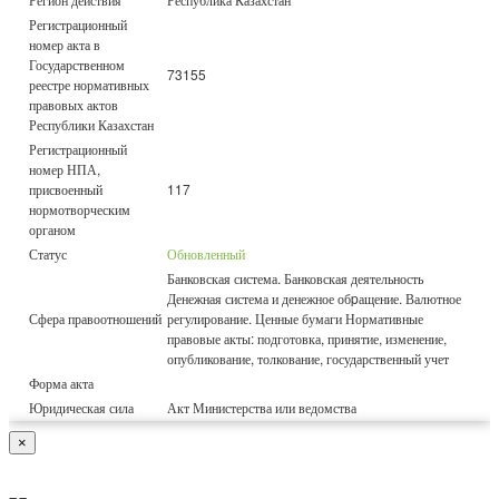
Регистрационный
номер акта в
Государственном
73155
реестре нормативных
правовых актов
Республики Казахстан
Регистрационный
номер НПА,
присвоенный
117
нормотворческим
органом
Статус
Обновленный
Банковская система. Банковская деятельность
Денежная система и денежное обpащение. Валютное
Сфера правоотношений
регулирование. Ценные бумаги Нормативные
правовые акты: подготовка, принятие, изменение,
опубликование, толкование, государственный учет
Форма акта
Юридическая сила
Акт Министерства или ведомства
×