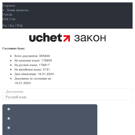
О проекте
Наши проекты:
Учёт.kz
ПОБ.Учёт
Рус
|
Қаз
|
Eng
Состояние базы:
Всего документов:
355649
На казахском языке:
176600
На русском языке:
176917
На английском языке:
2131
Дата обновления:
16.01.2024
Документы по состоянию на:
16.01.2024
Документы
Русский язык