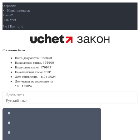
О проекте
Наши проекты:
Учёт.kz
ПОБ.Учёт
Рус
|
Қаз
|
Eng
Состояние базы:
Всего документов:
355649
На казахском языке:
176600
На русском языке:
176917
На английском языке:
2131
Дата обновления:
16.01.2024
Документы по состоянию на:
16.01.2024
Документы
Русский язык