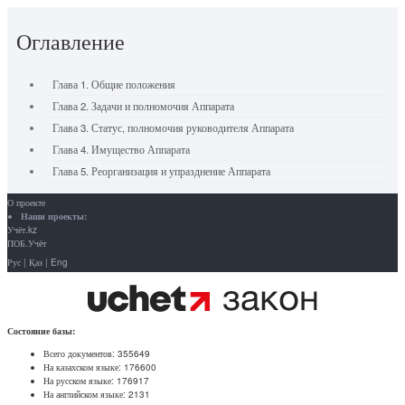
Оглавление
Глава 1. Общие положения
Глава 2. Задачи и полномочия Аппарата
Глава 3. Статус, полномочия руководителя Аппарата
Глава 4. Имущество Аппарата
Глава 5. Реорганизация и упразднение Аппарата
О проекте
Наши проекты:
Учёт.kz
ПОБ.Учёт
Рус
|
Қаз
|
Eng
Состояние базы:
Всего документов:
355649
На казахском языке:
176600
На русском языке:
176917
На английском языке:
2131