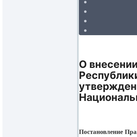
О внесении
Республики
утверждени
Националь
Постановление Прав