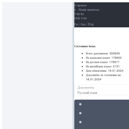
О проекте
Наши проекты:
Учёт.kz
ПОБ.Учёт
Рус
|
Қаз
|
Eng
Состояние базы:
Всего документов:
355649
На казахском языке:
176600
На русском языке:
176917
На английском языке:
2131
Дата обновления:
16.01.2024
Документы по состоянию на:
16.01.2024
Документы
Русский язык