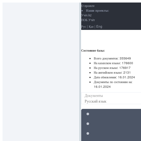
О проекте
Наши проекты:
Учёт.kz
ПОБ.Учёт
Рус
|
Қаз
|
Eng
Состояние базы:
Всего документов:
355649
На казахском языке:
176600
На русском языке:
176917
На английском языке:
2131
Дата обновления:
16.01.2024
Документы по состоянию на:
16.01.2024
Документы
Русский язык