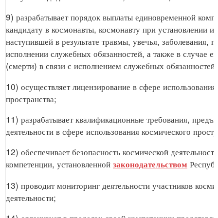
9) разрабатывает порядок выплаты единовременной комп
кандидату в космонавты, космонавту при установлении и
наступившей в результате травмы, увечья, заболевания, 
исполнении служебных обязанностей, а также в случае ег
(смерти) в связи с исполнением служебных обязанностей;
10) осуществляет лицензирование в сфере использования
пространства;
11) разрабатывает квалификационные требования, предъя
деятельности в сфере использования космического простр
12) обеспечивает безопасность космической деятельности
компетенции, установленной
Республ
законодательством
13) проводит мониторинг деятельности участников косми
деятельности;
14) организует в пределах своей компетенции представле