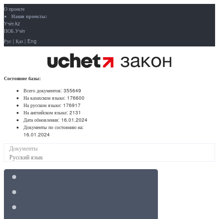
О проекте
Наши проекты:
Учёт.kz
ПОБ.Учёт
Рус
|
Қаз
|
Eng
Состояние базы:
Всего документов:
355649
На казахском языке:
176600
На русском языке:
176917
На английском языке:
2131
Дата обновления:
16.01.2024
Документы по состоянию на:
16.01.2024
Документы
Русский язык