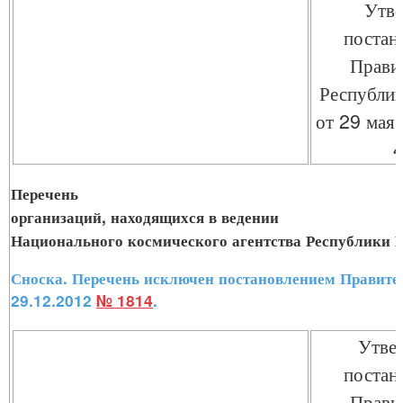
Утв
постан
Прави
Республик
от 29 мая
Перечень
организаций, находящихся в ведении
Национального космического агентства Республики 
Сноска. Перечень исключен постановлением Правите
29.12.2012
№ 1814
.
Утве
постан
Прави