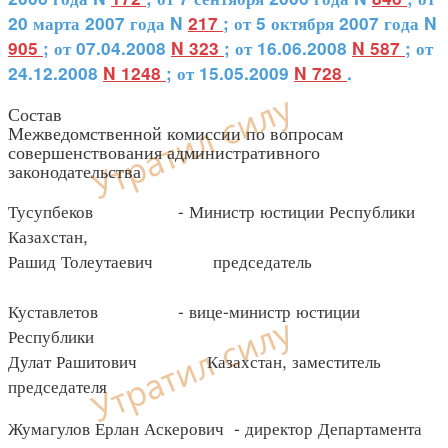
20 марта 2007 года N
217
; от 5 октября 2007 года N
905
; от 07.04.2008
N 323
; от 16.06.2008
N 587
; от
24.12.2008
N 1248
; от 15.05.2009
N 728
.
Состав
Межведомственной комиссии по вопросам
совершенствования административного
законодательства
Тусупбеков - Министр юстиции Республики
Казахстан,
Рашид Толеутаевич председатель
Куставлетов - вице-министр юстиции
Республики
Дулат Рашитович Казахстан, заместитель
председателя
Жумагулов Ерлан Аскерович - директор Департамента