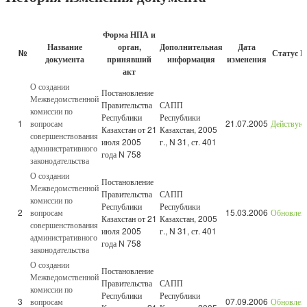
Форма НПА и
Название
орган,
Дополнительная
Дата
№
Статус 
документа
принявший
информация
изменения
акт
О создании
Постановление
Межведомственной
Правительства
САПП
комиссии по
Республики
Республики
1
вопросам
21.07.2005
Действую
Казахстан от 21
Казахстан, 2005
совершенствования
июля 2005
г., N 31, ст. 401
административного
года N 758
законодательства
О создании
Постановление
Межведомственной
Правительства
САПП
комиссии по
Республики
Республики
2
вопросам
15.03.2006
Обновлен
Казахстан от 21
Казахстан, 2005
совершенствования
июля 2005
г., N 31, ст. 401
административного
года N 758
законодательства
О создании
Постановление
Межведомственной
Правительства
САПП
комиссии по
Республики
Республики
3
вопросам
07.09.2006
Обновлен