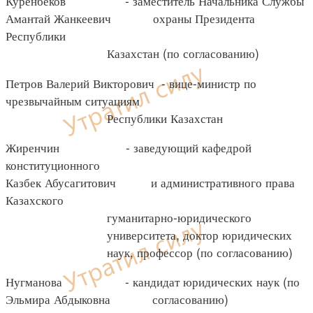
Куренбеков - заместитель Начальника Службы
Амантай Жанкеевич охраны Президента
Республики
Казахстан (по согласованию)
Петров Валерий Викторович - вице-министр по
чрезвычайным ситуациям
Республики Казахстан
Жиренчин - заведующий кафедрой
конституционного
Казбек Абусагитович и административного права
Казахского
гуманитарно-юридического
университета, доктор юридических
наук, профессор (по согласованию)
Нугманова - кандидат юридических наук (по
Эльмира Абдыковна согласованию)