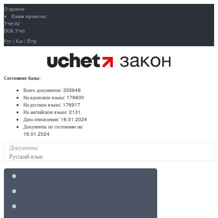
О проекте
Наши проекты:
Учёт.kz
ПОБ.Учёт
Рус
|
Қаз
|
Eng
Состояние базы:
Всего документов:
355649
На казахском языке:
176600
На русском языке:
176917
На английском языке:
2131
Дата обновления:
16.01.2024
Документы по состоянию на:
16.01.2024
Документы
Русский язык