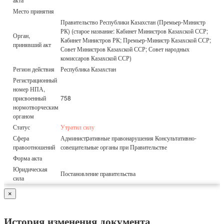
Место принятия
Правительство Республики Казахстан (Премьер-Министр
РК) (старое название: Кабинет Министров Казахской ССР;
Орган,
Кабинет Министров РК; Премьер-Министр Казахской ССР;
принявший акт
Совет Министров Казахской ССР; Совет народных
комиссаров Казахской ССР)
Регион действия
Республика Казахстан
Регистрационный
номер НПА,
присвоенный
758
нормотворческим
органом
Статус
Утратил силу
Сфера
Администpативные правонарушения Консультативно-
правоотношений
совещательные органы при Правительстве
Форма акта
Юридическая
Постановление правительства
сила
×
История изменения документа