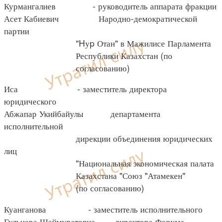
Курмангалиев - руководитель аппарата фракции
Асет Кабиевич Народно-демократической
партии
"Hуp Отан" в Мажилисе Парламента
Республики Казахстан (по
согласованию)
Иса - заместитель директора
юридического
Абжапар Укийбайулы департамента
исполнительной
дирекции объединения юридических
лиц
"Национальная экономическая палата
Казахстана "Союз "Атамекен"
(по согласованию)
Куанганова - заместитель исполнительного
Гульнара Шаймуратовна директора Форума