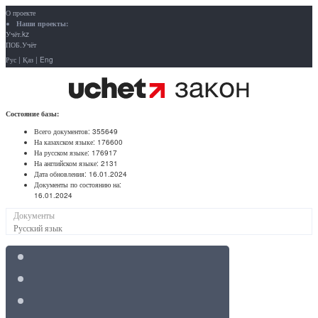
О проекте
Наши проекты:
Учёт.kz
ПОБ.Учёт
Рус
|
Қаз
|
Eng
Состояние базы:
Всего документов:
355649
На казахском языке:
176600
На русском языке:
176917
На английском языке:
2131
Дата обновления:
16.01.2024
Документы по состоянию на:
16.01.2024
Документы
Русский язык