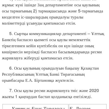
жұмыс күні ішінде Заң департаментіне осы қаулының
осы тармағының 2) тармақшасында және 5-тармағында
көзделген іс-шаралардың орындалуы туралы
мәліметтерді ұсынуды қамтамасыз етсін.
5. Сыртқы коммуникациялар департаменті – Ұлттық
Банктің баспасөз қызметі осы қаулы мемлекеттік
тіркелгеннен кейін күнтізбелік он күн ішінде оның
көшірмесін мерзімді баспасөз басылымдарында ресми
жариялауға жіберуді қамтамасыз етсін.
6. Осы қаулының орындалуын бақылау Қазақстан
Республикасының Ұлттық Банкі Төрағасының
орынбасары Е.А. Біртановқа жүктелсін.
7. Осы қаулы ресми жариялануға тиіс және 2020
жылғы 1 қаңтардан бастап қолданысқа енгізіледі.
Ұлттық Банк Төрағасы
Е. Досаев