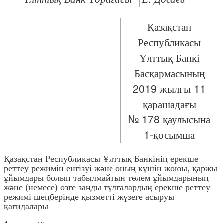
Қазақстан
Республикасы
Ұлттық Банкі
Басқармасының
2019 жылғы 11
қарашадағы
№ 178 қаулысына
1-қосымша
Қазақстан Республикасы Ұлттық Банкінің ерекше
реттеу режимін енгізуі және оның күшін жоюы, қаржы
ұйымдары болып табылмайтын төлем ұйымдарының
және (немесе) өзге заңды тұлғалардың ерекше реттеу
режимі шеңберінде қызметті жүзеге асыруы
қағидалары