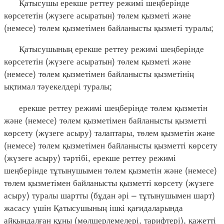
Қатысушы ерекше реттеу режимі шеңберінде
көрсететін (жүзеге асыратын) төлем қызметі және
(немесе) төлем қызметімен байланысты қызметі туралы;
Қатысушының ерекше реттеу режимі шеңберінде
көрсететін (жүзеге асыратын) төлем қызметі және
(немесе) төлем қызметімен байланысты қызметінің
ықтимал тәуекелдері туралы;
ерекше реттеу режимі шеңберінде төлем қызметін
және (немесе) төлем қызметімен байланысты қызметті
көрсету (жүзеге асыру) талаптары, төлем қызметін және
(немесе) төлем қызметімен байланысты қызметті көрсету
(жүзеге асыру) тәртібі, ерекше реттеу режимі
шеңберінде тұтынушымен төлем қызметін және (немесе)
төлем қызметімен байланысты қызметті көрсету (жүзеге
асыру) туралы шартты (бұдан әрі – тұтынушымен шарт)
жасасу үшін Қатысушының ішкі қағидаларында
айқындалған құны (мөлшерлемелері, тарифтері), қажетті