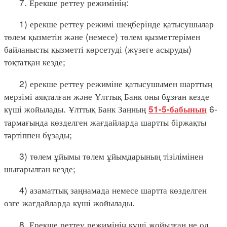
7. Ерекше реттеу режимінің:
1) ерекше реттеу режимі шеңберінде қатысушылар
төлем қызметін және (немесе) төлем қызметтерімен
байланысты қызметті көрсетуді (жүзеге асыруды)
тоқтатқан кезде;
2) ерекше реттеу режиміне қатысушымен шарттың
мерзімі аяқталған және Ұлттық Банк оны бұзған кезде
күші жойылады. Ұлттық Банк Заңның
6-
51-5-бабының
тармағында көзделген жағдайларда шартты біржақты
тәртіппен бұзады;
3) төлем ұйымы төлем ұйымдарының тізілімінен
шығарылған кезде;
4) азаматтық заңнамада немесе шартта көзделген
өзге жағдайларда күші жойылады.
8. Ерекше реттеу режимінің күші жойылған не ол