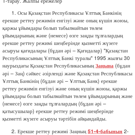
1-тарау. Жалпы ережелер
1. Осы Қазақстан Республикасы Ұлттық Банкінің
ерекше реттеу режимін енгізуі және оның күшін жоюы,
қаржы ұйымдары болып табылмайтын төлем
ұйымдарының және (немесе) өзге заңды тұлғалардың
ерекше реттеу режимі шеңберінде қызметті жүзеге
асыруы қағидалары (бұдан әрі – Қағидалар) "Қазақстан
Республикасының Ұлттық Банкі туралы" 1995 жылғы 30
наурыздағы Қазақстан Республикасының
(бұдан
Заңына
әрі – Заң) сәйкес әзірленді және Қазақстан Республикасы
Ұлттық Банкінің (бұдан әрі – Ұлттық Банк) ерекше
реттеу режимін енгізуі және оның күшін жоюы, қаржы
ұйымдары болып табылмайтын төлем ұйымдарының және
(немесе) өзге заңды тұлғалардың (бұдан әрі –
қатысушылар) ерекше реттеу режимі шеңберінде
қызметті жүзеге асыруы тәртібін айқындайды.
2. Ерекше реттеу режимі Заңның
2-
51-4-бабының