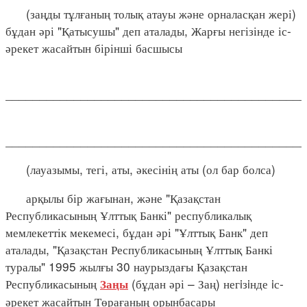
(заңды тұлғаның толық атауы және орналасқан жері)
бұдан әрі "Қатысушы" деп аталады, Жарғы негізінде іс-
әрекет жасайтын бірінші басшысы
___________________________________________
___________________________________________
(лауазымы, тегі, аты, әкесінің аты (ол бар болса)
арқылы бір жағынан, және "Қазақстан
Республикасының Ұлттық Банкі" республикалық
мемлекеттік мекемесі, бұдан әрі "Ұлттық Банк" деп
аталады, "Қазақстан Республикасының Ұлттық Банкі
туралы" 1995 жылғы 30 наурыздағы Қазақстан
Республикасының
(бұдан әрі – Заң) негiзiнде iс-
Заңы
әрекет жасайтын Төрағаның орынбасары