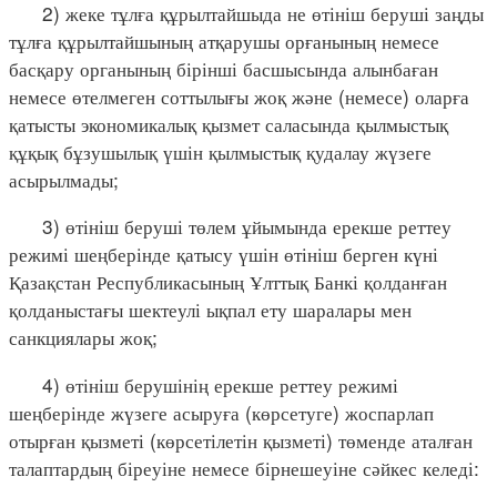
2) жеке тұлға құрылтайшыда не өтініш беруші заңды
тұлға құрылтайшының атқарушы орғанының немесе
басқару органының бірінші басшысында алынбаған
немесе өтелмеген соттылығы жоқ және (немесе) оларға
қатысты экономикалық қызмет саласында қылмыстық
құқық бұзушылық үшін қылмыстық қудалау жүзеге
асырылмады;
3) өтініш беруші төлем ұйымында ерекше реттеу
режимі шеңберінде қатысу үшін өтініш берген күні
Қазақстан Республикасының Ұлттық Банкі қолданған
қолданыстағы шектеулі ықпал ету шаралары мен
санкциялары жоқ;
4) өтініш берушінің ерекше реттеу режимі
шеңберінде жүзеге асыруға (көрсетуге) жоспарлап
отырған қызметі (көрсетілетін қызметі) төменде аталған
талаптардың біреуіне немесе бірнешеуіне сәйкес келеді: