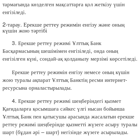
тармағында көзделген мақсаттарға қол жеткізу үшін
енгізіледі.
2-тарау. Ерекше реттеу режимін енгізу және оның
күшін жою тәртібі
3. Ерекше реттеу режимі Ұлттық Банк
Басқармасының шешімімен енгізіледі, онда оның
енгізілген күні, сондай-ақ қолданылу мерзімі көрсетіледі.
Ерекше реттеу режимін енгізу немесе оның күшін
жою туралы ақпарат Ұлттық Банктің ресми интернет-
ресурсына орналастырылады.
4. Ерекше реттеу режимі шеңберіндегі қызмет
Қағидаларға қосымшаға сәйкес үлгі нысан бойынша
Ұлттық Банк пен қатысушы арасында жасалатын ерекше
реттеу режимі шеңберінде қызметті жүзеге асыру туралы
шарт (бұдан әрі – шарт) негізінде жүзеге асырылады.