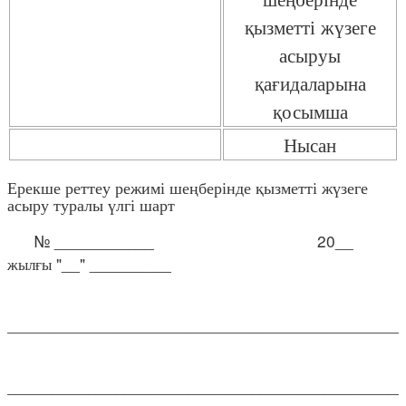
қызметті жүзеге
асыруы
қағидаларына
қосымша
Нысан
Ерекше реттеу режимі шеңберінде қызметті жүзеге
асыру туралы үлгі шарт
№ ___________ 20__
жылғы "__" _________
____________________________________________
____________________________________________