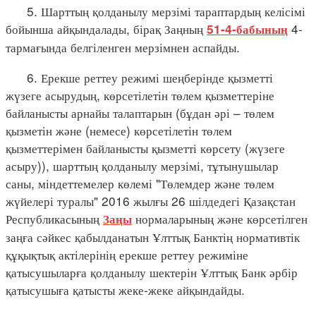
5. Шарттың қолданылу мерзімі тараптардың келісімі
бойынша айқындалады, бірақ Заңның
4-
51-4-бабының
тармағында белгіленген мерзімнен аспайды.
6. Ерекше реттеу режимі шеңберінде қызметті
жүзеге асырудың, көрсетілетін төлем қызметтеріне
байланысты арнайы талаптарын (бұдан әрі – төлем
қызметін және (немесе) көрсетілетін төлем
қызметтерімен байланысты қызметті көрсету (жүзеге
асыру)), шарттың қолданылу мерзімі, тұтынушылар
саны, міндеттемелер көлемі "Төлемдер және төлем
жүйелері туралы" 2016 жылғы 26 шілдедегі Қазақстан
Республикасының
нормаларының және көрсетілген
Заңы
заңға сәйкес қабылданатын Ұлттық Банктің нормативтік
құқықтық актілерінің ерекше реттеу режиміне
қатысушыларға қолданылу шектерін Ұлттық Банк әрбір
қатысушыға қатысты жеке-жеке айқындайды.