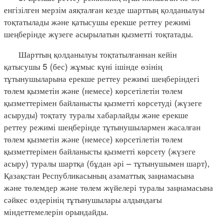
енгізілген мерзім аяқталған кезде шарттың қолданылуы
тоқтатылады және қатысушы ерекше реттеу режимі
шеңберінде жүзеге асырылатын қызметті тоқтатады.
Шарттың қолданылуы тоқтатылғаннан кейін
қатысушы 5 (бес) жұмыс күні ішінде өзінің
тұтынушыларына ерекше реттеу режимі шеңберіндегі
төлем қызметін және (немесе) көрсетілетін төлем
қызметтерімен байланысты қызметті көрсетуді (жүзеге
асыруды) тоқтату туралы хабарлайды және ерекше
реттеу режимі шеңберінде тұтынушылармен жасалған
төлем қызметін және (немесе) көрсетілетін төлем
қызметтерімен байланысты қызметті көрсету (жүзеге
асыру) туралы шартқа (бұдан әрі – тұтынушымен шарт),
Қазақстан Республикасының азаматтық заңнамасына
және төлемдер және төлем жүйелері туралы заңнамасына
сәйкес өздерінің тұтынушылары алдындағы
міндеттемелерін орындайды.