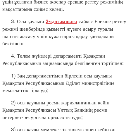
үшін ұсынған бизнес-жоспар ерекше реттеу режимінің
мақсаттарына сәйкес келеді.
3. Осы қаулыға
сәйкес Ерекше реттеу
2-қосымшаға
режимі шеңберінде қызметті жүзеге асыру туралы
шартты жасасу үшін құжаттарды қарау қағидалары
бекітілсін.
4. Төлем жүйелері департаменті Қазақстан
Республикасының заңнамасында белгіленген тәртіппен:
1) Заң департаментімен бірлесіп осы қаулыны
Қазақстан Республикасының Әділет министрлігінде
мемлекеттік тіркеуді;
2) осы қаулыны ресми жарияланғаннан кейін
Қазақстан Республикасы Ұлттық Банкінің ресми
интернет-ресурсына орналастыруды;
3) осы қаулы мемлекеттік тіркелгеннен кейін он