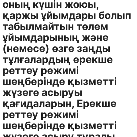
оның күшін жоюы,
қаржы ұйымдары болып
табылмайтын төлем
ұйымдарының және
(немесе) өзге заңды
тұлғалардың ерекше
реттеу режимі
шеңберінде қызметті
жүзеге асыруы
қағидаларын, Ерекше
реттеу режимі
шеңберінде қызметті
жүзеге асыру туралы