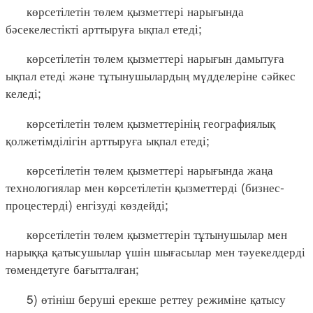
көрсетілетін төлем қызметтері нарығында
бәсекелестікті арттыруға ықпал етеді;
көрсетілетін төлем қызметтері нарығын дамытуға
ықпал етеді және тұтынушылардың мүдделеріне сәйкес
келеді;
көрсетілетін төлем қызметтерінің географиялық
қолжетімділігін арттыруға ықпал етеді;
көрсетілетін төлем қызметтері нарығында жаңа
технологиялар мен көрсетілетін қызметтерді (бизнес-
процестерді) енгізуді көздейді;
көрсетілетін төлем қызметтерін тұтынушылар мен
нарыққа қатысушылар үшін шығасылар мен тәуекелдерді
төмендетуге бағытталған;
5) өтініш беруші ерекше реттеу режиміне қатысу