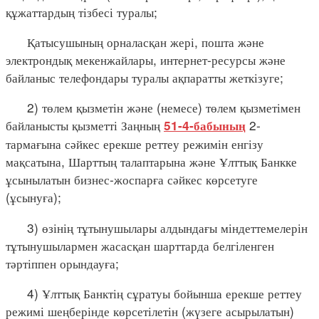
құжаттардың тізбесі туралы;
Қатысушының орналасқан жері, пошта және
электрондық мекенжайлары, интернет-ресурсы және
байланыс телефондары туралы ақпаратты жеткізуге;
2) төлем қызметін және (немесе) төлем қызметімен
байланысты қызметті Заңның
2-
51-4-бабының
тармағына сәйкес ерекше реттеу режимін енгізу
мақсатына, Шарттың талаптарына және Ұлттық Банкке
ұсынылатын бизнес-жоспарға сәйкес көрсетуге
(ұсынуға);
3) өзінің тұтынушылары алдындағы міндеттемелерін
тұтынушылармен жасасқан шарттарда белгіленген
тәртіппен орындауға;
4) Ұлттық Банктің сұратуы бойынша ерекше реттеу
режимі шеңберінде көрсетілетін (жүзеге асырылатын)