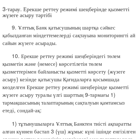
3-тарау. Ерекше реттеу режимі шеңберінде қызметті
жүзеге асыру тәртібі
9. Ұлттық Банк қатысушының шартқа сәйкес
қабылданған міндеттемелерді сақтауына мониторингті ай
сайын жүзеге асырады.
10. Ерекше реттеу режимі шеңберіндегі төлем
қызметін және (немесе) көрсетілетін төлем
қызметтерімен байланысты қызметті көрсету (жүзеге
асыру) кезінде қатысушы Қағидаларға қосымшада
көзделген Ерекше реттеу режимі шеңберінде қызметті
жүзеге асыру туралы үлгі шарттың 9-тармағы 1)
тармақшасының талаптарының сақталуын қамтамсыз
етеді, сондай-ақ:
1) тұтынушыларға Ұлттық Банктен тиісті ақпаратты
алған күннен бастап 3 (үш) жұмыс күні ішінде енгізілген
ерекше реттеу режимінің мерзімдері мен талаптарының