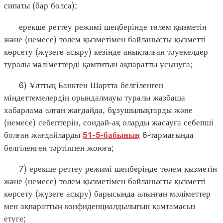
сипаты (бар болса);
ерекше реттеу режимі шеңберінде төлем қызметін
және (немесе) төлем қызметімен байланысты қызметті
көрсету (жүзеге асыру) кезінде анықталған тәуекелдер
туралы мәліметтерді қамтитын ақпаратты ұсынуға;
6) Ұлттық Банктен Шартта белгіленген
міндеттемелердің орындалмауы туралы жазбаша
хабарлама алған жағдайда, бұзушылықтарды және
(немесе) себептерін, сондай-ақ оларды жасауға себепші
болған жағдайларды
6-тармағында
51-5-бабының
белгіленген тәртіппен жоюға;
7) ерекше реттеу режимі шеңберінде төлем қызметін
және (немесе) төлем қызметімен байланысты қызметті
көрсету (жүзеге асыру) барысында алынған мәліметтер
мен ақпараттың конфиденциалдылығын қамтамасыз
етуге;