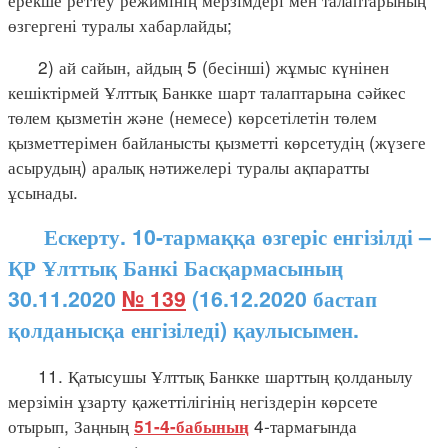
өзгергені туралы хабарлайды;
2) ай сайын, айдың 5 (бесінші) жұмыс күнінен
кешіктірмей Ұлттық Банкке шарт талаптарына сәйкес
төлем қызметін және (немесе) көрсетілетін төлем
қызметтерімен байланысты қызметті көрсетудің (жүзеге
асырудың) аралық нәтижелері туралы ақпаратты
ұсынады.
Ескерту. 10-тармаққа өзгеріс енгізілді –
ҚР Ұлттық Банкі Басқармасының
30.11.2020
№ 139
(16.12.2020 бастап
қолданысқа енгізіледі) қаулысымен.
11. Қатысушы Ұлттық Банкке шарттың қолданылу
мерзімін ұзарту қажеттілігінің негіздерін көрсете
отырып, Заңның
4-тармағында
51-4-бабының