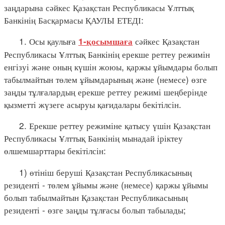
заңдарына сәйкес Қазақстан Республикасы Ұлттық
Банкінің Басқармасы ҚАУЛЫ ЕТЕДІ:
1. Осы қаулыға
сәйкес Қазақстан
1-қосымшаға
Республикасы Ұлттық Банкінің ерекше реттеу режимін
енгізуі және оның күшін жоюы, қаржы ұйымдары болып
табылмайтын төлем ұйымдарының және (немесе) өзге
заңды тұлғалардың ерекше реттеу режимі шеңберінде
қызметті жүзеге асыруы қағидалары бекітілсін.
2. Ерекше реттеу режиміне қатысу үшін Қазақстан
Республикасы Ұлттық Банкінің мынадай іріктеу
өлшемшарттары бекітілсін:
1) өтініш беруші Қазақстан Республикасының
резиденті - төлем ұйымы және (немесе) қаржы ұйымы
болып табылмайтын Қазақстан Республикасының
резиденті - өзге заңды тұлғасы болып табылады;