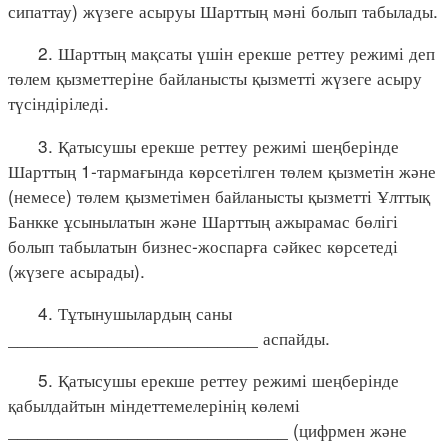
сипаттау) жүзеге асыруы Шарттың мәні болып табылады.
2. Шарттың мақсаты үшін ерекше реттеу режимі деп
төлем қызметтеріне байланысты қызметті жүзеге асыру
түсіндіріледі.
3. Қатысушы ерекше реттеу режимі шеңберінде
Шарттың 1-тармағында көрсетілген төлем қызметін және
(немесе) төлем қызметімен байланысты қызметті Ұлттық
Банкке ұсынылатын және Шарттың ажырамас бөлігі
болып табылатын бизнес-жоспарға сәйкес көрсетеді
(жүзеге асырады).
4. Тұтынушылардың саны
_________________________ аспайды.
5. Қатысушы ерекше реттеу режимі шеңберінде
қабылдайтын міндеттемелерінің көлемі
____________________________ (цифрмен және