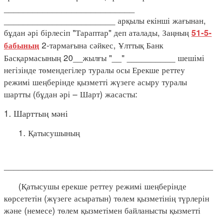
___________________________
_______________________ арқылы екінші жағынан,
бұдан әрі бірлесіп "Тараптар" деп аталады, Заңның
51-5-
2-тармағына сәйкес, Ұлттық Банк
бабының
Басқармасының 20__жылғы "__" __________ шешімі
негізінде төмендегілер туралы осы Ерекше реттеу
режимі шеңберінде қызметті жүзеге асыру туралы
шартты (бұдан әрі – Шарт) жасасты:
1. Шарттың мәні
1. Қатысушының
____________________________________________
(Қатысушы ерекше реттеу режимі шеңберінде
көрсететін (жүзеге асыратын) төлем қызметінің түрлерін
және (немесе) төлем қызметімен байланысты қызметті