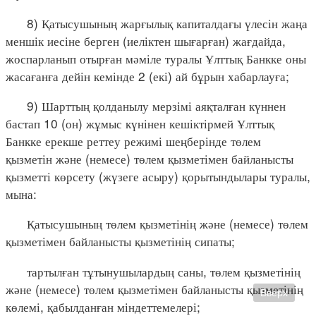
8) Қатысушының жарғылық капиталдағы үлесін жаңа
меншік иесіне берген (иеліктен шығарған) жағдайда,
жоспарланып отырған мәміле туралы Ұлттық Банкке оны
жасағанға дейін кемінде 2 (екі) ай бұрын хабарлауға;
9) Шарттың қолданылу мерзімі аяқталған күннен
бастап 10 (он) жұмыс күнінен кешіктірмей Ұлттық
Банкке ерекше реттеу режимі шеңберінде төлем
қызметін және (немесе) төлем қызметімен байланысты
қызметті көрсету (жүзеге асыру) қорытындылары туралы,
мына:
Қатысушының төлем қызметінің және (немесе) төлем
қызметімен байланысты қызметінің сипаты;
тартылған тұтынушылардың саны, төлем қызметінің
және (немесе) төлем қызметімен байланысты қызметінің
Вверх
көлемі, қабылданған міндеттемелері;