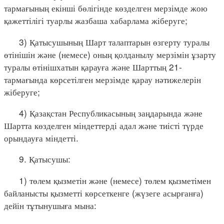
тармағының екінші бөлігінде көзделген мерзімде жою
қажеттілігі туарлы жазбаша хабарлама жіберуге;
3) Қатысушының Шарт талаптарын өзгерту туралы
өтінішін және (немесе) оның қолданылу мерзімін ұзарту
туралы өтінішхатын қарауға және Шарттың 21-
тармағында көрсетілген мерзімде қарау нәтижелерін
жіберуге;
4) Қазақстан Республикасының заңдарында және
Шартта көзделген міндеттерді адал және тиісті түрде
орындауға міндетті.
9. Қатысушы:
1) төлем қызметін және (немесе) төлем қызметімен
байланысты қызметті көрсеткенге (жүзеге асырғанға)
дейін тұтынушыға мына: