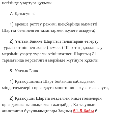
негізінде ұзартуға құқылы.
7. Қатысушы:
1) ерекше реттеу режимі шеңберінде қызметті
Шартта белгіленген талаптармен жүзеге асыруға;
2) Ұлттық Банкке Шарттың талаптарын өзгерту
туралы өтінішпен және (немесе) Шарттың қолданылу
мерзімін ұзарту туралы өтінішхатпен Шарттың 21-
тармағында көрсетілген мерзімде жүгінуге құқылы.
8. Ұлттық Банк:
1) Қатысушының Шарт бойынша қабылдаған
міндеттемелерін орындауға мониторинг жүзеге асыруға;
2) Қатысушы Шартта көзделген міндеттемелерін
орындамағаны анықталған жағдайда, Қатысушыға
анықталған бұзушылықтарды Заңның
6-
51-5-бабы