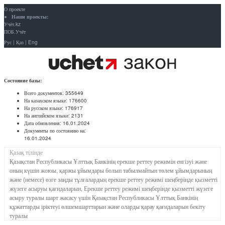
О проекте
Наши проекты:
Учёт.kz
ПОБ.Учёт
Рус
|
Қаз
|
Eng
Состояние базы:
Всего документов:
355649
На казахском языке:
176600
На русском языке:
176917
На английском языке:
2131
Дата обновления:
16.01.2024
Документы по состоянию на:
16.01.2024
Қазақ тілінде
Қазақстан Республикасы Ұлттық Банкінің ерекше реттеу режимін енгізуі және
оның күшін жоюы, қаржы ұйымдары болып табылмайтын төлем ұйымдарының
және (немесе) өзге заңды тұлғалардың ерекше реттеу режимі шеңберінде қызметті
жүзеге асыруы қағидаларын, Ерекше реттеу режимі шеңберінде қызметті жүзеге
асыру туралы шарт жасасу үшін Қазақстан Республикасы Ұлттық Банкінің
құжаттарды іріктеуі өлшемшарттарын және оларды қарау қағидаларын бекіту
туралы