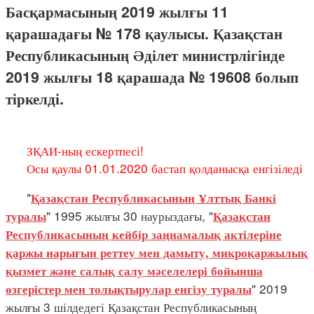
Басқармасының 2019 жылғы 11
қарашадағы № 178 қаулысы. Қазақстан
Республикасының Әділет министрлігінде
2019 жылғы 18 қарашада № 19608 болып
тіркелді.
ЗҚАИ-ның ескертпесі!
Осы қаулы 01.01.2020 бастап қолданысқа енгізіледі
"
Қазақстан Республикасының Ұлттық Банкі
" 1995 жылғы 30 наурыздағы, "
туралы
Қазақстан
Республикасының кейбір заңнамалық актілеріне
қаржы нарығын реттеу мен дамыту, микроқаржылық
қызмет және салық салу мәселелері бойынша
" 2019
өзгерістер мен толықтырулар енгізу туралы
жылғы 3 шілдедегі Қазақстан Республикасының