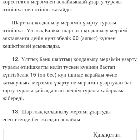
көрсетілген мерзімнен аспайдындай ұзарту туралы
өтінішхатпен өтініш жасайды.
Шарттың қолданылу мерзімін ұзарту туралы
өтінішхат Ұлттық Банкке шарттың қолданылу мерзімі
аяқталғанға дейін күнтізбелік 60 (алпыс) күннен
кешіктірмей ұсынылады.
12. Ұлттық Банк шарттың қолданылу мерзімін ұзарту
туралы өтінішхатты келіп түскен күнінен бастап
күнтізбелік 15 (он бес) күн ішінде қарайды және
қатысушыға мерзімін ұзарту не мерзімін ұзартудан бас
тарту туралы қабылданған шешім туралы хабарлама
жібереді.
13. Шарттың қолданылу мерзімі ұзартуды
есептегенде бес жылдан аспайды.
Қазақстан