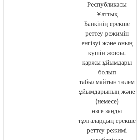
Республикасы
Ұлттық
Банкінің ерекше
реттеу режимін
енгізуі және оның
күшін жоюы,
қаржы ұйымдары
болып
табылмайтын төлем
ұйымдарының және
(немесе)
өзге заңды
тұлғалардың ерекше
реттеу режимі
шеңберінде