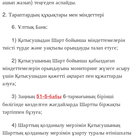
ашып жазып) теңгеден аспайды.
2. Тараптардың құқықтары мен міндеттері
6. Ұлттық Банк:
1) Қатысушыдан Шарт бойынша міндеттемелерін
тиісті түрде және уақтылы орындауды талап етуге;
2) Қатысушының Шарт бойынша қабылдаған
міндеттемелерін орындауына мониторинг жүзеге асыру
үшін Қатысушыдан қажетті ақпарат пен құжаттарды
алуға;
3) Заңның
6-тармағының бірінші
51-5-бабы
бөлігінде көзделген жағдайларда Шартты біржақты
тәртіппен бұзуға;
4) Шарттың қолданылу мерзімін Қатысушының
Шарттың қолданылу мерзімін ұзарту туралы өтінішхаты