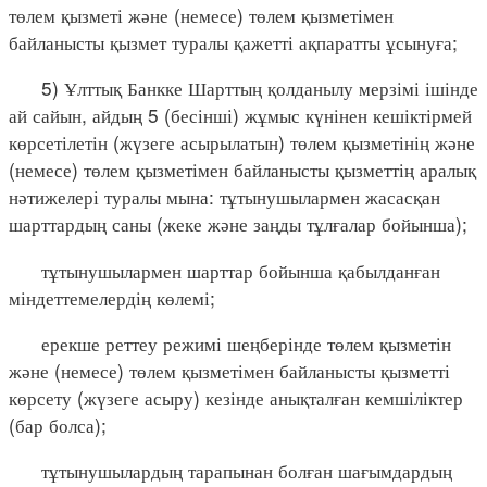
төлем қызметі және (немесе) төлем қызметімен
байланысты қызмет туралы қажетті ақпаратты ұсынуға;
5) Ұлттық Банкке Шарттың қолданылу мерзімі ішінде
ай сайын, айдың 5 (бесінші) жұмыс күнінен кешіктірмей
көрсетілетін (жүзеге асырылатын) төлем қызметінің және
(немесе) төлем қызметімен байланысты қызметтің аралық
нәтижелері туралы мына: тұтынушылармен жасасқан
шарттардың саны (жеке және заңды тұлғалар бойынша);
тұтынушылармен шарттар бойынша қабылданған
міндеттемелердің көлемі;
ерекше реттеу режимі шеңберінде төлем қызметін
және (немесе) төлем қызметімен байланысты қызметті
көрсету (жүзеге асыру) кезінде анықталған кемшіліктер
(бар болса);
тұтынушылардың тарапынан болған шағымдардың