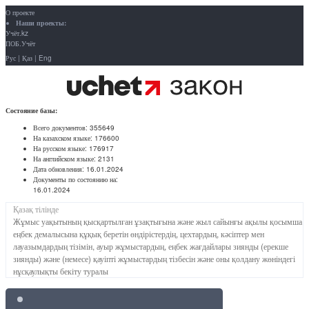
О проекте
Наши проекты:
Учёт.kz
ПОБ.Учёт
Рус
|
Қаз
|
Eng
Состояние базы:
Всего документов:
355649
На казахском языке:
176600
На русском языке:
176917
На английском языке:
2131
Дата обновления:
16.01.2024
Документы по состоянию на:
16.01.2024
Қазақ тілінде
Жұмыс уақытының қысқартылған ұзақтығына және жыл сайынғы ақылы қосымша
еңбек демалысына құқық беретін өндірістердің, цехтардың, кәсіптер мен
лауазымдардың тізімін, ауыр жұмыстардың, еңбек жағдайлары зиянды (ерекше
зиянды) және (немесе) қауіпті жұмыстардың тізбесін және оны қолдану жөніндегі
нұсқаулықты бекіту туралы