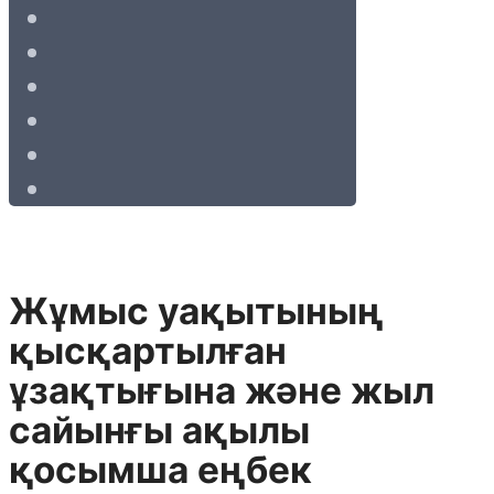
Жұмыс уақытының
қысқартылған
ұзақтығына және жыл
сайынғы ақылы
қосымша еңбек