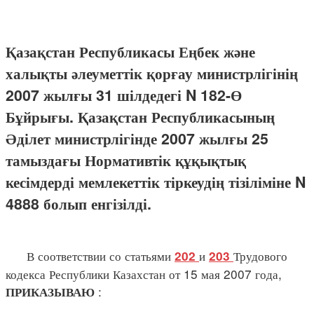
Қазақстан Республикасы Еңбек және
халықты әлеуметтік қорғау министрлігінің
2007 жылғы 31 шілдедегі N 182-Ө
Бұйрығы. Қазақстан Республикасының
Әділет министрлігінде 2007 жылғы 25
тамыздағы Нормативтік құқықтық
кесімдерді мемлекеттік тіркеудің тізіліміне N
4888 болып енгізілді.
В соответствии со статьями
и
Трудового
202
203
кодекса Республики Казахстан от 15 мая 2007 года,
:
ПРИКАЗЫВАЮ