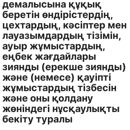
демалысына құқық
беретін өндірістердің,
цехтардың, кәсіптер мен
лауазымдардың тізімін,
ауыр жұмыстардың,
еңбек жағдайлары
зиянды (ерекше зиянды)
және (немесе) қауіпті
жұмыстардың тізбесін
және оны қолдану
жөніндегі нұсқаулықты
бекіту туралы