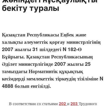
бекіту туралы
Қазақстан Республикасы Еңбек және
халықты әлеуметтік қорғау министрлігінің
2007 жылғы 31 шілдедегі N 182-Ө
Бұйрығы. Қазақстан Республикасының
Әділет министрлігінде 2007 жылғы 25
тамыздағы Нормативтік құқықтық
кесімдерді мемлекеттік тіркеудің тізіліміне N
4888 болып енгізілді.
В соответствии со статьями
и
Трудового
202
203