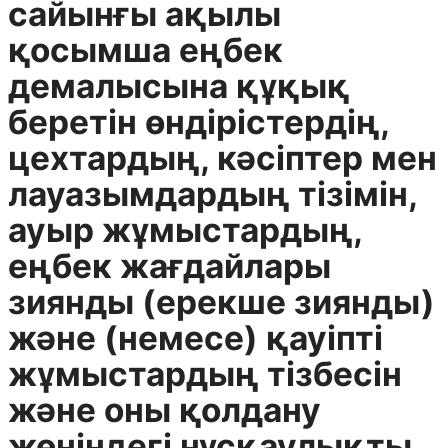
сайынғы ақылы
қосымша еңбек
демалысына құқық
беретін өндірістердің,
цехтардың, кәсіптер мен
лауазымдардың тізімін,
ауыр жұмыстардың,
еңбек жағдайлары
зиянды (ерекше зиянды)
және (немесе) қауіпті
жұмыстардың тізбесін
және оны қолдану
жөніндегі нұсқаулықты