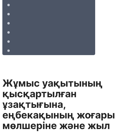
Жұмыс уақытының
қысқартылған
ұзақтығына,
еңбекақының жоғары
мөлшеріне және жыл