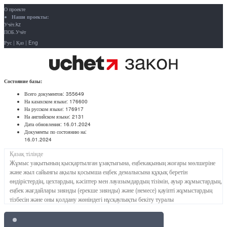
О проекте
Наши проекты:
Учёт.kz
ПОБ.Учёт
Рус
|
Қаз
|
Eng
Состояние базы:
Всего документов:
355649
На казахском языке:
176600
На русском языке:
176917
На английском языке:
2131
Дата обновления:
16.01.2024
Документы по состоянию на:
16.01.2024
Қазақ тілінде
Жұмыс уақытының қысқартылған ұзақтығына, еңбекақының жоғары мөлшеріне
және жыл сайынғы ақылы қосымша еңбек демалысына құқық беретін
өндірістердің, цехтардың, кәсіптер мен лауазымдардың тізімін, ауыр жұмыстардың,
еңбек жағдайлары зиянды (ерекше зиянды) және (немесе) қауіпті жұмыстардың
тізбесін және оны қолдану жөніндегі нұсқаулықты бекіту туралы