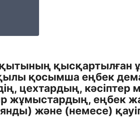
қытының қысқартылған ұ
қылы қосымша еңбек дем
дің, цехтардың, кәсіптер
уыр жұмыстардың, еңбек 
янды) және (немесе) қау