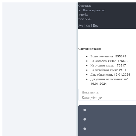
О проекте
Наши проекты:
Учёт.kz
ПОБ.Учёт
Рус
|
Қаз
|
Eng
Состояние базы:
Всего документов:
355649
На казахском языке:
176600
На русском языке:
176917
На английском языке:
2131
Дата обновления:
16.01.2024
Документы по состоянию на:
16.01.2024
Документы
Қазақ тілінде