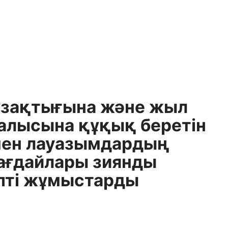
зақтығына және жыл
алысына құқық беретін
 мен лауазымдардың
жағдайлары зиянды
іпті жұмыстарды