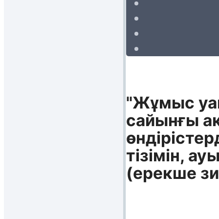
"Жұмыс уа
сайынғы а
өндірістер
тізімін, а
(ерекше зи