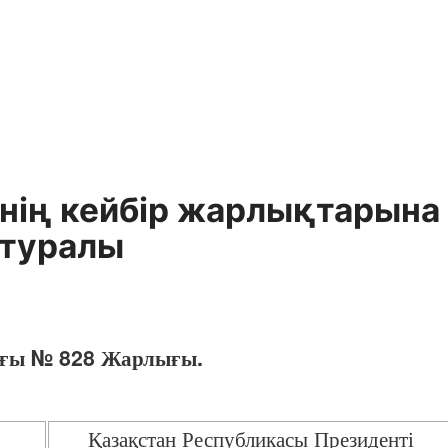
нің кейбір жарлықтарына
 туралы
дағы № 828 Жарлығы.
Қазақстан Республикасы Президенті