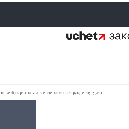
інің кейбір жарлықтарына өзгерістер мен толықтырулар енгізу туралы