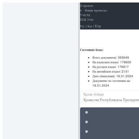
О проекте
Наши проекты:
Учёт.kz
ПОБ.Учёт
Рус
|
Қаз
|
Eng
Состояние базы:
Всего документов:
355649
На казахском языке:
176600
На русском языке:
176917
На английском языке:
2131
Дата обновления:
16.01.2024
Документы по состоянию на:
16.01.2024
Қазақ тілінде
Қазақстан Республикасы Президент