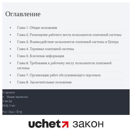
Оглавление
Глава 1. Общие положения
Глава 2. Размещение рабочего места пользователя платежной системы
Глава 3. Взаимодействие пользователя платежной системы и Центра
Глава 4. Терминал платежной системы
Глава 5. Ключевая информация
Глава 6. Требования к рабочему месту пользователя платежной
системы
Глава 7. Организация работ обслуживающего персонала
Глава 8. Заключительные положения
О проекте
Наши проекты:
Учёт.kz
ПОБ.Учёт
Рус
|
Қаз
|
Eng