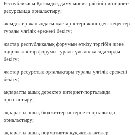
Республикасы Қоғамдық даму министрлігінің интернет-
ресурсында орналастыру;
әкімдіктер жанындағы жастар істері жөніндегі кеңестер
туралы үлгілік ережені бекіту;
жастар республикалық форумын өткізу тәртібін және
өңірлік жастар форумы туралы үлгілік қағидаларды
бекіту;
жастар ресурстық орталықтары туралы үлгілік ережені
бекіту;
ақпаратты ашық деректер интернет-порталында
орналастыру;
ақпаратты ашық бюджеттер интернет-порталында
орналастыру;
ақпаратты ашық нормативтік құқықтық актілер