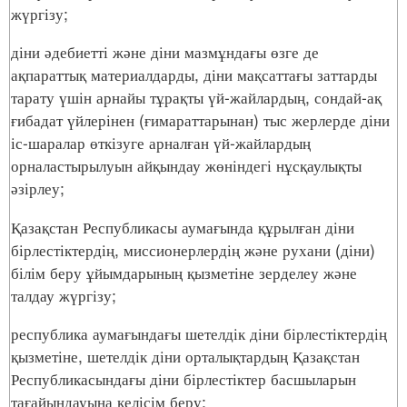
жүргізу;
діни әдебиетті және діни мазмұндағы өзге де
ақпараттық материалдарды, діни мақсаттағы заттарды
тарату үшін арнайы тұрақты үй-жайлардың, сондай-ақ
ғибадат үйлерінен (ғимараттарынан) тыс жерлерде діни
іс-шаралар өткізуге арналған үй-жайлардың
орналастырылуын айқындау жөніндегі нұсқаулықты
әзірлеу;
Қазақстан Республикасы аумағында құрылған діни
бірлестіктердің, миссионерлердің және рухани (діни)
білім беру ұйымдарының қызметіне зерделеу және
талдау жүргізу;
республика аумағындағы шетелдік діни бірлестіктердің
қызметіне, шетелдік діни орталықтардың Қазақстан
Республикасындағы діни бірлестіктер басшыларын
тағайындауына келісім беру;