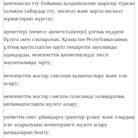
қамтамасыз ету бойынша қолданылатын шаралар туралы
халықты хабардар ету, насихат және қарсы насихат
жұмыстарын жүргізу;
әрекеттері (немесе әрекетсіздіктері) ұлттық мүддені
бұзуға әкеп соқтыратын, Қазақстан Республикасының
ұлттық қауіпсіздігіне қауіп төндіретін лауазымды
адамдарды, мемлекеттік қызметшілерді тиісті
жауаптылыққа тарту;
мемлекеттік жастар саясатын қалыптастыру және іске
асыру;
мемлекеттік жастар саясаты саласында халықаралық
ынтымақтастықты жүзеге асыру;
үкіметтік емес ұйымдарға гранттар ұсыну және олардың
іске асырылуына мониторингті жүзеге асыру
қағидаларын бекіту;