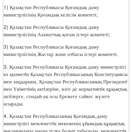
1) Қазақстан Республикасы Қоғамдық даму
министрлігінің Қоғамдық келісім комитеті;
2) Қазақстан Республикасы Қоғамдық даму
министрлігінің Азаматтық қоғам істері комитеті;
3) Қазақстан Республикасы Қоғамдық даму
министрлігінің Жастар және отбасы істері комитеті.
3. Қазақстан Республикасы Қоғамдық даму министрлігі
өз қызметiн Қазақстан Республикасының Конституциясы
мен заңдарына, Қазақстан Республикасының Президентi
мен Үкiметiнiң актiлерiне, өзге де нормативтiк құқықтық
актiлерге, сондай-ақ осы Ережеге сәйкес жүзеге
асырады.
4. Қазақстан Республикасының Қоғамдық даму
министрлігі мемлекеттiк мекеменің ұйымдық-құқықтық
нысанындағы заңды тұлға болып табылады, мемлекеттiк