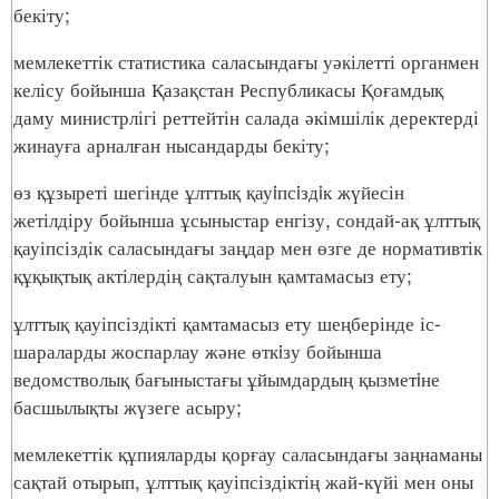
бекіту;
мемлекеттік статистика саласындағы уәкілетті органмен
келісу бойынша Қазақстан Республикасы Қоғамдық
даму министрлігі реттейтін салада әкімшілік деректерді
жинауға арналған нысандарды бекіту;
өз құзыреті шегінде ұлттық қауiпсiздiк жүйесін
жетілдіру бойынша ұсыныстар енгізу, сондай-ақ ұлттық
қауіпсіздік саласындағы заңдар мен өзге де нормативтік
құқықтық актілердің сақталуын қамтамасыз ету;
ұлттық қауіпсіздікті қамтамасыз ету шеңберінде іс-
шараларды жоспарлау және өткiзу бойынша
ведомстволық бағыныстағы ұйымдардың қызметiне
басшылықты жүзеге асыру;
мемлекеттік құпияларды қорғау саласындағы заңнаманы
сақтай отырып, ұлттық қауіпсіздіктің жай-күйі мен оны