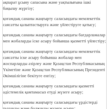
ақпарат ұсыну сапасына және уақтылығына ішкі
бақылау жүргізу;
қоғамдық сананы жаңғырту саласындағы мемлекеттік
саясатты қалыптастыруға және үйлестіруге қатысу;
қоғамдық сананы жаңғырту саласындағы бағдарламалар
мен жобаларды іске асыру бойынша қызметті үйлестіру;
қоғамдық сананы жаңғырту саласындағы мемлекеттік
саясатты іске асыру бойынша жобалар мен
жоспарларды әзірлеу және Қазақстан Республикасының
Үкіметіне және Қазақстан Республикасының Президенті
Әкімшілігіне бекітуге енгізу;
қоғамдық сананы жаңғырту саласындағы қызметті
әдістемелік қамтамасыз етуді жүзеге асыру;
қоғамдық сананы жаңғырту саласындағы үрдістерді
талдауды және болжауды жүзеге асыру;