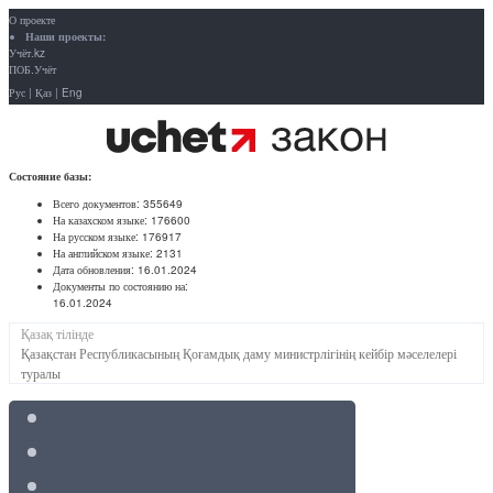
О проекте
Наши проекты:
Учёт.kz
ПОБ.Учёт
Рус
|
Қаз
|
Eng
Состояние базы:
Всего документов:
355649
На казахском языке:
176600
На русском языке:
176917
На английском языке:
2131
Дата обновления:
16.01.2024
Документы по состоянию на:
16.01.2024
Қазақ тілінде
Қазақстан Республикасының Қоғамдық даму министрлігінің кейбір мәселелері
туралы