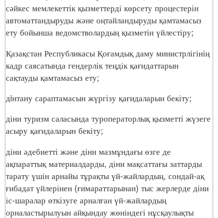
сәйкес мемлекеттік қызметтерді көрсету процестерін
автоматтандыруды және оңтайландыруды қамтамасыз
ету бойынша ведомстволардың қызметін үйлестіру;
Қазақстан Республикасы Қоғамдық даму министрлігінің
кадр саясатында гендерлік теңдік қағидаттарын
сақтауды қамтамасыз ету;
дiнтану сараптамасын жүргізу қағидаларын бекіту;
діни туризм саласында туроператорлық қызметті жүзеге
асыру қағидаларын бекіту;
діни әдебиетті және діни мазмұндағы өзге де
ақпараттық материалдарды, діни мақсаттағы заттарды
тарату үшін арнайы тұрақты үй-жайлардың, сондай-ақ
ғибадат үйлерінен (ғимараттарынан) тыс жерлерде діни
іс-шаралар өткізуге арналған үй-жайлардың
орналастырылуын айқындау жөніндегі нұсқаулықты