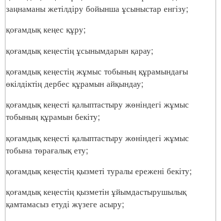
заңнаманы жетілдіру бойынша ұсыныстар енгізу;
қоғамдық кеңес құру;
қоғамдық кеңестің ұсынымдарын қарау;
қоғамдық кеңестің жұмыс тобының құрамындағы
өкілдіктің дербес құрамын айқындау;
қоғамдық кеңесті қалыптастыру жөніндегі жұмыс
тобының құрамын бекіту;
қоғамдық кеңесті қалыптастыру жөніндегі жұмыс
тобына төрағалық ету;
қоғамдық кеңестің қызметі туралы ережені бекіту;
қоғамдық кеңестің қызметін ұйымдастырушылық
қамтамасыз етуді жүзеге асыру;