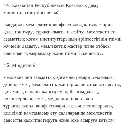
14. Қазақстан Республикасы Қоғамдық даму
министрлігінің миссиясы:
сындарлы мемлекеттік-конфессиялық қатынастарды
қалыптастыру, тұрақтылықты нығайту, мемлекет пен
азаматтық қоғам институттарының әріптестігінің тиімді
жүйесін дамыту, мемлекеттік жастар және отбасы
саясатын тұжырымдау және тиімді іске асыру.
15. Міндеттері:
мемлекет пен азаматтық қоғамның өзара іс-қимылы,
діни қызмет, мемлекеттік жастар және отбасы саясаты,
қоғамдық сананы жаңғырту, қайырымдылық,
волонтерлік қызмет, медиация, ішкі саяси
тұрақтылықты, конфессияаралық және этносаралық
келісімді қамтамасыз ету салаларында мемлекеттік
саясатты қалыптастыруға және іске асыруға қатысу;