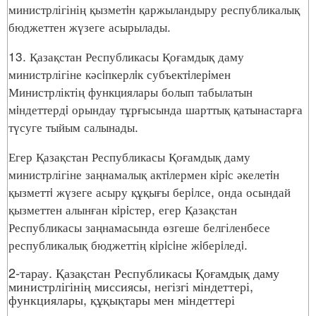
министрлігінің қызметiн қаржыландыру республикалық
бюджеттен жүзеге асырылады.
13. Қазақстан Республикасы Қоғамдық даму
министрлігіне кәсiпкерлiк субъектiлерiмен
Министрліктің функциялары болып табылатын
мiндеттердi орындау тұрғысында шарттық қатынастарға
түсуге тыйым салынады.
Егер Қазақстан Республикасы Қоғамдық даму
министрлігіне заңнамалық актiлермен кiрiс әкелетiн
қызметтi жүзеге асыру құқығы берiлсе, онда осындай
қызметтен алынған кiрiстер, егер Қазақстан
Республикасы заңнамасында өзгеше белгіленбесе
республикалық бюджеттің кiрiсiне жiберiледi.
2-тарау. Қазақстан Республикасы Қоғамдық даму
министрлігінің миссиясы, негізгі міндеттері,
функциялары, құқықтары мен міндеттері