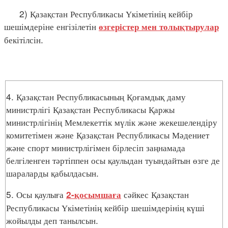
2) Қазақстан Республикасы Үкіметінің кейбір
шешімдеріне енгізілетін
өзгерістер мен толықтырулар
бекітілсін.
4. Қазақстан Республикасының Қоғамдық даму
министрлігі Қазақстан Республикасы Қаржы
министрлігінің Мемлекеттік мүлік және жекешелендіру
комитетімен және Қазақстан Республикасы Мәдениет
және спорт министрлігімен бірлесіп заңнамада
белгіленген тәртіппен осы қаулыдан туындайтын өзге де
шараларды қабылдасын.
5. Осы қаулыға
сәйкес Қазақстан
2-қосымшаға
Республикасы Үкіметінің кейбір шешімдерінің күші
жойылды деп танылсын.