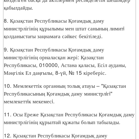
қабылдайды.
8. Қазақстан Республикасы Қоғамдық даму
министрлігінің құрылымы мен штат санының лимитi
қолданыстағы заңнамаға сәйкес бекітіледі.
9. Қазақстан Республикасы Қоғамдық даму
министрлігінің орналасқан жері: Қазақстан
Республикасы, 010000, Астана қаласы, Есіл ауданы,
Мәңгілік Ел даңғылы, 8-үй, № 15 кіреберіс.
10. Мемлекеттік органның толық атауы – "Қазақстан
Республикасының Қоғамдық даму министрлiгi"
мемлекеттiк мекемесi.
11. Осы Ереже Қазақстан Республикасы Қоғамдық даму
министрлігінің құрылтай құжаты болып табылады.
12. Қазақстан Республикасы Қоғамдық даму