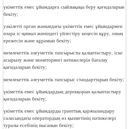
үкіметтік емес ұйымдарға сыйлықақы беру қағидаларын
бекіту;
уәкілетті орган жанындағы үкіметтік емес ұйымдармен
өзара іс-қимыл жөніндегі үйлестіру кеңесін құру, оның
ережесін және құрамын бекіту;
мемлекеттік әлеуметтік тапсырысты қалыптастыру, іске
асырылу және мониторингі нәтижелерін бағалау
қағидаларын бекіту;
мемлекеттік әлеуметтік тапсырыс стандарттарын бекіту;
үкіметтік емес ұйымдардың дерекқорын қалыптастыру
қағидаларын бекіту;
үкіметтік емес ұйымдарды гранттық қаржыландыру
саласындағы оператордың өз қызметінің нәтижелері
туралы есебінің нысанын бекіту;