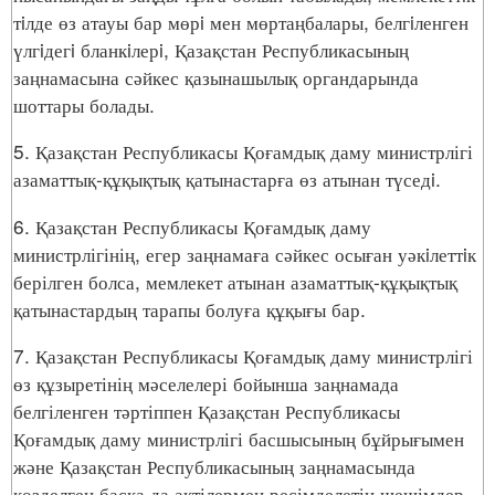
тiлде өз атауы бар мөрi мен мөртаңбалары, белгiленген
үлгiдегi бланкiлерi, Қазақстан Республикасының
заңнамасына сәйкес қазынашылық органдарында
шоттары болады.
5. Қазақстан Республикасы Қоғамдық даму министрлігі
азаматтық-құқықтық қатынастарға өз атынан түседi.
6. Қазақстан Республикасы Қоғамдық даму
министрлігінің, егер заңнамаға сәйкес осыған уәкiлеттiк
берілген болса, мемлекет атынан азаматтық-құқықтық
қатынастардың тарапы болуға құқығы бар.
7. Қазақстан Республикасы Қоғамдық даму министрлігі
өз құзыретінің мәселелері бойынша заңнамада
белгіленген тәртіппен Қазақстан Республикасы
Қоғамдық даму министрлігі басшысының бұйрығымен
және Қазақстан Республикасының заңнамасында
көзделген басқа да актілермен ресімделетін шешімдер