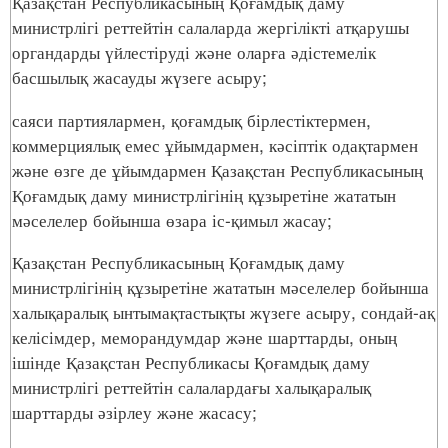
Қазақстан Республикасының Қоғамдық даму
министрлігі реттейтін салаларда жергілікті атқарушы
органдарды үйлестіруді және оларға әдістемелік
басшылық жасауды жүзеге асыру;
саяси партиялармен, қоғамдық бірлестіктермен,
коммерциялық емес ұйымдармен, кәсіптік одақтармен
және өзге де ұйымдармен Қазақстан Республикасының
Қоғамдық даму министрлігінің құзыретіне жататын
мәселелер бойынша өзара іс-қимыл жасау;
Қазақстан Республикасының Қоғамдық даму
министрлігінің құзыретіне жататын мәселелер бойынша
халықаралық ынтымақтастықты жүзеге асыру, сондай-ақ
келісімдер, меморандумдар және шарттарды, оның
ішінде Қазақстан Республикасы Қоғамдық даму
министрлігі реттейтін салалардағы халықаралық
шарттарды әзірлеу және жасасу;