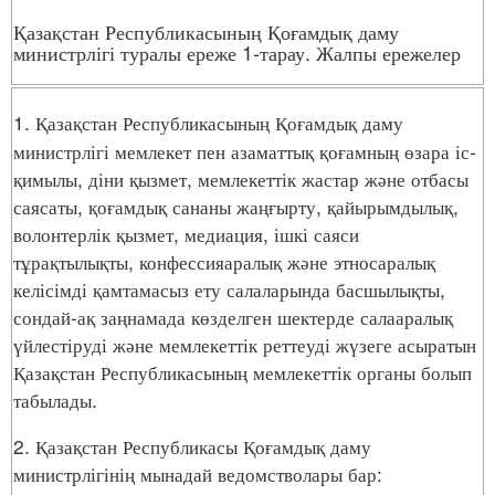
Қазақстан Республикасының Қоғамдық даму
министрлігі туралы ереже 1-тарау. Жалпы ережелер
1. Қазақстан Республикасының Қоғамдық даму
министрлігі мемлекет пен азаматтық қоғамның өзара іс-
қимылы, діни қызмет, мемлекеттік жастар және отбасы
саясаты, қоғамдық сананы жаңғырту, қайырымдылық,
волонтерлік қызмет, медиация, ішкі саяси
тұрақтылықты, конфессияаралық және этносаралық
келісімді қамтамасыз ету салаларында басшылықты,
сондай-ақ заңнамада көзделген шектерде салааралық
үйлестіруді және мемлекеттік реттеуді жүзеге асыратын
Қазақстан Республикасының мемлекеттік органы болып
табылады.
2. Қазақстан Республикасы Қоғамдық даму
министрлігінің мынадай ведомстволары бар: