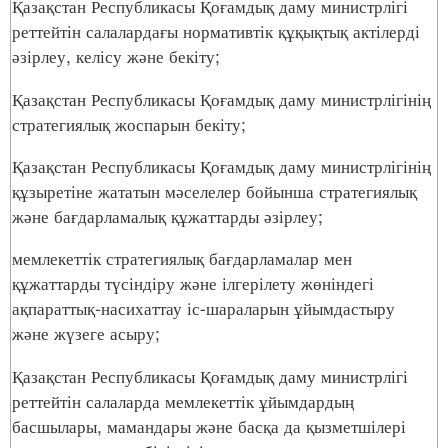
Қазақстан Республикасы Қоғамдық даму министрлігі
реттейтін салалардағы нормативтік құқықтық актілерді
әзірлеу, келісу және бекіту;
Қазақстан Республикасы Қоғамдық даму министрлігінің
стратегиялық жоспарын бекіту;
Қазақстан Республикасы Қоғамдық даму министрлігінің
құзыретіне жататын мәселелер бойынша стратегиялық
және бағдарламалық құжаттарды әзірлеу;
мемлекеттік стратегиялық бағдарламалар мен
құжаттарды түсіндіру және ілгерілету жөніндегі
ақпараттық-насихаттау іс-шараларын ұйымдастыру
және жүзеге асыру;
Қазақстан Республикасы Қоғамдық даму министрлігі
реттейтін салаларда мемлекеттік ұйымдардың
басшылары, мамандары және басқа да қызметшілері