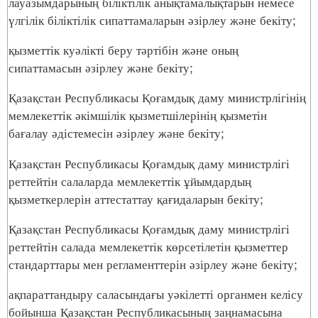
лауазымдарының біліктілік анықтамалықтарын немесе
үлгілік біліктілік сипаттамаларын әзірлеу және бекіту;
қызметтік куәлікті беру тәртібін және оның
сипаттамасын әзірлеу және бекіту;
Қазақстан Республикасы Қоғамдық даму министрлігінің
мемлекеттік әкімшілік қызметшілерінің қызметін
бағалау әдістемесін әзірлеу және бекіту;
Қазақстан Республикасы Қоғамдық даму министрлігі
реттейтін салаларда мемлекеттік ұйымдардың
қызметкерлерін аттестаттау қағидаларын бекіту;
Қазақстан Республикасы Қоғамдық даму министрлігі
реттейтін салада мемлекеттік көрсетілетін қызметтер
стандарттары мен регламенттерін әзірлеу және бекіту;
ақпараттандыру саласындағы уәкілетті органмен келісу
бойынша Қазақстан Республикасының заңнамасына