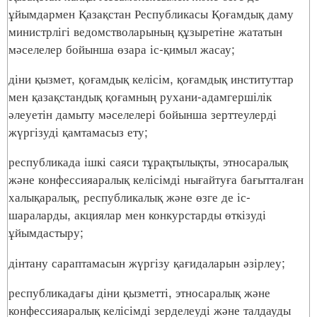
ұйымдармен Қазақстан Республикасы Қоғамдық даму
министрлігі ведомстволарының құзыретіне жататын
мәселелер бойынша өзара іс-қимыл жасау;
діни қызмет, қоғамдық келісім, қоғамдық институттар
мен қазақстандық қоғамның рухани-адамгершілік
әлеуетін дамыту мәселелері бойынша зерттеулерді
жүргізуді қамтамасыз ету;
республикада ішкі саяси тұрақтылықты, этносаралық
және конфессияаралық келісімді нығайтуға бағытталған
халықаралық, республикалық және өзге де іс-
шараларды, акциялар мен конкурстарды өткізуді
ұйымдастыру;
дінтану сараптамасын жүргізу қағидаларын әзірлеу;
республикадағы діни қызметті, этносаралық және
конфессияаралық келісімді зерделеуді және талдауды