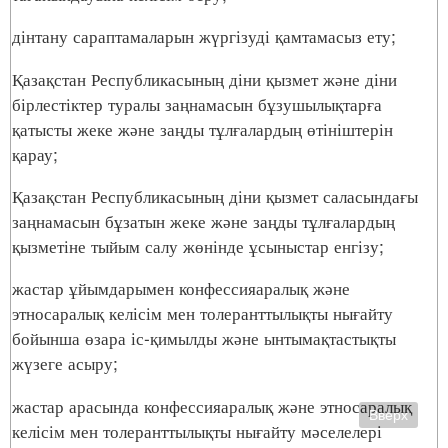
дінтану сараптамаларын жүргізуді қамтамасыз ету;
Қазақстан Республикасының діни қызмет және діни
бірлестіктер туралы заңнамасын бұзушылықтарға
қатысты жеке және заңды тұлғалардың өтініштерін
қарау;
Қазақстан Республикасының діни қызмет саласындағы
заңнамасын бұзатын жеке және заңды тұлғалардың
қызметіне тыйым салу жөнінде ұсыныстар енгізу;
жастар ұйымдарымен конфессияаралық және
этносаралық келісім мен толеранттылықты нығайту
бойынша өзара іс-қимылды және ынтымақтастықты
жүзеге асыру;
жастар арасында конфессияаралық және этносаралық
Вверх
келісім мен толеранттылықты нығайту мәселелері