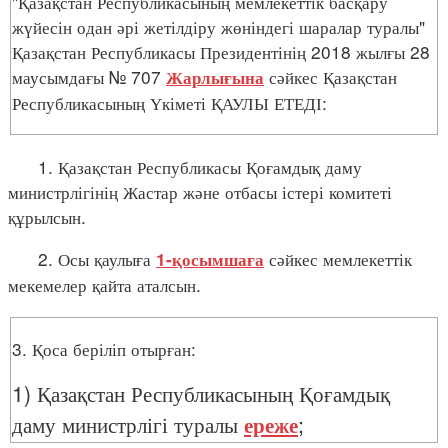
"Қазақстан Республикасының мемлекеттік басқару
жүйесін одан әрі жетілдіру жөніндегі шаралар туралы"
Қазақстан Республикасы Президентінің 2018 жылғы 28
маусымдағы № 707
сәйкес Қазақстан
Жарлығына
Республикасының Үкіметі ҚАУЛЫ ЕТЕДІ:
1. Қазақстан Республикасы Қоғамдық даму
министрлігінің Жастар және отбасы істері комитеті
құрылсын.
2. Осы қаулыға
сәйкес мемлекеттік
1-қосымшаға
мекемелер қайта аталсын.
3. Қоса беріліп отырған:
1) Қазақстан Республикасының Қоғамдық
даму министрлігі туралы
ереже
;