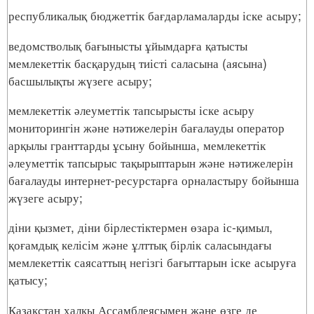
республикалық бюджеттік бағдарламаларды іске асыру;
ведомстволық бағынысты ұйымдарға қатысты
мемлекеттік басқарудың тиісті саласына (аясына)
басшылықты жүзеге асыру;
мемлекеттік әлеуметтік тапсырысты іске асыру
мониторингін және нәтижелерін бағалауды оператор
арқылы гранттарды ұсыну бойынша, мемлекеттік
әлеуметтік тапсырыс тақырыптарын және нәтижелерін
бағалауды интернет-ресурстарға орналастыру бойынша
жүзеге асыру;
діни қызмет, діни бірлестіктермен өзара іс-қимыл,
қоғамдық келісім және ұлттық бірлік саласындағы
мемлекеттік саясаттың негізгі бағыттарын іске асыруға
қатысу;
Қазақстан халқы Ассамблеясымен және өзге де