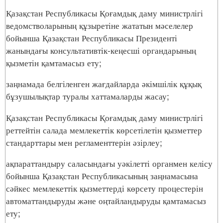
Қазақстан Республикасы Қоғамдық даму министрлігі
ведомстволарының құзыретіне жататын мәселелер
бойынша Қазақстан Республикасы Президенті
жанындағы консультативтік-кеңесші органдарының
қызметін қамтамасыз ету;
заңнамада белгіленген жағдайларда әкімшілік құқық
бұзушылықтар туралы хаттамаларды жасау;
Қазақстан Республикасы Қоғамдық даму министрлігі
реттейтін салада мемлекеттік көрсетілетін қызметтер
стандарттары мен регламенттерін әзірлеу;
ақпараттандыру саласындағы уәкілетті органмен келісу
бойынша Қазақстан Республикасының заңнамасына
сәйкес мемлекеттік қызметтерді көрсету процестерін
автоматтандыруды және оңтайландыруды қамтамасыз
ету;