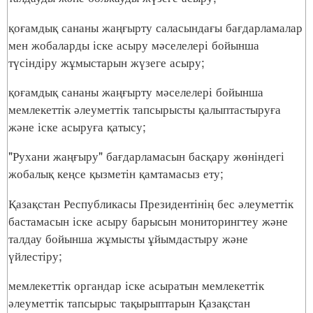
қоғамдық сананы жаңғырту саласындағы бағдарламалар
мен жобаларды іске асыру мәселелері бойынша
түсіндіру жұмыстарын жүзеге асыру;
қоғамдық сананы жаңғырту мәселелері бойынша
мемлекеттік әлеуметтік тапсырысты қалыптастыруға
және іске асыруға қатысу;
"Рухани жаңғыру" бағдарламасын басқару жөніндегі
жобалық кеңсе қызметін қамтамасыз ету;
Қазақстан Республикасы Президентінің бес әлеуметтік
бастамасын іске асыру барысын мониторингтеу және
талдау бойынша жұмысты ұйымдастыру және
үйлестіру;
мемлекеттік органдар іске асыратын мемлекеттік
әлеуметтік тапсырыс тақырыптарын Қазақстан