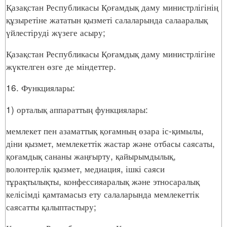
Қазақстан Республикасы Қоғамдық даму министрлігінің
құзыретіне жататын қызметі салаларында салааралық
үйлестіруді жүзеге асыру;
Қазақстан Республикасы Қоғамдық даму министрлігіне
жүктелген өзге де міндеттер.
16. Функциялары:
1) орталық аппараттың функциялары:
мемлекет пен азаматтық қоғамның өзара іс-қимылы,
діни қызмет, мемлекеттік жастар және отбасы саясаты,
қоғамдық сананы жаңғырту, қайырымдылық,
волонтерлік қызмет, медиация, ішкі саяси
тұрақтылықты, конфессияаралық және этносаралық
келісімді қамтамасыз ету салаларында мемлекеттік
саясатты қалыптастыру;