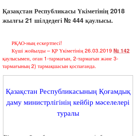
Қазақстан Республикасы Үкіметінің 2018
жылғы 21 шілдедегі № 444 қаулысы.
РҚАО-ның ескертпесі!
Күші жойылды – ҚР Үкіметінің 26.03.2019
№ 142
қаулысымен, оған 1-тармағын, 2-тармағын және 3-
тармағының 2) тармақшасын қоспағанда.
Қазақстан Республикасының Қоғамдық
даму министрлігінің кейбір мәселелері
туралы