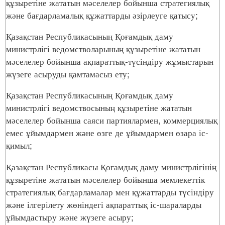
құзыретіне жататын мәселелер бойынша стратегиялық
және бағдарламалық құжаттарды әзірлеуге қатысу;
Қазақстан Республикасының Қоғамдық даму
министрлігі ведомстволарының құзыретіне жататын
мәселелер бойынша ақпараттық-түсіндіру жұмыстарын
жүзеге асыруды қамтамасыз ету;
Қазақстан Республикасының Қоғамдық даму
министрлігі ведомствосының құзыретіне жататын
мәселелер бойынша саяси партиялармен, коммерциялық
емес ұйымдармен және өзге де ұйымдармен өзара іс-
қимыл;
Қазақстан Республикасы Қоғамдық даму министрлігінің
құзыретіне жататын мәселелер бойынша мемлекеттік
стратегиялық бағдарламалар мен құжаттарды түсіндіру
және ілгерілету жөніндегі ақпараттық іс-шараларды
ұйымдастыру және жүзеге асыру;