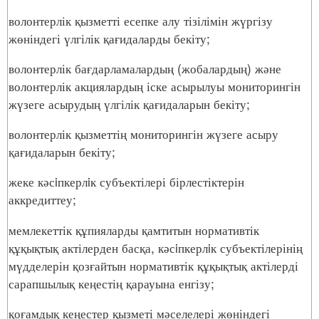
волонтерлік қызметті есепке алу тізілімін жүргізу
жөніндегі үлгілік қағидаларды бекіту;
волонтерлік бағдарламалардың (жобалардың) және
волонтерлік акциялардың іске асырылуы мониторингін
жүзеге асырудың үлгілік қағидаларын бекіту;
волонтерлік қызметтің мониторингін жүзеге асыру
қағидаларын бекіту;
жеке кәсiпкерлiк субъектілері бірлестіктерін
аккредиттеу;
мемлекеттік құпияларды қамтитын нормативтік
құқықтық актілерден басқа, кәсiпкерлiк субъектілерінің
мүдделерін қозғайтын нормативтік құқықтық актілерді
сарапшылық кеңестің қарауына енгізу;
қоғамдық кеңестер қызметі мәселелері жөніндегі