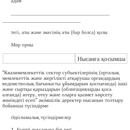
адам
__________________________________
___________________________
тегі, аты және әкесінің аты (бар болса) қолы
Мөр орны
Нысанға қосымша
"Квазимемлекеттік сектор субъектілерінің (орталық
мемлекеттік және жергілікті атқарушы органдардың
ведомстволық бағынысты ұйымдарын қоспағанда) ішкі
және сыртқы қарыздарын (облигацияларды қоса
алғанда) игеру, өтеу және оларға қызмет көрсету
жөніндегі есеп" әкімшілік деректер нысанын толтыру
бойынша түсіндірме
Әдіснамалық түсіндірмелер
1. Есепті тоқсанына бір рет: