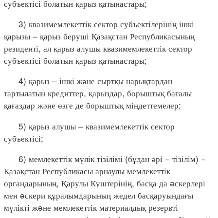
субъектісі болатын қарыз қатынастары;
3) квазимемлекеттік сектор субъектілерінің ішкі
қарызы – қарыз беруші Қазақстан Республикасының
резиденті, ал қарыз алушы квазимемлекеттік сектор
субъектісі болатын қарыз қатынастары;
4) қарыз – ішкі және сыртқы нарықтардан
тартылатын кредиттер, қарыздар, борыштық бағалы
қағаздар және өзге де борыштық міндеттемелер;
5) қарыз алушы – квазимемлекеттік сектор
субъектісі;
6) мемлекеттік мүлік тізілімі (бұдан әрі − тізілім) −
Қазақстан Республикасы арнаулы мемлекеттік
органдарының, Қарулы Күштерінің, басқа да əскерлері
мен əскери құралымдарының жедел басқаруындағы
мүлікті жəне мемлекеттік материалдық резервті