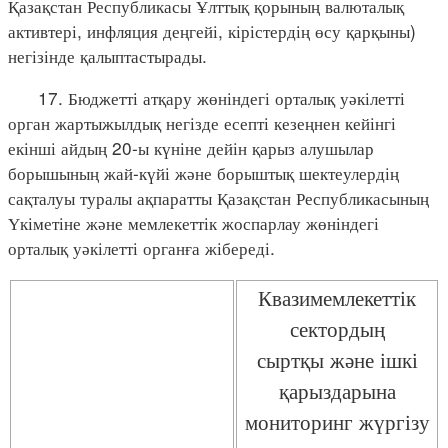
Қазақстан Республикасы Ұлттық қорының валюталық
активтері, инфляция деңгейі, кірістердің өсу қарқыны)
негізінде қалыптастырады.
17. Бюджетті атқару жөніндегі орталық уәкілетті
орган жартыжылдық негізде есепті кезеңнен кейінгі
екінші айдың 20-ы күніне дейін қарыз алушылар
борышының жай-күйі және борыштық шектеулердің
сақталуы туралы ақпаратты Қазақстан Республикасының
Үкіметіне және мемлекеттік жоспарлау жөніндегі
орталық уәкілетті органға жібереді.
Квазимемлекеттік
сектордың
сыртқы және ішкі
қарыздарына
мониторинг жүргізу