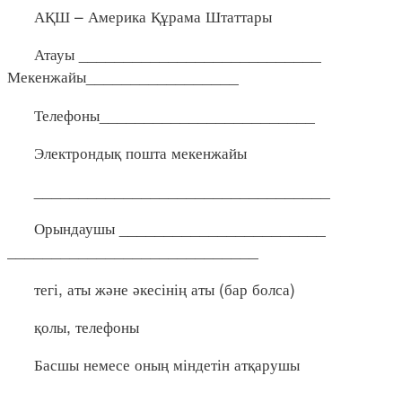
АҚШ – Америка Құрама Штаттары
Атауы ___________________________
Мекенжайы_________________
Телефоны________________________
Электрондық пошта мекенжайы
_________________________________
Орындаушы _______________________
____________________________
тегі, аты және әкесінің аты (бар болса)
қолы, телефоны
Басшы немесе оның міндетін атқарушы