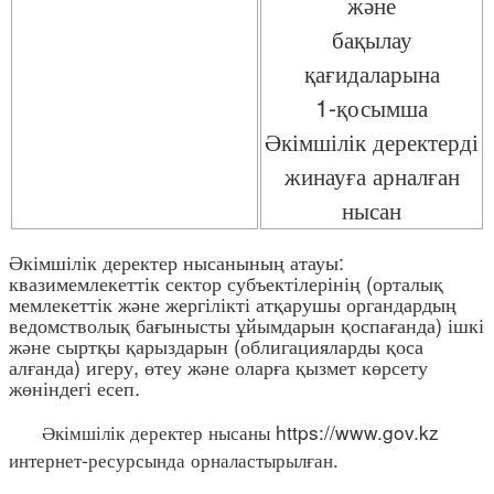
және
бақылау
қағидаларына
1-қосымша
Әкімшілік деректерді
жинауға арналған
нысан
Әкімшілік деректер нысанының атауы:
квазимемлекеттік сектор субъектілерінің (орталық
мемлекеттік және жергілікті атқарушы органдардың
ведомстволық бағынысты ұйымдарын қоспағанда) ішкі
және сыртқы қарыздарын (облигацияларды қоса
алғанда) игеру, өтеу және оларға қызмет көрсету
жөніндегі есеп.
Әкімшілік деректер нысаны https://www.gov.kz
интернет-ресурсында орналастырылған.