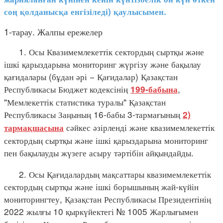
соң қолданысқа енгізіледі) қаулысымен.
1-тарау. Жалпы ережелер
1. Осы Квазимемлекеттік сектордың сыртқы және
ішкі қарыздарына мониторинг жүргізу және бақылау
қағидалары (бұдан әрі − Қағидалар) Қазақстан
Республикасы Бюджет кодексінің
,
199-бабына
"Мемлекеттік статистика туралы" Қазақстан
Республикасы Заңының 16-бабы 3-тармағының
2)
сәйкес әзірленді және квазимемлекеттік
тармақшасына
сектордың сыртқы және ішкі қарыздарына мониторинг
пен бақылауды жүзеге асыру тәртібін айқындайды.
2. Осы Қағидалардың мақсаттары квазимемлекеттік
сектордың сыртқы және ішкі борышының жай-күйін
мониторингтеу, Қазақстан Республикасы Президентінің
2022 жылғы 10 қыркүйектегі № 1005 Жарлығымен