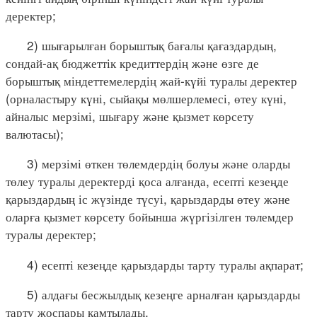
деректер;
2) шығарылған борыштық бағалы қағаздардың,
сондай-ақ бюджеттік кредиттердің және өзге де
борыштық міндеттемелердің жай-күйі туралы деректер
(орналастыру күні, сыйақы мөлшерлемесі, өтеу күні,
айналыс мерзімі, шығару және қызмет көрсету
валютасы);
3) мерзімі өткен төлемдердің болуы және оларды
төлеу туралы деректерді қоса алғанда, есепті кезеңде
қарыздардың іс жүзінде түсуі, қарыздарды өтеу және
оларға қызмет көрсету бойынша жүргізілген төлемдер
туралы деректер;
4) есепті кезеңде қарыздарды тарту туралы ақпарат;
5) алдағы бесжылдық кезеңге арналған қарыздарды
тарту жоспары қамтылады.