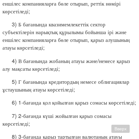
еншілес компанияларға бөле отырып, реттік нөмірі
көрсетіледі;
3) Б бағанында квазимемлекеттік сектор
субъектілерін нарықтық құрылымы бойынша ірі және
еншілес компанияларға бөле отырып, қарыз алушының
атауы көрсетіледі;
4) В бағанында жобаның атауы және/немесе қарыз
алу мақсаты көрсетіледі;
5) Г бағанында кредитордың немесе облигациялар
ұстаушының атауы көрсетіледі;
6) 1-бағанда қол қойылған қарыз сомасы көрсетіледі;
7) 2-бағанда күші жойылған қарыз сомасы
көрсетіледі;
Вверх
8) 3-бағанда қарыз тартылған валютаның атауы