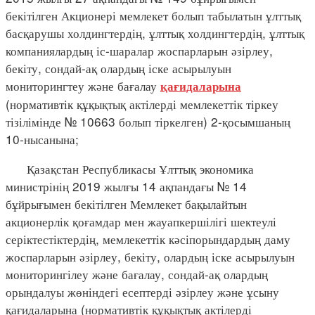
бекітілген Акционері мемлекет болып табылатын ұлттық
басқарушы холдингтердің, ұлттық холдингтердің, ұлттық
компаниялардың іс-шаралар жоспарларын әзірлеу,
бекіту, сондай-ақ олардың іске асырылуын
мониторингтеу және бағалау
қағидаларына
(нормативтік құқықтық актілерді мемлекеттік тіркеу
тізілімінде № 10663 болып тіркелген) 2-қосымшаның
10-нысанына;
Қазақстан Республикасы Ұлттық экономика
министрінің 2019 жылғы 14 ақпандағы № 14
бұйрығымен бекітілген Мемлекет бақылайтын
акционерлік қоғамдар мен жауапкершілігі шектеулі
серіктестіктердің, мемлекеттік кәсіпорындардың даму
жоспарларын әзірлеу, бекіту, олардың іске асырылуын
мониторингілеу және бағалау, сондай-ақ олардың
орындалуы жөніндегі есептерді әзірлеу және ұсыну
қағидаларына (нормативтік құқықтық актілерді