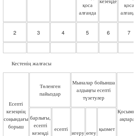
кезеңде
қоса
қоса
алғанда
алғанд
2
3
4
5
6
7
Кестенің жалғасы
Мыналар бойынша
Төленген
алдыңғы есепті
пайыздар
түзетулер
Есепті
кезеңнің
Қосымш
барлығы,
соңындағы
ақпара
есепті
борыш
есепті
қызмет
кезеңді
игеру
өтеу