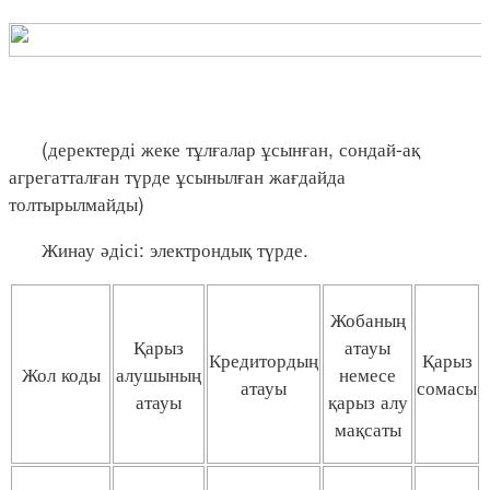
(деректерді жеке тұлғалар ұсынған, сондай-ақ
агрегатталған түрде ұсынылған жағдайда
толтырылмайды)
Жинау әдісі: электрондық түрде.
Жобаның
Қарыз
атауы
Кредитордың
Қарыз
Жол коды
алушының
немесе
атауы
сомасы
атауы
қарыз алу
мақсаты