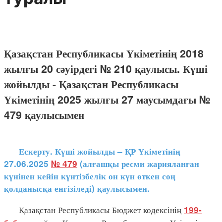
Қазақстан Республикасы Үкіметінің 2018
жылғы 20 сәуірдегі № 210 қаулысы. Күші
жойылды - Қазақстан Республикасы
Үкіметінің 2025 жылғы 27 маусымдағы №
479 қаулысымен
Ескерту. Күші жойылды – ҚР Үкіметінің
27.06.2025
№ 479
(алғашқы ресми жарияланған
күнінен кейін күнтізбелік он күн өткен соң
қолданысқа енгізіледі) қаулысымен.
Қазақстан Республикасы Бюджет кодексінің
199-