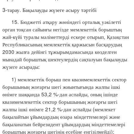
3-тарау. Бақылауды жүзеге асыру тәртібі
15. Бюджетті атқару жөніндегі орталық уәкілетті
орган тоқсан сайынғы негізде мемлекеттік борыштың
жай-күйі туралы мәліметтерді ескере отырып, Қазақстан
Республикасының мемлекеттік қаржысын басқарудың
2030 жылға дейінгі тұжырымдамасында көзделген
мынадай борыштық шектеулердің сақталуын бақылауды
жүзеге асырады:
1) мемлекеттік борыш пен квазимемлекеттік сектор
борышының жоғарғы шегі жиынтығында жалпы ішкі
өнімге шаққанда 53,2 %-дан аспайды, оның ішінде
квазимемлекеттік сектор борышының жоғарғы шегі
жалпы ішкі өнімге 21,2 %-дан аспайды (мемлекет
бақылайтын ұйымдардың өзара міндеттемелері және
бақыланатын бейрезидент ұйымдардың міндеттемелері
борыштың жоғарғы шегінің есебіне енгізілмейді);