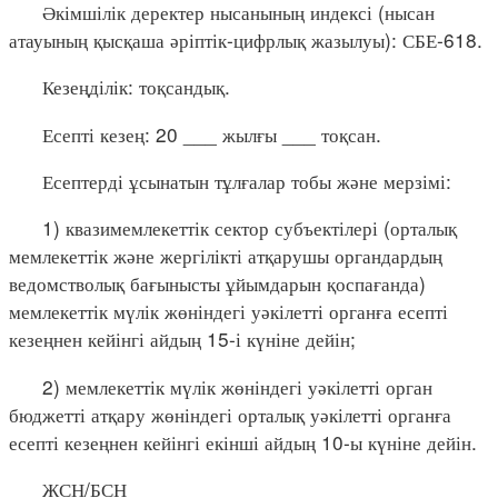
Әкімшілік деректер нысанының индексі (нысан
атауының қысқаша әріптік-цифрлық жазылуы): СБЕ-618.
Кезеңділік: тоқсандық.
Есепті кезең: 20 ___ жылғы ___ тоқсан.
Есептерді ұсынатын тұлғалар тобы және мерзімі:
1) квазимемлекеттік сектор субъектілері (орталық
мемлекеттік және жергілікті атқарушы органдардың
ведомстволық бағынысты ұйымдарын қоспағанда)
мемлекеттік мүлік жөніндегі уәкілетті органға есепті
кезеңнен кейінгі айдың 15-і күніне дейін;
2) мемлекеттік мүлік жөніндегі уәкілетті орган
бюджетті атқару жөніндегі орталық уәкілетті органға
есепті кезеңнен кейінгі екінші айдың 10-ы күніне дейін.
ЖСН/БСН