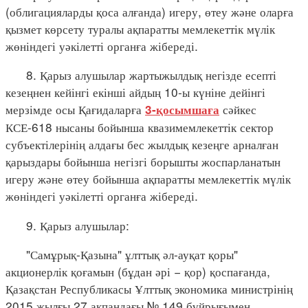
(облигацияларды қоса алғанда) игеру, өтеу және оларға
қызмет көрсету туралы ақпаратты мемлекеттік мүлік
жөніндегі уәкілетті органға жібереді.
8. Қарыз алушылар жартыжылдық негізде есепті
кезеңнен кейінгі екінші айдың 10-ы күніне дейінгі
мерзімде осы Қағидаларға
сәйкес
3-қосымшаға
КСЕ-618 нысаны бойынша квазимемлекеттік сектор
субъектілерінің алдағы бес жылдық кезеңге арналған
қарыздары бойынша негізгі борышты жоспарланатын
игеру және өтеу бойынша ақпаратты мемлекеттік мүлік
жөніндегі уәкілетті органға жібереді.
9. Қарыз алушылар:
"Самұрық-Қазына" ұлттық әл-ауқат қоры"
акционерлік қоғамын (бұдан әрі − қор) қоспағанда,
Қазақстан Республикасы Ұлттық экономика министрінің
2015 жылғы 27 ақпандағы № 149 бұйрығымен