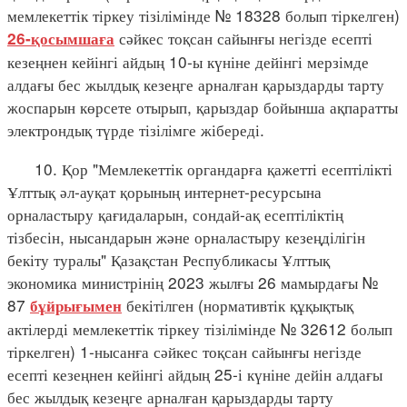
мемлекеттік тіркеу тізілімінде № 18328 болып тіркелген)
сәйкес тоқсан сайынғы негізде есепті
26-қосымшаға
кезеңнен кейінгі айдың 10-ы күніне дейінгі мерзімде
алдағы бес жылдық кезеңге арналған қарыздарды тарту
жоспарын көрсете отырып, қарыздар бойынша ақпаратты
электрондық түрде тізілімге жібереді.
10. Қор "Мемлекеттік органдарға қажетті есептілікті
Ұлттық әл-ауқат қорының интернет-ресурсына
орналастыру қағидаларын, сондай-ақ есептіліктің
тізбесін, нысандарын және орналастыру кезеңділігін
бекіту туралы" Қазақстан Республикасы Ұлттық
экономика министрінің 2023 жылғы 26 мамырдағы №
87
бекітілген (нормативтік құқықтық
бұйрығымен
актілерді мемлекеттік тіркеу тізілімінде № 32612 болып
тіркелген) 1-нысанға сәйкес тоқсан сайынғы негізде
есепті кезеңнен кейінгі айдың 25-і күніне дейін алдағы
бес жылдық кезеңге арналған қарыздарды тарту