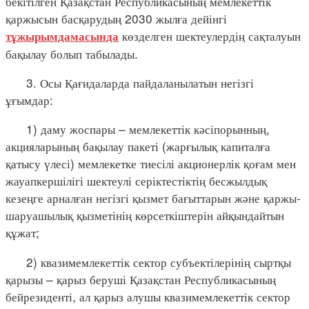
бекітілген Қазақстан Республикасының мемлекеттік
қаржысын басқарудың 2030 жылға дейінгі
көзделген шектеулердің сақталуын
тұжырымдамасында
бақылау болып табылады.
3. Осы Қағидаларда пайдаланылатын негізгі
ұғымдар:
1) даму жоспары – мемлекеттік кәсіпорынның,
акцияларының бақылау пакеті (жарғылық капиталға
қатысу үлесі) мемлекетке тиесілі акционерлік қоғам мен
жауапкершілігі шектеулі серіктестіктің бесжылдық
кезеңге арналған негізгі қызмет бағыттарын және қаржы-
шаруашылық қызметінің көрсеткіштерін айқындайтын
құжат;
2) квазимемлекеттік сектор субъектілерінің сыртқы
қарызы – қарыз беруші Қазақстан Республикасының
бейрезиденті, ал қарыз алушы квазимемлекеттік сектор