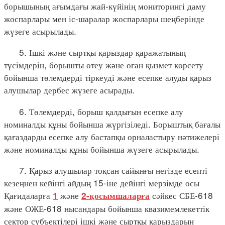
борышының ағымдағы жай-күйінің мониторингі даму
жоспарлары мен іс-шаралар жоспарлары шеңберінде
жүзеге асырылады.
5. Ішкі және сыртқы қарыздар қаражатының
түсімдерін, борышты өтеу және оған қызмет көрсету
бойынша төлемдерді тіркеуді және есепке алуды қарыз
алушылар дербес жүзеге асырады.
6. Төлемдерді, борыш қалдығын есепке алу
номиналды құны бойынша жүргізіледі. Борыштық бағалы
қағаздарды есепке алу бастапқы орналастыру нәтижелері
және номиналды құны бойынша жүзеге асырылады.
7. Қарыз алушылар тоқсан сайынғы негізде есепті
кезеңнен кейінгі айдың 15-іне дейінгі мерзімде осы
Қағидаларға
және
сәйкес СБЕ-618
1
2-қосымшаларға
және ОЖЕ-618 нысандары бойынша квазимемлекеттік
сектор субъектілері ішкі және сыртқы қарыздарын