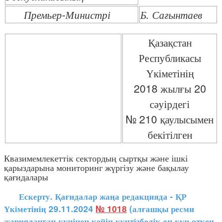
Премьер-Министрі
Б. Сағынтаев
Қазақстан
Республикасы
Үкіметінің
2018 жылғы 20
сәуірдегі
№ 210 қаулысымен
бекітілген
Квазимемлекеттік сектордың сыртқы және ішкі
қарыздарына мониторинг жүргізу және бақылау
қағидалары
Ескерту. Қағидалар жаңа редакцияда - ҚР
Үкіметінің 29.11.2024
№ 1018
(алғашқы ресми
жарияланған күнінен кейін күнтізбелік он күн өткен