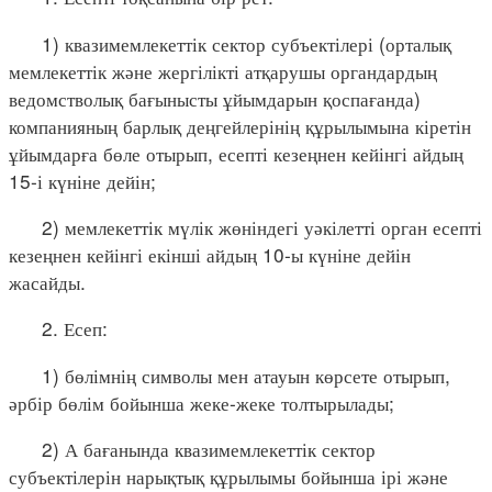
1) квазимемлекеттік сектор субъектілері (орталық
мемлекеттік және жергілікті атқарушы органдардың
ведомстволық бағынысты ұйымдарын қоспағанда)
компанияның барлық деңгейлерінің құрылымына кіретін
ұйымдарға бөле отырып, есепті кезеңнен кейінгі айдың
15-і күніне дейін;
2) мемлекеттік мүлік жөніндегі уәкілетті орган есепті
кезеңнен кейінгі екінші айдың 10-ы күніне дейін
жасайды.
2. Есеп:
1) бөлімнің символы мен атауын көрсете отырып,
әрбір бөлім бойынша жеке-жеке толтырылады;
2) А бағанында квазимемлекеттік сектор
субъектілерін нарықтық құрылымы бойынша ірі және