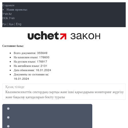
О проекте
Наши проекты:
Учёт.kz
ПОБ.Учёт
Рус
|
Қаз
|
Eng
Состояние базы:
Всего документов:
355649
На казахском языке:
176600
На русском языке:
176917
На английском языке:
2131
Дата обновления:
16.01.2024
Документы по состоянию на:
16.01.2024
Қазақ тілінде
Квазимемлекеттік сектордың сыртқы және ішкі қарыздарына мониторинг жүргізу
және бақылау қағидаларын бекіту туралы