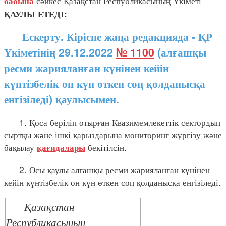
сәйкес Қазақстан Республикасының Үкіметі
бабына
ҚАУЛЫ ЕТЕДІ:
Ескерту. Кіріспе жаңа редакцияда - ҚР
Үкіметінің 29.12.2022
№ 1100
(алғашқы
ресми жарияланған күнінен кейін
күнтізбелік он күн өткен соң қолданысқа
енгізіледі) қаулысымен.
1. Қоса беріліп отырған Квазимемлекеттік сектордың
сыртқы және ішкі қарыздарына мониторинг жүргізу және
бақылау
бекітілсін.
қағидалары
2. Осы қаулы алғашқы ресми жарияланған күнінен
кейін күнтізбелік он күн өткен соң қолданысқа енгізіледі.
Қазақстан
Республикасының