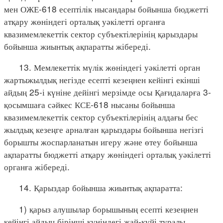
мен ОЖЕ-618 есептілік нысандары бойынша бюджетті
атқару жөніндегі орталық уәкілетті органға
квазимемлекеттік сектор субъектілерінің қарыздары
бойынша жиынтық ақпаратты жібереді.
13. Мемлекеттік мүлік жөніндегі уәкілетті орган
жартыжылдық негізде есепті кезеңнен кейінгі екінші
айдың 25-і күніне дейінгі мерзімде осы Қағидаларға 3-
қосымшаға сәйкес КСЕ-618 нысаны бойынша
квазимемлекеттік сектор субъектілерінің алдағы бес
жылдық кезеңге арналған қарыздары бойынша негізгі
борышты жоспарланатын игеру және өтеу бойынша
ақпаратты бюджетті атқару жөніндегі орталық уәкілетті
органға жібереді.
14. Қарыздар бойынша жиынтық ақпаратта:
1) қарыз алушылар борышының есепті кезеңнен
кейінгі айдың бірінші күніндегі жай-күйі туралы