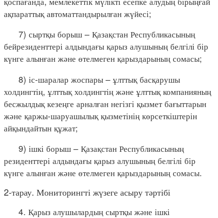
қоспағанда, мемлекеттік мүлікті есепке алудың бірыңғай
ақпараттық автоматтандырылған жүйесі;
7) сыртқы борыш – Қазақстан Республикасының
бейрезиденттері алдындағы қарыз алушының белгілі бір
күнге алынған және өтелмеген қарыздарының сомасы;
8) іс-шаралар жоспары – ұлттық басқарушы
холдингтің, ұлттық холдингтің және ұлттық компанияның
бесжылдық кезеңге арналған негізгі қызмет бағыттарын
және қаржы-шаруашылық қызметінің көрсеткіштерін
айқындайтын құжат;
9) ішкі борыш – Қазақстан Республикасының
резиденттері алдындағы қарыз алушының белгілі бір
күнге алынған және өтелмеген қарыздарының сомасы.
2-тарау. Мониторингті жүзеге асыру тәртібі
4. Қарыз алушылардың сыртқы және ішкі