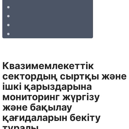
Квазимемлекеттік
сектордың сыртқы және
ішкі қарыздарына
мониторинг жүргізу
және бақылау
қағидаларын бекіту
туралы