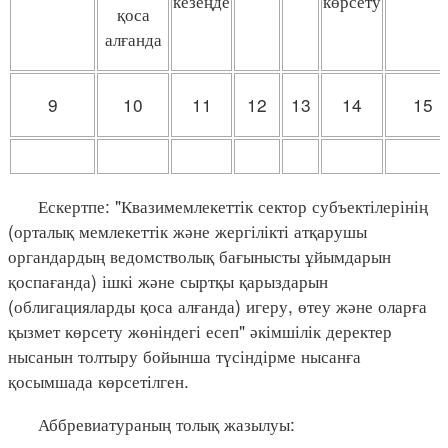
кезеңде
көрсету
қоса
алғанда
9
10
11
12
13
14
15
Ескертпе: "Квазимемлекеттік сектор субъектілерінің
(орталық мемлекеттік және жергілікті атқарушы
органдардың ведомстволық бағынысты ұйымдарын
қоспағанда) ішкі және сыртқы қарыздарын
(облигацияларды қоса алғанда) игеру, өтеу және оларға
қызмет көрсету жөніндегі есеп" әкімшілік деректер
нысанын толтыру бойынша түсіндірме нысанға
қосымшада көрсетілген.
Аббревиатураның толық жазылуы: