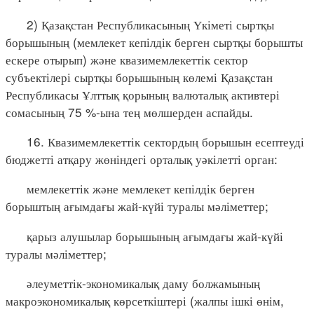
2) Қазақстан Республикасының Үкіметі сыртқы
борышының (мемлекет кепілдік берген сыртқы борышты
ескере отырып) және квазимемлекеттік сектор
субъектілері сыртқы борышының көлемі Қазақстан
Республикасы Ұлттық қорының валюталық активтері
сомасының 75 %-ына тең мөлшерден аспайды.
16. Квазимемлекеттік сектордың борышын есептеуді
бюджетті атқару жөніндегі орталық уәкілетті орган:
мемлекеттік және мемлекет кепілдік берген
борыштың ағымдағы жай-күйі туралы мәліметтер;
қарыз алушылар борышының ағымдағы жай-күйі
туралы мәліметтер;
әлеуметтік-экономикалық даму болжамының
макроэкономикалық көрсеткіштері (жалпы ішкі өнім,