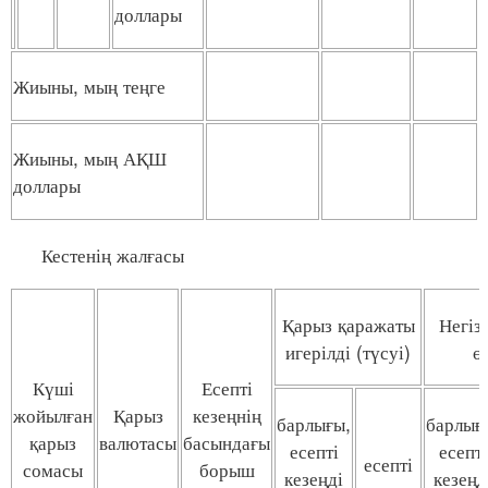
доллары
Жиыны, мың теңге
Жиыны, мың АҚШ
доллары
Кестенің жалғасы
Қарыз қаражаты
Негіз
игерілді (түсуі)
ө
Күші
Есепті
жойылған
Қарыз
кезеңнің
барлығы,
барлығ
қарыз
валютасы
басындағы
есепті
есепті
есепті
сомасы
борыш
кезеңді
кезеңд