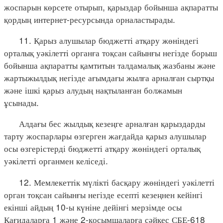
жоспарын көрсете отырып, қарыздар бойынша ақпаратты
қордың интернет-ресурсында орналастырады.
11. Қарыз алушылар бюджетті атқару жөніндегі
орталық уәкілетті органға тоқсан сайынғы негізде борыш
бойынша ақпаратты қамтитын талдамалық жазбаны және
жартыжылдық негізде ағымдағы жылға арналған сыртқы
және ішкі қарыз алудың нақтыланған болжамын
ұсынады.
Алдағы бес жылдық кезеңге арналған қарыздарды
тарту жоспарлары өзгерген жағдайда қарыз алушылар
осы өзгерістерді бюджетті атқару жөніндегі орталық
уәкілетті органмен келіседі.
12. Мемлекеттік мүлікті басқару жөніндегі уәкілетті
орган тоқсан сайынғы негізде есепті кезеңнен кейінгі
екінші айдың 10-ы күніне дейінгі мерзімде осы
Қағидаларға 1 және 2-қосымшаларға сәйкес СБЕ-618