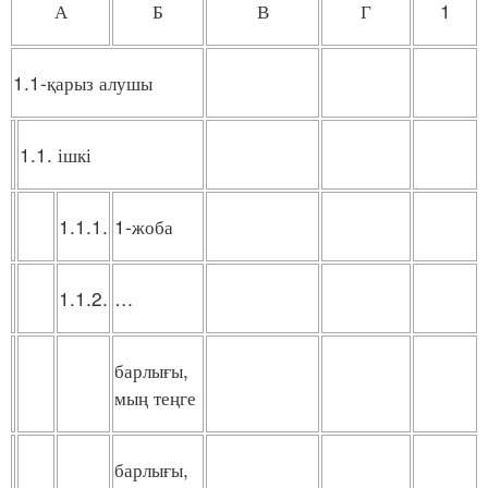
А
Б
В
Г
1
1.1-қарыз алушы
1.1. ішкі
1.1.1.
1-жоба
1.1.2.
…
барлығы,
мың теңге
барлығы,