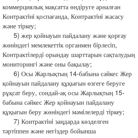
коммерциялық мақсатта өндiруге арналған
Контрактiнi қоспағанда, Контрактiнi жасасу
және тiркеу;
5) жер қойнауын пайдалану және қорғау
жөнiндегi мемлекеттiк органмен бiрлесiп,
Контрактiлердi орындау шарттарын сақталудың
мониторингi және оны бақылау;
6) Осы Жарлықтың 14-бабына сәйкес Жер
қойнауын пайдалану құқығын өзгеге беруге
рұқсат беру, сондай-ақ осы Жарлықтың 15-
бабына сәйкес Жер қойнауын пайдалану
құқығын беру жөнiндегi мәмiлелердi тiркеу;
7) Контрактiнi заңдарда көзделген
тәртiппен және негiздер бойынша