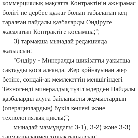
коммерциялық мақсатта Контрактінің ажырамас
бөлігі не дербес құжат болып табылатын кең
таралған пайдалы қазбаларды Өндіруге
жасалатын Контрактіге қосымша;";
3) тармақша мынадай редакцияда
жазылсын:
"Өндіру - Минералды шикізатты уақытша
сақтауды қоса алғанда, Жер қойнауынан жер
бетіне, сондай-ақ мемлекеттің меншігіндегі
Техногенді минералдық түзілімдерден Пайдалы
қазбаларды алуға байланысты жұмыстардың
(операциялардың) бүкіл кешені және
технологиялық циклы;";
мынадай мазмұндағы 3-1), 3-2) және 3-3)
тармақшалармен толықтырылсын: