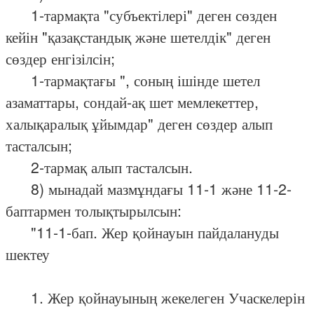
1-тармақта "субъектілері" деген сөзден
кейін "қазақстандық және шетелдік" деген
сөздер енгізілсін;
1-тармақтағы ", соның ішінде шетел
азаматтары, сондай-ақ шет мемлекеттер,
халықаралық ұйымдар" деген сөздер алып
тасталсын;
2-тармақ алып тасталсын.
8) мынадай мазмұндағы 11-1 және 11-2-
баптармен толықтырылсын:
"11-1-бап. Жер қойнауын пайдалануды
шектеу
1. Жер қойнауының жекелеген Учаскелерін