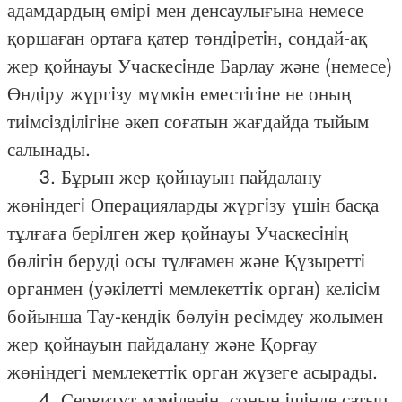
адамдардың өмiрi мен денсаулығына немесе
қоршаған ортаға қатер төндiретiн, сондай-ақ
жер қойнауы Учаскесiнде Барлау және (немесе)
Өндiру жүргiзу мүмкiн еместiгiне не оның
тиiмсiздiлiгiне әкеп соғатын жағдайда тыйым
салынады.
3. Бұрын жер қойнауын пайдалану
жөнiндегi Операцияларды жүргiзу үшiн басқа
тұлғаға берiлген жер қойнауы Учаскесiнiң
бөлiгiн берудi осы тұлғамен және Құзыреттi
органмен (уәкiлеттi мемлекеттiк орган) келiсiм
бойынша Тау-кендiк бөлуiн ресiмдеу жолымен
жер қойнауын пайдалану және Қорғау
жөніндегі мемлекеттiк орган жүзеге асырады.
4. Сервитут мәмiленiң, соның iшiнде сатып