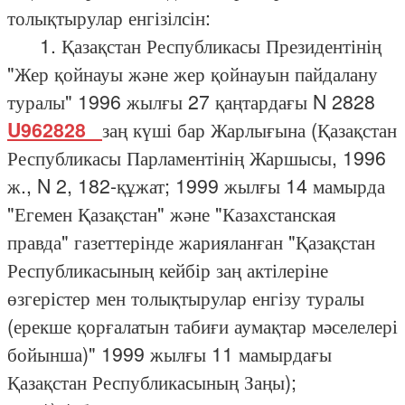
толықтырулар енгізілсін:
1. Қазақстан Республикасы Президентінің
"Жер қойнауы және жер қойнауын пайдалану
туралы" 1996 жылғы 27 қаңтардағы N 2828
U962828_
заң күші бар Жарлығына (Қазақстан
Республикасы Парламентінің Жаршысы, 1996
ж., N 2, 182-құжат; 1999 жылғы 14 мамырда
"Егемен Қазақстан" және "Казахстанская
правда" газеттерінде жарияланған "Қазақстан
Республикасының кейбір заң актілеріне
өзгерістер мен толықтырулар енгізу туралы
(ерекше қорғалатын табиғи аумақтар мәселелері
бойынша)" 1999 жылғы 11 мамырдағы
Қазақстан Республикасының Заңы);