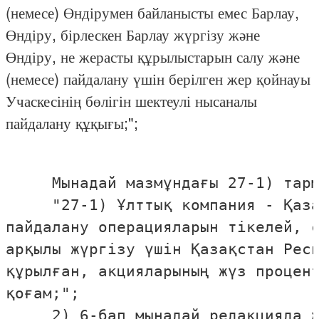
(немесе) Өндірумен байланысты емес Барлау,
Өндіру, бірлескен Барлау жүргізу және
Өндіру, не жерасты құрылыстарын салу және
(немесе) пайдалану үшін берілген жер қойнауы
Учаскесінің бөлігін шектеулі нысаналы
пайдалану құқығы;";
     Мынадай мазмұндағы 27-1) тарм
     "27-1) Ұлттық компания - Қаза
пайдалану операцияларын тiкелей, с
арқылы жүргiзу үшiн Қазақстан Респ
құрылған, акцияларының жүз процент
қоғам;";

     2) 6-бап мынадай редакцияда ж