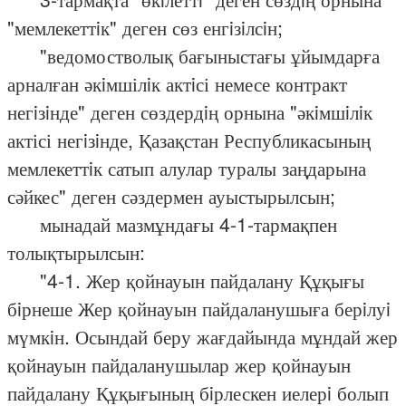
"мемлекеттiк" деген сөз енгiзiлсiн;
"ведомостволық бағыныстағы ұйымдарға
арналған әкiмшілiк актiсі немесе контракт
негiзiнде" деген сөздердiң орнына "әкiмшiлiк
актісі негiзiнде, Қазақстан Республикасының
мемлекеттiк сатып алулар туралы заңдарына
сәйкес" деген сәздермен ауыстырылсын;
мынадай мазмұндағы 4-1-тармақпен
толықтырылсын:
"4-1. Жер қойнауын пайдалану Құқығы
бiрнеше Жер қойнауын пайдаланушыға берiлуi
мүмкiн. Осындай беру жағдайында мұндай жер
қойнауын пайдаланушылар жер қойнауын
пайдалану Құқығының бiрлескен иелерi болып