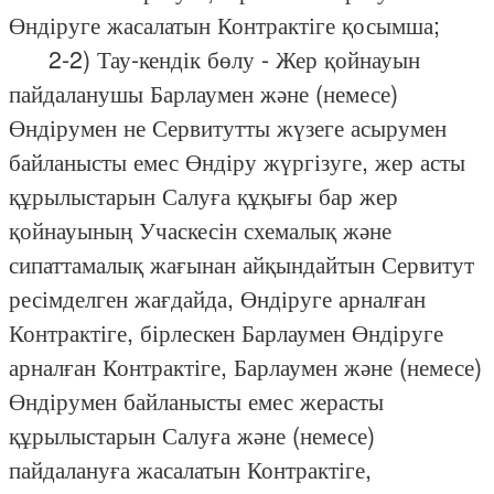
Өндіруге жасалатын Контрактіге қосымша;
2-2) Тау-кендік бөлу - Жер қойнауын
пайдаланушы Барлаумен және (немесе)
Өндірумен не Сервитутты жүзеге асырумен
байланысты емес Өндіру жүргізуге, жер асты
құрылыстарын Салуға құқығы бар жер
қойнауының Учаскесін схемалық және
сипаттамалық жағынан айқындайтын Сервитут
ресімделген жағдайда, Өндіруге арналған
Контрактіге, бірлескен Барлаумен Өндіруге
арналған Контрактіге, Барлаумен және (немесе)
Өндірумен байланысты емес жерасты
құрылыстарын Салуға және (немесе)
пайдалануға жасалатын Контрактіге,