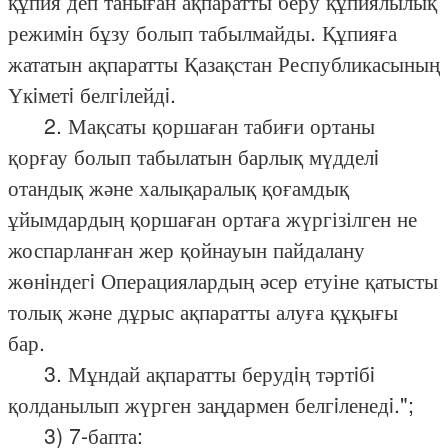
құпия деп таныған ақпаратты беру құпиялылық
режимiн бұзу болып табылмайды. Құпияға
жататын ақпаратты Қазақстан Республикасының
Үкiметi белгiлейдi.
2. Мақсаты қоршаған табиғи ортаны
қорғау болып табылатын барлық мүдделi
отандық және халықаралық қоғамдық
ұйымдардың қоршаған ортаға жүргізілген не
жоспарланған жер қойнауын пайдалану
жөнiндегi Операциялардың әсер етуіне қатысты
толық және дұрыс ақпаратты алуға құқығы
бар.
3. Мұндай ақпаратты берудiң тәртiбi
қолданылып жүрген заңдармен белгiленедi.";
3) 7-бапта: