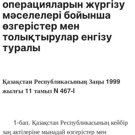
операцияларын жүргізу
мәселелері бойынша
өзгерістер мен
толықтырулар енгізу
туралы
Қазақстан Республикасының Заңы 1999
жылғы 11 тамыз N 467-I
1-бап. Қазақстан Республикасының кейбір
заң актілеріне мынадай өзгерістер мен