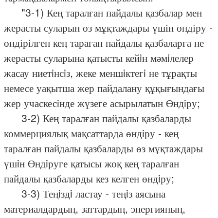
"3-1) Кең таралған пайдалы қазбалар мен
жерасты суларын өз мұқтаждары үшін өндіру -
өндірілген кең тараған пайдалы қазбаларға не
жерасты суларына қатысты кейiн мәмiлелер
жасау ниетiнсiз, жеке меншiктегi не тұрақты
немесе уақытша жер пайдалану құқығындағы
жер учаскесiнде жүзеге асырылатын Өндiру;
3-2) Кең таралған пайдалы қазбаларды
коммерциялық мақсаттарда өндiру - кең
таралған пайдалы қазбаларды өз мұқтаждары
үшiн Өндiруге қатысы жоқ кең таралған
пайдалы қазбаларды кез келген өндiру;
3-3) Теңiздi ластау - теңiз аясына
материалдардың, заттардың, энергияның,