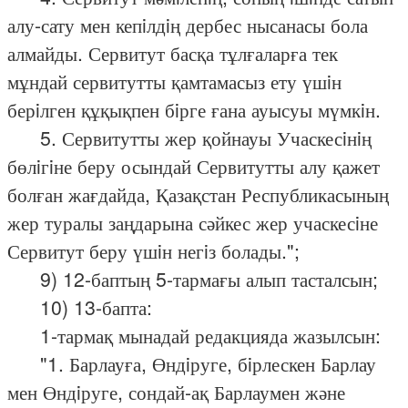
алу-сату мен кепiлдiң дербес нысанасы бола
алмайды. Сервитут басқа тұлғаларға тек
мұндай сервитутты қамтамасыз ету үшiн
берiлген құқықпен бiрге ғана ауысуы мүмкiн.
5. Сервитутты жер қойнауы Учаскесiнiң
бөлiгiне беру осындай Сервитутты алу қажет
болған жағдайда, Қазақстан Республикасының
жер туралы заңдарына сәйкес жер учаскесiне
Сервитут беру үшiн негiз болады.";
9) 12-баптың 5-тармағы алып тасталсын;
10) 13-бапта:
1-тармақ мынадай редакцияда жазылсын:
"1. Барлауға, Өндiруге, бiрлескен Барлау
мен Өндiруге, сондай-ақ Барлаумен және