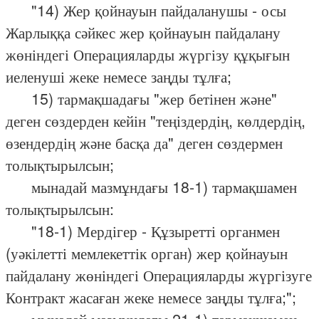
"14) Жер қойнауын пайдаланушы - осы
Жарлыққа сәйкес жер қойнауын пайдалану
жөніндегі Операцияларды жүргізу құқығын
иеленуші жеке немесе заңды тұлға;
15) тармақшадағы "жер бетінен және"
деген сөздерден кейін "теңіздердің, көлдердің,
өзендердің және басқа да" деген сөздермен
толықтырылсын;
мынадай мазмұндағы 18-1) тармақшамен
толықтырылсын:
"18-1) Мердігер - Құзыретті органмен
(уәкілетті мемлекеттік орган) жер қойнауын
пайдалану жөніндегі Операцияларды жүргізуге
Контракт жасаған жеке немесе заңды тұлға;";