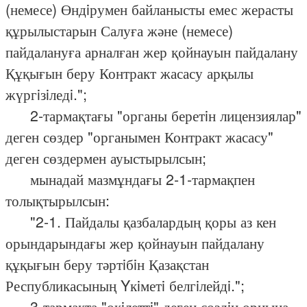
(немесе) Өндiрумен байланысты емес жерасты
құрылыстарын Салуға және (немесе)
пайдалануға арналған жер қойнауын пайдалану
Құқығын беру Контракт жасасу арқылы
жүргiзiледi.";
2-тармақтағы "органы беретiн лицензиялар"
деген сөздер "органымен Контракт жасасу"
деген сөздермен ауыстырылсын;
мынадай мазмұндағы 2-1-тармақпен
толықтырылсын:
"2-1. Пайдалы қазбалардың қоры аз кен
орындарындағы жер қойнауын пайдалану
құқығын беру тәртiбiн Қазақстан
Республикасының Yкiметi белгiлейдi.";
3-тармақта "өкiлеттi" деген сөздiң орнына