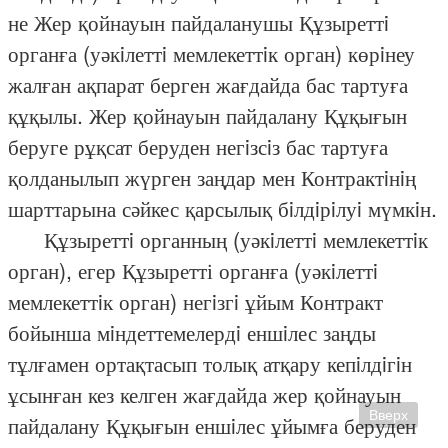
не Жер қойнауын пайдаланушы Құзыреттi
органға (уәкiлеттi мемлекеттiк орган) көрiнеу
жалған ақпарат берген жағдайда бас тартуға
құқылы. Жер қойнауын пайдалану Құқығын
беруге рұқсат беруден негiзсiз бас тартуға
қолданылып жүрген заңдар мен Контрактiнiң
шарттарына сәйкес қарсылық бiлдiрiлуi мүмкiн.
Құзыреттi органның (уәкiлеттi мемлекеттiк
орган), егер Құзыретті органға (уәкiлеттi
мемлекеттiк орган) негiзгi ұйым Контракт
бойынша мiндеттемелердi еншiлес заңды
тұлғамен ортақтасып толық атқару кепiлдiгiн
ұсынған кез келген жағдайда жер қойнауын
Вверх
пайдалану Құқығын еншiлес ұйымға беруден