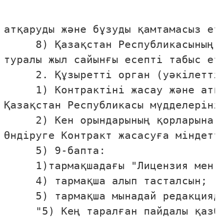
атқаруды және бұзуды қамтамасыз ет
     8) Қазақстан Республикасының 
туралы жыл сайынғы есептi табыс ет
     2. Құзыреттi орган (уәкiлеттi
     1) Контрактiнi жасау және атқ
Қазақстан Республикасы мүдделерiнi
     2) Кен орындарының қорларына 
Өндiруге Контракт жасасуға мiндетт
     5) 9-бапта:

     1)тармақшадағы "Лицензия мен"
     4) тармақша алып тасталсын;

     5) тармақша мынадай редакцияд
     "5) Кең таралған пайдалы қазб