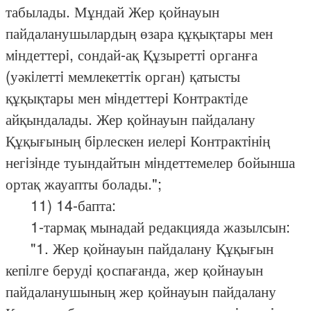
табылады. Мұндай Жер қойнауын
пайдаланушылардың өзара құқықтары мен
мiндеттерi, сондай-ақ Құзыреттi органға
(уәкiлеттi мемлекеттiк орган) қатысты
құқықтары мен мiндеттерi Контрактiде
айқындалады. Жер қойнауын пайдалану
Құқығының бiрлескен иелерi Контрактiнiң
негiзiнде туындайтын мiндеттемелер бойынша
ортақ жауапты болады.";
11) 14-бапта:
1-тармақ мынадай редакцияда жазылсын:
"1. Жер қойнауын пайдалану Құқығын
кепiлге берудi қоспағанда, жер қойнауын
пайдаланушының жер қойнауын пайдалану