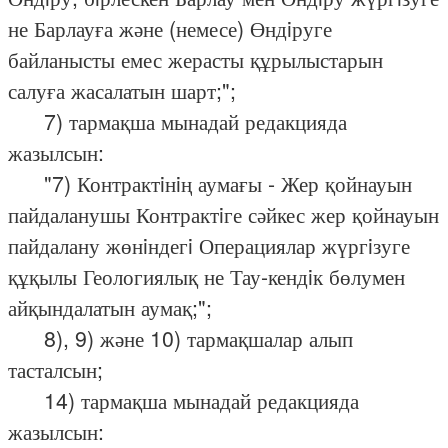
не Барлауға және (немесе) Өндiруге
байланысты емес жерасты құрылыстарын
салуға жасалатын шарт;";
7) тармақша мынадай редакцияда
жазылсын:
"7) Контрактiнiң аумағы - Жер қойнауын
пайдаланушы Контрактiге сәйкес жер қойнауын
пайдалану жөнiндегi Операциялар жүргiзуге
құқылы Геологиялық не Тау-кендiк бөлумен
айқындалатын аумақ;";
8), 9) және 10) тармақшалар алып
тасталсын;
14) тармақша мынадай редакцияда
жазылсын: