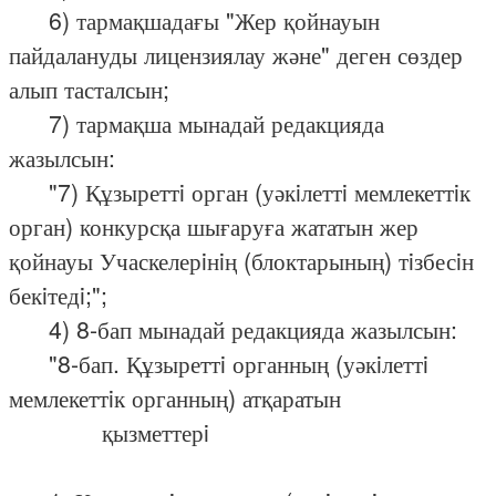
6) тармақшадағы "Жер қойнауын
пайдалануды лицензиялау және" деген сөздер
алып тасталсын;
7) тармақша мынадай редакцияда
жазылсын:
"7) Құзыреттi орган (уәкiлеттi мемлекеттiк
орган) конкурсқа шығаруға жататын жер
қойнауы Учаскелерiнiң (блоктарының) тiзбесiн
бекiтедi;";
4) 8-бап мынадай редакцияда жазылсын:
"8-бап. Құзыреттi органның (уәкiлеттi
мемлекеттiк органның) атқаратын
қызметтерi