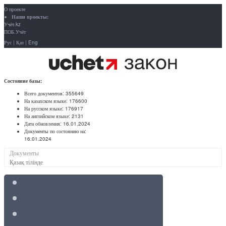
О проекте
Наши проекты:
Учёт.kz
ПОБ.Учёт
Рус
|
Қаз
|
Eng
Состояние базы:
Всего документов:
355649
На казахском языке:
176600
На русском языке:
176917
На английском языке:
2131
Дата обновления:
16.01.2024
Документы по состоянию на:
16.01.2024
Документы
Қазақ тілінде