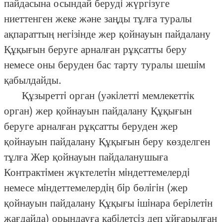
пайдасына осындай берудi жүргiзуге
ниеттенген жеке және заңды тұлға туралы
ақпараттың негiзiнде жер қойнауын пайдалану
Құқығын беруге арналған рұқсатты беру
немесе оны беруден бас тарту туралы шешiм
қабылдайды.
Құзыреттi орган (уәкiлеттi мемлекеттiк
орган) жер қойнауын пайдалану Құқығын
беруге арналған рұқсатты беруден жер
қойнауын пайдалану Құқығын беру көзделген
тұлға Жер қойнауын пайдаланушыға
Контрактiмен жүктелетiн мiндеттемелердi
немесе мiндеттемелердiң бiр бөлiгiн (жер
қойнауын пайдалану Құқығы iшiнара берiлетiн
жағдайда) орындауға қабiлетсiз деп ұйғарылған