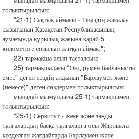
мынадай мазмұндағы 21-1) тармақшамен
толықтырылсын:
"21-1) Сақтық аймағы - Теңіздің жағалау
сызығынан Қазақстан Республикасының
аумағында құрылық жағына қарай 5
километрге созылып жатқан аймақ;";
22) тармақша алып тасталсын;
25) тармақшадағы "Өндірумен байланысты
емес" деген сөздің алдынан "Барлаумен және
(немесе)" деген сөздермен толықтырылсын;
мынадай мазмұндағы 25-1) тармақшамен
толықтырылсын:
"25-1) Сервитут - жеке және заңды
тұлғалардың басқа тұлғаларға осы Жарлықта
көзделген жағдайларда Барлаумен және