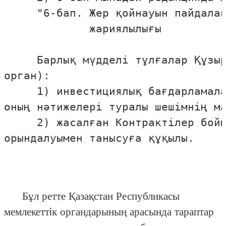
     "6-бап. Жер қойнауын пайдалан
             жариялылығы

     Барлық мүдделi тұлғалар Құзыр
орган):

     1) инвестициялық бағдарламала
оның нәтижелерi туралы шешiмнiң ма
     2) жасалған Контрактiлер бойы
орындалуымен танысуға құқылы.

Бұл ретте Қазақстан Республикасы
мемлекеттiк органдарының арасында тараптар