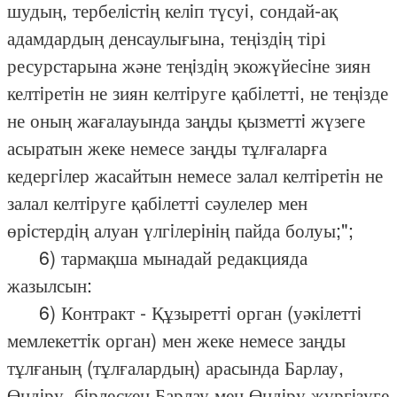
шудың, тербелiстiң келiп түсуi, сондай-ақ
адамдардың денсаулығына, теңіздiң тірі
ресурстарына және теңiздiң экожүйесiне зиян
келтiретiн не зиян келтiруге қабiлеттi, не теңiзде
не оның жағалауында заңды қызметтi жүзеге
асыратын жеке немесе заңды тұлғаларға
кедергiлер жасайтын немесе залал келтiретiн не
залал келтiруге қабiлеттi сәулелер мен
өрiстердiң алуан үлгiлерiнiң пайда болуы;";
6) тармақша мынадай редакцияда
жазылсын:
6) Контракт - Құзыреттi орган (уәкiлеттi
мемлекеттiк орган) мен жеке немесе заңды
тұлғаның (тұлғалардың) арасында Барлау,
Өндiру, бiрлескен Барлау мен Өндiру жүргiзуге