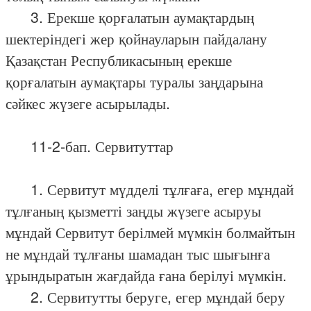
3. Ерекше қорғалатын аумақтардың
шектеріндегі жер қойнауларын пайдалану
Қазақстан Республикасының ерекше
қорғалатын аумақтары туралы заңдарына
сәйкес жүзеге асырылады.
11-2-бап. Сервитуттар
1. Сервитут мүдделі тұлғаға, егер мұндай
тұлғаның қызметті заңды жүзеге асыруы
мұндай Сервитут берілмей мүмкін болмайтын
не мұндай тұлғаны шамадан тыс шығынға
ұрындыратын жағдайда ғана берілуі мүмкін.
2. Сервитутты беруге, егер мұндай беру