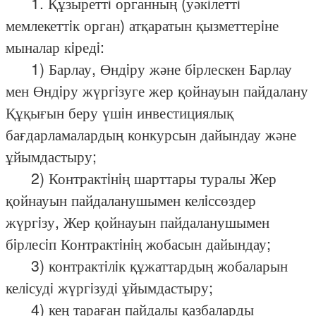
1. Құзыреттi органның (уәкiлеттi
мемлекеттiк орган) атқаратын қызметтерiне
мыналар кiредi:
1) Барлау, Өндiру және бiрлескен Барлау
мен Өндiру жүргiзуге жер қойнауын пайдалану
Құқығын беру үшiн инвестициялық
бағдарламалардың конкурсын дайындау және
ұйымдастыру;
2) Контрактiнiң шарттары туралы Жер
қойнауын пайдаланушымен келiссөздер
жүргiзу, Жер қойнауын пайдаланушымен
бiрлесiп Контрактiнiң жобасын дайындау;
3) контрактiлiк құжаттардың жобаларын
келiсудi жүргiзудi ұйымдастыру;
4) кең тараған пайдалы қазбаларды