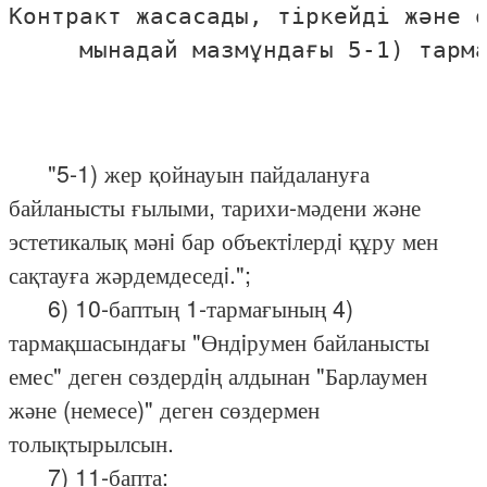
Контракт жасасады, тiркейдi және о
     мынадай мазмұндағы 5-1) тарма
"5-1) жер қойнауын пайдалануға
байланысты ғылыми, тарихи-мәдени және
эстетикалық мәнi бар объектiлердi құру мен
сақтауға жәрдемдеседi.";
6) 10-баптың 1-тармағының 4)
тармақшасындағы "Өндiрумен байланысты
емес" деген сөздердiң алдынан "Барлаумен
және (немесе)" деген сөздермен
толықтырылсын.
7) 11-бапта: