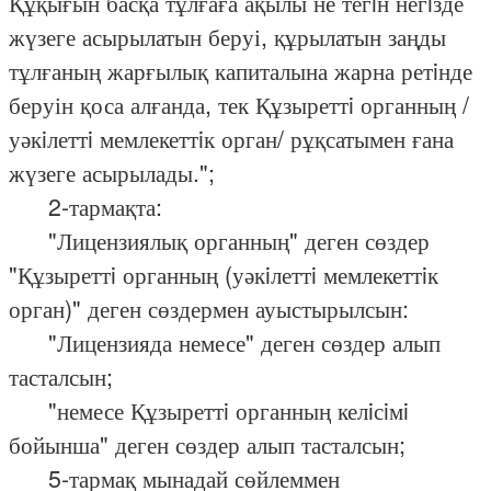
Құқығын басқа тұлғаға ақылы не тегiн негiзде
жүзеге асырылатын беруі, құрылатын заңды
тұлғаның жарғылық капиталына жарна ретiнде
беруін қоса алғанда, тек Құзыреттi органның /
уәкiлеттi мемлекеттiк орган/ рұқсатымен ғана
жүзеге асырылады.";
2-тармақта:
"Лицензиялық органның" деген сөздер
"Құзыреттi органның (уәкiлеттi мемлекеттiк
орган)" деген сөздермен ауыстырылсын:
"Лицензияда немесе" деген сөздер алып
тасталсын;
"немесе Құзыреттi органның келiсiмi
бойынша" деген сөздер алып тасталсын;
5-тармақ мынадай сөйлеммен