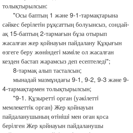
толықтырылсын:
"Осы баптың 1 және 9-1-тармақтарына
сәйкес берiлетiн рұқсаттың болуынсыз, сондай-
ақ 15-баптың 2-тармағын бұза отырып
жасалған жер қойнауын пайдалану Құқығын
өзгеге беру жөнiндегi мәмiле ол жасалған
кезден бастап жарамсыз деп есептеледi";
8-тармақ алып тасталсын;
мынадай мазмұндағы 9-1, 9-2, 9-3 және 9-
4-тармақтармен толықтырылсын;
"9-1. Құзыреттi орган (уәкiлеттi
мемлекеттiк орган) Жер қойнауын
пайдаланушының өтiнiшi мен оған қоса
берiлген Жер қойнауын пайдаланушы