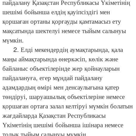
пайдалану Қазақстан Республикасы Үкіметінің
шешімі бойынша елдің қауіпсіздігі мен
қоршаған ортаны қорғауды қамтамасыз ету
мақсатында шектелуі немесе тыйым салынуы
мүмкін.
2. Елді мекендердің аумақтарында, қала
маңы аймақтарында өнеркәсіп, көлік және
байланыс объектілерінде жер қойнауларын
пайдалануға, егер мұндай пайдалану
адамдардың өмірі мен денсаулығына қатер
төндіруі, шаруашылық объектілеріне немесе
қоршаған ортаға залал келтіруі мүмкін болатын
жағдайларда Қазақстан Республикасы
Үкіметінің шешімі бойынша ішінара немесе
толық тыйым салынуы мүмкін.