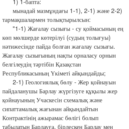
1) 1-бапта:
мынадай мазмұндағы 1-1), 2-1) және 2-2)
тармақшалармен толықтырылсын:
"1-1) Жағалау сызығы - су қоймасының ең
көп мөлшерде көтерілуі (судың толығуы)
нәтижесінде пайда болған жағалау сызығы.
Жағалау сызығының нақты орналасу орнын
белгілеудің тәртібін Қазақстан
Республикасының Үкіметі айқындайды;
2-1) Геологиялық бөлу - Жер қойнауын
пайдаланушы Барлау жүргізуге құқылы жер
қойнауының Учаскесін схемалық және
сипаттамалық жағынан айқындайтын
Контрактінің ажырамас бөлігі болып
табылатын Барлауға, бірлескен Барлау мен