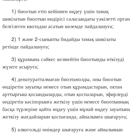
1) биоотын етіп кейіннен өңдеу үшін тамақ
шикізатын биоотын өндірісі саласындағы уәкілетті орган
белгілеген квотадан асатын көлемде пайдалануға;
2) 1 және 2-сыныпты бидайды тамақ шикізаты
ретінде пайдалануға;
3) құрамына сәйкес келмейтін биоотынды өткізуді
жүзеге асыруға;
4) денатуратталмаған биоэтанолды, оны биоотын
өндіретін зауытқа немесе отын құрамдастарын, октан
арттырғыш қосындыларды, отын қоспаларын, эфирлерді
өндіретін кәсіпорынға жеткізу үшін немесе биоотынның
басқа түрлеріне қайта өңдеу үшін мұнай өңдеу зауытына
жеткізу жағдайларын қоспағанда, айналымға шығаруға;
5) алкогольді өнімдер шығаруға және айналымын