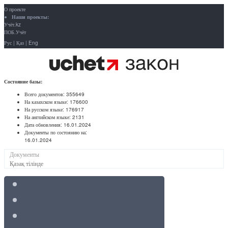
О проекте
Наши проекты:
Учёт.kz
ПОБ.Учёт
Рус
|
Қаз
|
Eng
Состояние базы:
Всего документов:
355649
На казахском языке:
176600
На русском языке:
176917
На английском языке:
2131
Дата обновления:
16.01.2024
Документы по состоянию на:
16.01.2024
Документы
Қазақ тілінде