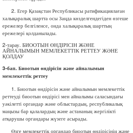
2. Егер Қазақстан Республикасы ратификациялаған
халықаралық шартта осы Заңда көзделгендегіден өзгеше
ережелер белгіленсе, онда халықаралық шарттың
ережелері қолданылады.
2-тарау. БИООТЫН ӨНДІРІСІН ЖӘНЕ
АЙНАЛЫМЫН МЕМЛЕКЕТТІК РЕТТЕУ ЖӘНЕ
ҚОЛДАУ
3-бап. Биоотын өндірісін және айналымын
мемлекеттік реттеу
1. Биоотын өндірісін және айналымын мемлекеттік
реттеуді биоотын өндірісі мен айналымы саласындағы
уәкілетті органдар және облыстардың, республикалық
маңызы бар қалалардың және астананың жергілікті
атқарушы органдары жүзеге асырады.
Өзге мемлекеттік органдар биоотын өндірісінің және