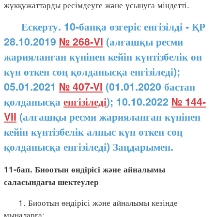
жүкқұжаттарды ресімдеуге және ұсынуға міндетті.
Ескерту. 10-бапқа өзгеріс енгізілді - ҚР
28.10.2019
№ 268-VI
(алғашқы ресми
жарияланған күнінен кейін күнтізбелік он
күн өткен соң қолданысқа енгізіледі);
05.01.2021
№ 407-VI
(01.01.2020 бастап
қолданысқа
енгізіледі
); 10.10.2022
№ 144-
VII
(алғашқы ресми жарияланған күнінен
кейін күнтізбелік алпыс күн өткен соң
қолданысқа енгізіледі) Заңдарымен.
11-бап. Биоотын өндірісі және айналымы
саласындағы шектеулер
1. Биоотын өндірісі және айналымы кезінде
мыналарға: