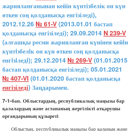
жарияланғанынан кейін күнтізбелік он күн
өткен соң қолданысқа енгізіледі),
2012.12.26
№ 61-V
(2013.01.01 бастап
қолданысқа енгізіледі); 29.09.2014
N 239-V
(алғашқы ресми жарияланған күнінен кейiн
күнтiзбелiк он күн өткен соң қолданысқа
енгiзiледi); 29.12.2014
№ 269-V
(01.01.2015
бастап қолданысқа енгізіледі); 05.01.2021
№ 407-VI
(01.01.2020 бастап қолданысқа
енгізіледі
) Заңдарымен.
7-1-бап. Облыстардың, республикалық маңызы бар
қалалардың және астананың жергілікті атқарушы
органдарының құзыреті
Облыстың, республикалық маңызы бар қаланың және