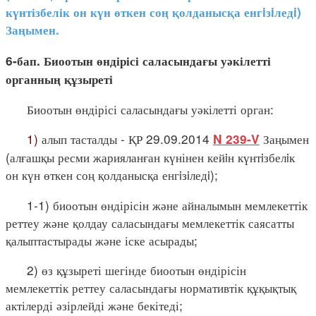
күнтізбелік он күн өткен соң қолданысқа енгiзiледi)
Заңымен.
6-бап. Биоотын өндірісі саласындағы уәкілетті
органның құзыреті
Биоотын өндірісі саласындағы уәкілетті орган:
1)
алып тасталды - ҚР 29.09.2014
Заңымен
N 239-V
(алғашқы ресми жарияланған күнінен кейiн күнтiзбелiк
он күн өткен соң қолданысқа енгiзiледi);
1-1) биоотын өндірісін және айналымын мемлекеттік
реттеу және қолдау саласындағы мемлекеттік саясатты
қалыптастырады және іске асырады;
2) өз құзыреті шегінде биоотын өндірісін
мемлекеттік реттеу саласындағы нормативтік құқықтық
актілерді әзірлейді және бекітеді;