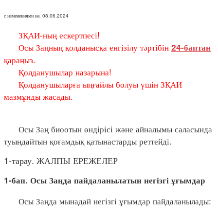
с изменениями на: 08.06.2024
ЗҚАИ-ның ескертпесі!
Осы Заңның қолданысқа енгізілу тәртібін
24-баптан
қараңыз.
Қолданушылар назарына!
Қолданушыларға ыңғайлы болуы үшін ЗҚАИ
мазмұнды жасады.
Осы Заң биоотын өндірісі және айналымы саласында
туындайтын қоғамдық қатынастарды реттейді.
1-тарау. ЖАЛПЫ ЕРЕЖЕЛЕР
1-бап. Осы Заңда пайдаланылатын негізгі ұғымдар
Осы Заңда мынадай негізгі ұғымдар пайдаланылады: