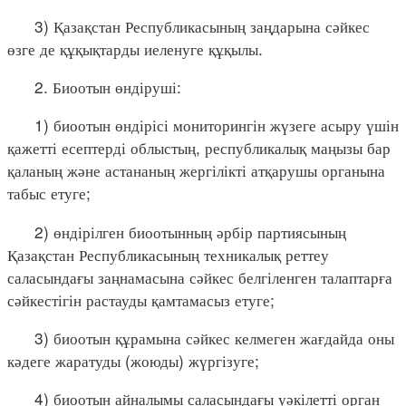
3) Қазақстан Республикасының заңдарына сәйкес
өзге де құқықтарды иеленуге құқылы.
2. Биоотын өндіруші:
1) биоотын өндірісі мониторингін жүзеге асыру үшін
қажетті есептерді облыстың, республикалық маңызы бар
қаланың және астананың жергілікті атқарушы органына
табыс етуге;
2) өндірілген биоотынның әрбір партиясының
Қазақстан Республикасының техникалық реттеу
саласындағы заңнамасына сәйкес белгіленген талаптарға
сәйкестігін растауды қамтамасыз етуге;
3) биоотын құрамына сәйкес келмеген жағдайда оны
кәдеге жаратуды (жоюды) жүргізуге;
4) биоотын айналымы саласындағы уәкілетті орган