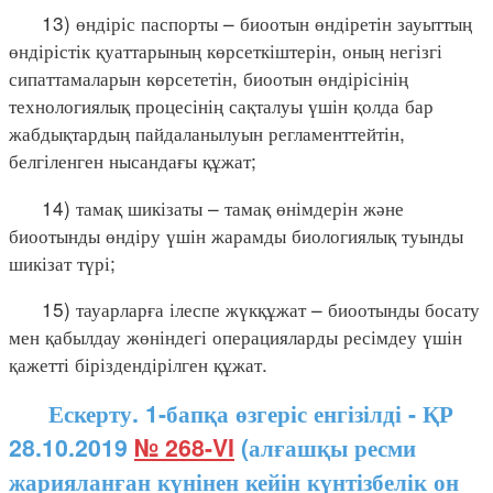
13) өндіріс паспорты – биоотын өндіретін зауыттың
өндірістік қуаттарының көрсеткіштерін, оның негізгі
сипаттамаларын көрсететін, биоотын өндірісінің
технологиялық процесінің сақталуы үшін қолда бар
жабдықтардың пайдаланылуын регламенттейтін,
белгіленген нысандағы құжат;
14) тамақ шикізаты – тамақ өнімдерін және
биоотынды өндіру үшін жарамды биологиялық туынды
шикізат түрі;
15) тауарларға ілеспе жүкқұжат – биоотынды босату
мен қабылдау жөніндегі операцияларды ресімдеу үшін
қажетті біріздендірілген құжат.
Ескерту. 1-бапқа өзгеріс енгізілді - ҚР
28.10.2019
№ 268-VI
(алғашқы ресми
жарияланған күнінен кейін күнтізбелік он