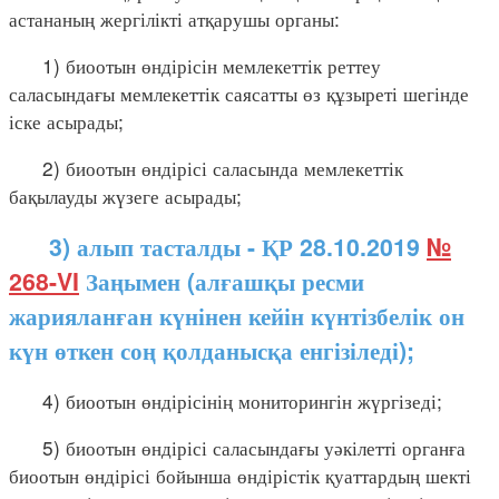
астананың жергілікті атқарушы органы:
1) биоотын өндірісін мемлекеттік реттеу
саласындағы мемлекеттік саясатты өз құзыреті шегінде
іске асырады;
2) биоотын өндірісі саласында мемлекеттік
бақылауды жүзеге асырады;
3) алып тасталды - ҚР 28.10.2019
№
268-VI
Заңымен (алғашқы ресми
жарияланған күнінен кейін күнтізбелік он
күн өткен соң қолданысқа енгізіледі);
4) биоотын өндірісінің мониторингін жүргізеді;
5) биоотын өндірісі саласындағы уәкілетті органға
биоотын өндірісі бойынша өндірістік қуаттардың шекті