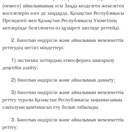
(немесе) айналымының осы Заңда көзделген жекелеген
мәселелерін өзге де заңдарда, Қазақстан Республикасы
Президенті мен Қазақстан Республикасы Үкіметінің
актілерінде белгіленген өз құзыреті шегінде реттейді.
2. Биоотын өндірісін және айналымын мемлекеттік
реттеудің негізгі міндеттері:
1) ластағыш заттардың атмосфераға шығарылу
деңгейін азайту;
2) биоотын өндірісін және айналымын дамыту;
3) биоотын өндірісін және айналымын мемлекеттік
реттеу туралы Қазақстан Республикасы заңнамасының
сақталуын қамтамасыз ету болып табылады.
3. Биоотын өндірісін және айналымын мемлекеттік
реттеу: