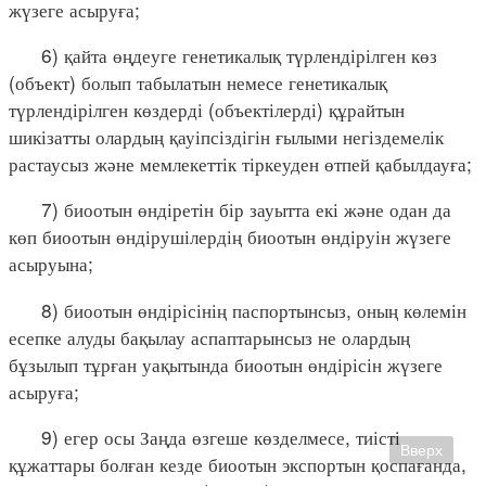
жүзеге асыруға;
6) қайта өңдеуге генетикалық түрлендірілген көз
(объект) болып табылатын немесе генетикалық
түрлендірілген көздерді (объектілерді) құрайтын
шикізатты олардың қауіпсіздігін ғылыми негіздемелік
растаусыз және мемлекеттік тіркеуден өтпей қабылдауға;
7) биоотын өндіретін бір зауытта екі және одан да
көп биоотын өндірушілердің биоотын өндіруін жүзеге
асыруына;
8) биоотын өндірісінің паспортынсыз, оның көлемін
есепке алуды бақылау аспаптарынсыз не олардың
бұзылып тұрған уақытында биоотын өндірісін жүзеге
асыруға;
9) егер осы Заңда өзгеше көзделмесе, тиісті
Вверх
құжаттары болған кезде биоотын экспортын қоспағанда,