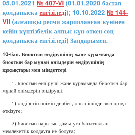
05.01.2021
№ 407-VI
(01.01.2020 бастап
қолданысқа
енгізіледі
); 10.10.2022
№ 144-
VII
(алғашқы ресми жарияланған күнінен
кейін күнтізбелік алпыс күн өткен соң
қолданысқа енгізіледі) Заңдарымен.
10-бап. Биоотын өндірушінің және құрамында
биоотын бар мұнай өнімдерін өндірушінің
құқықтары мен міндеттері
1. Биоотын өндіруші және құрамында биоотын бар
мұнай өнімдерін өндіруші:
1) өндіретін өнімін дербес, оның ішінде экспортқа
өткізуге;
2) биоотын нарығын дамытуға бағытталған
мемлекеттік қолдауға ие болуға;