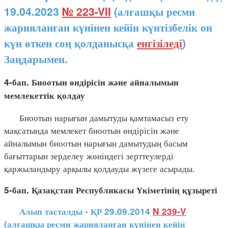
19.04.2023
№ 223-VII
(алғашқы ресми
жарияланған күнінен кейін күнтізбелік он
күн өткен соң қолданысқа
енгізіледі
)
Заңдарымен.
4-бап. Биоотын өндірісін және айналымын
мемлекеттік қолдау
Биоотын нарығын дамытуды қамтамасыз ету
мақсатында мемлекет биоотын өндірісін және
айналымын биоотын нарығын дамытудың басым
бағыттарын зерделеу жөніндегі зерттеулерді
қаржыландыру арқылы қолдауды жүзеге асырады.
5-бап. Қазақстан Республикасы Үкіметінің құзыреті
Алып тасталды - ҚР 29.09.2014
N 239-V
(алғашқы ресми жарияланған күнінен кейін