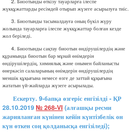
2. Биоотынды өткізу тауарларға ілеспе
жүкқұжаттарды ресімдей отырып жүзеге асырылуға тиіс.
3. Биоотынды тасымалдауға оның бүкіл жүру
жолында тауарларға ілеспе жүкқұжаттар болған кезде
жол беріледі.
4. Биоотынды сақтау биоотын өндірушілердің және
құрамында биоотын бар мұнай өнімдерін
өндірушілердің, химиялық және онымен байланысты
өнеркәсіп салаларының өнімдерін өндірушілердің
меншік құқығына немесе өзге де заттай құқығына
жататын үй-жайларда жүзеге асырылады.
Ескерту. 9-бапқа өзгеріс енгізілді - ҚР
28.10.2019
№ 268-VI
(алғашқы ресми
жарияланған күнінен кейін күнтізбелік он
күн өткен соң қолданысқа енгізіледі);