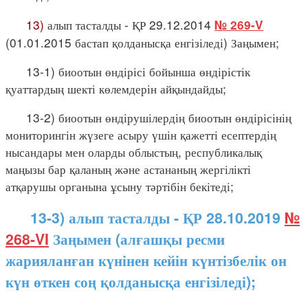
13)
алып тасталды - ҚР 29.12.2014
№ 269-V
(01.01.2015 бастап қолданысқа енгізіледі) Заңымен;
13-1) биоотын өндірісі бойынша өндірістік
қуаттардың шекті көлемдерін айқындайды;
13-2) биоотын өндірушілердің биоотын өндірісінің
мониторингін жүзеге асыру үшін қажетті есептердің
нысандары мен оларды облыстың, республикалық
маңызы бар қаланың және астананың жергілікті
атқарушы органына ұсыну тәртібін бекітеді;
13-3) алып тасталды - ҚР 28.10.2019
№
268-VI
Заңымен (алғашқы ресми
жарияланған күнінен кейін күнтізбелік он
күн өткен соң қолданысқа енгізіледі);