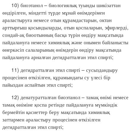
10) биоэтанол – биологиялық туынды шикізаттан
өндірілген, міндетті түрде мұнай өнімдерімен
араластыруға немесе отын құрамдастарын, октан
арттырғыш қосындыларды, отын қоспаларын, эфирлерді,
сондай-ақ биоотынның басқа түрін өндіру мақсатында
пайдалануға немесе химиялық және онымен байланысты
өнеркәсіп салаларының өнімдерін өндіру мақсатында
пайдалануға арналған дегидратталған этил спирті;
11) дегидратталған этил спирті – сусыздандыру
процесінен өткізілген, құрамындағы су үлесі бір
пайыздан аспайтын этил спирті;
12) денатуратталған биоэтанол – тамақ өнімі немесе
тамақ өніміне қоспа ретінде пайдалануға мүмкіндік
бермейтін қасиеттер беру мақсатында химиялық
заттармен араластыру процесінен өткізілген
дегидратталған этил спирті;