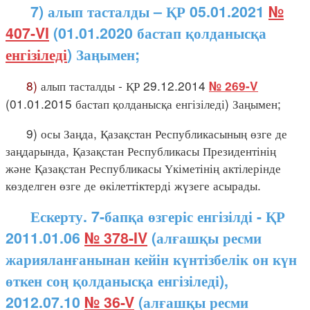
7) алып тасталды – ҚР 05.01.2021
№
407-VI
(01.01.2020 бастап қолданысқа
енгізіледі
) Заңымен;
8)
алып тасталды - ҚР 29.12.2014
№ 269-V
(01.01.2015 бастап қолданысқа енгізіледі) Заңымен;
9) осы Заңда, Қазақстан Республикасының өзге де
заңдарында, Қазақстан Республикасы Президентінің
және Қазақстан Республикасы Үкіметінің актілерінде
көзделген өзге де өкілеттіктерді жүзеге асырады.
Ескерту. 7-бапқа өзгеріс енгізілді - ҚР
2011.01.06
№ 378-IV
(алғашқы ресми
жарияланғанынан кейін күнтізбелік он күн
өткен соң қолданысқа енгізіледі),
2012.07.10
№ 36-V
(алғашқы ресми