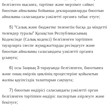
белгілеген нысанға, тәртіпке және мерзімге сәйкес
биоотын айналымы бойынша декларацияларды биоотын
айналымы саласындағы уәкілетті органға табыс етуге;
5) "Салық және бюджетке төленетін басқа да міндетті
төлемдер туралы" Қазақстан Республикасының
Кодексінде (Салық кодексі) белгіленген тәртіппен
тауарларға ілеспе жүкқұжаттарды ресімдеуге және
биоотын айналымы саласындағы уәкілетті органға
ұсынуға;
6) осы Заңның 3-тарауында белгіленген, биоотынға
және оның өмірлік циклінің процестеріне қойылатын
жалпы қауіпсіздік талаптарын сақтауға;
7) биоотын өндірісі саласындағы уәкілетті орган
белгіленген тәртіппен өндіріс паспортын әзірлеуге және
бекітуге;