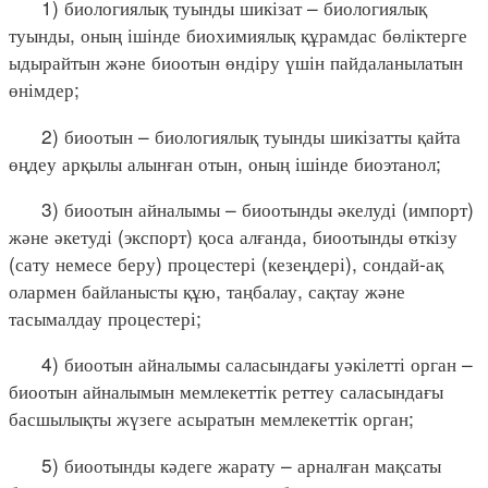
1) биологиялық туынды шикізат – биологиялық
туынды, оның ішінде биохимиялық құрамдас бөліктерге
ыдырайтын және биоотын өндіру үшін пайдаланылатын
өнімдер;
2) биоотын – биологиялық туынды шикізатты қайта
өңдеу арқылы алынған отын, оның ішінде биоэтанол;
3) биоотын айналымы – биоотынды әкелуді (импорт)
және әкетуді (экспорт) қоса алғанда, биоотынды өткізу
(сату немесе беру) процестері (кезеңдері), сондай-ақ
олармен байланысты құю, таңбалау, сақтау және
тасымалдау процестері;
4) биоотын айналымы саласындағы уәкілетті орган –
биоотын айналымын мемлекеттік реттеу саласындағы
басшылықты жүзеге асыратын мемлекеттік орган;
5) биоотынды кәдеге жарату – арналған мақсаты