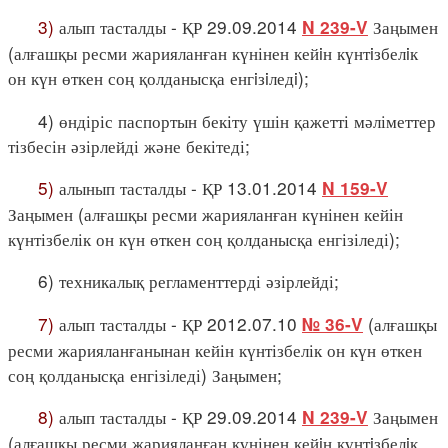
3)
алып тасталды - ҚР 29.09.2014
Заңымен
N 239-V
(алғашқы ресми жарияланған күнінен кейiн күнтiзбелiк
он күн өткен соң қолданысқа енгiзiледi);
4) өндіріс паспортын бекіту үшін қажетті мәліметтер
тізбесін әзірлейді және бекітеді;
5)
алынып тасталды - ҚР 13.01.2014
N 159-V
Заңымен (алғашқы ресми жарияланған күнінен кейін
күнтізбелік он күн өткен соң қолданысқа енгізіледі);
6) техникалық регламенттерді әзірлейді;
7)
алып тасталды - ҚР 2012.07.10
(алғашқы
№ 36-V
ресми жарияланғанынан кейін күнтізбелік он күн өткен
соң қолданысқа енгізіледі) Заңымен;
8)
алып тасталды - ҚР 29.09.2014
Заңымен
N 239-V
(алғашқы ресми жарияланған күнінен кейiн күнтiзбелiк