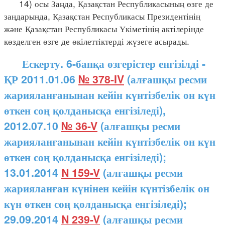
14) осы Заңда, Қазақстан Республикасының өзге де
заңдарында, Қазақстан Республикасы Президентінің
және Қазақстан Республикасы Үкіметінің актілерінде
көзделген өзге де өкілеттіктерді жүзеге асырады.
Ескерту. 6-бапқа өзгерістер енгізілді -
ҚР 2011.01.06
№ 378-IV
(алғашқы ресми
жарияланғанынан кейін күнтізбелік он күн
өткен соң қолданысқа енгізіледі),
2012.07.10
№ 36-V
(алғашқы ресми
жарияланғанынан кейін күнтізбелік он күн
өткен соң қолданысқа енгізіледі);
13.01.2014
N 159-V
(алғашқы ресми
жарияланған күнінен кейін күнтізбелік он
күн өткен соң қолданысқа енгізіледі);
29.09.2014
N 239-V
(алғашқы ресми