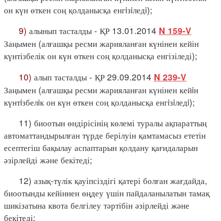
он күн өткен соң қолданысқа енгiзiледi);
9)
алынып тасталды - ҚР 13.01.2014
N 159-V
Заңымен (алғашқы ресми жарияланған күнінен кейін
күнтізбелік он күн өткен соң қолданысқа енгізіледі);
10)
алып тасталды - ҚР 29.09.2014
N 239-V
Заңымен (алғашқы ресми жарияланған күнінен кейiн
күнтiзбелiк он күн өткен соң қолданысқа енгiзiледi);
11) биоотын өндірісінің көлемі туралы ақпараттың
автоматтандырылған түрде берілуін қамтамасыз ететін
есептегіш бақылау аспаптарын қолдану қағидаларын
әзірлейді және бекітеді;
12) азық-түлік қауіпсіздігі қатері болған жағдайда,
биоотынды кейіннен өңдеу үшін пайдаланылатын тамақ
шикізатына квота белгілеу тәртібін әзірлейді және
бекітеді;