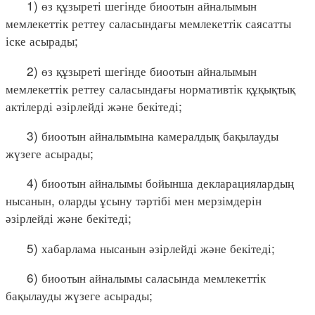
1) өз құзыреті шегінде биоотын айналымын
мемлекеттік реттеу саласындағы мемлекеттік саясатты
іске асырады;
2) өз құзыреті шегінде биоотын айналымын
мемлекеттік реттеу саласындағы нормативтік құқықтық
актілерді әзірлейді және бекітеді;
3) биоотын айналымына камералдық бақылауды
жүзеге асырады;
4) биоотын айналымы бойынша декларациялардың
нысанын, оларды ұсыну тәртібі мен мерзімдерін
әзірлейді және бекітеді;
5) хабарлама нысанын әзірлейді және бекітеді;
6) биоотын айналымы саласында мемлекеттік
бақылауды жүзеге асырады;