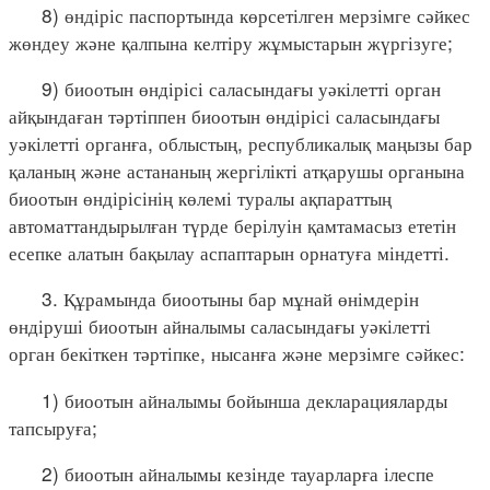
8) өндіріс паспортында көрсетілген мерзімге сәйкес
жөндеу және қалпына келтіру жұмыстарын жүргізуге;
9) биоотын өндірісі саласындағы уәкілетті орган
айқындаған тәртіппен биоотын өндірісі саласындағы
уәкілетті органға, облыстың, республикалық маңызы бар
қаланың және астананың жергілікті атқарушы органына
биоотын өндірісінің көлемі туралы ақпараттың
автоматтандырылған түрде берілуін қамтамасыз ететін
есепке алатын бақылау аспаптарын орнатуға міндетті.
3. Құрамында биоотыны бар мұнай өнімдерін
өндіруші биоотын айналымы саласындағы уәкілетті
орган бекіткен тәртіпке, нысанға және мерзімге сәйкес:
1) биоотын айналымы бойынша декларацияларды
тапсыруға;
2) биоотын айналымы кезінде тауарларға ілеспе