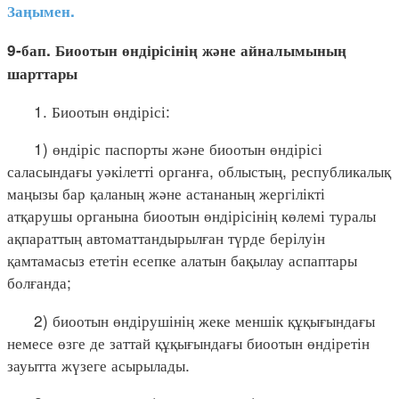
Заңымен.
9-бап. Биоотын өндірісінің және айналымының
шарттары
1. Биоотын өндірісі:
1) өндіріс паспорты және биоотын өндірісі
саласындағы уәкілетті органға, облыстың, республикалық
маңызы бар қаланың және астананың жергілікті
атқарушы органына биоотын өндірісінің көлемі туралы
ақпараттың автоматтандырылған түрде берілуін
қамтамасыз ететін есепке алатын бақылау аспаптары
болғанда;
2) биоотын өндірушінің жеке меншік құқығындағы
немесе өзге де заттай құқығындағы биоотын өндіретін
зауытта жүзеге асырылады.