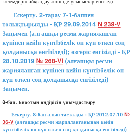
көлемдерін айқындау жөнінде ұсыныстар енгізеді.
Ескерту. 2-тарау 7-1-баппен
толықтырылды - ҚР 29.09.2014
N 239-V
Заңымен (алғашқы ресми жарияланған
күнінен кейiн күнтiзбелiк он күн өткен соң
қолданысқа енгiзiледi); өзгеріс енгізілді - ҚР
28.10.2019
№ 268-VI
(алғашқы ресми
жарияланған күнінен кейін күнтізбелік он
күн өткен соң қолданысқа енгізіледі)
Заңымен.
8-бап. Биоотын өндірісін ұйымдастыру
Ескерту. 8-бап алып тасталды - ҚР 2012.07.10
№
36-V
(алғашқы ресми жарияланғанынан кейін
күнтізбелік он күн өткен соң қолданысқа енгізіледі)