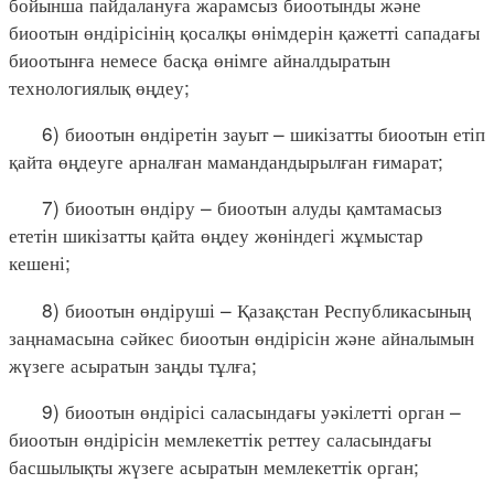
бойынша пайдалануға жарамсыз биоотынды және
биоотын өндірісінің қосалқы өнімдерін қажетті сападағы
биоотынға немесе басқа өнімге айналдыратын
технологиялық өңдеу;
6) биоотын өндіретін зауыт – шикізатты биоотын етіп
қайта өңдеуге арналған мамандандырылған ғимарат;
7) биоотын өндіру – биоотын алуды қамтамасыз
ететін шикізатты қайта өңдеу жөніндегі жұмыстар
кешені;
8) биоотын өндіруші – Қазақстан Республикасының
заңнамасына сәйкес биоотын өндірісін және айналымын
жүзеге асыратын заңды тұлға;
9) биоотын өндірісі саласындағы уәкілетті орган –
биоотын өндірісін мемлекеттік реттеу саласындағы
басшылықты жүзеге асыратын мемлекеттік орган;