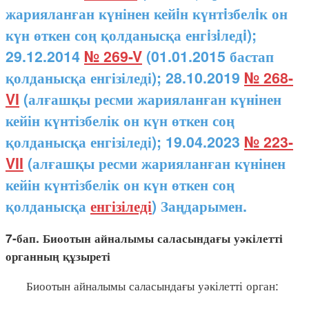
жарияланған күнінен кейiн күнтiзбелiк он
күн өткен соң қолданысқа енгiзiледi);
29.12.2014
№ 269-V
(01.01.2015 бастап
қолданысқа енгізіледі); 28.10.2019
№ 268-
VI
(алғашқы ресми жарияланған күнінен
кейін күнтізбелік он күн өткен соң
қолданысқа енгізіледі); 19.04.2023
№ 223-
VII
(алғашқы ресми жарияланған күнінен
кейін күнтізбелік он күн өткен соң
қолданысқа
енгізіледі
) Заңдарымен.
7-бап. Биоотын айналымы саласындағы уәкілетті
органның құзыреті
Биоотын айналымы саласындағы уәкілетті орган: