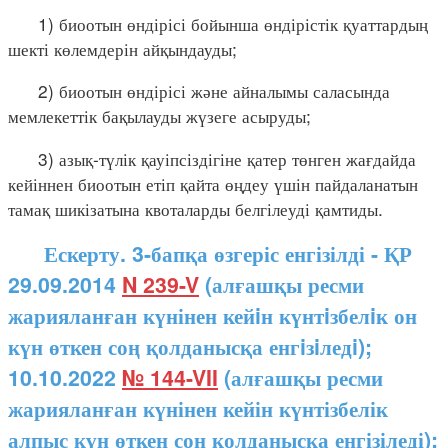
1) биоотын өндірісі бойынша өндірістік қуаттардың
шекті көлемдерін айқындауды;
2) биоотын өндірісі және айналымы саласында
мемлекеттік бақылауды жүзеге асыруды;
3) азық-түлік қауіпсіздігіне қатер төнген жағдайда
кейіннен биоотын етіп қайта өңдеу үшін пайдаланатын
тамақ шикізатына квоталарды белгілеуді қамтиды.
Ескерту. 3-бапқа өзгеріс енгізілді - ҚР
29.09.2014
N 239-V
(алғашқы ресми
жарияланған күнінен кейiн күнтiзбелiк он
күн өткен соң қолданысқа енгiзiледi);
10.10.2022
№ 144-VII
(алғашқы ресми
жарияланған күнінен кейін күнтізбелік
алпыс күн өткен соң қолданысқа енгізіледі);