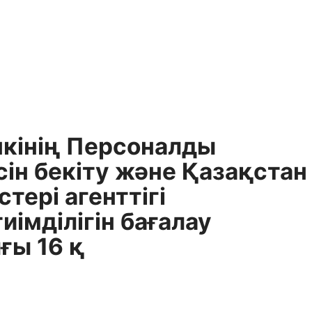
нкінің Персоналды
сін бекіту және Қазақстан
тері агенттігі
імділігін бағалау
ғы 16 қ