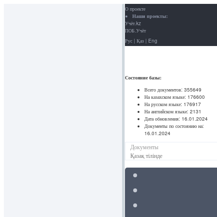
О проекте
Наши проекты:
Учёт.kz
ПОБ.Учёт
Рус
|
Қаз
|
Eng
Состояние базы:
Всего документов:
355649
На казахском языке:
176600
На русском языке:
176917
На английском языке:
2131
Дата обновления:
16.01.2024
Документы по состоянию на:
16.01.2024
Документы
Қазақ тілінде