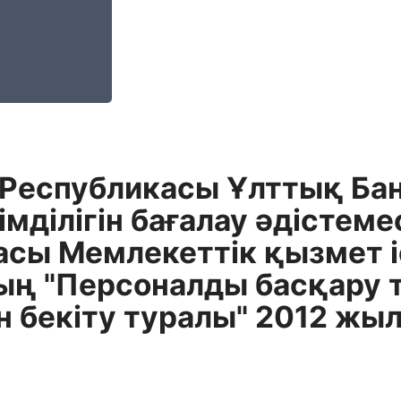
 Республикасы Ұлттық Ба
імділігін бағалау әдістеме
сы Мемлекеттік қызмет іс
ң "Персоналды басқару ти
н бекіту туралы" 2012 жыл