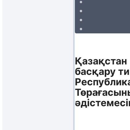
Қазақстан
басқару ти
Республика
Төрағасыны
әдістемесі