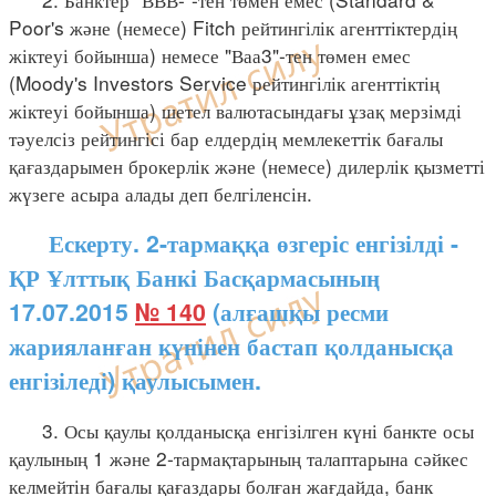
Poor's және (немесе) Fitch рейтингілік агенттіктердің
жіктеуі бойынша) немесе "Ваа3"-тен төмен емес
(Moody's Investors Service рейтингілік агенттіктің
жіктеуі бойынша) шетел валютасындағы ұзақ мерзімді
тәуелсіз рейтингісі бар елдердің мемлекеттік бағалы
қағаздарымен брокерлік және (немесе) дилерлік қызметті
жүзеге асыра алады деп белгіленсін.
Ескерту. 2-тармаққа өзгеріс енгізілді -
ҚР Ұлттық Банкі Басқармасының
17.07.2015
№ 140
(алғашқы ресми
жарияланған күнінен бастап қолданысқа
енгізіледі) қаулысымен.
3. Осы қаулы қолданысқа енгізілген күні банкте осы
қаулының 1 және 2-тармақтарының талаптарына сәйкес
келмейтін бағалы қағаздары болған жағдайда, банк