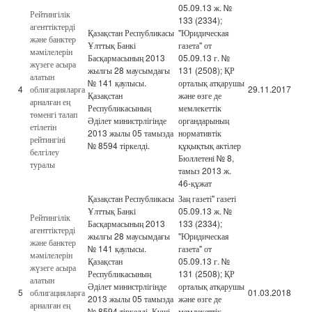
05.09.13 ж. №
Рейтингілік
133 (2334);
агенттіктерді
Қазақстан Республикасы
"Юридическая
және банктер
Ұлттық Банкі
газета" от
мәмілелерін
Басқармасының 2013
05.09.13 г. №
жүзеге асыра
жылғы 28 маусымдағы
131 (2508); ҚР
алатын
№ 141 қаулысы.
орталық атқарушы
4
облигацияларға
29.11.2017
Қазақстан
және өзге де
арналған ең
Республикасының
мемлекеттік
төменгі талап
Әділет министрлігінде
органдарының
етілетін
2013 жылы 05 тамызда
нормативтік
рейтингіні
№ 8594 тіркелді.
құқықтық актілер
белгілеу
Бюллетені № 8,
туралы
тамыз 2013 ж.
46-құжат
Қазақстан Республикасы
Заң газеті" газеті
Ұлттық Банкі
05.09.13 ж. №
Рейтингілік
Басқармасының 2013
133 (2334);
агенттіктерді
жылғы 28 маусымдағы
"Юридическая
және банктер
№ 141 қаулысы.
газета" от
мәмілелерін
Қазақстан
05.09.13 г. №
жүзеге асыра
Республикасының
131 (2508); ҚР
алатын
Әділет министрлігінде
орталық атқарушы
5
облигацияларға
01.03.2018
2013 жылы 05 тамызда
және өзге де
арналған ең
№ 8594 тіркелді. Күші
мемлекеттік