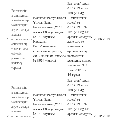
Заң газеті" газеті
05.09.13 ж. №
Рейтингілік
133 (2334);
агенттіктерді
Қазақстан Республикасы
"Юридическая
және банктер
Ұлттық Банкі
газета" от
мәмілелерін
Басқармасының 2013
05.09.13 г. №
жүзеге асыра
жылғы 28 маусымдағы
131 (2508); ҚР
алатын
№ 141 қаулысы.
орталық атқарушы
1
облигацияларға
28.06.2013
Қазақстан
және өзге де
арналған ең
Республикасының
мемлекеттік
төменгі талап
Әділет министрлігінде
органдарының
етілетін
2013 жылы 05 тамызда
нормативтік
рейтингіні
№ 8594 тіркелді
құқықтық актілер
белгілеу
Бюллетені № 8,
туралы
тамыз 2013 ж.
46-құжат
Заң газеті" газеті
05.09.13 ж. №
Рейтингілік
133 (2334);
агенттіктерді
Қазақстан Республикасы
"Юридическая
және банктер
Ұлттық Банкі
газета" от
мәмілелерін
Басқармасының 2013
05.09.13 г. №
жүзеге асыра
жылғы 28 маусымдағы
131 (2508); ҚР
алатын
№ 141 қаулысы.
орталық атқарушы
2
облигацияларға
25.12.2013