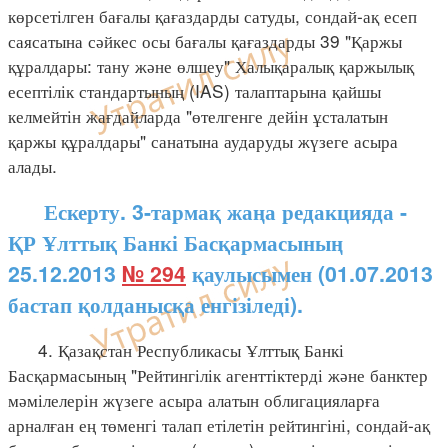
көрсетілген бағалы қағаздарды сатуды, сондай-ақ есеп
саясатына сәйкес осы бағалы қағаздарды 39 "Қаржы
құралдары: тану және өлшеу" Халықаралық қаржылық
есептілік стандартының (IAS) талаптарына қайшы
келмейтін жағдайларда "өтелгенге дейін ұсталатын
қаржы құралдары" санатына аударуды жүзеге асыра
алады.
Ескерту. 3-тармақ жаңа редакцияда -
ҚР Ұлттық Банкі Басқармасының
25.12.2013
№ 294
қаулысымен (01.07.2013
бастап қолданысқа енгізіледі).
4. Қазақстан Республикасы Ұлттық Банкі
Басқармасының "Рейтингілік агенттіктерді және банктер
мәмілелерін жүзеге асыра алатын облигацияларға
арналған ең төменгі талап етілетін рейтингіні, сондай-ақ