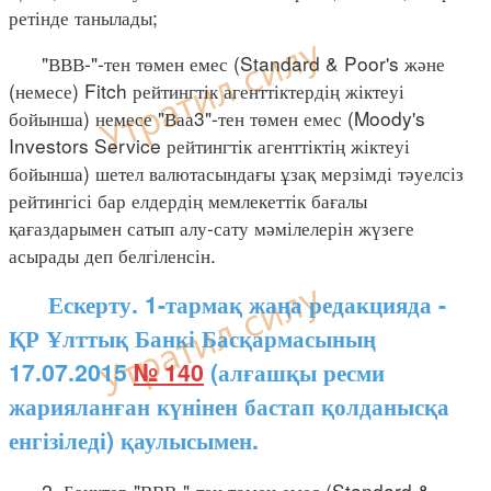
ретінде танылады;
"ВВВ-"-тен төмен емес (Standard & Poor's және
(немесе) Fitch рейтингтік агенттіктердің жіктеуі
бойынша) немесе "Ваа3"-тен төмен емес (Moody's
Investors Service рейтингтік агенттіктің жіктеуі
бойынша) шетел валютасындағы ұзақ мерзімді тәуелсіз
рейтингісі бар елдердің мемлекеттік бағалы
қағаздарымен сатып алу-сату мәмілелерін жүзеге
асырады деп белгіленсін.
Ескерту. 1-тармақ жаңа редакцияда -
ҚР Ұлттық Банкі Басқармасының
17.07.2015
№ 140
(алғашқы ресми
жарияланған күнінен бастап қолданысқа
енгізіледі) қаулысымен.
2. Банктер "ВВВ-"-тен төмен емес (Standard &