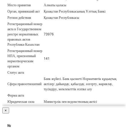
Место принятия
Алматы қаласы
Орган, принявший акт
Қазақстан Республикасының Ұлттық Банкі
Регион действия
Қазақстан Республикасы
Регистрационный номер
акта в Государственном
реестре нормативных
73976
правовых актов
Республики Казахстан
Регистрационный номер
НПА, присвоенный
141
нормотворческим
органом
Статус акта
Банк жүйесі. Банк қызметі Нормативтік құқықтық
Сфера правоотношений
актілер: дайындау, қабылдау, өзгерту, жариялау,
түсіндіру, мемлекеттік есепке алу
Форма акта
Юридическая сила
Министрлік пен ведомствоның актісі
×
№