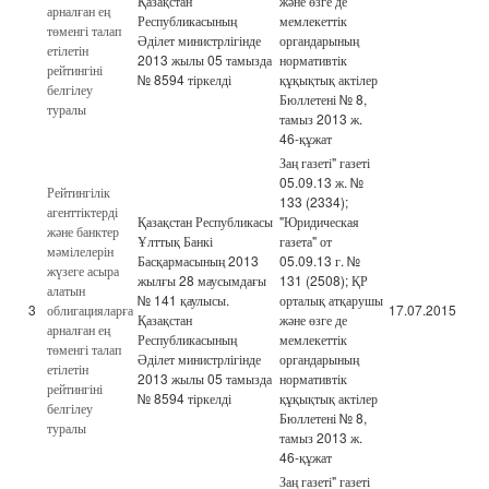
Қазақстан
және өзге де
арналған ең
Республикасының
мемлекеттік
төменгі талап
Әділет министрлігінде
органдарының
етілетін
2013 жылы 05 тамызда
нормативтік
рейтингіні
№ 8594 тіркелді
құқықтық актілер
белгілеу
Бюллетені № 8,
туралы
тамыз 2013 ж.
46-құжат
Заң газеті" газеті
05.09.13 ж. №
Рейтингілік
133 (2334);
агенттіктерді
Қазақстан Республикасы
"Юридическая
және банктер
Ұлттық Банкі
газета" от
мәмілелерін
Басқармасының 2013
05.09.13 г. №
жүзеге асыра
жылғы 28 маусымдағы
131 (2508); ҚР
алатын
№ 141 қаулысы.
орталық атқарушы
3
облигацияларға
17.07.2015
Қазақстан
және өзге де
арналған ең
Республикасының
мемлекеттік
төменгі талап
Әділет министрлігінде
органдарының
етілетін
2013 жылы 05 тамызда
нормативтік
рейтингіні
№ 8594 тіркелді
құқықтық актілер
белгілеу
Бюллетені № 8,
туралы
тамыз 2013 ж.
46-құжат
Заң газеті" газеті