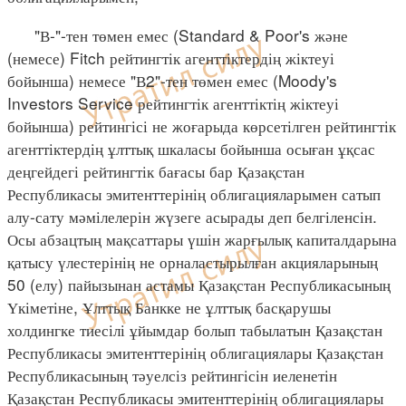
"В-"-тен төмен емес (Standard & Poor's және
(немесе) Fitch рейтингтік агенттіктердің жіктеуі
бойынша) немесе "В2"-тен төмен емес (Moody's
Investors Service рейтингтік агенттіктің жіктеуі
бойынша) рейтингісі не жоғарыда көрсетілген рейтингтік
агенттіктердің ұлттық шкаласы бойынша осыған ұқсас
деңгейдегі рейтингтік бағасы бар Қазақстан
Республикасы эмитенттерінің облигацияларымен сатып
алу-сату мәмілелерін жүзеге асырады деп белгіленсін.
Осы абзацтың мақсаттары үшін жарғылық капиталдарына
қатысу үлестерінің не орналастырылған акцияларының
50 (елу) пайызынан астамы Қазақстан Республикасының
Үкіметіне, Ұлттық Банкке не ұлттық басқарушы
холдингке тиесілі ұйымдар болып табылатын Қазақстан
Республикасы эмитенттерінің облигациялары Қазақстан
Республикасының тәуелсіз рейтингісін иеленетін
Қазақстан Республикасы эмитенттерінің облигациялары