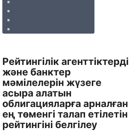
Рейтингілік агенттіктерді
және банктер
мәмілелерін жүзеге
асыра алатын
облигацияларға арналған
ең төменгі талап етілетін
рейтингіні белгілеу