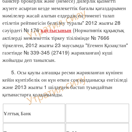
банктер брокерлік және (немесе) дилерлік қызметті
жүзеге асырған кезде мемлекеттік бағалы қағаздарымен
мәмілелер жасай алатын елдердің ең төменгі талап
етілетін рейтингісін белгілеу туралы" 2012 жылғы 28
сәуірдегі № 176
(Нормативтік құқықтық
қаулысының
актілерді мемлекеттік тіркеу тізілімінде № 7666
тіркелген, 2012 жылғы 23 маусымда "Егемен Қазақстан"
газетінде № 339-345 (27419) жарияланған) күші
жойылды деп танылсын.
5. Осы қаулы алғашқы ресми жарияланған күнінен
кейін күнтізбелік он күн өткен соң қолданысқа енгізіледі
және 2013 жылғы 1 шілдеден бастап туындайтын
қатынастарға қолданылады.
Ұлттық Банк