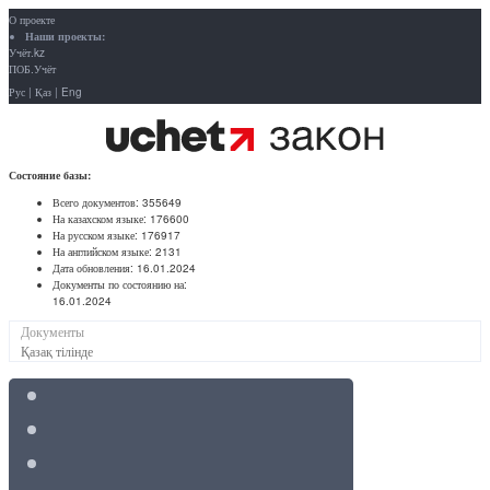
О проекте
Наши проекты:
Учёт.kz
ПОБ.Учёт
Рус
|
Қаз
|
Eng
Состояние базы:
Всего документов:
355649
На казахском языке:
176600
На русском языке:
176917
На английском языке:
2131
Дата обновления:
16.01.2024
Документы по состоянию на:
16.01.2024
Документы
Қазақ тілінде