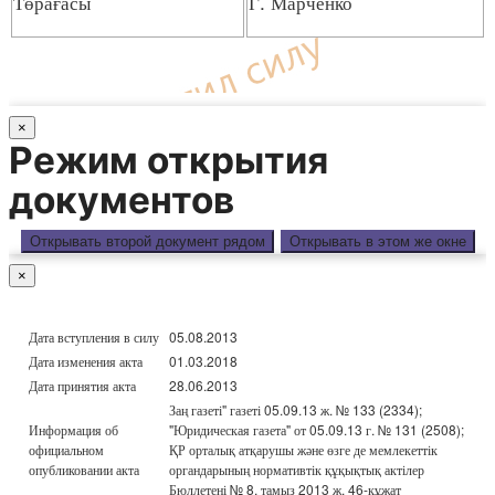
Төрағасы
Г. Марченко
×
Режим открытия
документов
Открывать второй документ рядом
Открывать в этом же окне
×
Дата вступления в силу
05.08.2013
Дата изменения акта
01.03.2018
Дата принятия акта
28.06.2013
Заң газеті" газеті 05.09.13 ж. № 133 (2334);
Информация об
"Юридическая газета" от 05.09.13 г. № 131 (2508);
официальном
ҚР орталық атқарушы және өзге де мемлекеттік
опубликовании акта
органдарының нормативтік құқықтық актілер
Бюллетені № 8, тамыз 2013 ж. 46-құжат