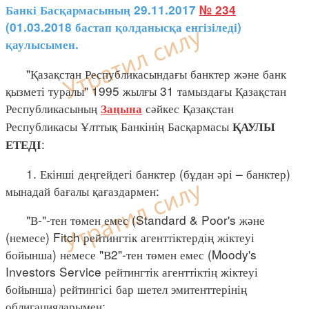
Банкі Басқармасының 29.11.2017
№ 234
(01.03.2018 бастап қолданысқа енгізіледі)
қаулысымен.
"Қазақстан Республикасындағы банктер және банк
қызметі туралы" 1995 жылғы 31 тамыздағы Қазақстан
Республикасының
сәйкес Қазақстан
Заңына
Республикасы Ұлттық Банкінің Басқармасы
ҚАУЛЫ
:
ЕТЕДІ
1. Екінші деңгейдегі банктер (бұдан әрі – банктер)
мынадай бағалы қағаздармен:
"В-"-тен төмен емес (Standard & Poor's және
(немесе) Fitch рейтингтік агенттіктердің жіктеуі
бойынша) немесе "В2"-тен төмен емес (Moody's
Investors Service рейтингтік агенттіктің жіктеуі
бойынша) рейтингісі бар шетел эмитенттерінің
облигацияларымен;