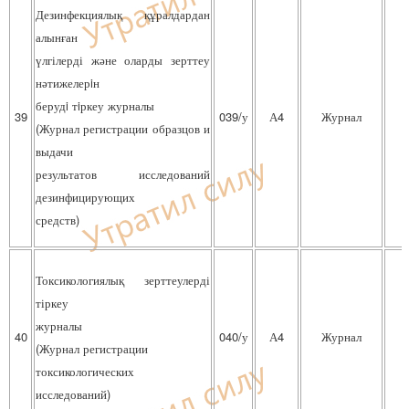
Дезинфекциялық құралдардан
алынған
үлгілерді және оларды зерттеу
нәтижелерiн
берудi тiркеу журналы
39
039/у
А4
Журнал
(Журнал регистрации образцов и
выдачи
результатов исследований
дезинфицирующих
средств)
Токсикологиялық зерттеулерді
тіркеу
журналы
40
040/у
А4
Журнал
(Журнал регистрации
токсикологических
исследований)