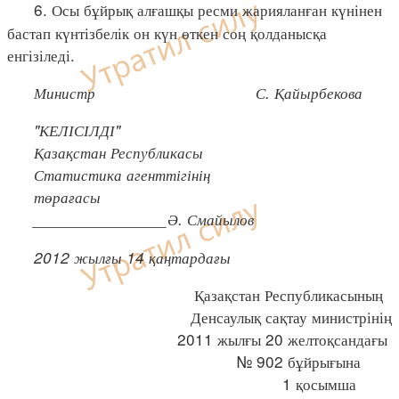
6. Осы бұйрық алғашқы ресми жарияланған күнінен
бастап күнтізбелік он күн өткен соң қолданысқа
енгізіледі.
Министр С. Қайырбекова
"КЕЛІСІЛДІ"
Қазақстан Республикасы
Статистика агенттігінің
төрағасы
_______________Ә. Смайылов
2012 жылғы 14 қаңтардағы
Қазақстан Республикасының
Денсаулық сақтау министрінің
2011 жылғы 20 желтоқсандағы
№ 902 бұйрығына
1 қосымша