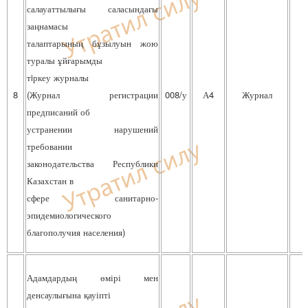
салауаттылығы саласындағы
заңнамасы
талаптарының бұзылуын жою
туралы ұйғарымды
тiркеу журналы
8
(Журнал регистрации
008/у
А4
Журнал
предписаний об
устранении нарушений
требовании
законодательства Республики
Казахстан в
сфере санитарно-
эпидемиологического
благополучия населения)
Адамдардың өмірі мен
денсаулығына қауіпті