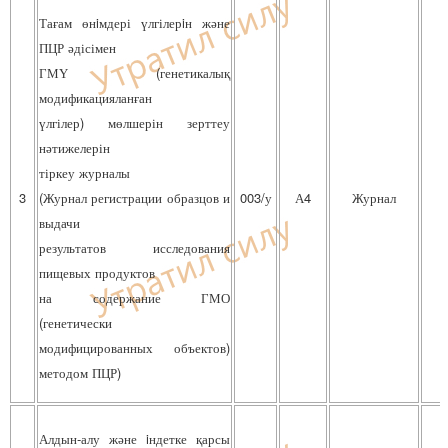
Тағам өнiмдері үлгілерiн және
ПЦР әдісімен
ГМҮ (генетикалық
модификацияланған
үлгілер) мөлшерін зерттеу
нәтижелерін
тіркеу журналы
3
(Журнал регистрации образцов и
003/у
А4
Журнал
выдачи
результатов исследования
пищевых продуктов
на содержание ГМО
(генетически
модифицированных объектов)
методом ПЦР)
Алдын-алу және iндетке қарсы