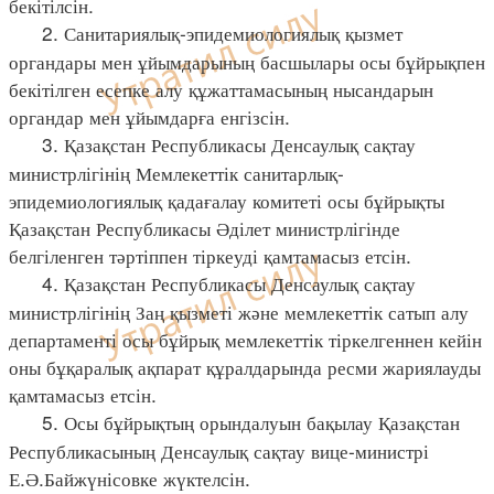
бекітілсін.
2. Санитариялық-эпидемиологиялық қызмет
органдары мен ұйымдарының басшылары осы бұйрықпен
бекітілген есепке алу құжаттамасының нысандарын
органдар мен ұйымдарға енгізсін.
3. Қазақстан Республикасы Денсаулық сақтау
министрлігінің Мемлекеттік санитарлық-
эпидемиологиялық қадағалау комитеті осы бұйрықты
Қазақстан Республикасы Әділет министрлігінде
белгіленген тәртіппен тіркеуді қамтамасыз етсін.
4. Қазақстан Республикасы Денсаулық сақтау
министрлігінің Заң қызметі және мемлекеттік сатып алу
департаменті осы бұйрық мемлекеттік тіркелгеннен кейін
оны бұқаралық ақпарат құралдарында ресми жариялауды
қамтамасыз етсін.
5. Осы бұйрықтың орындалуын бақылау Қазақстан
Республикасының Денсаулық сақтау вице-министрі
Е.Ә.Байжүнісовке жүктелсін.