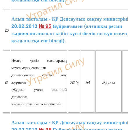
Алып тасталды - ҚР Денсаулық сақтау министріні
20.02.2013
№ 95
Бұйрығымен (алғашқы ресми
20
жарияланғанынан кейін күнтізбелік он күн өткен 
қолданысқа енгізіледі).
Имаго үнсіз масалардың
маусымдық санының
динамикасын есепке алу
21
журналы
021/у
А4
Журнал
(Журнал учета сезонной
динамики
численности имаго москитов)
Алып тасталды - ҚР Денсаулық сақтау министріні
20.02.2013
№ 95
Бұйрығымен (алғашқы ресми