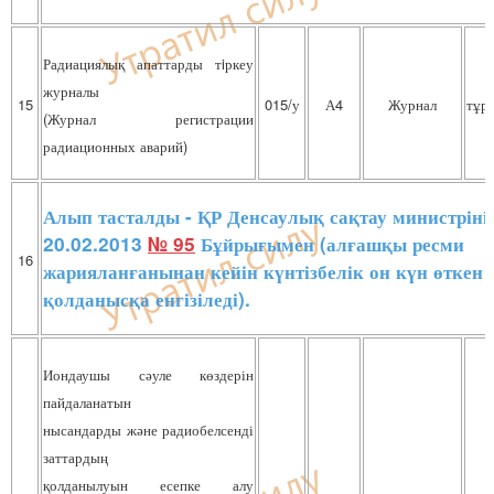
Радиациялық апаттарды тiркеу
журналы
15
015/у
А4
Журнал
тұр
(Журнал регистрации
радиационных аварий)
Алып тасталды - ҚР Денсаулық сақтау министріні
20.02.2013
№ 95
Бұйрығымен (алғашқы ресми
16
жарияланғанынан кейін күнтізбелік он күн өткен 
қолданысқа енгізіледі).
Иондаушы сәуле көздерін
пайдаланатын
нысандарды және радиобелсенді
заттардың
қолданылуын есепке алу