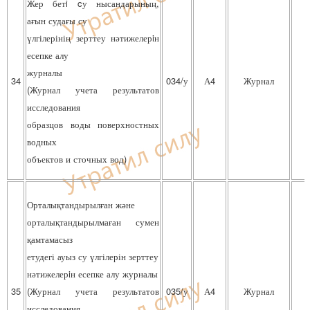
Жер бетi cу нысандарының,
ағын судағы су
үлгілерінің зерттеу нәтижелерiн
есепке алу
журналы
34
034/у
А4
Журнал
(Журнал учета результатов
исследования
образцов воды поверхностных
водных
объектов и сточных вод)
Орталықтандырылған және
орталықтандырылмаған сумен
қамтамасыз
етудегі ауыз су үлгілерін зерттеу
нәтижелерiн есепке алу журналы
35
(Журнал учета результатов
035/у
А4
Журнал
исследования