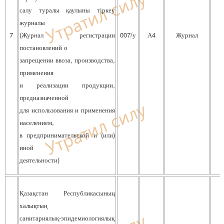
салу туралы қаулыны тіркеу
журналы
7
(Журнал регистрации
007/у
А4
Журнал
постановлений о
запрещении ввоза, производства,
применения
и реализации продукции,
предназначенной
для использования и применения
населением,
в предпринимательской и (или)
иной
деятельности)
Қазақстан Республикасының
халықтың
санитариялық-эпидемиологиялық