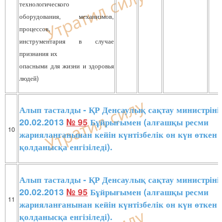
технологического
оборудования, механизмов,
процессов,
инструментария в случае
признания их
опасными для жизни и здоровья
людей)
Алып тасталды - ҚР Денсаулық сақтау министріні
20.02.2013
№ 95
Бұйрығымен (алғашқы ресми
10
жарияланғанынан кейін күнтізбелік он күн өткен 
қолданысқа енгізіледі).
Алып тасталды - ҚР Денсаулық сақтау министріні
20.02.2013
№ 95
Бұйрығымен (алғашқы ресми
11
жарияланғанынан кейін күнтізбелік он күн өткен 
қолданысқа енгізіледі).