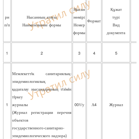
Нысан
Құжат
рн
Нысанның атауы
нөмірі
түрі
Формат
п/п
Наименование формы
Номер
Вид
формы
документа
1
2
3
4
5
Мемлекеттiк санитариялық-
эпидемиологиялық
қадағалау нысандарының тiзiмiн
тiркеу
1
журналы
001/у
А4
Журнал
(Журнал регистрации перечня
объектов
государственного-санитарно-
эпидемиологического надзора)