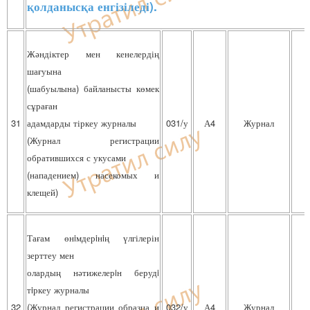
қолданысқа енгізіледі).
Жәндіктер мен кенелердің
шағуына
(шабуылына) байланысты көмек
сұраған
31
адамдарды тіркеу журналы
031/у
А4
Журнал
(Журнал регистрации
обратившихся с укусами
(нападением) насекомых и
клещей)
Тағам өнiмдерiнiң үлгілерін
зерттеу мен
олардың нәтижелерiн берудi
тiркеу журналы
32
(Журнал регистрации образца и
032/у
А4
Журнал