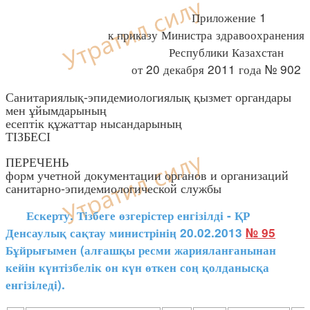
Приложение 1
к приказу Министра здравоохранения
Республики Казахстан
от 20 декабря 2011 года № 902
Санитариялық-эпидемиологиялық қызмет органдары
мен ұйымдарының
есептік құжаттар нысандарының
ТІЗБЕСІ
ПЕРЕЧЕНЬ
форм учетной документации органов и организаций
санитарно-эпидемиологической службы
Ескерту. Тізбеге өзгерістер енгізілді - ҚР
Денсаулық сақтау министрінің 20.02.2013
№ 95
Бұйрығымен (алғашқы ресми жарияланғанынан
кейін күнтізбелік он күн өткен соң қолданысқа
енгізіледі).