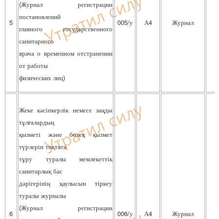
(Журнал
регистрации
постановлений
5
005/у
А4
Журнал
главного государственного
санитарного
врача о временном отстранении
от работы
физических лиц)
Жеке кәсіпкерлік немесе заңды
тұлғалардың
қызметі және бөлек қызмет
түрлерін тоқтата
тұру туралы мемлекеттік
санитарлық бас
дәрігерінің қаулысын тіркеу
туралы журналы
(Журнал регистрации
6
006/у
А4
Журнал