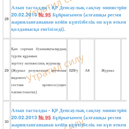
Алып тасталды - ҚР Денсаулық сақтау министріні
20.02.2013
№ 95
Бұйрығымен (алғашқы ресми
28
жарияланғанынан кейін күнтізбелік он күн өткен 
қолданысқа енгізіледі).
Қан сорғыш буынаяқтылардың
түрлік құрамын
зерттеу нәтижесінің журналы
29
(Журнал результатов изучения
029/у
А4
Журнал
видового
состава кровососущих
членистоногих)
Алып тасталды - ҚР Денсаулық сақтау министріні
20.02.2013
№ 95
Бұйрығымен (алғашқы ресми
30
жарияланғанынан кейін күнтізбелік он күн өткен 