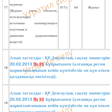
журналы
17
017/у
А4
Журнал
(Журнал учета объектов,
использующих
источники ионизирующего
излучения и
движения радиоактивных
веществ)
Алып тасталды - ҚР Денсаулық сақтау министріні
20.02.2013
№ 95
Бұйрығымен (алғашқы ресми
18
жарияланғанынан кейін күнтізбелік он күн өткен 
қолданысқа енгізіледі).
Алып тасталды - ҚР Денсаулық сақтау министріні
20.02.2013
№ 95
Бұйрығымен (алғашқы ресми
19
жарияланғанынан кейін күнтізбелік он күн өткен 
қолданысқа енгізіледі).