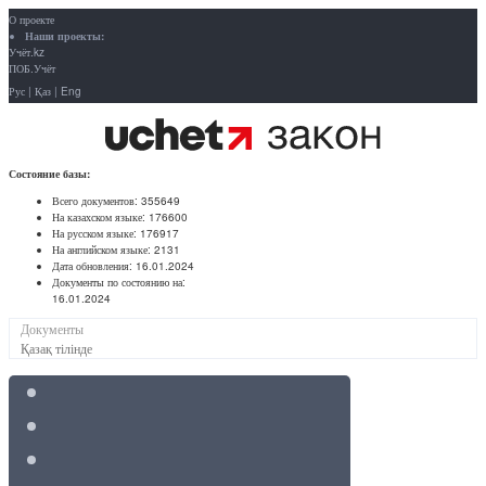
О проекте
Наши проекты:
Учёт.kz
ПОБ.Учёт
Рус
|
Қаз
|
Eng
Состояние базы:
Всего документов:
355649
На казахском языке:
176600
На русском языке:
176917
На английском языке:
2131
Дата обновления:
16.01.2024
Документы по состоянию на:
16.01.2024
Документы
Қазақ тілінде