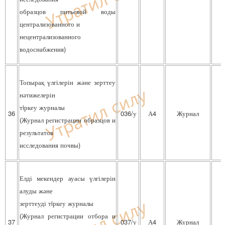
образцов питьевой воды
централизованного и
нецентрализованного
водоснабжения)
Топырақ үлгілерін және зерттеу
нәтижелерін
тiркеу журналы
36
036/у
А4
Журнал
(Журнал регистрации образцов и
результатов
исследования почвы)
Елді мекендер ауасы үлгілерін
алуды және
зерттеуді тiркеу журналы
(Журнал регистрации отбора и
37
037/у
А4
Журнал