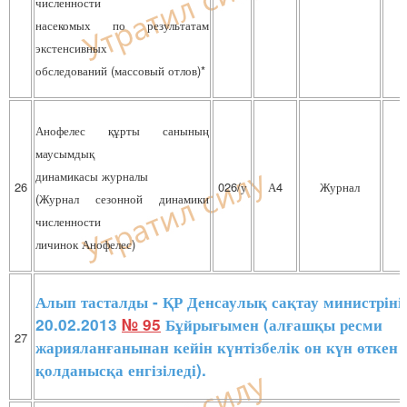
численности
насекомых по результатам
экстенсивных
обследований (массовый отлов)*
Анофелес құрты санының
маусымдық
динамикасы журналы
26
026/у
А4
Журнал
(Журнал сезонной динамики
численности
личинок Анофелес)
Алып тасталды - ҚР Денсаулық сақтау министріні
20.02.2013
№ 95
Бұйрығымен (алғашқы ресми
27
жарияланғанынан кейін күнтізбелік он күн өткен 
қолданысқа енгізіледі).