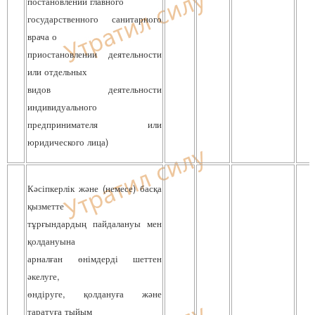
постановлений главного
государственного санитарного
врача о
приостановлении деятельности
или отдельных
видов деятельности
индивидуального
предпринимателя или
юридического лица)
Кәсіпкерлік және (немесе) басқа
қызметте
тұрғындардың пайдалануы мен
қолдануына
арналған өнімдерді шеттен
әкелуге,
өндіруге, қолдануға және
таратуға тыйым