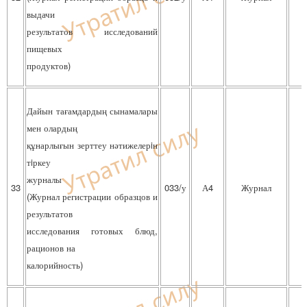
выдачи
результатов исследований
пищевых
продуктов)
Дайын тағамдардың сынамалары
мен олардың
құнарлығын зерттеу нәтижелерiн
тiркеу
журналы
33
033/у
А4
Журнал
(Журнал регистрации образцов и
результатов
исследования готовых блюд,
рационов на
калорийность)