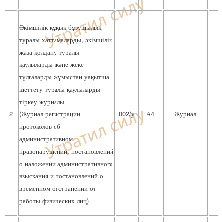
Әкімшілік құқық бұзушылық
туралы хаттамаларды, әкімшілік
жаза қолдану туралы
қаулыларды және жеке
тұлғаларды жұмыстан уақытша
шеттету туралы қаулыларды
тіркеу журналы
2
(Журнал регистрации
002/у
А4
Журнал
протоколов об
административном
правонарушении, постановлений
о наложении административного
взыскания и постановлений о
временном отстранении от
работы физических лиц)