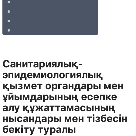
Санитариялық-
эпидемиологиялық
қызмет органдары мен
ұйымдарының есепке
алу құжаттамасының
нысандары мен тізбесін
бекіту туралы