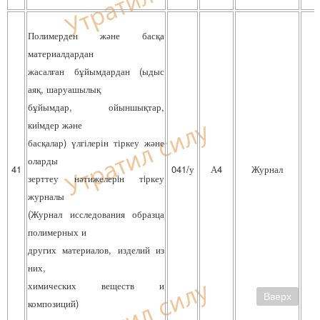
Полимерден және басқа
материалдардан
жасалған бұйымдардан (ыдыс
аяқ, шаруашылық
бұйымдар, ойыншықтар,
киiмдер және
басқалар) үлгілерін тіркеу және
оларды
41
041/у
А4
Журнал
зерттеу нәтижелерiн тiркеу
журналы
(Журнал исследования образца
полимерных и
других материалов, изделий из
них,
химических веществ и
Вверх
композиций)