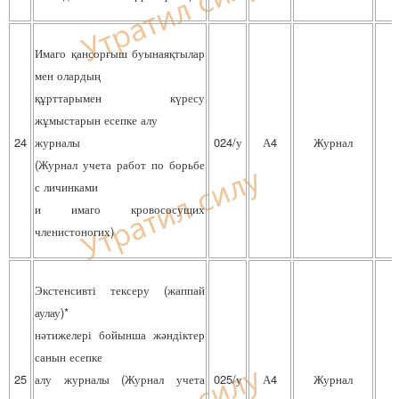
Имаго қансорғыш буынаяқтылар
мен олардың
құрттарымен күресу
жұмыстарын есепке алу
24
журналы
024/у
А4
Журнал
(Журнал учета работ по борьбе
с личинками
и имаго кровососущих
членистоногих)
Экстенсивті тексеру (жаппай
аулау)*
нәтижелері бойынша жәндіктер
санын есепке
25
алу журналы (Журнал учета
025/у
А4
Журнал