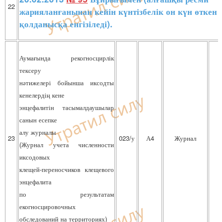
22
жарияланғанынан кейін күнтізбелік он күн өткен 
қолданысқа енгізіледі).
Аумағында рекогносцирлік
тексеру
нәтижелері бойынша иксодты
кенелердің кене
энцефалитін тасымалдаушылар
санын есепке
алу журналы
23
023/у
А4
Журнал
(Журнал учета численности
иксодовых
клещей-переносчиков клещевого
энцефалита
по результатам
екогносцировочных
обследований на территориях)