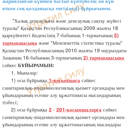
жарияланған күнінен бастап күнтізбелік он күн
өткен соң қолданысқа енгізіледі) бұйрығымен.
"Халық денсаулығы және денсаулық сақтау жүйесі
туралы" Қазақстан Республикасының 2009 жылғы 18
қыркүйектегі Кодексінің 7-бабының 1-тармағының
5)
және "Мемлекеттік статистика туралы"
тармақшасына
Қазақстан Республикасының 2010 жылғы 19 наурыздағы
Заңының 16-бабының 3-тармағының
2) тармақшасына
сәйкес
БҰЙЫРАМЫН:
1. Мыналар:
1) осы бұйрыққа
сәйкес
1-қосымшаға
санитариялық-эпидемиологиялық қызмет органдары мен
ұйымдарының есепке алу құжаттамасы нысандарының
тізбесі;
2) осы бұйрыққа
-
сәйкес
2
201-қосымшаларға
санитариялық-эпидемиологиялық қызмет органдары мен
ұйымдарының есепке алу құжаттамасының нысандары