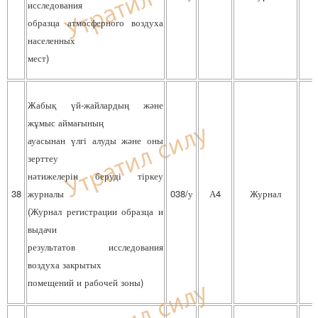
исследования
образца атмосферного воздуха
населенных
мест)
Жабық үй-жайлардың және
жұмыс аймағының
ауасынан үлгі алуды және оны
зерттеу
нәтижелерін беруді тіркеу
38
журналы
038/у
А4
Журнал
(Журнал регистрации образца и
выдачи
результатов исследования
воздуха закрытых
помещений и рабочей зоны)