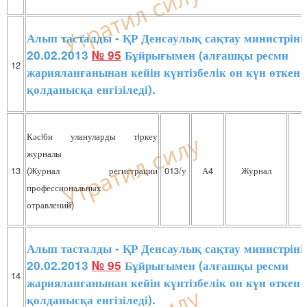
Алып тасталды - ҚР Денсаулық сақтау министріні
20.02.2013
№ 95
Бұйрығымен (алғашқы ресми
12
жарияланғанынан кейін күнтізбелік он күн өткен 
қолданысқа енгізіледі).
Кәсiби улануларды тiркеу
журналы
13
(Журнал регистрации
013/у
А4
Журнал
профессиональных
отравлений)
Алып тасталды - ҚР Денсаулық сақтау министріні
20.02.2013
№ 95
Бұйрығымен (алғашқы ресми
14
жарияланғанынан кейін күнтізбелік он күн өткен 
қолданысқа енгізіледі).