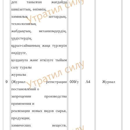
деп танылған жағдайда
шикізаттың, өнімнің,
химиялық заттардың,
технологиялық
жабдықтың, механизмдердің,
үрдістердің,
құрал-сайманның жаңа түрлерін
өндіруге,
қолдануға және өткізуге тыйым
салу туралы
журналы
9
(Журнал регистрации
009/у
А4
Журнал
постановлений о
запрещении производства
применения и
реализации новых видов сырья,
продукции,
химических веществ,