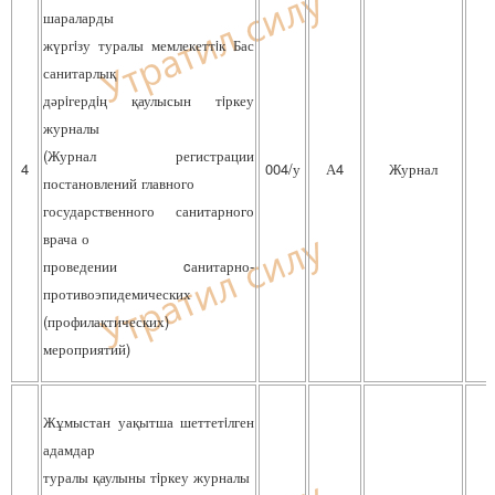
шараларды
жүргiзу туралы мемлекеттiк Бас
санитарлық
дәрiгердiң қаулысын тiркеу
журналы
(Журнал регистрации
4
004/у
А4
Журнал
постановлений главного
государственного санитарного
врача о
проведении cанитарно-
противоэпидемических
(профилактических)
мероприятий)
Жұмыстан уақытша шеттетiлген
адамдар
туралы қаулыны тiркеу журналы