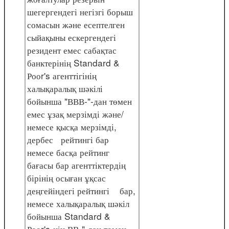
шегергендегі негізгі борыш
сомасын және есептелген
сыйақыны ескергендегі
резидент емес сабақтас
банктерінің Standard &
Рооr's агенттігінің
халықаралық шәкілі
бойынша "ВВВ-"-дан төмен
емес ұзақ мерзімді және/
немесе қысқа мерзімді,
дербес рейтингі бар
немесе басқа рейтинг
бағасы бар агенттіктердің
бірінің осыған ұқсас
деңгейіндегі рейтингі бар,
немесе халықаралық шәкіл
бойынша Standard &
Рооr's-нің ВВ-"-дан төмен