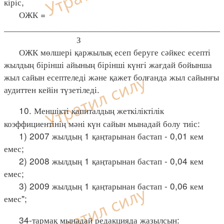
кіріс,
ОЖК =
____________________________________________
З
ОЖК мөлшері қаржылық есеп беруге сәйкес есепті
жылдың бірінші айының бірінші күнгі жағдай бойынша
жыл сайын есептеледі және қажет болғанда жыл сайынғы
аудиттен кейін түзетіледі.
10. Меншікті капиталдың жеткіліктілік
коэффициентінің мәні күн сайын мынадай болу тиіс:
1) 2007 жылдың 1 қаңтарынан бастап - 0,01 кем
емес;
2) 2008 жылдың 1 қаңтарынан бастап - 0,04 кем
емес;
3) 2009 жылдың 1 қаңтарынан бастап - 0,06 кем
емес";
34-тармақ мынадай редакцияда жазылсын: