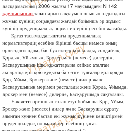
Басқармасының 2006 жылғы 17 маусымдағы N 142
талаптарын сақтаумен осының алдындағы
қаулысының
жұмыс күнінің соңындағы жағдай бойынша әр жұмыс
күнінің пруденциалдық нормативтерінің есебін жасайды.
Қағаз тасымалдағыштағы пруденциалдық
нормативтердің есебіне бірінші басшы немесе оның
орнындағы адам, бас бухгалтер қол қояды, сондай-ақ
Қордың, Ұйымның, Брокер мен (немесе) дилердің,
Басқарушының ішкі құжаттарына сәйкес аталған
ақпаратқа қол қою құқығы бар өзге тұлғалар қол қояды
Қор, Ұйым, Брокер және (немесе) дилер және
Басқарушының мөрімен расталады және Қорда, Ұйымда,
Брокер мен (немесе) дилерде, Басқарушыда сақталады.
Уәкілетті органның талап етуі бойынша Қор, Ұйым,
Брокер және (немесе) дилер және Басқарушы сұрату
алынған күннен бастап екі жұмыс күнінен кешіктірмей
пруденциалдық нормативтер есебінің қағаз
тасымалдағыштағы нұсқасын береді.";