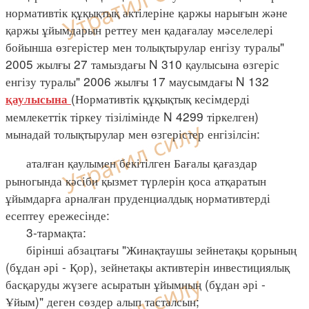
нормативтік құқықтық актілеріне қаржы нарығын және
қаржы ұйымдарын реттеу мен қадағалау мәселелері
бойынша өзгерістер мен толықтырулар енгізу туралы"
2005 жылғы 27 тамыздағы N 310 қаулысына өзгеріс
енгізу туралы" 2006 жылғы 17 маусымдағы N 132
(Нормативтік құқықтық кесімдерді
қаулысына
мемлекеттік тіркеу тізілімінде N 4299 тіркелген)
мынадай толықтырулар мен өзгерістер енгізілсін:
аталған қаулымен бекітілген Бағалы қағаздар
рыногында кәсіби қызмет түрлерін қоса атқаратын
ұйымдарға арналған пруденциалдық нормативтерді
есептеу ережесінде:
3-тармақта:
бірінші абзацтағы "Жинақтаушы зейнетақы қорының
(бұдан әрі - Қор), зейнетақы активтерін инвестициялық
басқаруды жүзеге асыратын ұйымның (бұдан әрі -
Ұйым)" деген сөздер алып тасталсын;