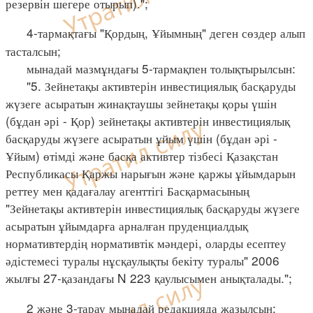
резервін шегере отырып).";
4-тармақтағы "Қордың, Ұйымның" деген сөздер алып
тасталсын;
мынадай мазмұндағы 5-тармақпен толықтырылсын:
"5. Зейнетақы активтерін инвестициялық басқаруды
жүзеге асыратын жинақтаушы зейнетақы қоры үшін
(бұдан әрі - Қор) зейнетақы активтерін инвестициялық
басқаруды жүзеге асыратын ұйым үшін (бұдан әрі -
Ұйым) өтімді және басқа активтер тізбесі Қазақстан
Республикасы Қаржы нарығын және қаржы ұйымдарын
реттеу мен қадағалау агенттігі Басқармасының
"Зейнетақы активтерін инвестициялық басқаруды жүзеге
асыратын ұйымдарға арналған пруденциалдық
нормативтердің нормативтік мәндері, оларды есептеу
әдістемесі туралы нұсқаулықты бекіту туралы" 2006
жылғы 27-қазандағы N 223 қаулысымен анықталады.";
2 және 3-тарау мынадай редакцияда жазылсын: