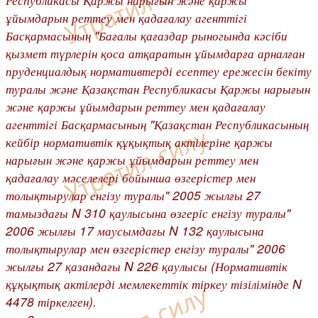
ұйымдарын реттеу мен қадағалау агенттігі
Басқармасының "Бағалы қағаздар рыногында кәсіби
қызмет түрлерін қоса атқаратын ұйымдарға арналған
пруденциалдық нормативтерді есептеу ережесін бекіту
туралы және Қазақстан Республикасы Қаржы нарығын
және қаржы ұйымдарын реттеу мен қадағалау
агенттігі Басқармасының "Қазақстан Республикасының
кейбір нормативтік құқықтық актілеріне қаржы
нарығын және қаржы ұйымдарын реттеу мен
қадағалау мәселелері бойынша өзгерістер мен
толықтырулар енгізу туралы" 2005 жылғы 27
тамыздағы N 310 қаулысына өзгеріс енгізу туралы"
2006 жылғы 17 маусымдағы N 132 қаулысына
толықтырулар мен өзгерістер енгізу туралы" 2006
жылғы 27 қазандағы
N 226
қаулысы (Нормативтік
құқықтық актілерді мемлекеттік тіркеу тізілімінде N
4478 тіркелген).