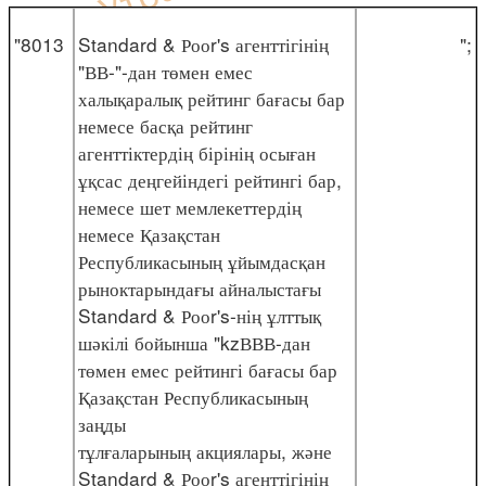
"8013
Standard & Рооr's агенттігінің
";
"ВВ-"-дан төмен емес
халықаралық рейтинг бағасы бар
немесе басқа рейтинг
агенттіктердің бірінің осыған
ұқсас деңгейіндегі рейтингі бар,
немесе шет мемлекеттердің
немесе Қазақстан
Республикасының ұйымдасқан
рыноктарындағы айналыстағы
Standard & Рооr's-нің ұлттық
шәкілі бойынша "kzВВВ-дан
төмен емес рейтингі бағасы бар
Қазақстан Республикасының
заңды
тұлғаларының акциялары, және
Standard & Рооr's агенттігінің