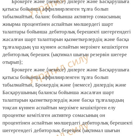
Брокерге және (немесе) дилерге және Басқарушыға
қатысы бойынша аффилиирленген тұлға болып
табылмайтын, баланс бойынша активтер сомасының
жиырма процентінен аспайтын мөлшердегі шарт
талаптары бойынша дебиторлық берешекті шегергендегі
жасалған шарт талаптарын қызметкерлердің және басқа
тұлғалардың үш күннен аспайтын мерзімге кешіктірген
дебиторлық берешек (ықтимал шығын резервін шегере
отырып);
Брокерге және (немесе) дилерге және Басқарушыға
қатысы бойынша аффилиирленген тұлға болып
табылмайтын, Брокердің және (немесе) дилердің және
Басқарушының балансы бойынша жасалған шарт
талаптарын қызметкерлердің және басқа тұлғалардың
тоқсан күннен аспайтын мерзімге кешіктірген елу
процентке кемітілген активтер сомасының он
процентінен аспайтын мөлшердегі дебиторлық берешекті
шегергендегі дебиторлық берешек (ықтимал шығын