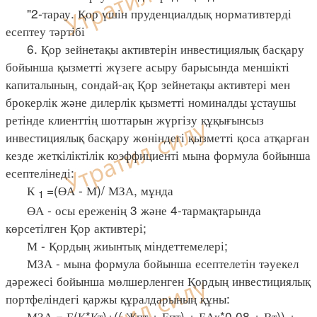
"2-тарау. Қор үшін пруденциалдық нормативтерді
есептеу тәртібі
6. Қор зейнетақы активтерін инвестициялық басқару
бойынша қызметті жүзеге асыру барысында меншікті
капиталының, сондай-ақ Қор зейнетақы активтері мен
брокерлік және дилерлік қызметті номиналды ұстаушы
ретінде клиенттің шоттарын жүргізу құқығынсыз
инвестициялық басқару жөніндегі қызметті қоса атқарған
кезде жеткіліктілік коэффициенті мына формула бойынша
есептелінеді:
К
=(ӨА - М)/ МЗА, мұнда
1
ӨА - осы ереженің 3 және 4-тармақтарында
көрсетілген Қор активтері;
М - Қордың жиынтық міндеттемелері;
МЗА - мына формула бойынша есептелетін тәуекел
дәрежесі бойынша мөлшерленген Қордың инвестициялық
портфеліндегі қаржы құралдарының құны:
МЗА = Е(К*Кт)+(( Жпт + Епт) + ЕАк*0,08 + Вт)) +