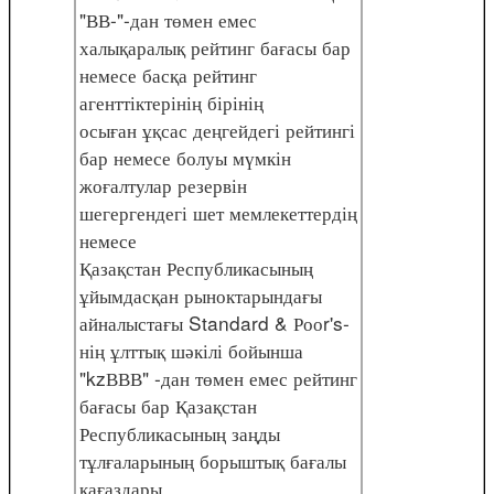
"ВВ-"-дан төмен емес
халықаралық рейтинг бағасы бар
немесе басқа рейтинг
агенттіктерінің бірінің
осыған ұқсас деңгейдегі рейтингі
бар немесе болуы мүмкін
жоғалтулар резервін
шегергендегі шет мемлекеттердің
немесе
Қазақстан Республикасының
ұйымдасқан рыноктарындағы
айналыстағы Standard & Рооr's-
нің ұлттық шәкілі бойынша
"kzВВВ" -дан төмен емес рейтинг
бағасы бар Қазақстан
Республикасының заңды
тұлғаларының борыштық бағалы
қағаздары