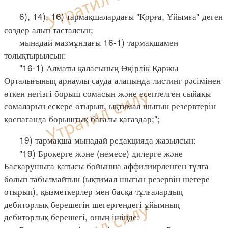
6), 14), 16) тармақшалардағы "Қорға, Ұйымға" деген
сөздер алып тасталсын;
мынадай мазмұндағы 16-1) тармақшамен
толықтырылсын:
"16-1) Алматы қаласының Өңірлік Қаржы
Орталығының арнаулы сауда алаңында листинг рәсімінен
өткен негізгі борыш сомасын және есептелген сыйақы
сомаларын ескере отырып, ықтимал шығын резервтерін
қоспағанда борыштық бағалы қағаздар;";
19) тармақша мынадай редакцияда жазылсын:
"19) Брокерге және (немесе) дилерге және
Басқарушыға қатысы бойынша аффилиирленген тұлға
болып табылмайтын (ықтимал шығын резервін шегере
отырып), қызметкерлер мен басқа тұлғалардың
дебиторлық берешегін шегергендегі ұйымның
дебиторлық берешегі, оның ішінде: