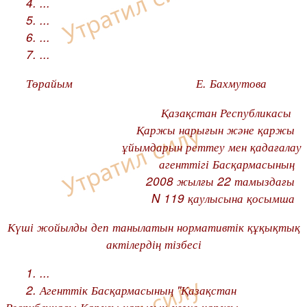
4. ...
5. ...
6. ...
7. ...
Төрайым Е. Бахмутова
Қазақстан Республикасы
Қаржы нарығын және қаржы
ұйымдарын реттеу мен қадағалау
агенттігі Басқармасының
2008 жылғы 22 тамыздағы
N 119 қаулысына қосымша
Күші жойылды деп танылатын нормативтік құқықтық
актілердің тізбесі
1. ...
2. Агенттік Басқармасының "Қазақстан
Республикасы Қаржы нарығын және қаржы