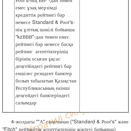
емес ұзақ мерзімді
кредиттік рейтингі бар
немесе Standard & Рооr's-
нің ұлттық шәкілі бойынша
"kzВВВ"-дан төмен емес
рейтингі бар немесе басқа
рейтинг агенттіктерінің
бірінің осыған ұқсас
деңгейіндегі рейтингі бар
еншілес резидент банктер
болып табылатын Қазақстан
Республикасының екінші
деңгейдегі банктеріндегі
салымдар
4-жолдағы ""А" санатынан ("Standard & Рооr's" және
"Fitch" рейтингтік агенттіктерінің жіктеуі бойынша)