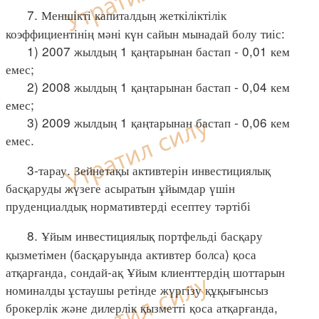
7. Меншікті капиталдың жеткіліктілік
коэффициентінің мәні күн сайын мынадай болу тиіс:
1) 2007 жылдың 1 қаңтарынан бастап - 0,01 кем
емес;
2) 2008 жылдың 1 қаңтарынан бастап - 0,04 кем
емес;
3) 2009 жылдың 1 қаңтарынан бастап - 0,06 кем
емес.
3-тарау. Зейнетақы активтерін инвестициялық
басқаруды жүзеге асыратын ұйымдар үшін
пруденциалдық нормативтерді есептеу тәртібі
8. Ұйым инвестициялық портфельді басқару
қызметімен (басқаруында активтер болса) қоса
атқарғанда, сондай-ақ Ұйым клиенттердің шоттарын
номиналды ұстаушы ретінде жүргізу құқығынсыз
брокерлік және дилерлік қызметті қоса атқарғанда,