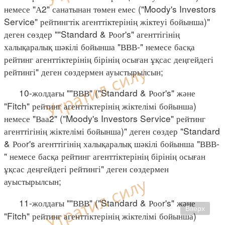
немесе "А2" санатынан төмен емес ("Moody's Investors
Service" рейтингтік агенттіктерінің жіктеуі бойынша)"
деген сөздер ""Standard & Рооr's" агенттігінің
халықаралық шәкілі бойынша "ВВВ-" немесе басқа
рейтинг агенттіктерінің бірінің осыған ұқсас деңгейдегі
рейтингі" деген сөздермен ауыстырылсын;
10-жолдағы ""ВВВ" ("Standard & Рооr's" және
"Fitch" рейтинг агенттіктерінің жіктелімі бойынша)
немесе "Ваа2" ("Moody's Investors Service" рейтинг
агенттігінің жіктелімі бойынша)" деген сөздер "Standard
& Рооr's агенттігінің халықаралық шәкілі бойынша "ВВВ-
" немесе басқа рейтинг агенттіктерінің бірінің осыған
ұқсас деңгейдегі рейтингі" деген сөздермен
ауыстырылсын;
11-жолдағы ""ВВВ" ("Standard & Рооr's" және
Вверх
"Fitch" рейтинг агенттіктерінің жіктелімі бойынша)