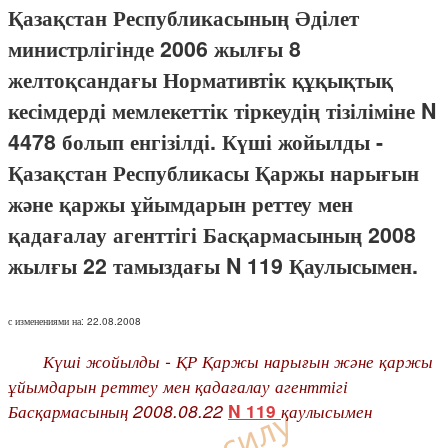
Қазақстан Республикасының Әділет
министрлігінде 2006 жылғы 8
желтоқсандағы Нормативтік құқықтық
кесімдерді мемлекеттік тіркеудің тізіліміне N
4478 болып енгізілді. Күші жойылды -
Қазақстан Республикасы Қаржы нарығын
және қаржы ұйымдарын реттеу мен
қадағалау агенттігі Басқармасының 2008
жылғы 22 тамыздағы N 119 Қаулысымен.
с изменениями на: 22.08.2008
Күші жойылды - ҚР Қаржы нарығын және қаржы
ұйымдарын реттеу мен қадағалау агенттігі
Басқармасының 2008.08.22
қаулысымен
N 119