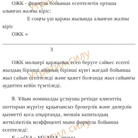
ОЖК - формула бойынша есептелетін орташа
алынған жалпы кіріс:
Е соңғы үш қаржы жылында алынған жалпы
кіріс
ОЖК =
____________________________________________
З
ОЖК мөлшері қаржылық есеп беруге сәйкес есепті
жылдың бірінші айының бірінші күнгі жағдай бойынша
жыл сайын есептеледі және қажет болғанда жыл сайынғы
аудиттен кейін түзетіледі.
9. Ұйым номиналды ұстаушы ретінде клиенттің
шоттарын жүргізу құқығынсыз брокерлік және дилерлік
қызметті қоса атқарғанда, меншік капиталдың
жеткіліктілік коэффиценті мына формула бойынша
есептеледі:
К
=(ҰА - М)/ МЗА, мұнда