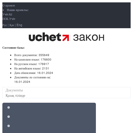
О проекте
Наши проекты:
Учёт.kz
ПОБ.Учёт
Рус
|
Қаз
|
Eng
Состояние базы:
Всего документов:
355649
На казахском языке:
176600
На русском языке:
176917
На английском языке:
2131
Дата обновления:
16.01.2024
Документы по состоянию на:
16.01.2024
Документы
Қазақ тілінде