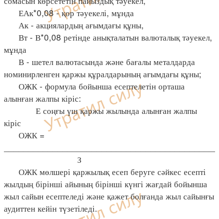
сомасын көрсететін пайыздық тәуекел,
ЕАк*0,08 - қор тәуекелі, мұнда
Ак - акциялардың ағымдағы құны,
Вт - В*0,08 ретінде анықталатын валюталық тәуекел,
мұнда
В - шетел валютасында және бағалы металдарда
номинирленген қаржы құралдарының ағымдағы құны;
ОЖК - формула бойынша есептелетін орташа
алынған жалпы кіріс:
Е соңғы үш қаржы жылында алынған жалпы
кіріс
ОЖК =
____________________________________________
З
ОЖК мөлшері қаржылық есеп беруге сәйкес есепті
жылдың бірінші айының бірінші күнгі жағдай бойынша
жыл сайын есептеледі және қажет болғанда жыл сайынғы
аудиттен кейін түзетіледі.