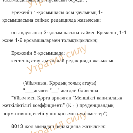
Ереженің 1-қосымшасы осы қаулының 1-
қосымшасына сәйкес редакцияда жазылсын;
осы қаулының 2-қосымшасына сәйкес Ереженің 1-1
және 1-2 қосымшалармен толықтырылсын;
Ереженің 5-қосымшада:
кестенің атауы мынадай редакцияда жазылсын:
____________________________________________
(Ұйымның, Қордың толық атауы)
"___жылғы "__" жағдай бойынша
"Ұйым мен Қорға арналған "Меншікті капиталдың
жеткіліктілігі коэффициенті" (К
) пруденциалдық
1
нормативінің есебі үшін қосымша мәліметтер";
8013 жол мынадай редакцияда жазылсын: