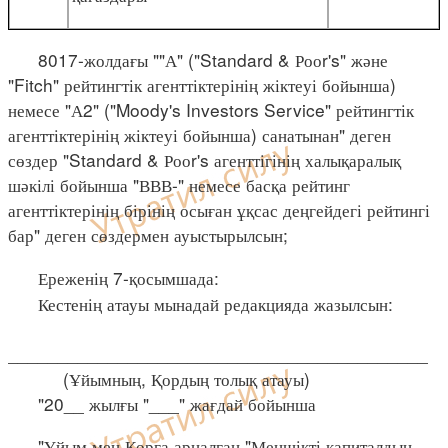
8017-жолдағы ""А" ("Standard & Рооr's" және
"Fitch" рейтингтік агенттіктерінің жіктеуі бойынша)
немесе "А2" ("Moody's Investors Service" рейтингтік
агенттіктерінің жіктеуі бойынша) санатынан" деген
сөздер "Standard & Рооr's агенттігінің халықаралық
шәкілі бойынша "ВВВ-" немесе басқа рейтинг
агенттіктерінің бірінің осыған ұқсас деңгейдегі рейтингі
бар" деген сөздермен ауыстырылсын;
Ереженің 7-қосымшада:
Кестенің атауы мынадай редакцияда жазылсын:
__________________________________________
(Ұйымның, Қордың толық атауы)
"20__ жылғы "___" жағдай бойынша
"Ұйым мен Қорға арналған "Меншікті капиталдың