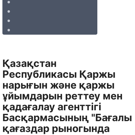
Қазақстан
Республикасы Қаржы
нарығын және қаржы
ұйымдарын реттеу мен
қадағалау агенттігі
Басқармасының "Бағалы
қағаздар рыногында