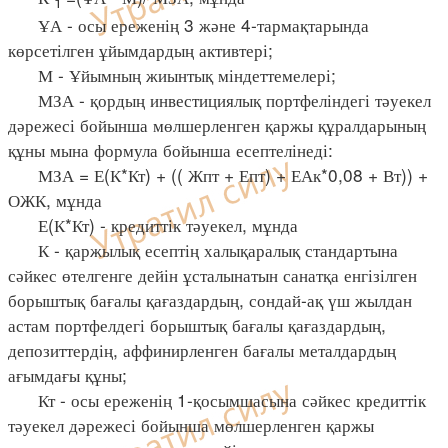
1
ҰА - осы ереженің 3 және 4-тармақтарында
көрсетілген ұйымдардың активтері;
М - Ұйымның жиынтық міндеттемелері;
МЗА - қордың инвестициялық портфеліндегі тәуекел
дәрежесі бойынша мөлшерленген қаржы құралдарының
құны мына формула бойынша есептелінеді:
МЗА = Е(К*Кт) + (( Жпт + Епт) + ЕАк*0,08 + Вт)) +
ОЖК, мұнда
Е(К*Кт) - кредиттік тәуекел, мұнда
К - қаржылық есептің халықаралық стандартына
сәйкес өтелгенге дейін ұсталынатын санатқа енгізілген
борыштық бағалы қағаздардың, сондай-ақ үш жылдан
астам портфелдегі борыштық бағалы қағаздардың,
депозиттердің, аффинирленген бағалы металдардың
ағымдағы құны;
Кт - осы ереженің 1-қосымшасына сәйкес кредиттік
тәуекел дәрежесі бойынша мөлшерленген қаржы