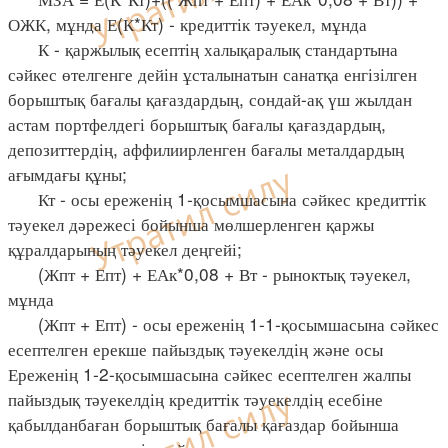
ОЖК, мұнда Е(К*Кт) - кредиттік тәуекел, мұнда
К - қаржылық есептің халықаралық стандартына
сәйкес өтелгенге дейін ұсталынатын санатқа енгізілген
борыштық бағалы қағаздардың, сондай-ақ үш жылдан
астам портфелдегі борыштық бағалы қағаздардың,
депозиттердің, аффилиирленген бағалы металдардың
ағымдағы құны;
Кт - осы ереженің 1-қосымшасына сәйкес кредиттік
тәуекел дәрежесі бойынша мөлшерленген қаржы
құралдарының тәуекел деңгейі;
(Жпт + Епт) + ЕАк*0,08 + Вт - рыноктық тәуекел,
мұнда
(Жпт + Епт) - осы ереженің 1-1-қосымшасына сәйкес
есептелген ерекше пайыздық тәуекелдің және осы
Ереженің 1-2-қосымшасына сәйкес есептелген жалпы
пайыздық тәуекелдің кредиттік тәуекелдің есебіне
қабылданбаған борыштық бағалы қағаздар бойынша