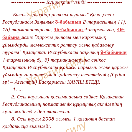
------------------- Бұйрықтан үзінді --------------------
"Бағалы қағаздар рыногы туралы" Қазақстан
Республикасы Заңының
2-тармағының 11),
3-бабының
15) тармақшаларына,
4-тармағына,
45-бабының
49-
және "Қаржы рыногы мен қаржылық
бабына
ұйымдарды мемлекеттік реттеу және қадағалау
туралы" Қазақстан Республикасы Заңының
9-бабының
1-тармағының 5), 6) тармақшаларына сәйкес
Қазақстан Республикасы Қаржы нарығын және қаржы
ұйымдарын реттеу мен қадағалау агенттігінің (бұдан
әрі – Агенттік) Басқармасы ҚАУЛЫ ЕТЕДІ:
1. ...
2. Осы қаулының қосымшасына сәйкес Қазақстан
Республикасының нормативтік құқықтық актілерінің
күші жойылды деп танылсын.
3. Осы қаулы 2008 жылғы 1 қазаннан бастап
қолданысқа енгізіледі.