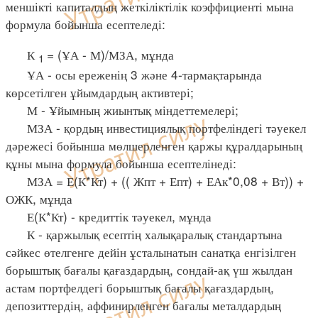
меншікті капиталдың жеткіліктілік коэффициенті мына
формула бойынша есептеледі:
К
= (ҰА - М)/МЗА, мұнда
1
ҰА - осы ереженің 3 және 4-тармақтарында
көрсетілген ұйымдардың активтері;
М - Ұйымның жиынтық міндеттемелері;
МЗА - қордың инвестициялық портфеліндегі тәуекел
дәрежесі бойынша мөлшерленген қаржы құралдарының
құны мына формула бойынша есептелінеді:
МЗА = Е(К*Кт) + (( Жпт + Епт) + ЕАк*0,08 + Вт)) +
ОЖК, мұнда
Е(К*Кт) - кредиттік тәуекел, мұнда
К - қаржылық есептің халықаралық стандартына
сәйкес өтелгенге дейін ұсталынатын санатқа енгізілген
борыштық бағалы қағаздардың, сондай-ақ үш жылдан
астам портфелдегі борыштық бағалы қағаздардың,
депозиттердің, аффинирленген бағалы металдардың