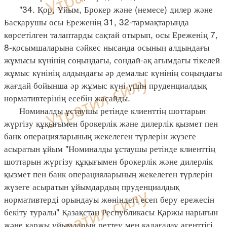
"34. Қор, Ұйым, Брокер және (немесе) дилер және
Басқарушы осы Ереженің 31, 32-тармақтарында
көрсетілген талаптарды сақтай отырып, осы Ереженің 7,
8-қосымшаларына сәйкес нысанда осының алдындағы
жұмысы күнінің соңындағы, сондай-ақ ағымдағы тікелей
жұмыс күнінің алдындағы әр демалыс күнінің соңындағы
жағдай бойынша әр жұмыс күні үшін пруденциалдық
нормативтерінің есебін жасайды.
Номиналды ұстаушы ретінде клиенттің шоттарын
жүргізу құқығымен брокерлік және дилерлік қызмет пен
банк операцияларының жекелеген түрлерін жүзеге
асыратын ұйым "Номиналды ұстаушы ретінде клиенттің
шоттарын жүргізу құқығымен брокерлік және дилерлік
қызмет пен банк операцияларының жекелеген түрлерін
жүзеге асыратын ұйымдардың пруденциалдық
нормативтерді орындауы жөніндегі есеп беру ережесін
бекіту туралы" Қазақстан Республикасы Қаржы нарығын
және қаржы ұйымдарын реттеу мен қадағалау агенттігі