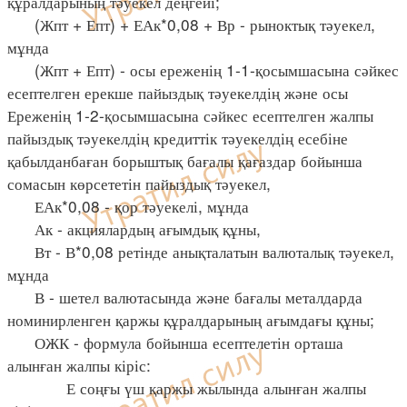
құралдарының тәуекел деңгейі;
(Жпт + Епт) + ЕАк*0,08 + Вр - рыноктық тәуекел,
мұнда
(Жпт + Епт) - осы ереженің 1-1-қосымшасына сәйкес
есептелген ерекше пайыздық тәуекелдің және осы
Ереженің 1-2-қосымшасына сәйкес есептелген жалпы
пайыздық тәуекелдің кредиттік тәуекелдің есебіне
қабылданбаған борыштық бағалы қағаздар бойынша
сомасын көрсететін пайыздық тәуекел,
ЕАк*0,08 - қор тәуекелі, мұнда
Ак - акциялардың ағымдық құны,
Вт - В*0,08 ретінде анықталатын валюталық тәуекел,
мұнда
В - шетел валютасында және бағалы металдарда
номинирленген қаржы құралдарының ағымдағы құны;
ОЖК - формула бойынша есептелетін орташа
алынған жалпы кіріс:
Е соңғы үш қаржы жылында алынған жалпы