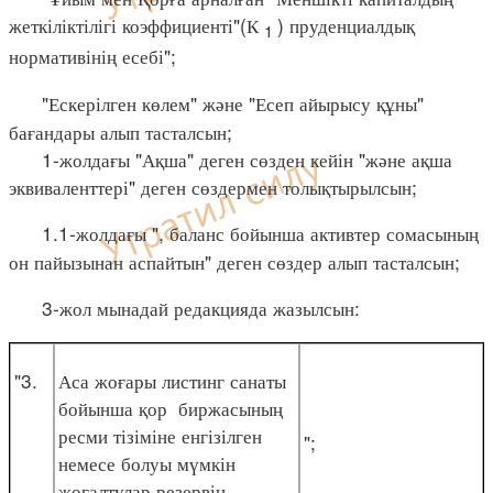
жеткіліктілігі коэффициенті"(К
) пруденциалдық
1
нормативінің есебі";
"Ескерілген көлем" және "Есеп айырысу құны"
бағандары алып тасталсын;
1-жолдағы "Ақша" деген сөзден кейін "және ақша
эквиваленттері" деген сөздермен толықтырылсын;
1.1-жолдағы ", баланс бойынша активтер сомасының
он пайызынан аспайтын" деген сөздер алып тасталсын;
3-жол мынадай редакцияда жазылсын:
"3.
Аса жоғары листинг санаты
бойынша қор биржасының
ресми тізіміне енгізілген
";
немесе болуы мүмкін
жоғалтулар резервін