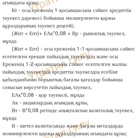
ағымдағы құны;
Кт - осы ереженің 1-қосымшасына сәйкес кредиттік
тәуекел дәрежесі бойынша мөлшерленген қаржы
құралдарының тәуекел деңгейі;
(Жпт + Епт)+ ЕАк*0,08 + Вр - рыноктық тәуекел,
мұнда
(Жпт + Епт) - осы ереженің 1-1-қосымшасына сәйкес
есептелген ерекше пайыздық тәуекелдің және осы
Ереженің 1-2-қосымшасына сәйкес есептелген жалпы
пайыздық тәуекелдің кредиттік тәуекелдің есебіне
қабылданбаған борыштық бағалы қағаздар бойынша
сомасын көрсететін пайыздық тәуекел,
ЕАк*0,08 - қор тәуекелі, мұнда
Ак - акциялардың ағымдық құны,
Вт - В*0,08 ретінде анықталатын валюталық тәуекел,
мұнда
В - шетел валютасында және бағалы металдарда
номинирленген қаржы құралдарының ағымдағы құны;