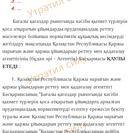
3. ...
4. ...
Бағалы қағаздар рыногында кәсіби қызмет түрлерін
қоса атқаратын ұйымдарды пруденциалдық реттеу
мәселелері бойынша нормативтік құқықтық кесімдерді
жетілдіру мақсатында Қазақстан Республикасы Қаржы
нарығын және қаржы ұйымдарын реттеу мен қадағалау
агенттігінің (бұдан әрі - Агенттік) Басқармасы
ҚАУЛЫ
:
ЕТЕДІ
1. Қазақстан Республикасы Қаржы нарығын және
қаржы ұйымдарын реттеу мен қадағалау агенттігі
Басқармасының "Бағалы қағаздар рыногында кәсіби
қызмет түрлерін қоса атқаратын ұйымдарға арналған
пруденциалдық нормативтерді есептеу ережесін бекіту
туралы және Қазақстан Республикасы Қаржы нарығын
және қаржы ұйымдарын реттеу мен қадағалау агенттігі
Басқармасының "Қазақстан Республикасының кейбір