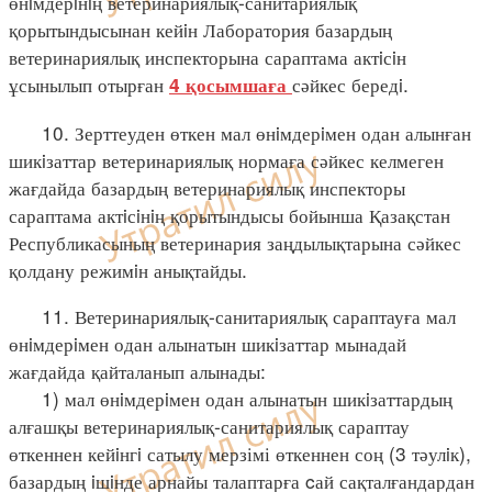
өнiмдерiнiң ветеринариялық-санитариялық
қорытындысынан кейiн Лаборатория базардың
ветеринариялық инспекторына сараптама актiсiн
ұсынылып отырған
сәйкес бередi.
4 қосымшаға
10. Зерттеуден өткен мал өнiмдерiмен одан алынған
шикiзаттар ветеринариялық нормаға сәйкес келмеген
жағдайда базардың ветеринариялық инспекторы
сараптама актiсiнiң қорытындысы бойынша Қазақстан
Республикасының ветеринария заңдылықтарына сәйкес
қолдану режимiн анықтайды.
11. Ветеринариялық-санитариялық сараптауға мал
өнiмдерiмен одан алынатын шикiзаттар мынадай
жағдайда қайталанып алынады:
1) мал өнiмдерiмен одан алынатын шикiзаттардың
алғашқы ветеринариялық-санитариялық сараптау
өткеннен кейiнгi сатылу мерзімі өткеннен соң (3 тәулiк),
базардың iшiнде арнайы талаптарға cай сақталғандардан