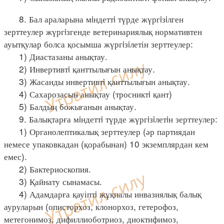
8. Бал араларына мiндеттi түрде жүргiзiлген
зерттеулер жүргiзгенде ветеринариялық нормативтен
ауытқулар болса қосымша жүргiзiлетін зерттеулер:
1) Диастазаны анықтау.
2) Инвертивтi қанттылығын анықтау.
3) Жасанды инвертивтi қанттылығын анықтау.
4) Сахарозасын анықтау (тросниктi қант)
5) Балдың божығанын анықтау.
9. Балықтарға мiндеттi түрде жүргiзiлетiн зерттеулер:
1) Органолептикалық зерттеулер (әр партиядан
немесе упаковкадан (қорабынан) 10 экземплярдан кем
емес).
2) Бактериоскопия.
3) Қайнату сынамасы.
4) Адамдарға қауіптi жұқпалы инвазиялық балық
ауруларын (описторхоз, клонорхоз, гетерофоз,
метегонимоз, дифиллиоботриоз, диоктифимоз,