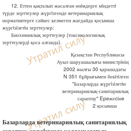
12. Еттен қақталып жасалған өнiмдерге мiндеттi
түрде зерттеулер жүргiзгенде ветеринариялық
нормативтерге сәйкес келмеген жағдайда қосымша
жүргiзiлетiн зерттеулер:
Биохимиялық зерттеулер (токсикологиялық
зерттеулердi қоса алғанда).
Қазақстан Республикасы
Ауыл шаруашылығы министрiнің
2002 жылғы 30 қарашадағы
N 351 бұйрығымен бекiтiлген
"Базарларда жүргiзiлетiн
ветеринариялық-санитариялық
сараптау" Epeжеciнe
2 қосымша
Базарларда ветеринариялық санитариялық
сараптау жүргiзгенде қолданылатын