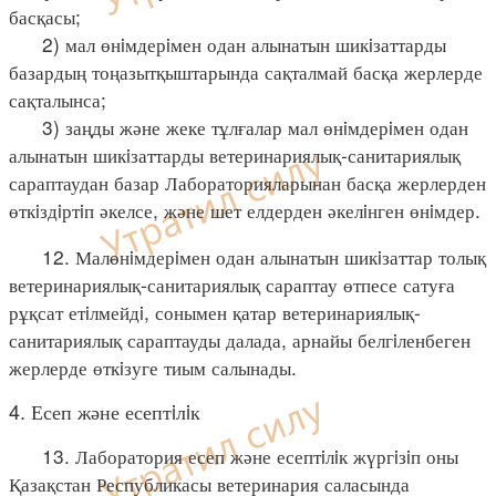
басқасы;
2) мал өнiмдерiмен одан алынатын шикiзаттарды
базардың тоңазытқыштарында сақталмай басқа жерлерде
сақталынса;
3) заңды және жеке тұлғалар мал өнiмдерiмен одан
алынатын шикiзаттарды ветеринариялық-санитариялық
сараптаудан базар Лабораторияларынан басқа жерлерден
өткiздiртiп әкелсе, және шет елдерден әкелiнген өнiмдер.
12. Малөнiмдерiмен одан алынатын шикiзаттар толық
ветеринариялық-санитариялық сараптау өтпесе сатуға
рұқсат етiлмейдi, сонымен қатар ветеринариялық-
санитариялық сараптауды далада, арнайы белгiленбеген
жерлерде өткiзуге тиым салынады.
4. Есеп және есептiлiк
13. Лаборатория есеп және есептiлiк жүргiзiп оны
Қазақстан Республикасы ветеринария саласында