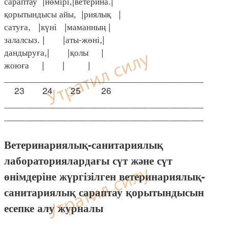
сараптау |нөмірі,|ветерина.|
қорытындысы айы, |риялық |
сатуға, |күні |маманның |
залалсыз. | |аты-жөні,|
дандыруға,| |қолы |
жоюға | | |
_______________________________________
23 24 25 26
_______________________________________
_______________________________________
Ветеринариялық-санитариялық
лабораториялардағы сүт және сүт
өнімдеріне жүргізілген ветеринариялық-
санитариялық сараптау қорытындысын
есепке алу журналы