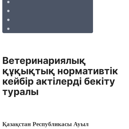
Ветеринариялық
құқықтық нормативтiк
кейбiр актiлердi бекiту
туралы
Қазақстан Республикасы Ауыл