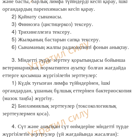
және басты, барлық лимфа түйiндердi кесiп қарау, iшкi
органдардың паренхимасын кесiп қарау.
2) Қайнату сынамасы.
3) Финнозға (цистицеркоз) тексеру.
4) Трихинеллезға тексеру.
5) Жылқының бастарын сапқа тексеру.
6) Сынаманың жалпы радиоактивтi фонын анықтау.
3. Мiндетті түрде зерттеу қорытындысы бойынша
ветеринариялық нормативтен ауытқу болған жағдайда
еттерге қосымша жүргізiлетiн зерттеулер:
1) Күдiк туғызған лимфа түйiндерiнен, iшкi
органдардан, ұшаның бұлшық еттерiнен бактериоскопия
(мазок таңба) жүргiзу.
2) Биохимиялық зерттеулер (токсокологиялық
зерттеулермен қоса).
4. Сүт және ашытқан сүт өнiмдерiне мiндеттi түрде
жүргiзiлетiн зерттеулер (үй жағдайында жасалған):