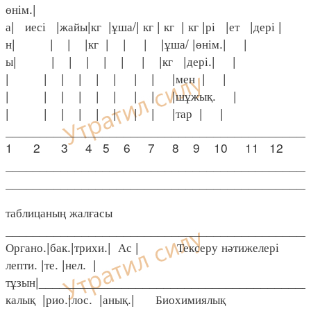
өнім.|
а| иесі |жайы|кг |ұша/| кг | кг | кг |рі |ет |дері |
н| | | |кг | | | |ұша/ |өнім.| |
ы| | | | | | | |кг |дері.| |
| | | | | | | | |мен | |
| | | | | | | | |шұжық. |
| | | | | | | | |тар | |
____________________________________________
1 2 3 4 5 6 7 8 9 10 11 12
____________________________________________
____________________________________________
таблицаның жалғасы
____________________________________________
Органо.|бак.|трихи.| Ас | Тексеру нәтижелері
лепти. |те. |нел. |
тұзын|_______________________________________
калық |рио.|лос. |анық.| Биохимиялық