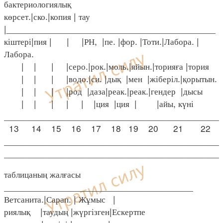
бактериологиялық
көрсет.|ско.|копия | тау
|__________________________________________
кіштері|пия | | |РН, |пе. |фор. |Тоти.|Лабора. |
Лабора.
| | | |серо.|рок.|моль.|яйын.|торияға |тория
| | | |водо.|си. |дық |мен |жіберіл.|қорытын.
| | | |род |даза|реак.|реак.|гендер |дысы
| | | | | |ция |ция | |айы, күні
____________________________________________
13 14 15 16 17 18 19 20 21 22
____________________________________________
____________________________________________
таблицаның жалғасы
______________________________________
Ветсанита.|Сарап. | Жұмыс |
риялық |таудың |жүргізген|Ескертпе