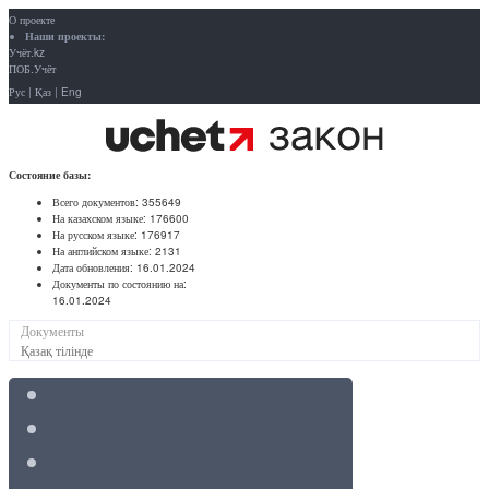
О проекте
Наши проекты:
Учёт.kz
ПОБ.Учёт
Рус
|
Қаз
|
Eng
Состояние базы:
Всего документов:
355649
На казахском языке:
176600
На русском языке:
176917
На английском языке:
2131
Дата обновления:
16.01.2024
Документы по состоянию на:
16.01.2024
Документы
Қазақ тілінде