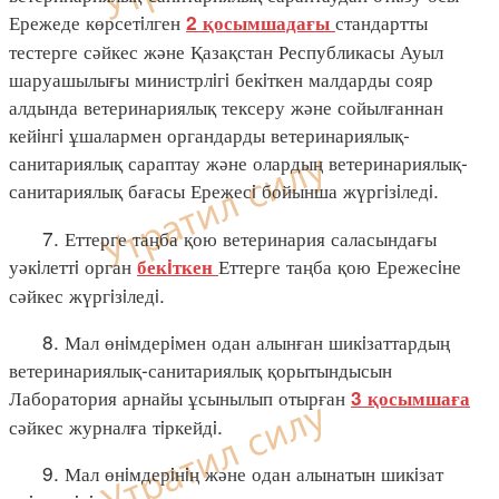
Ережеде көрсетiлген
стандартты
2 қосымшадағы
тестерге сәйкес және Қазақстан Республикасы Ауыл
шаруашылығы министрлiгi бекiткен малдарды сояр
алдында ветеринариялық тексеру және сойылғаннан
кейiнгi ұшалармен органдарды ветеринариялық-
санитариялық сараптау және олардың ветеринариялық-
санитариялық бағасы Ережесi бойынша жүргiзiледi.
7. Еттерге таңба қою ветеринария саласындағы
уәкiлеттi орган
Еттерге таңба қою Ережесiне
бекiткен
сәйкес жүргiзiледi.
8. Мал өнiмдерiмен одан алынған шикiзаттардың
ветеринариялық-санитариялық қорытындысын
Лаборатория арнайы ұсынылып отырған
3 қосымшаға
сәйкес журналға тiркейдi.
9. Мал өнiмдерiнiң және одан алынатын шикiзат