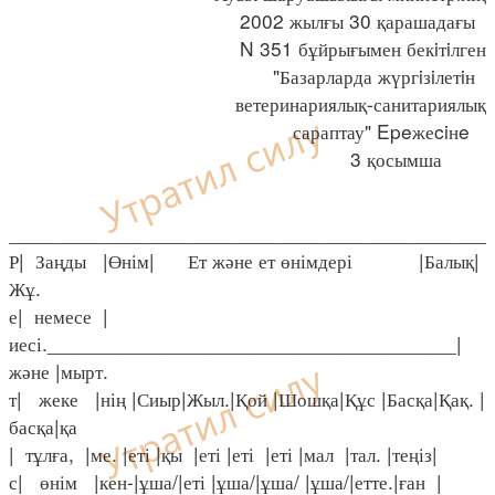
2002 жылғы 30 қарашадағы
N 351 бұйрығымен бекiтiлген
"Базарларда жүргiзiлетiн
ветеринариялық-санитариялық
сараптау" Epeжеciнe
3 қосымша
____________________________________________
Р| Заңды |Өнім| Ет және ет өнімдері |Балық|
Жұ.
е| немесе |
иесі._____________________________________|
және |мырт.
т| жеке |нің |Сиыр|Жыл.|Қой |Шошқа|Құс |Басқа|Қақ. |
басқа|қа
| тұлға, |ме. |еті |қы |еті |еті |еті |мал |тал. |теңіз|
с| өнім |кен-|ұша/|еті |ұша/|ұша/ |ұша/|етте.|ған |