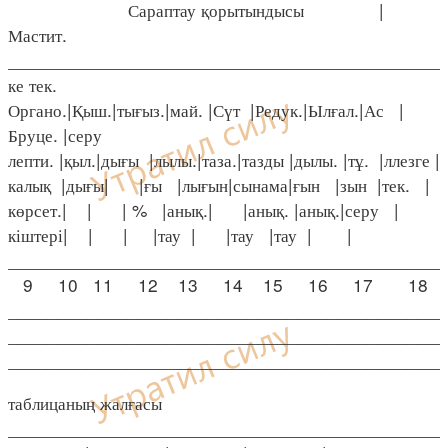
Сараптау қорытындысы |
Мастит.
____________________________________________
ке тек.
Органо.|Қыш.|тығыз.|май. |Сүт |Редук.|Ылғал.|Ас |
Бруце. |серу
лепти. |қыл.|дығы |лылы.|таза.|тазды |дылы. |тұ. |ллезге |
калық |дығы| |ғы |лығын|сынама|ғын |зын |тек. |
көрсет.| | | % |анық.| |анық. |анық.|серу |
кіштері| | | |тау | |тау |тау | |
____________________________________________
9 10 11 12 13 14 15 16 17 18
____________________________________________
____________________________________________
____________________________________________
таблицаның жалғасы
____________________________________________