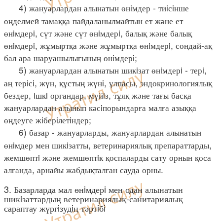
4) жануарлардан алынатын өнiмдер - тиiсiнше
өңделмей тамаққа пайдаланылмайтын ет және ет
өнiмдерi, сүт және сүт өнiмдерi, балық және балық
өнiмдерi, жұмыртқа және жұмыртқа өнiмдерi, сондай-ақ
бал ара шаруашылығының өнiмдерi;
5) жануарлардан алынатын шикiзат өнiмдерi - терi,
аң терiсi, жүн, құстың жүнi, ұлпасы, эндокринологиялық
бездер, iшкi органдар, мүйiз, тұяқ және тағы басқа
жануарлардан алынып кәсiпорындарға малға азыққа
өңдеуге жiберiлетiндер;
6) базар - жануарларды, жануарлардан алынатын
өнiмдер мен шикiзатты, ветеринариялық препараттарды,
жемшөптi және жемшөптiк қоспаларды сату орнын қоса
алғанда, арнайы жабдықталған сауда орны.
3. Базарларда мал өнiмдерi мен одан алынатын
шикiзаттардың ветеринариялық-санитариялық
сараптау жүргiзудiң тәртiбi