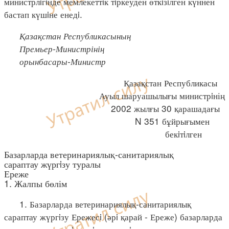
министрлiгiнде мемлекеттiк тiркеуден өткiзiлген күннен
бастап күшiне енедi.
Қазақстан Республикасының
Премьер-Министрінің
орынбасары-Министр
Қазақстан Республикасы
Ауыл шаруашылығы министрiнің
2002 жылғы 30 қарашадағы
N 351 бұйрығымен
бекiтiлген
Базарларда ветеринариялық-санитариялық
сараптау жүргiзу туралы
Ереже
1. Жалпы бөлім
1. Базарларда ветеринариялық-санитариялық
сараптау жүргiзу Ережесi (әрi қарай - Ереже) базарларда