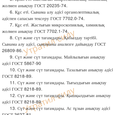
жолмен анықтау ГОСТ 20235-74.
6. Құс етi. Сынама алу әдiсi органолептикалық
әдiспен сапасын тексеру ГОСТ 7702.0-74.
7. Құс етi. Жастығын микроскопиялық, химиялық
жолмен анықтау ГОСТ 7702.1-74.
8. Сүт және сүт тағамдары. Қабылдау тәртiбi.
Сынама алу әдiсi, сынаманы анализге дайындау ГОСТ
26809-86.
9. Сүт және сүт тағамдары. Майлылығын анықтау
әдiсi ГОСТ 5867-90
10. Сүт және сүт тағамдары. Тазалығын анықтау әдiсi
ГОСТ 8218-89.
11. Сүт және сүт тағамдары. Тығыздығын анықтау
әдiсi ГОСТ 8218-89.
12. Сүт және сүт тағамдары. Қышқылдығын анықтау
әдiсi ГОСТ 8218-89.
13. Сүт және сүт тағамдары. Ас тұзын анықтау әдiсi
ГОСТ 3627-81.