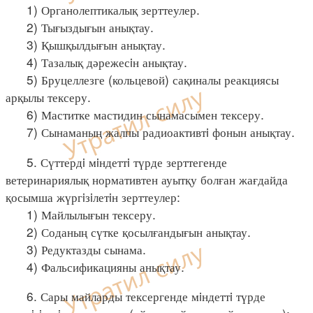
1) Органолептикалық зерттеулер.
2) Тығыздығын анықтау.
3) Қышқылдығын анықтау.
4) Тазалық дәрежесiн анықтау.
5) Бруцеллезге (кольцевой) сақиналы реакциясы
арқылы тексеру.
6) Маститке мастидин сынамасымен тексеру.
7) Сынаманың жалпы радиоактивтi фонын анықтау.
5. Сүттердi мiндеттi түрде зерттегенде
ветеринариялық нормативтен ауытқу болған жағдайда
қосымша жүргiзiлетiн зерттеулер:
1) Майлылығын тексеру.
2) Соданың сүтке қосылғандығын анықтау.
3) Редуктазды сынама.
4) Фальсификацияны анықтау.
6. Сары майларды тексергенде мiндеттi түрде