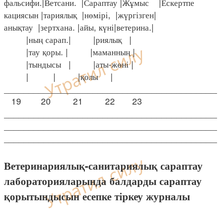
фальсифи.|Ветсани. |Сараптау |Жұмыс |Ескертпе
кациясын |тариялық |нөмірі, |жүргізген|
анықтау |зертхана. |айы, күні|ветерина.|
|ның сарап.| |риялық |
|тау қоры. | |маманның |
|тындысы | |аты-жөні |
| | |қолы |
____________________________________________
19 20 21 22 23
____________________________________________
____________________________________________
____________________________________________
Ветеринариялық-санитариялық сараптау
лабораторияларында балдарды сараптау
қорытындысын есепке тіркеу журналы