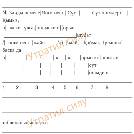
____________________________________________
N| Заңды немесе|Өнім иесі.| Сүт | Сүт өнімдері |
Қымыз,
п| жеке тұлға,|нің мекен-|(орын
|________________________|шубат
/| өнім иесі |жайы | /л) | май, | Қаймақ |Ірімшік/|
басқа да
п| | | | кг | кг |орын кг |ашыған
| | | | | | |сүт
| | | | | | |өнімдері
____________________________________________
1 2 3 4 5 6 7 8
____________________________________________
____________________________________________
____________________________________________
таблицаның жалғасы
____________________________________________