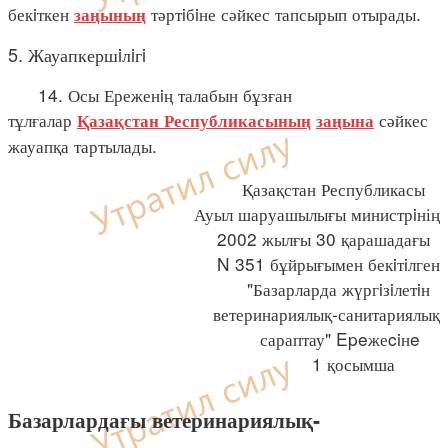
бекiткен
тәртiбiне сәйкес тапсырып отырады.
заңының
5. Жауапкершiлiгi
14. Осы Ереженiң талабын бұзған
тұлғалар
сәйкес
Қазақстан Республикасының
заңына
жауапқа тартылады.
Қазақстан Республикасы
Ауыл шаруашылығы министрiнің
2002 жылғы 30 қарашадағы
N 351 бұйрығымен бекiтiлген
"Базарларда жүргiзiлетiн
ветеринариялық-санитариялық
сараптау" Epeжеciнe
1 қосымша
Базарлардағы ветеринариялық-