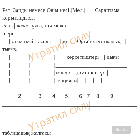
____________________________________________
Рет |Заңды немесе|Өнім иесі.|Мөл.| Сараптама
қорытындысы
саны| жеке тұлға,|нің мекен-|
шері|_________________________________
| өнім иесі |жайы | кг | Органолептикалық |
тығыз.
| | | | көрсеткіштері | дығы
| | | |_______________________|
| | | |консис. |дәмі|иісі|түсі|
| | | |тенциясы| | | |
____________________________________________
1 2 3 4 5 6 7 8 9
____________________________________________
____________________________________________
____________________________________________
Вверх
таблицаның жалғасы