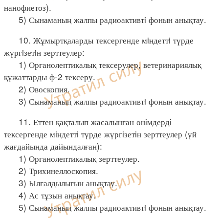
нанофиетоз).
5) Сынаманың жалпы радиоактивтi фонын анықтау.
10. Жұмыртқаларды тексергенде мiндеттi түрде
жүргiзетiн зерттеулер:
1) Органолептикалық тексерулер, ветеринариялық
құжаттарды ф-2 тексеру.
2) Овоскопия.
3) Сынаманың жалпы радиоактивтi фонын анықтау.
11. Еттен қақталып жасалынған өнiмдердi
тексергенде мiндеттi түрде жүргiзетiн зерттеулер (үй
жағдайында дайындалған):
1) Органолептикалық зерттеулер.
2) Трихинеллоскопия.
3) Ылғалдылығын анықтау.
4) Ас тұзын анықтау.
5) Сынаманың жалпы радиоактивтi фонын анықтау.