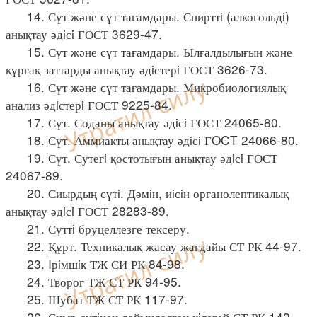
14. Сүт және сүт тағамдары. Спирттi (алкогольдi)
анықтау әдiсi ГОСТ 3629-47.
15. Сүт және сүт тағамдары. Ылғалдылығын және
құрғақ заттарды анықтау әдiстерi ГОСТ 3626-73.
16. Сүт және сүт тағамдары. Микробиологиялық
анализ әдiстерi ГОСТ 9225-84.
17. Сүт. Соданы анықтау әдiсi ГОСТ 24065-80.
18. Сүт. Аммиакты анықтау әдiсi ГOCT 24066-80.
19. Сүт. Сутегi қостотығын анықтау әдiсi ГОСТ
24067-89.
20. Сиырдың сүтi. Дәмiн, иiсiн органолептикалық
анықтау әдiсi ГОСТ 28283-89.
21. Сүттi бруцеллезге тексеру.
22. Құрт. Техникалық жасау жағдайы СТ РК 44-97.
23. Iрiмшiк ТЖ СИ РК 84-98.
24. Творог ТЖ СТ РК 94-95.
25. Шубат ТЖ СТ РК 117-97.
26. Сиыр сүтiнен дайындалған кiлегей СТ РК 142-