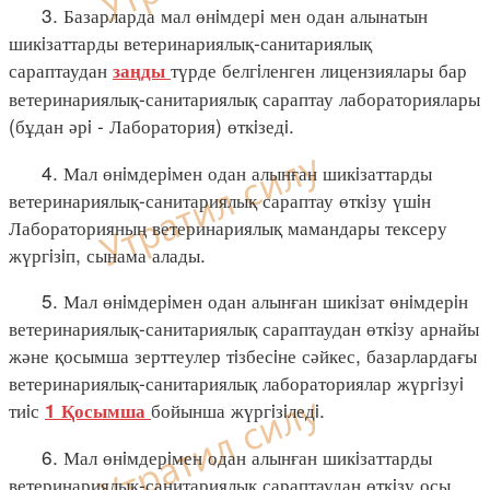
3. Базарларда мал өнiмдерi мен одан алынатын
шикiзаттарды ветеринариялық-санитариялық
сараптаудан
түрде белгiленген лицензиялары бар
заңды
ветеринариялық-санитариялық сараптау лабораториялары
(бұдан әрi - Лаборатория) өткiзедi.
4. Мал өнiмдерiмен одан алынған шикiзаттарды
ветеринариялық-санитариялық сараптау өткiзу үшiн
Лабораторияның ветеринариялық мамандары тексеру
жүргiзiп, сынама алады.
5. Мал өнiмдерiмен одан алынған шикiзат өнiмдерiн
ветеринариялық-санитариялық сараптаудан өткiзу арнайы
және қосымша зерттеулер тiзбесiне сәйкес, базарлардағы
ветеринариялық-санитариялық лабораториялар жүргiзуi
тиiс
бойынша жүргiзiледi.
1 Қосымша
6. Мал өнiмдерiмен одан алынған шикiзаттарды
ветеринариялық-санитариялық сараптаудан өткiзу осы