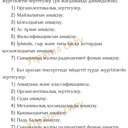
жүргiзiлетiн зерттеулер (үй жағдайында дайындалған):
1) Органолептикалық зерттеулер.
2) Майлылығын анықтау.
3) Ылғалдығын анықтау.
4) Ас тұзын анықтау.
5) Фальсификациясын анықтау.
6) Iрiмшiк, сыр және тағы басқа заттардың
қосылғандығын анықтау.
7) Сынаманың жалпы радиоактивтi фонын анықтау.
7. Бал арасын тексергенде мiндеттi түрде жүргiзiлетiн
зерттеулер:
1) Анықтама және классификациясы.
2) Органолептикалық зерттеулер.
3) Суды анықтау.
4) Механикалық қосындыларды анықтау.
5) Қышқылдығын анықтау.
6) Падь балын анықтау.
7) Сынаманың жалпы радиоактивтi фонын анықтау.