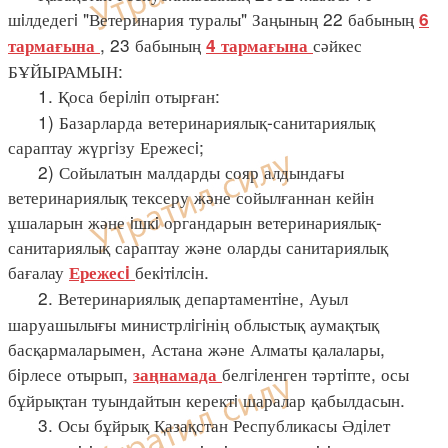
шiлдедегi "Ветеринария туралы" Заңының 22 бабының
6
, 23 бабының
сәйкес
тармағына
4 тармағына
БҰЙЫРАМЫН:
1. Қоса берiлiп отырған:
1) Базарларда ветеринариялық-санитариялық
сараптау жүргiзу Ережесi;
2) Сойылатын малдарды сояр алдындағы
ветеринариялық тексеру және сойылғаннан кейiн
ұшаларын және iшкi органдарын ветеринариялық-
санитариялық сараптау және оларды санитариялық
бағалау
бекiтiлсiн.
Ережесi
2. Ветеринариялық департаментiне, Ауыл
шаруашылығы министрлiгiнің облыстық аумақтық
басқармаларымен, Астана және Алматы қалалары,
бiрлесе отырып,
белгiленген тәртiпте, осы
заңнамада
бұйрықтан туындайтын керектi шаралар қабылдасын.
3. Осы бұйрық Қазақстан Республикасы Әдiлет