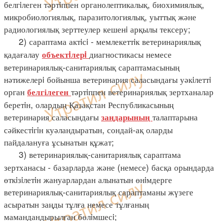
белгiлеген тәртiппен органолептикалық, биохимиялық,
микробиологиялық, паразитологиялық, уыттық және
радиологиялық зерттеулер кешенi арқылы тексеру;
2) сараптама актiсi - мемлекеттiк ветеринариялық
қадағалау
диагностикасы немесе
объектiлерi
ветеринариялық-санитариялық сараптамасының
нәтижелерi бойынша ветеринария саласындағы уәкiлеттi
орган
тәртiппен ветеринариялық зертханалар
белгілеген
беретiн, олардың Қазақстан Республикасының
ветеринария саласындағы
талаптарына
заңдарының
сәйкестiгiн куәландыратын, сондай-ақ оларды
пайдалануға ұсынатын құжат;
3) ветеринариялық-санитариялық сараптама
зертханасы - базарларда және (немесе) басқа орындарда
өткiзiлетiн жануарлардан алынатын өнiмдерге
ветеринариялық-санитариялық сараптаманы жүзеге
асыратын заңды тұлға немесе тұлғаның
мамандандырылған бөлiмшесi;