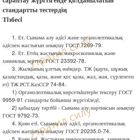
стандартты тестердің
Тiзбесi
1. Ет. Сынама алу әдiсi және органолептикалық
әдiспен жастығын анықтау ГОСТ 7269-79.
2. Ет. Еттiң жастығын микроскопиялық және
химиялық зерттеу ГОСТ 23392-78.
3. Жылқының ұлттық өнiмдер. ТЖ (қарта, шұжық
қазақстандық, қазы, және қос қазы, жал, жая, сүрленген
ет) ТЖ РСТ.КазССР 74-84.
1) Органолептикалық көрсеткiштерiн тексеру ГОСТ
9959-91 стандарты бойынша жүргізiледi;
2) қабылдау тәртiбi - Сынама алу партиясын анықтау
ГОСТ 9792-73.
4. Қоян етi. Сынама алу әдiсi, органолептикалық
әдiспен жастығын анықтау ГОСТ 20235.0-74.
5. Қоян етi. Жастығын микроскопиялық, химиялық