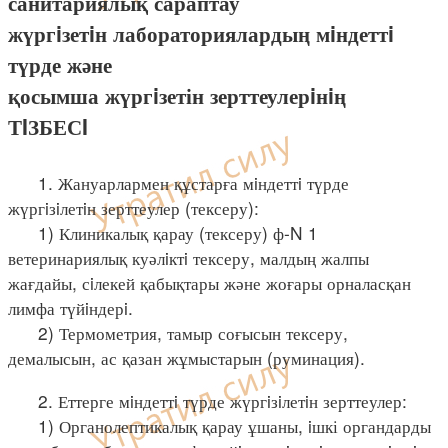
санитариялық сараптау
жүргiзетiн лабораториялардың мiндеттi
түрде және
қосымша жүргiзетін зерттеулерiнiң
ТIЗБЕСI
1. Жануарлармен құстарға мiндеттi түрде
жүргiзiлетiн зерттеулер (тексеру):
1) Клиникалық қарау (тексеру) ф-N 1
ветеринариялық куәлiктi тексеру, малдың жалпы
жағдайы, сiлекей қабықтары және жоғары орналасқан
лимфа түйiндерi.
2) Термометрия, тамыр соғысын тексеру,
демалысын, ас қазан жұмыстарын (руминация).
2. Еттерге мiндеттi түрде жүргiзiлетiн зерттеулер:
1) Органолептикалық қарау ұшаны, iшкі органдарды