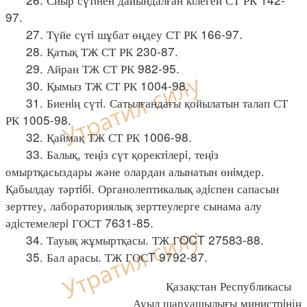
97.
27. Түйе сүтi шұбат өңдеу СТ РК 166-97.
28. Қатық ТЖ СТ РК 230-87.
29. Айран ТЖ СТ РК 982-95.
30. Қымыз ТЖ СТ РК 1004-98.
31. Биенiң сүтi. Сатылғандағы қойылатын талап СТ
РК 1005-98.
32. Қаймақ ТЖ СТ РК 1006-98.
33. Балық, теңiз сүт қоректiлерi, теңiз
омыртқасыздары және олардан алынатын өнiмдер.
Қабылдау тәртiбi. Органолептикалық әдiспен сапасын
зерттеу, лабораториялық зерттеулерге сынама алу
әдiстемелерi ГОСТ 7631-85.
34. Тауық жұмыртқасы. ТЖ ГOCT 27583-88.
35. Бал арасы. ТЖ ГОСT 9792-87.
Қазақстан Республикасы
Ауыл шаруашылығы министрiнің