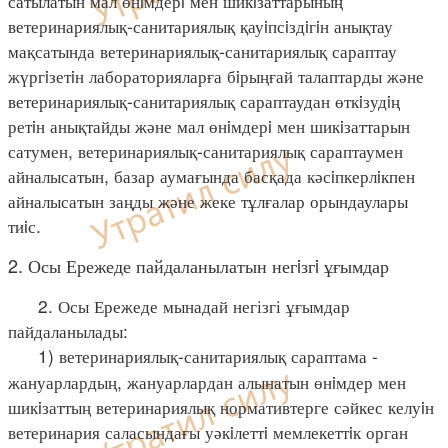
сатылатын мал өнiмдерi мен шикiзаттарының
ветеринариялық-санитариялық қауiпсiздiгiн анықтау
мақсатында ветеринариялық-санитариялық сараптау
жүргiзетiн лабораторияларға бiрыңғай талаптарды және
ветеринариялық-санитариялық сараптаудан өткiзудiң
ретiн анықтайды және мал өнiмдерi мен шикiзаттарын
сатумен, ветеринариялық-санитариялық сараптаумен
айналысатын, базар аумағында басқада кәсiпкерлiкпен
айналысатын заңды және жеке тұлғалар орындаулары
тиiс.
2. Осы Ережеде пайдаланылатын негiзгi ұғымдар
2. Осы Ережеде мынадай негізгі ұғымдар
пайдаланылады:
1) ветеринариялық-санитариялық сараптама -
жануарлардың, жануарлардан алынатын өнiмдер мен
шикiзаттың ветеринариялық нормативтерге сәйкес келуiн
ветеринария саласындағы уәкiлеттi мемлекеттiк орган