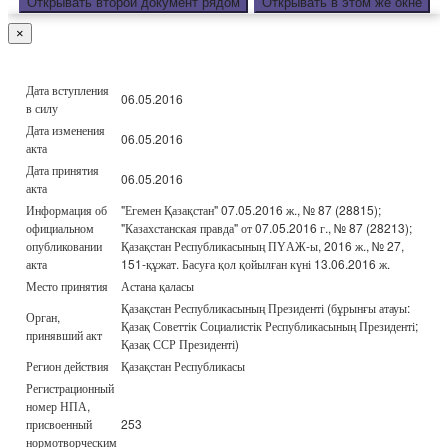
Открывать второй документ рядом
Открывать в этом же окне
×
Дата вступления
06.05.2016
в силу
Дата изменения
06.05.2016
акта
Дата принятия
06.05.2016
акта
Информация об
"Егемен Қазақстан" 07.05.2016 ж., № 87 (28815);
официальном
"Казахстанская правда" от 07.05.2016 г., № 87 (28213);
опубликовании
Қазақстан Республикасының ПҮАЖ-ы, 2016 ж., № 27,
акта
151-құжат. Басуға қол қойылған күні 13.06.2016 ж.
Место принятия
Астана қаласы
Қазақстан Республикасының Президенті (бұрынғы атауы:
Орган,
Қазақ Советтік Социалистік Республикасының Президенті;
принявший акт
Қазақ ССР Президенті)
Регион действия
Қазақстан Республикасы
Регистрационный
номер НПА,
присвоенный
253
нормотворческим