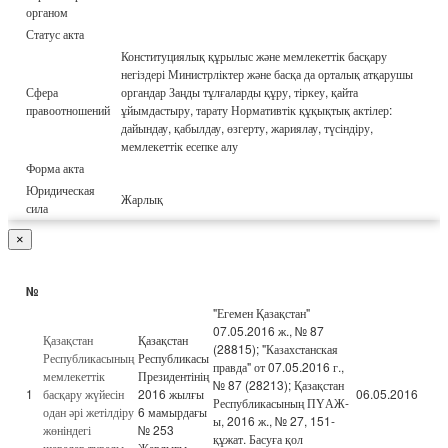
органом
Статус акта
Конституциялық құрылыс және мемлекеттік басқару
негіздері Министрліктер және басқа да орталық атқарушы
Сфера
органдар Заңды тұлғаларды құру, тіркеу, қайта
правоотношений
ұйымдастыру, тарату Нормативтік құқықтық актілер:
дайындау, қабылдау, өзгерту, жариялау, түсіндіру,
мемлекеттік есепке алу
Форма акта
Юридическая
Жарлық
сила
×
№
"Егемен Қазақстан"
07.05.2016 ж., № 87
Қазақстан
Қазақстан
(28815); "Казахстанская
Республикасының
Республикасы
правда" от 07.05.2016 г.,
мемлекеттік
Президентінің
№ 87 (28213); Қазақстан
1
басқару жүйесін
2016 жылғы
06.05.2016
Республикасының ПҮАЖ-
одан әрі жетілдіру
6 мамырдағы
ы, 2016 ж., № 27, 151-
жөніндегі
№ 253
құжат. Басуға қол
шаралар туралы
Жарлығы.