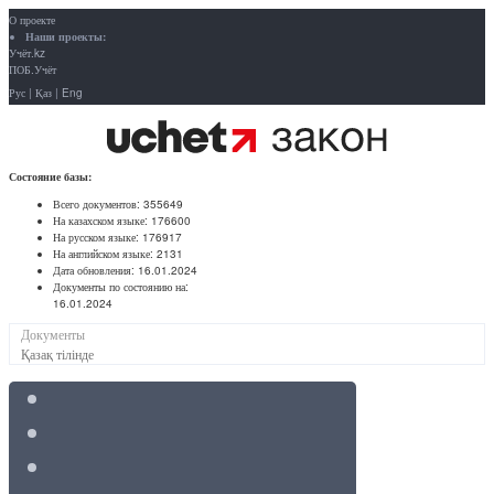
О проекте
Наши проекты:
Учёт.kz
ПОБ.Учёт
Рус
|
Қаз
|
Eng
Состояние базы:
Всего документов:
355649
На казахском языке:
176600
На русском языке:
176917
На английском языке:
2131
Дата обновления:
16.01.2024
Документы по состоянию на:
16.01.2024
Документы
Қазақ тілінде