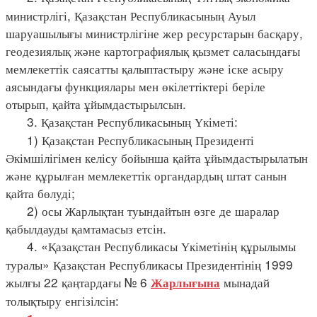
министрлігі, Қазақстан Республикасының Ауыл
шаруашылығы министрлігіне жер ресурстарын басқару,
геодезиялық және картографиялық қызмет саласындағы
мемлекеттік саясатты қалыптастыру және іске асыру
аясындағы функциялары мен өкілеттіктері беріле
отырып, қайта ұйымдастырылсын.
3. Қазақстан Республикасының Үкіметі:
1) Қазақстан Республикасының Президенті
Әкімшілігімен келісу бойынша қайта ұйымдастырылатын
және құрылған мемлекеттік органдардың штат санын
қайта бөлуді;
2) осы Жарлықтан туындайтын өзге де шаралар
қабылдауды қамтамасыз етсін.
4. «Қазақстан Республикасы Үкіметінің құрылымы
туралы» Қазақстан Республикасы Президентінің 1999
жылғы 22 қаңтардағы № 6
мынадай
Жарлығына
толықтыру енгізілсін: