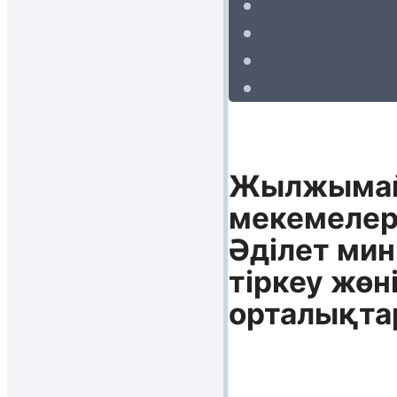
Жылжымайты
мекемелер
Әдiлет ми
тiркеу жөн
орталықта