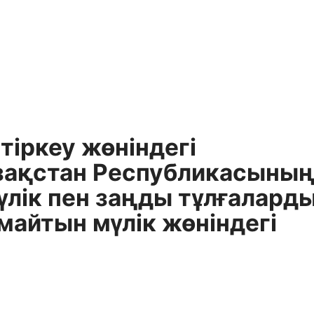
iркеу жөнiндегi
зақстан Республикасыны
лiк пен заңды тұлғалард
майтын мүлiк жөнiндегi