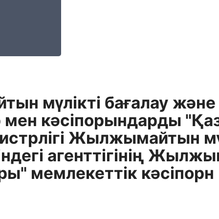
н мүлiктi бағалау және т
 мен кәсiпорындарды "Қа
нистрлiгi Жылжымайтын мү
iндегi агенттiгiнiң Жылжы
ры" мемлекеттiк кәсiпорн