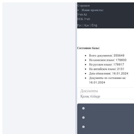
О проекте
Наши проекты:
Учёт.kz
ПОБ.Учёт
Рус
|
Қаз
|
Eng
Состояние базы:
Всего документов:
355649
На казахском языке:
176600
На русском языке:
176917
На английском языке:
2131
Дата обновления:
16.01.2024
Документы по состоянию на:
16.01.2024
Документы
Қазақ тілінде