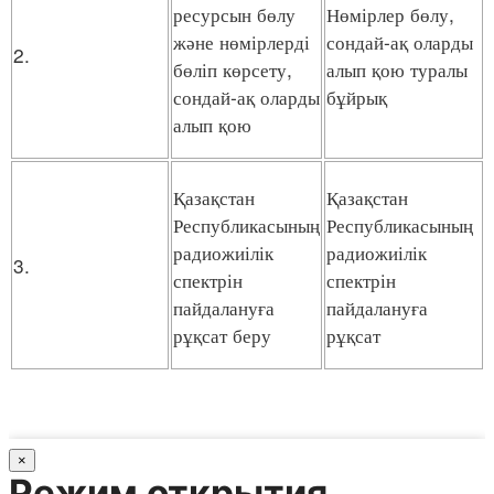
ресурсын бөлу
Нөмірлер бөлу,
және нөмірлерді
сондай-ақ оларды
2.
бөліп көрсету,
алып қою туралы
сондай-ақ оларды
бұйрық
алып қою
Қазақстан
Қазақстан
Республикасының
Республикасының
радиожиілік
радиожиілік
3.
спектрін
спектрін
пайдалануға
пайдалануға
рұқсат беру
рұқсат
×
Режим открытия