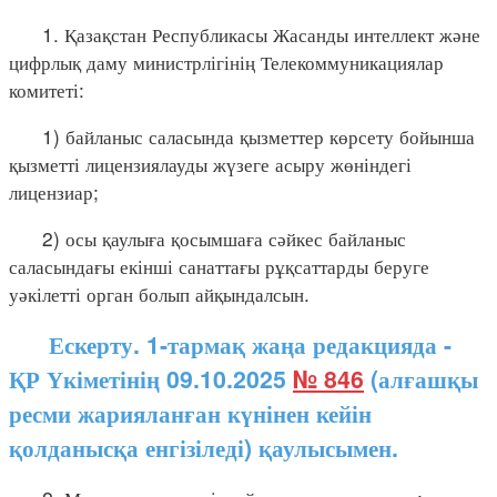
1. Қазақстан Республикасы Жасанды интеллект және
цифрлық даму министрлігінің Телекоммуникациялар
комитеті:
1) байланыс саласында қызметтер көрсету бойынша
қызметті лицензиялауды жүзеге асыру жөніндегі
лицензиар;
2) осы қаулыға қосымшаға сәйкес байланыс
саласындағы екінші санаттағы рұқсаттарды беруге
уәкілетті орган болып айқындалсын.
Ескерту. 1-тармақ жаңа редакцияда -
ҚР Үкіметінің 09.10.2025
№ 846
(алғашқы
ресми жарияланған күнінен кейін
қолданысқа енгізіледі) қаулысымен.