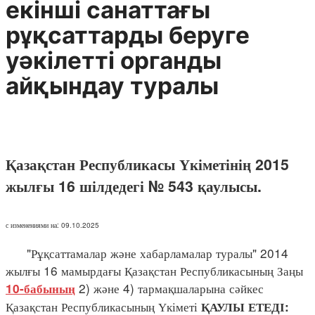
екінші санаттағы
рұқсаттарды беруге
уәкілетті органды
айқындау туралы
Қазақстан Республикасы Үкіметінің 2015
жылғы 16 шілдедегі № 543 қаулысы.
с изменениями на: 09.10.2025
"Рұқсаттамалар және хабарламалар туралы" 2014
жылғы 16 мамырдағы Қазақстан Республикасының Заңы
2) және 4) тармақшаларына сәйкес
10-бабының
Қазақстан Республикасының Үкіметі
ҚАУЛЫ ЕТЕДІ: