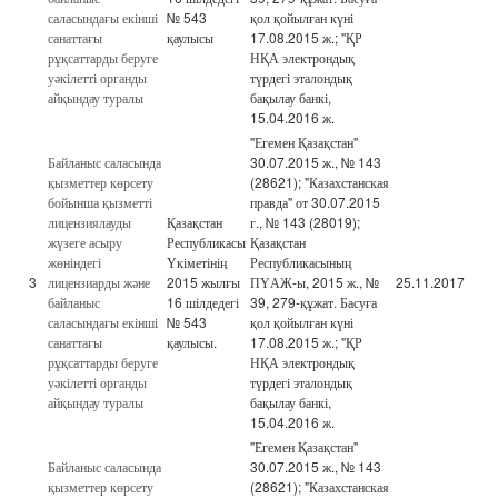
саласындағы екінші
№ 543
қол қойылған күні
санаттағы
қаулысы
17.08.2015 ж.; "ҚР
рұқсаттарды беруге
НҚА электрондық
уәкілетті органды
түрдегі эталондық
айқындау туралы
бақылау банкі,
15.04.2016 ж.
"Егемен Қазақстан"
Байланыс саласында
30.07.2015 ж., № 143
қызметтер көрсету
(28621); "Казахстанская
бойынша қызметті
правда" от 30.07.2015
лицензиялауды
Қазақстан
г., № 143 (28019);
жүзеге асыру
Республикасы
Қазақстан
жөніндегі
Үкіметінің
Республикасының
3
лицензиарды және
2015 жылғы
ПҮАЖ-ы, 2015 ж., №
25.11.2017
байланыс
16 шілдедегі
39, 279-құжат. Басуға
саласындағы екінші
№ 543
қол қойылған күні
санаттағы
қаулысы.
17.08.2015 ж.; "ҚР
рұқсаттарды беруге
НҚА электрондық
уәкілетті органды
түрдегі эталондық
айқындау туралы
бақылау банкі,
15.04.2016 ж.
"Егемен Қазақстан"
Байланыс саласында
30.07.2015 ж., № 143
қызметтер көрсету
(28621); "Казахстанская