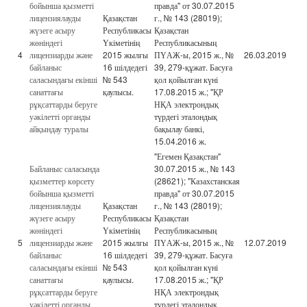
бойынша қызметті
правда" от 30.07.2015
лицензиялауды
Қазақстан
г., № 143 (28019);
жүзеге асыру
Республикасы
Қазақстан
жөніндегі
Үкіметінің
Республикасының
4
лицензиарды және
2015 жылғы
ПҮАЖ-ы, 2015 ж., №
26.03.2019
байланыс
16 шілдедегі
39, 279-құжат. Басуға
саласындағы екінші
№ 543
қол қойылған күні
санаттағы
қаулысы.
17.08.2015 ж.; "ҚР
рұқсаттарды беруге
НҚА электрондық
уәкілетті органды
түрдегі эталондық
айқындау туралы
бақылау банкі,
15.04.2016 ж.
"Егемен Қазақстан"
Байланыс саласында
30.07.2015 ж., № 143
қызметтер көрсету
(28621); "Казахстанская
бойынша қызметті
правда" от 30.07.2015
лицензиялауды
Қазақстан
г., № 143 (28019);
жүзеге асыру
Республикасы
Қазақстан
жөніндегі
Үкіметінің
Республикасының
5
лицензиарды және
2015 жылғы
ПҮАЖ-ы, 2015 ж., №
12.07.2019
байланыс
16 шілдедегі
39, 279-құжат. Басуға
саласындағы екінші
№ 543
қол қойылған күні
санаттағы
қаулысы.
17.08.2015 ж.; "ҚР
рұқсаттарды беруге
НҚА электрондық
уәкілетті органды
түрдегі эталондық