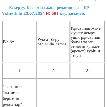
Ескерту. Қосымша жаңа редакцияда – ҚР
Үкіметінің 23.07.2024
№ 591
қаулысымен.
Рұқсаттың және
жүзеге асыру
үшін рұқсаттың
Рұқсат беру
Р/с №
болуы талап
рәсімінің атауы
етілетін қызмет
(әрекет) түрінің
атауы
1
2
3
1-сынып –
"қызметке
берілетін
рұқсаттар"