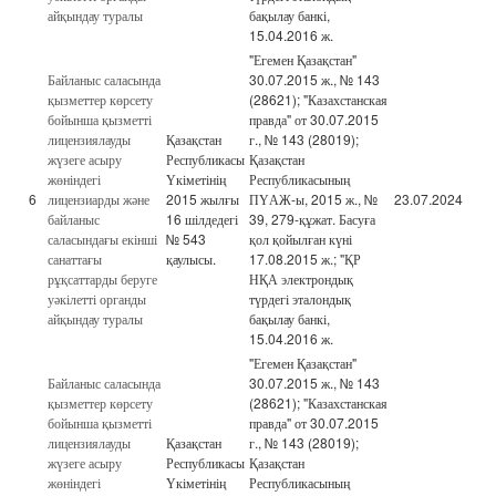
айқындау туралы
бақылау банкі,
15.04.2016 ж.
"Егемен Қазақстан"
Байланыс саласында
30.07.2015 ж., № 143
қызметтер көрсету
(28621); "Казахстанская
бойынша қызметті
правда" от 30.07.2015
лицензиялауды
Қазақстан
г., № 143 (28019);
жүзеге асыру
Республикасы
Қазақстан
жөніндегі
Үкіметінің
Республикасының
6
лицензиарды және
2015 жылғы
ПҮАЖ-ы, 2015 ж., №
23.07.2024
байланыс
16 шілдедегі
39, 279-құжат. Басуға
саласындағы екінші
№ 543
қол қойылған күні
санаттағы
қаулысы.
17.08.2015 ж.; "ҚР
рұқсаттарды беруге
НҚА электрондық
уәкілетті органды
түрдегі эталондық
айқындау туралы
бақылау банкі,
15.04.2016 ж.
"Егемен Қазақстан"
Байланыс саласында
30.07.2015 ж., № 143
қызметтер көрсету
(28621); "Казахстанская
бойынша қызметті
правда" от 30.07.2015
лицензиялауды
Қазақстан
г., № 143 (28019);
жүзеге асыру
Республикасы
Қазақстан
жөніндегі
Үкіметінің
Республикасының