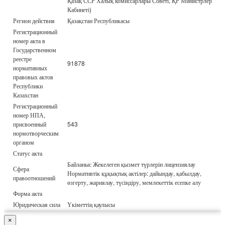
Қазақ ССР Халық комиссарлары Советі; ҚР Министрлер
Кабинеті)
Регион действия
Қазақстан Республикасы
Регистрационный
номер акта в
Государственном
реестре
91878
нормативных
правовых актов
Республики
Казахстан
Регистрационный
номер НПА,
присвоенный
543
нормотворческим
органом
Статус акта
Байланыс Жекелеген қызмет түрлерін лицензиялау
Сфера
Нормативтік құқықтық актілер: дайындау, қабылдау,
правоотношений
өзгерту, жариялау, түсіндіру, мемлекеттік есепке алу
Форма акта
Юридическая сила
Үкіметтің қаулысы
×