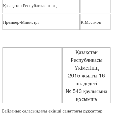
Қазақстан Республикасының
Премьер-Министрі
К.Мәсімов
Қазақстан
Республикасы
Үкіметінің
2015 жылғы 16
шілдедегі
№ 543 қаулысына
қосымша
Байланыс саласындағы екінші санаттағы рұқсаттар