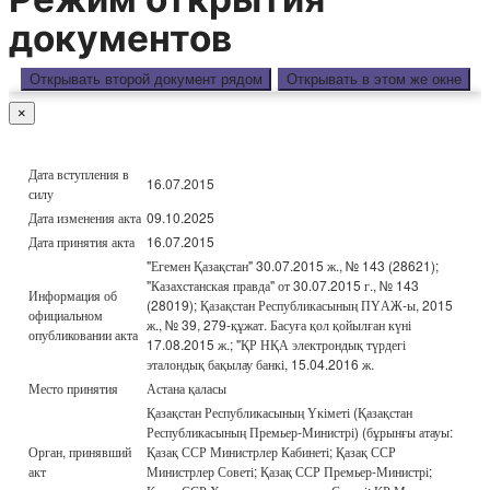
документов
Открывать второй документ рядом
Открывать в этом же окне
×
Дата вступления в
16.07.2015
силу
Дата изменения акта
09.10.2025
Дата принятия акта
16.07.2015
"Егемен Қазақстан" 30.07.2015 ж., № 143 (28621);
"Казахстанская правда" от 30.07.2015 г., № 143
Информация об
(28019); Қазақстан Республикасының ПҮАЖ-ы, 2015
официальном
ж., № 39, 279-құжат. Басуға қол қойылған күні
опубликовании акта
17.08.2015 ж.; "ҚР НҚА электрондық түрдегі
эталондық бақылау банкі, 15.04.2016 ж.
Место принятия
Астана қаласы
Қазақстан Республикасының Үкіметі (Қазақстан
Республикасының Премьер-Министрі) (бұрынғы атауы:
Орган, принявший
Қазақ ССР Министрлер Кабинеті; Қазақ ССР
акт
Министрлер Советі; Қазақ ССР Премьер-Министрі;