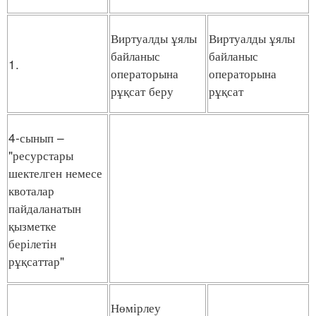
Виртуалды ұялы
Виртуалды ұялы
байланыс
байланыс
1.
операторына
операторына
рұқсат беру
рұқсат
4-сынып –
"ресурстары
шектелген немесе
квоталар
пайдаланатын
қызметке
берілетін
рұқсаттар"
Нөмірлеу