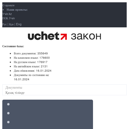
О проекте
Наши проекты:
Учёт.kz
ПОБ.Учёт
Рус
|
Қаз
|
Eng
Состояние базы:
Всего документов:
355649
На казахском языке:
176600
На русском языке:
176917
На английском языке:
2131
Дата обновления:
16.01.2024
Документы по состоянию на:
16.01.2024
Документы
Қазақ тілінде