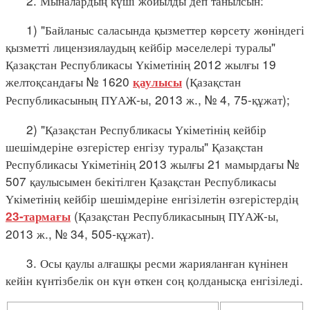
2. Мыналардың күші жойылды деп танылсын:
1) "Байланыс саласында қызметтер көрсету жөніндегі
қызметті лицензиялаудың кейбір мәселелері туралы"
Қазақстан Республикасы Үкіметінің 2012 жылғы 19
желтоқсандағы № 1620
(Қазақстан
қаулысы
Республикасының ПҮАЖ-ы, 2013 ж., № 4, 75-құжат);
2) "Қазақстан Республикасы Үкіметінің кейбір
шешімдеріне өзгерістер енгізу туралы" Қазақстан
Республикасы Үкіметінің 2013 жылғы 21 мамырдағы №
507 қаулысымен бекітілген Қазақстан Республикасы
Үкіметінің кейбір шешімдеріне енгізілетін өзгерістердің
(Қазақстан Республикасының ПҮАЖ-ы,
23-тармағы
2013 ж., № 34, 505-құжат).
3. Осы қаулы алғашқы ресми жарияланған күнінен
кейін күнтізбелік он күн өткен соң қолданысқа енгізіледі.