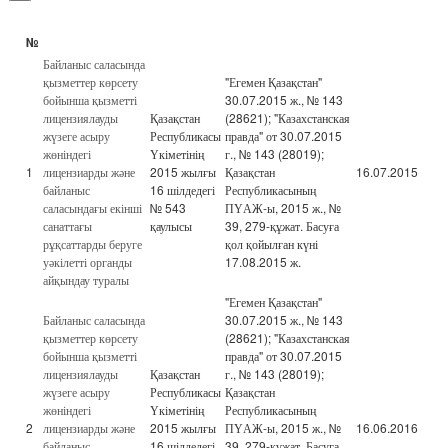
№
Байланыс саласында
қызметтер көрсету
"Егемен Қазақстан"
бойынша қызметті
30.07.2015 ж., № 143
лицензиялауды
Қазақстан
(28621); "Казахстанская
жүзеге асыру
Республикасы
правда" от 30.07.2015
жөніндегі
Үкіметінің
г., № 143 (28019);
1
лицензиарды және
2015 жылғы
Қазақстан
16.07.2015
байланыс
16 шілдедегі
Республикасының
саласындағы екінші
№ 543
ПҮАЖ-ы, 2015 ж., №
санаттағы
қаулысы
39, 279-құжат. Басуға
рұқсаттарды беруге
қол қойылған күні
уәкілетті органды
17.08.2015 ж.
айқындау туралы
"Егемен Қазақстан"
Байланыс саласында
30.07.2015 ж., № 143
қызметтер көрсету
(28621); "Казахстанская
бойынша қызметті
правда" от 30.07.2015
лицензиялауды
Қазақстан
г., № 143 (28019);
жүзеге асыру
Республикасы
Қазақстан
жөніндегі
Үкіметінің
Республикасының
2
лицензиарды және
2015 жылғы
ПҮАЖ-ы, 2015 ж., №
16.06.2016
байланыс
16 шілдедегі
39, 279-құжат. Басуға