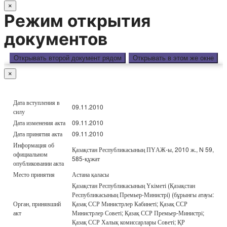
×
Режим открытия
документов
Открывать второй документ рядом
Открывать в этом же окне
×
Дата вступления в
09.11.2010
силу
Дата изменения акта
09.11.2010
Дата принятия акта
09.11.2010
Информация об
Қазақстан Республикасының ПҮАЖ-ы, 2010 ж., N 59,
официальном
585-құжат
опубликовании акта
Место принятия
Астана қаласы
Қазақстан Республикасының Үкіметі (Қазақстан
Республикасының Премьер-Министрі) (бұрынғы атауы:
Орган, принявший
Қазақ ССР Министрлер Кабинеті; Қазақ ССР
акт
Министрлер Советі; Қазақ ССР Премьер-Министрі;
Қазақ ССР Халық комиссарлары Советі; ҚР