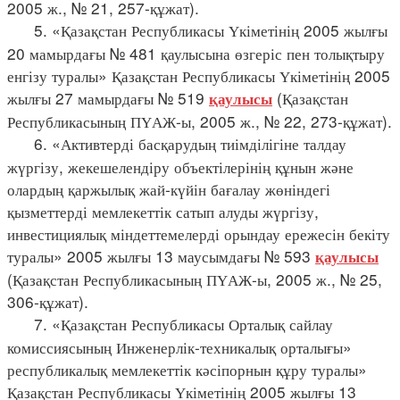
2005 ж., № 21, 257-құжат).
5. «Қазақстан Республикасы Үкіметінің 2005 жылғы
20 мамырдағы № 481 қаулысына өзгеріс пен толықтыру
енгізу туралы» Қазақстан Республикасы Үкіметінің 2005
жылғы 27 мамырдағы № 519
(Қазақстан
қаулысы
Республикасының ПҮАЖ-ы, 2005 ж., № 22, 273-құжат).
6. «Активтерді басқарудың тиімділігіне талдау
жүргізу, жекешелендіру объектілерінің құнын және
олардың қаржылық жай-күйін бағалау жөніндегі
қызметтерді мемлекеттік сатып алуды жүргізу,
инвестициялық міндеттемелерді орындау ережесін бекіту
туралы» 2005 жылғы 13 маусымдағы № 593
қаулысы
(Қазақстан Республикасының ПҮАЖ-ы, 2005 ж., № 25,
306-құжат).
7. «Қазақстан Республикасы Орталық сайлау
комиссиясының Инженерлік-техникалық орталығы»
республикалық мемлекеттік кәсіпорнын құру туралы»
Қазақстан Республикасы Үкіметінің 2005 жылғы 13