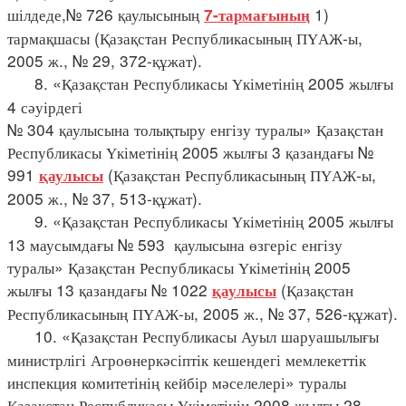
шілдеде,№ 726 қаулысының
1)
7-тармағының
тармақшасы (Қазақстан Республикасының ПҮАЖ-ы,
2005 ж., № 29, 372-құжат).
8. «Қазақстан Республикасы Үкіметінің 2005 жылғы
4 сәуірдегі
№ 304 қаулысына толықтыру енгізу туралы» Қазақстан
Республикасы Үкіметінің 2005 жылғы 3 қазандағы №
991
(Қазақстан Республикасының ПҮАЖ-ы,
қаулысы
2005 ж., № 37, 513-құжат).
9. «Қазақстан Республикасы Үкіметінің 2005 жылғы
13 маусымдағы № 593 қаулысына өзгеріс енгізу
туралы» Қазақстан Республикасы Үкіметінің 2005
жылғы 13 қазандағы № 1022
(Қазақстан
қаулысы
Республикасының ПҮАЖ-ы, 2005 ж., № 37, 526-құжат).
10. «Қазақстан Республикасы Ауыл шаруашылығы
министрлігі Агроөнеркәсіптік кешендегі мемлекеттік
инспекция комитетінің кейбір мәселелері» туралы
Қазақстан Республикасы Үкіметінің 2008 жылғы 28