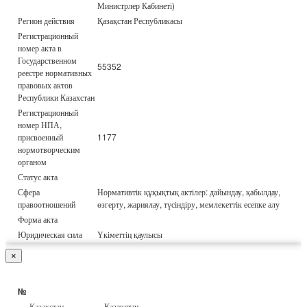
Министрлер Кабинеті)
Регион действия
Қазақстан Республикасы
Регистрационный
номер акта в
Государственном
55352
реестре нормативных
правовых актов
Республики Казахстан
Регистрационный
номер НПА,
присвоенный
1177
нормотворческим
органом
Статус акта
Сфера
Нормативтік құқықтық актілер: дайындау, қабылдау,
правоотношений
өзгерту, жариялау, түсіндіру, мемлекеттік есепке алу
Форма акта
Юридическая сила
Үкіметтің қаулысы
×
№
Қазақстан
Қазақстан