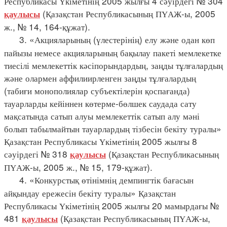
Республикасы Үкіметінің 2005 жылғы 4 сәуірдегі № 304
(Қазақстан Республикасының ПҮАЖ-ы, 2005
қаулысы
ж., № 14, 164-құжат).
3. «Акцияларының (үлестерінің) елу және одан көп
пайызы немесе акцияларының бақылау пакеті мемлекетке
тиесілі мемлекеттік кәсіпорындардың, заңды тұлғалардың
және олармен аффилиирленген заңды тұлғалардың
(табиғи монополиялар субъектілерін қоспағанда)
тауарларды кейіннен көтерме-бөлшек саудада сату
мақсатында сатып алуы мемлекеттік сатып алу мәні
болып табылмайтын тауарлардың тізбесін бекіту туралы»
Қазақстан Республикасы Үкіметінің 2005 жылғы 8
сәуірдегі № 318
(Қазақстан Республикасының
қаулысы
ПҮАЖ-ы, 2005 ж., № 15, 179-құжат).
4. «Конкурстық өтінімнің демпингтік бағасын
айқындау ережесін бекіту туралы» Қазақстан
Республикасы Үкіметінің 2005 жылғы 20 мамырдағы №
481
(Қазақстан Республикасының ПҮАЖ-ы,
қаулысы