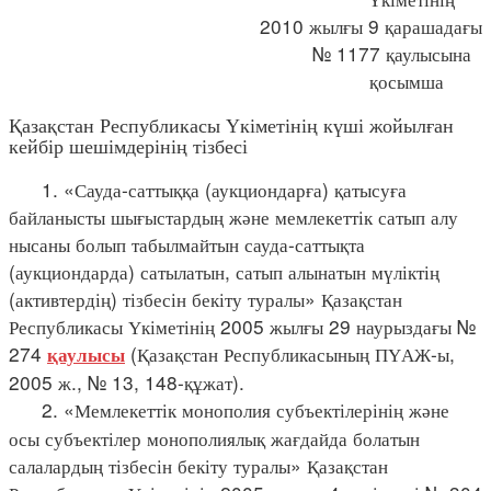
2010 жылғы 9 қарашадағы
№ 1177 қаулысына
қосымша
Қазақстан Республикасы Үкіметінің күші жойылған
кейбір шешімдерінің тізбесі
1. «Сауда-саттыққа (аукциондарға) қатысуға
байланысты шығыстардың және мемлекеттік сатып алу
нысаны болып табылмайтын сауда-саттықта
(аукциондарда) сатылатын, сатып алынатын мүліктің
(активтердің) тізбесін бекіту туралы» Қазақстан
Республикасы Үкіметінің 2005 жылғы 29 наурыздағы №
274
(Қазақстан Республикасының ПҮАЖ-ы,
қаулысы
2005 ж., № 13, 148-құжат).
2. «Мемлекеттік монополия субъектілерінің және
осы субъектілер монополиялық жағдайда болатын
салалардың тізбесін бекіту туралы» Қазақстан