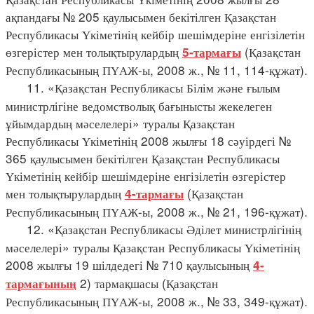
ақпандағы № 205 қаулысымен бекітілген Қазақстан
Республикасы Үкіметінің кейбір шешімдеріне енгізілетін
өзгерістер мен толықтырулардың
(Қазақстан
5-тармағы
Республикасының ПҮАЖ-ы, 2008 ж., № 11, 114-құжат).
11. «Қазақстан Республикасы Білім және ғылым
министрлігіне ведомстволық бағынысты жекелеген
ұйымдардың мәселелері» туралы Қазақстан
Республикасы Үкіметінің 2008 жылғы 18 сәуірдегі №
365 қаулысымен бекітілген Қазақстан Республикасы
Үкіметінің кейбір шешімдеріне енгізілетін өзгерістер
мен толықтырулардың
(Қазақстан
4-тармағы
Республикасының ПҮАЖ-ы, 2008 ж., № 21, 196-құжат).
12. «Қазақстан Республикасы Әділет министрлігінің
мәселелері» туралы Қазақстан Республикасы Үкіметінің
2008 жылғы 19 шілдедегі № 710 қаулысының
4-
2) тармақшасы (Қазақстан
тармағының
Республикасының ПҮАЖ-ы, 2008 ж., № 33, 349-құжат).