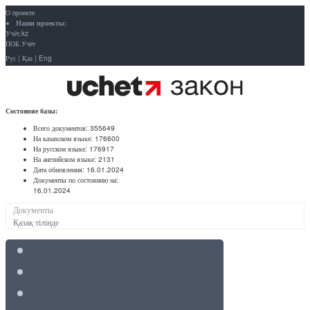
О проекте
Наши проекты:
Учёт.kz
ПОБ.Учёт
Рус
|
Қаз
|
Eng
Состояние базы:
Всего документов:
355649
На казахском языке:
176600
На русском языке:
176917
На английском языке:
2131
Дата обновления:
16.01.2024
Документы по состоянию на:
16.01.2024
Документы
Қазақ тілінде