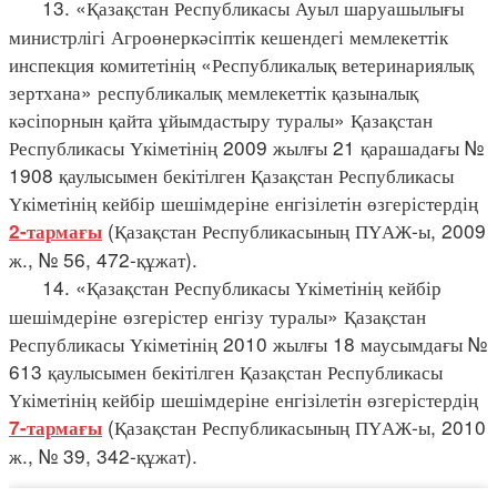
13. «Қазақстан Республикасы Ауыл шаруашылығы
министрлігі Агроөнеркәсіптік кешендегі мемлекеттік
инспекция комитетінің «Республикалық ветеринариялық
зертхана» республикалық мемлекеттік қазыналық
кәсіпорнын қайта ұйымдастыру туралы» Қазақстан
Республикасы Үкіметінің 2009 жылғы 21 қарашадағы №
1908 қаулысымен бекітілген Қазақстан Республикасы
Үкіметінің кейбір шешімдеріне енгізілетін өзгерістердің
(Қазақстан Республикасының ПҮАЖ-ы, 2009
2-тармағы
ж., № 56, 472-құжат).
14. «Қазақстан Республикасы Үкіметінің кейбір
шешімдеріне өзгерістер енгізу туралы» Қазақстан
Республикасы Үкіметінің 2010 жылғы 18 маусымдағы №
613 қаулысымен бекітілген Қазақстан Республикасы
Үкіметінің кейбір шешімдеріне енгізілетін өзгерістердің
(Қазақстан Республикасының ПҮАЖ-ы, 2010
7-тармағы
ж., № 39, 342-құжат).