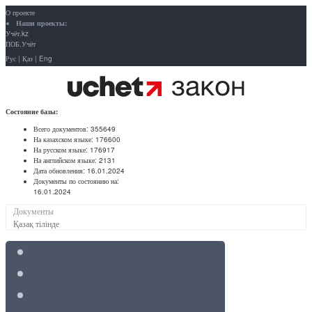
О проекте
Наши проекты:
Учёт.kz
ПОБ.Учёт
Рус
|
Қаз
|
Eng
Состояние базы:
Всего документов:
355649
На казахском языке:
176600
На русском языке:
176917
На английском языке:
2131
Дата обновления:
16.01.2024
Документы по состоянию на:
16.01.2024
Документы
Қазақ тілінде