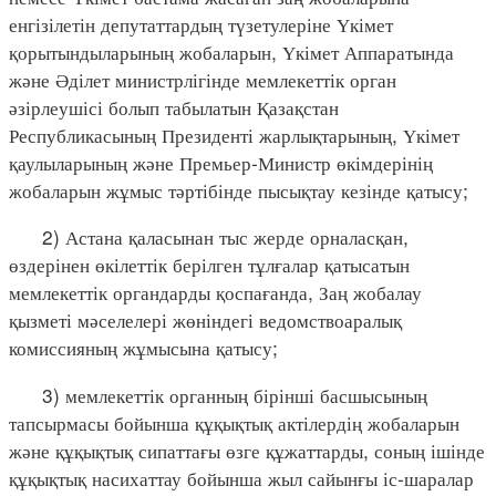
енгізілетін депутаттардың түзетулеріне Үкімет
қорытындыларының жобаларын, Үкімет Аппаратында
және Әділет министрлігінде мемлекеттік орган
әзірлеушісі болып табылатын Қазақстан
Республикасының Президенті жарлықтарының, Үкімет
қаулыларының және Премьер-Министр өкімдерінің
жобаларын жұмыс тәртібінде пысықтау кезінде қатысу;
2) Астана қаласынан тыс жерде орналасқан,
өздерінен өкілеттік берілген тұлғалар қатысатын
мемлекеттік органдарды қоспағанда, Заң жобалау
қызметі мәселелері жөніндегі ведомствоаралық
комиссияның жұмысына қатысу;
3) мемлекеттік органның бірінші басшысының
тапсырмасы бойынша құқықтық актілердің жобаларын
және құқықтық сипаттағы өзге құжаттарды, соның ішінде
құқықтық насихаттау бойынша жыл сайынғы іс-шаралар