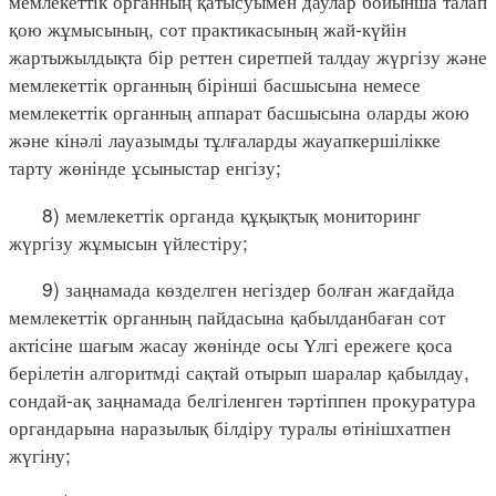
мемлекеттік органның қатысуымен даулар бойынша талап
қою жұмысының, сот практикасының жай-күйін
жартыжылдықта бір реттен сиретпей талдау жүргізу және
мемлекеттік органның бірінші басшысына немесе
мемлекеттік органның аппарат басшысына оларды жою
және кінәлі лауазымды тұлғаларды жауапкершілікке
тарту жөнінде ұсыныстар енгізу;
8) мемлекеттік органда құқықтық мониторинг
жүргізу жұмысын үйлестіру;
9) заңнамада көзделген негіздер болған жағдайда
мемлекеттік органның пайдасына қабылданбаған сот
актісіне шағым жасау жөнінде осы Үлгі ережеге қоса
берілетін алгоритмді сақтай отырып шаралар қабылдау,
сондай-ақ заңнамада белгіленген тәртіппен прокуратура
органдарына наразылық білдіру туралы өтінішхатпен
жүгіну;