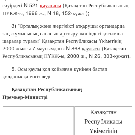
сәуiрдегi N 521
(Қазақстан Республикасының
қаулысы
ПҮКЖ-ы, 1996 ж., N 18, 152-құжат);
3) "Орталық және жергiлiктi атқарушы органдарда
заң жұмысының сапасын арттыру жөнiндегi қосымша
шаралар туралы" Қазақстан Республикасы Yкiметiнiң
2000 жылғы 7 маусымдағы N 868
қаулысы
(Қазақстан
Республикасының ПYКЖ-ы, 2000 ж., N 26, 303-құжат).
5. Осы қаулы қол қойылған күнінен бастап
қолданысқа енгiзiледi.
Қазақстан Республикасының
Премьер-Министрі
Қазақстан
Республикасы
Үкiметiнiң