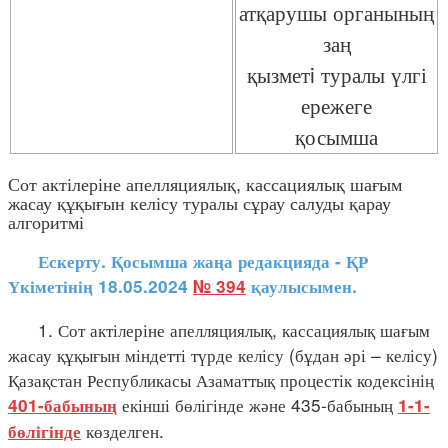
атқарушы органының
заң
қызметi туралы үлгі
ережеге
қосымша
Сот актілеріне апелляциялық, кассациялық шағым
жасау құқығын келісу туралы сұрау салуды қарау
алгоритмі
Ескерту. Қосымша жаңа редакцияда - ҚР
Үкіметінің 18.05.2024
№ 394
қаулысымен.
1. Сот актілеріне апелляциялық, кассациялық шағым
жасау құқығын міндетті түрде келісу (бұдан әрі – келісу)
Қазақстан Республикасы Азаматтық процестік кодексінің
екінші бөлігінде және 435-бабының
401-бабының
1-1-
көзделген.
бөлігінде