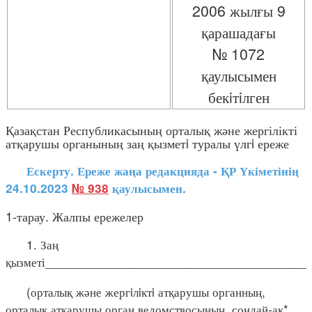
2006 жылғы 9
қарашадағы
№ 1072
қаулысымен
бекiтiлген
Қазақстан Республикасының орталық және жергілікті
атқарушы органының заң қызметi туралы үлгi ереже
Ескерту. Ереже жаңа редакцияда - ҚР Үкіметінің
24.10.2023
№ 938
қаулысымен.
1-тарау. Жалпы ережелер
1. Заң
қызметі_____________________________________
(орталық және жергiлiктi атқарушы органның,
орталық атқарушы орган ведомствосының, сондай-ақ*