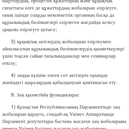
шарттардың, процестік құжаттарың және құқықтық
сипаттағы өзге де құжаттардың жобаларын әзірлеуге,
оның ішінде оларды мемлекеттік органның басқа да
құрылымдық бөлімшелері әзірлеген жағдайда келісу
арқылы әзірлеуге қатысу;
3) құқықтық актілердің жобаларын әзірлеумен
айналысатын құрылымдық бөлімшелердің қызметкерлері
үшін тоқсан сайын тағылымдамалар мен семинарлар
өткізу;
4) заңды күшіне енген сот актілерін орындау
жөніндегі шаралардың қабылдануын қамтамасыз ету.
9. Заң қызметiнiң функциялары:
1) Қазақстан Республикасының Парламентінде заң
жобаларын қарауға, сондай-ақ Үкімет Аппаратында
Парламент депутаттары бастама жасаған заң жобаларына
немесе Үкімет бастама жасаған заң жобаларына