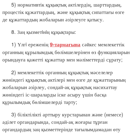
5) нормативтік құқықтық актілердің, шарттардың,
процестік құжаттардың, және құқықтық сипаттағы өзге
де құжаттардың жобаларын әзірлеуге қатысу.
8. Заң қызметiнiң құқықтары:
1) Үлгi ереженің
сәйкес мемлекеттік
9-тармағына
органның құрылымдық бөлімшелерінен өз функцияларын
орындауға қажетті құжаттар мен мәліметтерді сұрату;
2) мемлекеттік органның құқықтық мәселелер
жөніндегі құқықтық актілері мен өзге де құжаттарының
жобаларын әзірлеу, сондай-ақ құқықтық насихаттау
жөніндегі іс-шараларды іске асыру үшін басқа
құрылымдық бөлімшелерді тарту;
3) біліктілікті арттыру курстарынан және (немесе)
әділет органдарында, сондай-ақ жоғары тұрған
органдардың заң қызметтерінде тағылымдамадан өту