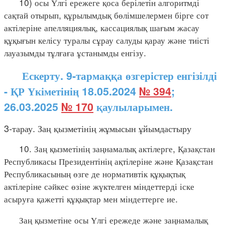
10) осы Үлгі ережеге қоса берілетін алгоритмді
сақтай отырып, құрылымдық бөлімшелермен бірге сот
актілеріне апелляциялық, кассациялық шағым жасау
құқығын келісу туралы сұрау салуды қарау және тиісті
лауазымды тұлғаға ұстанымды енгізу.
Ескерту. 9-тармаққа өзгерістер енгізілді
- ҚР Үкіметінің 18.05.2024
№ 394
;
26.03.2025
№ 170
қаулыларымен.
3-тарау. Заң қызметінің жұмысын ұйымдастыру
10. Заң қызметінің заңнамалық актілерге, Қазақстан
Республикасы Президентінің ақтілеріне және Қазақстан
Республикасының өзге де нормативтік құқықтық
актілеріне сәйкес өзіне жүктелген міндеттерді іске
асыруға қажетті құқықтар мен міндеттерге ие.
Заң қызметіне осы Үлгі ережеде және заңнамалық