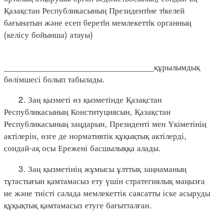
Қазақстан Республикасының Президентiне тiкелей
бағынатын және есеп беретiн мемлекеттiк органның
(келісу бойынша) атауы)
_______________________________құрылымдық
бөлімшесі болып табылады.
2. Заң қызметі өз қызметінде Қазақстан
Республикасының Конституциясын, Қазақстан
Республикасының заңдарын, Президенті мен Үкіметінің
актілерін, өзге де нормативтік құқықтық актілерді,
сондай-ақ осы Ережені басшылыққа алады.
3. Заң қызметінің жұмысы ұлттық заңнаманың
тұтастығын қамтамасыз ету үшін стратегиялық маңызға
ие және тиісті салада мемлекеттік саясатты іске асыруды
құқықтық қамтамасыз етуге бағытталған.