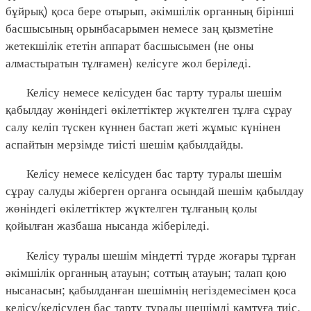
бұйрық) қоса бере отырып, әкімшілік органның бірінші
басшысының орынбасарымен немесе заң қызметіне
жетекшілік ететін аппарат басшысымен (не оны
алмастыратын тұлғамен) келісуге жол беріледі.
Келісу немесе келісуден бас тарту туралы шешім
қабылдау жөніндегі өкілеттіктер жүктелген тұлға сұрау
салу келіп түскен күннен бастап жеті жұмыс күнінен
аспайтын мерзімде тиісті шешім қабылдайды.
Келісу немесе келісуден бас тарту туралы шешім
сұрау салуды жіберген органға осындай шешім қабылдау
жөніндегі өкілеттіктер жүктелген тұлғаның қолы
қойылған жазбаша нысанда жіберіледі.
Келісу туралы шешім міндетті түрде жоғары тұрған
әкімшілік органның атауын; соттың атауын; талап қою
нысанасын; қабылданған шешімнің негіздемесімен қоса
келісу/келісуден бас тарту туралы шешімді қамтуға тиіс.