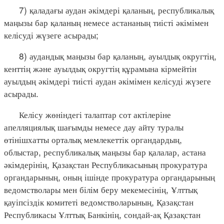
7) қаладағы аудан әкімдері қаланың, республикалық
маңызы бар қаланың немесе астананың тиісті әкімімен
келісуді жүзеге асырады;
8) аудандық маңызы бар қаланың, ауылдық округтің,
кенттің және ауылдық округтің құрамына кірмейтін
ауылдың әкімдері тиісті аудан әкімімен келісуді жүзеге
асырады.
Келісу жөніндегі талаптар сот актілеріне
апелляциялық шағымды немесе дау айту туралы
өтінішхатты орталық мемлекеттік органдардың,
облыстар, республикалық маңызы бар қалалар, астана
әкімдерінің, Қазақстан Республикасының прокуратура
органдарының, оның ішінде прокуратура органдарының
ведомстволары мен білім беру мекемесінің, Ұлттық
қауіпсіздік комитеті ведомстволарының, Қазақстан
Республикасы Ұлттық Банкінің, сондай-ақ Қазақстан