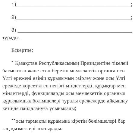
1)______________________________________;
2)______________________________________;
3) ______________________________________
тұрады.
Ескертпе:
* Қазақстан Республикасының Президентіне тікелей
бағынатын және есеп беретін мемлекеттік органға осы
Үлгі ережені өзінің құрылымын әзірлеу және осы Үлгі
ережеде көрсетілген негізгі міндеттерді, құқықтар мен
міндеттерді, функцияларды осы мемлекеттік органның
құрылымдық бөлімшелері туралы ережелерде айқындау
кезінде пайдалануға ұсынылады;
**осы тармақты құрамына кіретін бөлімшелері бар
заң қызметтері толтырады.