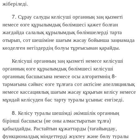
жіберіледі.
7. Сұрау салуды келісуші органның заң қызметі
немесе өзге құрылымдық бөлімшесі қажет болған
жағдайда салалық құрылымдық бөлімшелерді тарта
отырып, сот шешіміне шағым жасау бойынша заңнамада
көзделген негіздердің болуы тұрғысынан қарайды.
Келісуші органның заң қызметі немесе келісуші
органның өзге құрылымдық бөлімшесі келісуші
органның басшысына немесе осы алгоритмнің 8-
тармағына сәйкес өзге тұлғаға сот актісіне апелляциялық
немесе кассациялық шағым жасау құқығын келісу немесе
мұндай келісуден бас тарту туралы ұсыныс енгізеді.
8. Келісу туралы шешімді әкімшілік органның
бірінші басшысы (не оны алмастыратын тұлға)
қабылдайды. Растайтын құжаттарды (тағайындау,
функционалдық міндеттерді жүктеу және бөлу туралы