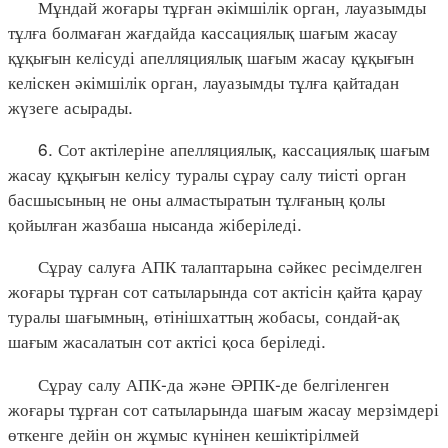
Мұндай жоғары тұрған әкімшілік орган, лауазымды
тұлға болмаған жағдайда кассациялық шағым жасау
құқығын келісуді апелляциялық шағым жасау құқығын
келіскен әкімшілік орган, лауазымды тұлға қайтадан
жүзеге асырады.
6. Сот актілеріне апелляциялық, кассациялық шағым
жасау құқығын келісу туралы сұрау салу тиісті орган
басшысының не оны алмастыратын тұлғаның қолы
қойылған жазбаша нысанда жіберіледі.
Сұрау салуға АПК талаптарына сәйкес ресімделген
жоғары тұрған сот сатыларында сот актісін қайта қарау
туралы шағымның, өтінішхаттың жобасы, сондай-ақ
шағым жасалатын сот актісі қоса беріледі.
Сұрау салу АПК-да және ӘРПК-де белгіленген
жоғары тұрған сот сатыларында шағым жасау мерзімдері
өткенге дейін он жұмыс күнінен кешіктірілмей