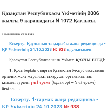
Қазақстан Республикасы Үкіметінің 2006
жылғы 9 қарашадағы N 1072 Қаулысы.
с изменениями на: 26.03.2025
Ескерту. Қаулының тақырыбы жаңа редакцияда -
ҚР Үкіметінің 24.10.2023
№ 938
қаулысымен.
Қазақстан Республикасының Үкiметi
:
ҚАУЛЫ ЕТЕДI
1. Қоса берiлiп отырған Қазақстан Республикасының
орталық және жергілікті атқарушы органының заң
қызметі туралы
(бұдан әрi – Үлгi ереже)
үлгi ереже
бекiтiлсiн.
Ескерту. 1-тармақ жаңа редакцияда -
ҚР Үкіметінің 24.10.2023
№ 938