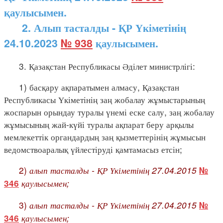
қаулысымен.
2. Алып тасталды - ҚР Үкіметінің
24.10.2023
№ 938
қаулысымен.
3. Қазақстан Республикасы Әділет министрлігі:
1) басқару ақпаратымен алмасу, Қазақстан
Республикасы Үкіметінің заң жобалау жұмыстарының
жоспарын орындау туралы үнемі еске салу, заң жобалау
жұмысының жай-күйі туралы ақпарат беру арқылы
мемлекеттік органдардың заң қызметтерінің жұмысын
ведомствоаралық үйлестіруді қамтамасыз етсін;
2)
алып тасталды - ҚР Үкіметінің 27.04.2015
№
қаулысымен;
346
3)
алып тасталды - ҚР Үкіметінің 27.04.2015
№
қаулысымен;
346