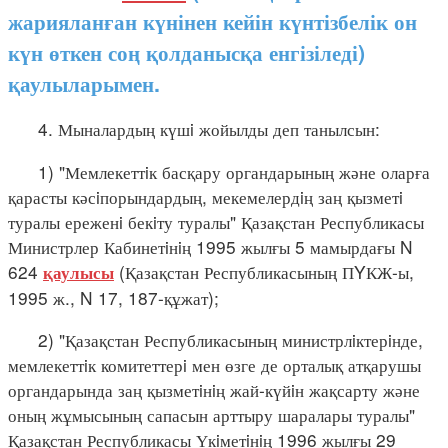
жарияланған күнінен кейін күнтізбелік он
күн өткен соң қолданысқа енгізіледі)
қаулыларымен.
4. Мыналардың күшi жойылды деп танылсын:
1) "Мемлекеттiк басқару органдарының және оларға
қарасты кәсiпорындардың, мекемелердiң заң қызметi
туралы ереженi бекiту туралы" Қазақстан Республикасы
Министрлер Кабинетiнiң 1995 жылғы 5 мамырдағы N
624
(Қазақстан Республикасының ПYКЖ-ы,
қаулысы
1995 ж., N 17, 187-құжат);
2) "Қазақстан Республикасының министрлiктерiнде,
мемлекеттiк комитеттерi мен өзге де орталық атқарушы
органдарында заң қызметiнiң жай-күйiн жақсарту және
оның жұмысының сапасын арттыру шаралары туралы"
Қазақстан Республикасы Үкiметiнiң 1996 жылғы 29