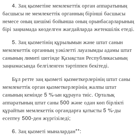
4. Заң қызметіне мемлекеттік орган аппаратының
басшысы не мемлекеттік органның бірінші басшысы
немесе оның шешімі бойынша оның орынбасарларының
бірі заңнамада көзделген жағдайларда жетекшілік етеді.
5. Заң қызметінің құрылымын және штат санын
мемлекеттік органның уәкілетті лауазымды адамы штат
санының лимиті шегінде Қазақстан Республикасының
заңнамасында белгіленген тәртіппен бекітеді.
Бұл ретте заң қызметі қызметкерлерінің штат саны
мемлекеттік орган қызметкерлерінің жалпы штат
санының кемінде 5 %-ын құрауға тиіс. Орталық
аппаратының штат саны 500 және одан көп бірлікті
құрайтын мемлекеттік органдарға қатысты 5 %-ды
есептеу 500-ден жүргізіледі;
6. Заң қызметі мыналардан**: