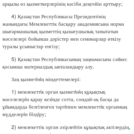
арқылы өз қызметкерлерінің кәсіби деңгейін арттыру;
4) Қазақстан Республикасы Президентінің
жанындағы Мемлекеттік басқару академиясына норма
шығармашылық қызметтің қызығушылық танытатын
мәселелері бойынша дәрістер мен семинарлар өткізу
туралы ұсыныстар енгізу;
5) Қазақстан Республикасының заңнамасына сәйкес
қосымша материалдық ынталандыру алу.
Заң қызметiнiң міндеттемелері:
1) мемлекеттiк орган қызметiнiң құқықтық
мәселелерiн қарау кезiнде сотта, сондай-ақ басқа да
ұйымдарда белгiленген тәртiппен мемлекеттiк органның
мүдделерiн бiлдiру;
2) мемлекеттік орган әзірлейтін құқықтық актілердің,