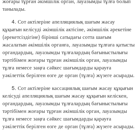
жоғары тұрған әкімшілік орган, лауазымды тұлға болып
танылады.
4. Сот актілеріне апелляциялық шағым жасау
құқығын келісуді әкімшілік актісіне, әкімшілік әрекетіне
(әрекетсіздігіне) бірінші сатыдағы сотта шағым
жасалатын әкімшілік органға, лауазымды тұлғаға қатысты
органдардың, лауазымды тұлғалардың бағыныстылығы
тәртібімен жоғары тұрған әкімшілік орган, лауазымды
тұлға немесе заңға сәйкес шағымдарды қарауға
уәкілеттік берілген өзге де орган (тұлға) жүзеге асырады.
5. Сот актілеріне кассациялық шағым жасау құқығын
келісуді апелляциялық шағым жасау құқығын келіскен,
органдардың, лауазымды тұлғалардың бағыныстылығы
тәртібімен жоғары тұрған әкімшілік орган, лауазымды
тұлға немесе заңға сәйкес шағымдарды қарауға
уәкілеттік берілген өзге де орган (тұлға) жүзеге асырады.