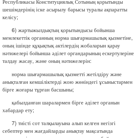
Республикасы Конституциялық Сотының қорытынды
шешімдерінің іске асырылу барысы туралы ақпаратты
келісу;
6) жартыжылдықтың қорытындысы бойынша
мемлекеттік органның норма шығармашылық қызметіне,
оның ішінде құқықтық актілердің жобаларын қарау
нәтижелері бойынша әділет органдарының ескертулеріне
талдау жасау, және оның нәтижелерін:
норма шығармашылық қызметті жетілдіру және
анықталған кемшіліктерді жою жөніндегі ұсыныстармен
бірге жоғары тұрған басшыны;
қабылданған шаралармен бірге әділет органын
хабардар ету;
7) тиісті сот талқылауына алып келген негізгі
себептер мен жағдайларды анықтау мақсатында