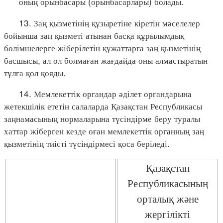
оның орынбасары (орынбасарлары) болады.
13. Заң қызметінің құзыретіне кіретін мәселелер
бойынша заң қызметі атынан басқа құрылымдық
бөлімшелерге жіберілетін құжаттарға заң қызметінің
басшысы, ал ол болмаған жағдайда оны алмастыратын
тұлға қол қояды.
14. Мемлекеттік органдар әділет органдарына
жетекшілік ететін салаларда Қазақстан Республикасы
заңнамасының нормаларына түсіндірме беру туралы
хаттар жіберген кезде оған мемлекеттік органның заң
қызметінің тиісті түсіндірмесі қоса беріледі.
Қазақстан
Республикасының
орталық және
жергілікті