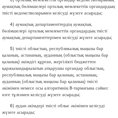
аумақтық бөлімшелері орталық мемлекеттік органдардың
тиісті ведомстволарымен келісуді жүзеге асырады;
4) аумақтық департаменттердің аумақтық
бөлімшелері орталық мемлекеттік органдардың тиісті
аумақтық департаменттерімен келісуді жүзеге асырады;
5) тиісті облыстың, республикалық маңызы бар
қаланың, астананың, ауданның (облыстық маңызы бар
қаланың) әкімдігі құрған, жергілікті бюджеттен
қаржыландырылатын атқарушы органдар облыстың,
республикалық маңызы бар қаланың, астананың,
ауданның (облыстық маңызы бар қаланың) тиісті
әкімімен немесе осы алгоритмнің 8-тармағына сәйкес
өзге тұлғамен келісуді жүзеге асырады;
6) аудан әкімдері тиісті облыс әкімімен келісуді
жүзеге асырады;