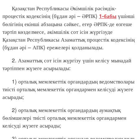
Қазақстан Республикасы Әкімшілік рәсімдік-
процестік кодексінің (бұдан әрі – ӘРПК)
үшінші
1-бабы
бөлігінің екінші абзацына сәйкес, егер ӘРПК-де өзгеше
тәртіп көзделмесе, әкімшілік сот ісін жүргізуде
Қазақстан Республикасы Азаматтық процестік кодексінің
(бұдан әрі – АПК) ережелері қолданылады.
2. Азаматтық сот ісін жүргізу үшін келісу мынадай
тәртіппен жүзеге асырылады:
1) орталық мемлекеттік органдардың ведомстволары
тиісті орталық мемлекеттік органдармен келісуді жүзеге
асырады;
2) орталық мемлекеттік органдардың аумақтық
бөлімшелері тиісті орталық мемлекеттік органдармен
келісуді жүзеге асырады;
3) орталық мемлекеттік органдар ведомстволарының