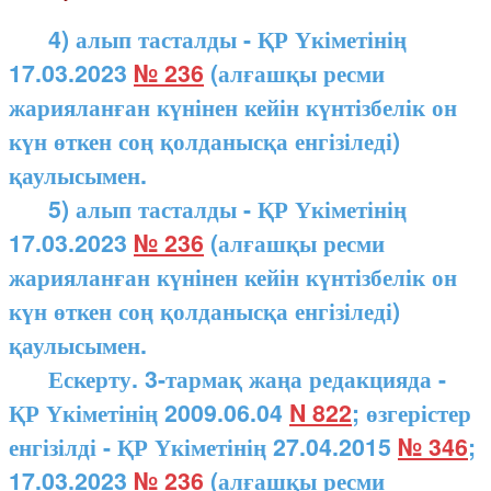
4) алып тасталды - ҚР Үкіметінің
17.03.2023
№ 236
(алғашқы ресми
жарияланған күнінен кейін күнтізбелік он
күн өткен соң қолданысқа енгізіледі)
қаулысымен.
5) алып тасталды - ҚР Үкіметінің
17.03.2023
№ 236
(алғашқы ресми
жарияланған күнінен кейін күнтізбелік он
күн өткен соң қолданысқа енгізіледі)
қаулысымен.
Ескерту. 3-тармақ жаңа редакцияда -
ҚР Үкіметінің 2009.06.04
N 822
; өзгерістер
енгізілді - ҚР Үкіметінің 27.04.2015
№ 346
;
17.03.2023
№ 236
(алғашқы ресми