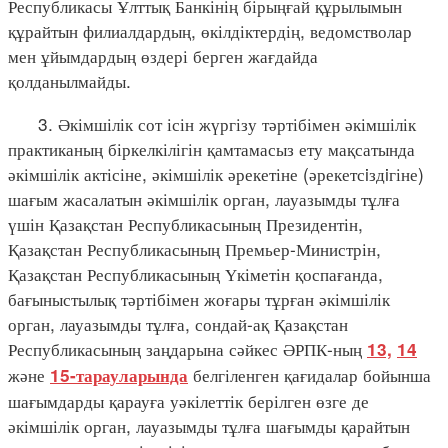
Республикасы Ұлттық Банкінің бірыңғай құрылымын
құрайтын филиалдардың, өкілдіктердің, ведомстволар
мен ұйымдардың өздері берген жағдайда
қолданылмайды.
3. Әкімшілік сот ісін жүргізу тәртібімен әкімшілік
практиканың біркелкілігін қамтамасыз ету мақсатында
әкімшілік актісіне, әкімшілік әрекетіне (әрекетсiздiгіне)
шағым жасалатын әкімшілік орган, лауазымды тұлға
үшін Қазақстан Республикасының Президентін,
Қазақстан Республикасының Премьер-Министрін,
Қазақстан Республикасының Үкіметін қоспағанда,
бағыныстылық тәртібімен жоғары тұрған әкімшілік
орган, лауазымды тұлға, сондай-ақ Қазақстан
Республикасының заңдарына сәйкес ӘРПК-ның
13,
14
және
белгіленген қағидалар бойынша
15-тарауларында
шағымдарды қарауға уәкілеттік берілген өзге де
әкімшілік орган, лауазымды тұлға шағымды қарайтын