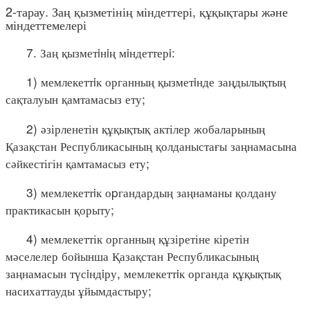
2-тарау. Заң қызметінің міндеттері, құқықтары және
міндеттемелері
7. Заң қызметiнiң мiндеттерi:
1) мемлекеттiк органның қызметiнде заңдылықтың
сақталуын қамтамасыз ету;
2) әзірленетін құқықтық актілер жобаларының
Қазақстан Республикасының қолданыстағы заңнамасына
сәйкестігін қамтамасыз ету;
3) мемлекеттiк оpгандардың заңнаманы қолдану
практикасын қорыту;
4) мемлекеттік органның құзіретіне кіретін
мәселелер бойынша Қазақстан Республикасының
заңнамасын түсiндiру, мемлекеттiк органда құқықтық
насихаттауды ұйымдастыру;