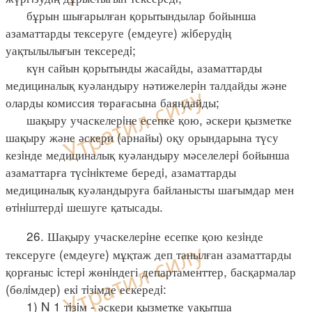
бұрын шығарылған қорытындылар бойынша
азаматтарды тексеруге (емдеуге) жiберудiң
уақтылылығын тексередi;
күн сайын қорытынды жасайды, азаматтарды
медициналық куәландыру нәтижелерiн талдайды және
оларды комиссия төрағасына баяндайды;
шақыру учаскелерiне есепке қою, әскери қызметке
шақыру және әскери (арнайы) оқу орындарына түсу
кезiнде медициналық куәландыру мәселелерi бойынша
азаматтарға түсiнiктеме бередi, азаматтарды
медициналық куәландыруға байланысты шағымдар мен
өтiнiштердi шешуге қатысады.
26. Шақыру учаскелерiне есепке қою кезiнде
тексеруге (емдеуге) мұқтаж деп танылған азаматтарды
қорғаныс iстерi жөнiндегі департаменттер, басқармалар
(бөлiмдер) екi тiзiмде ескередi:
1) N 1 тiзiм - әскери қызметке уақытша