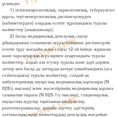
ұсынады:
1) психоневрологиялық, наркологиялық, туберкулезге
қарсы, терi-венерологиялық диспансерлерден
(кабинеттерден) олардың есепте тұратындығы туралы
мәлiметтер (анықтамалар);
2) басқа медициналық денсаулық сақтау
ұйымдарынан созылмалы ауруы бойынша диспансерлiк
есепте тұру жағдайы және соңғы 12 ай iшiнде жұқпалы
және паразитарлық аурулармен ауырғандығы туралы
мәлiметтер, алдын ала егулер туралы және дәрi-дәрмек
заттар мен басқа да заттарды көтере алмайтындығы (аса
сезiмталдығы) туралы мәлiметтер, сондай-ақ
амбулаториялық науқастың медициналық карталары (N
025/у нысаны) және жасөспiрiмнiң медициналық картаға
салынатын парағы (N 025-1/у нысаны), стационарлық
науқастың аурулар тарихынан көшiрмелер,
рентгенограммалар, арнайы зерттеу әдiстерiнiң
хаттамалары және азаматтардың денсаулық жағдайын