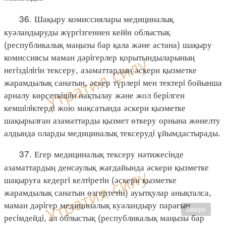
36. Шақыру комиссиялары медициналық
куәландыруды жүргiзгеннен кейiн облыстық
(республикалық маңызы бар қала және астана) шақыру
комиссиясы маман дәрiгерлер қорытындыларының
негiздiлiгiн тексеру, азаматтардың әскери қызметке
жарамдылық санатын, әскер түрлерi мен тектерi бойынша
арналу көрсеткiшiн нақтылау және жол берiлген
кемшiлiктердi жою мақсатында әскери қызметке
шақырылған азаматтарды қызмет өткеру орнына жөнелту
алдында оларды медициналық тексерудi ұйымдастырады.
37. Егер медициналық тексеру нәтижесiнде
азаматтардың денсаулық жағдайында әскери қызметке
шақыруға кедергi келтiретiн (әскери қызметке
жарамдылық санатын өзгертетiн) ауытқулар анықталса,
маман дәрiгер медициналық куәландыру парағын
Вверх
ресiмдейдi, ал облыстық (республикалық маңызы бар