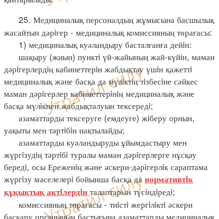
25. Медициналық персоналдың жұмысына басшылық
жасайтын дәрiгер - медициналық комиссияның төрағасы:
1) медициналық куәландыру басталғанға дейiн:
шақыру (жиын) пунктi үй-жайының жай-күйiн, маман
дәрiгерлердiң кабинеттерiн жабдықтау үшiн қажеттi
медициналық және басқа да мүлiктiң тiзбесiне сәйкес
маман дәрiгерлер кабинеттерiнiң медициналық және
басқа мүлiкпен жабдықталуын тексередi;
азаматтарды тексеруге (емдеуге) жiберу орнын,
уақыты мен тәртiбiн нақтылайды;
азаматтарды куәландыруды ұйымдастыру мен
жүргiзудiң тәртiбi туралы маман дәрiгерлерге нұсқау
бередi, осы Ереженiң және әскери-дәрiгерлiк сараптама
жүргiзу мәселелерi бойынша басқа да
нормативтiк
талаптарын түсiндiредi;
құқықтық актiлердiң
комиссияның төрағасы - тиiстi жергiлiктi әскери
басқару органының бастығына азаматтарды медициналық