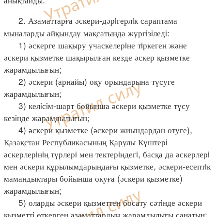
2. Азаматтарға әскери-дәрiгерлiк сараптама
мыналарды айқындау мақсатында жүргiзiледi:
1) әскерге шақыру учаскелерiне тiркеген және
әскери қызметке шақырылған кезде әскер қызметке
жарамдылығын;
2) әскери (арнайы) оқу орындарына түсуге
жарамдылығын;
3) келiсiм-шарт бойынша әскери қызметке түсу
кезiнде жарамдылығын;
4) әскери қызметке (әскери жиындардан өтуге),
Қазақстан Республикасының Қарулы Күштерi
әскерлерiнiң түрлерi мен тектерiндегi, басқа да әскерлерi
мен әскери құрылымдарындағы қызметке, әскери-есептiк
мамандықтары бойынша оқуға (әскери қызметке)
жарамдылығын;
5) оларды әскери қызметтен босату сәтiнде әскери
қызметтi өткерген азаматтардың жарамдылығы санатын;