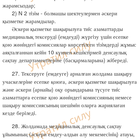
жарамсыздар;
2) N 2 тiзiм - болмашы шектеулермен әскери
қызметке жарамдылар.
Әскери қызметке шақырылуға тиiс азаматтарды
медициналық тексерудi (емдеудi) жүргiзу үшiн есепке
қою жөнiндегi комиссиялар көрсетiлген тiзiмдердi жұмыс
аяқталғаннан кейiн 10 күннен кешiктiрмей денсаулық
сақтау департаменттерiне (басқармаларына) жiбередi.
27. Тексеруге (емдеуге) арналған жолдама шақыру
учаскелерiне есепке қоюға, әскери қызметке шақырылуға
және әскери (арнайы) оқу орындарына түсуге тиiс
азаматтарға есепке қою жөнiндегi комиссияның немесе
шақыру комиссиясының шешiмiн оларға жариялаған
кезде берiледi.
28. Жолдамада медициналық денсаулық сақтау
ұйымының (әскери емдеу-алдын алу мекемесiнiң) атауы,