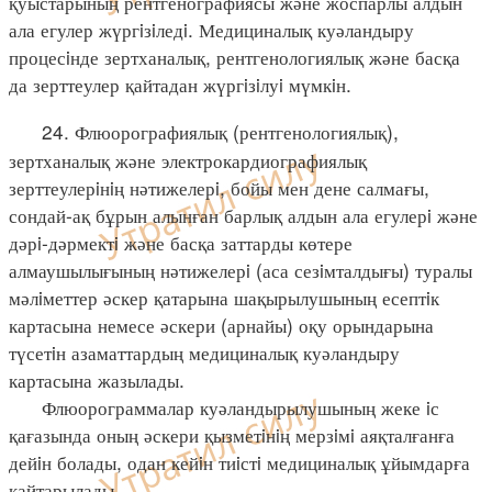
қуыстарының рентгенографиясы және жоспарлы алдын
ала егулер жүргiзiледi. Медициналық куәландыру
процесiнде зертханалық, рентгенологиялық және басқа
да зерттеулер қайтадан жүргiзiлуi мүмкiн.
24. Флюорографиялық (рентгенологиялық),
зертханалық және электрокардиографиялық
зерттеулерiнiң нәтижелерi, бойы мен дене салмағы,
сондай-ақ бұрын алынған барлық алдын ала егулерi және
дәрi-дәрмектi және басқа заттарды көтере
алмаушылығының нәтижелерi (аса сезiмталдығы) туралы
мәлiметтер әскер қатарына шақырылушының есептiк
картасына немесе әскери (арнайы) оқу орындарына
түсетiн азаматтардың медициналық куәландыру
картасына жазылады.
Флюорограммалар куәландырылушының жеке iс
қағазында оның әскери қызметiнiң мерзiмi аяқталғанға
дейiн болады, одан кейiн тиiстi медициналық ұйымдарға
қайтарылады.