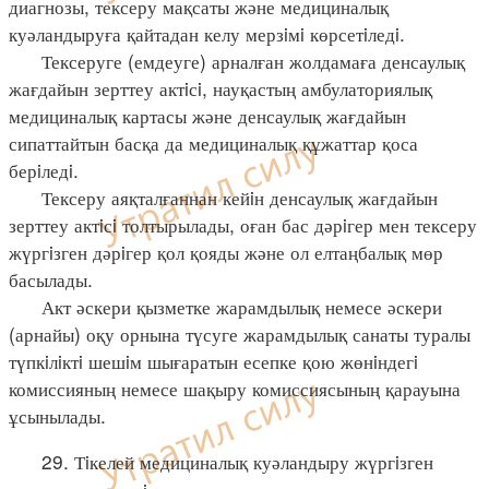
диагнозы, тексеру мақсаты және медициналық
куәландыруға қайтадан келу мерзiмi көрсетiледi.
Тексеруге (емдеуге) арналған жолдамаға денсаулық
жағдайын зерттеу актiсi, науқастың амбулаториялық
медициналық картасы және денсаулық жағдайын
сипаттайтын басқа да медициналық құжаттар қоса
берiледi.
Тексеру аяқталғаннан кейiн денсаулық жағдайын
зерттеу актiсi толтырылады, оған бас дәрiгер мен тексеру
жүргiзген дәрiгер қол қояды және ол елтаңбалық мөр
басылады.
Акт әскери қызметке жарамдылық немесе әскери
(арнайы) оқу орнына түсуге жарамдылық санаты туралы
түпкiлiктi шешiм шығаратын есепке қою жөнiндегi
комиссияның немесе шақыру комиссиясының қарауына
ұсынылады.
29. Тiкелей медициналық куәландыру жүргiзген