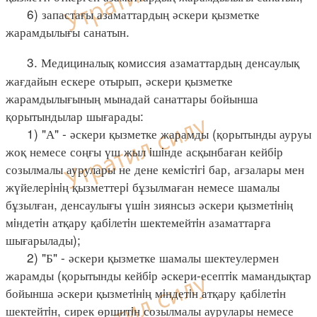
6) запастағы азаматтардың әскери қызметке
жарамдылығы санатын.
3. Медициналық комиссия азаматтардың денсаулық
жағдайын ескере отырып, әскери қызметке
жарамдылығының мынадай санаттары бойынша
қорытындылар шығарады:
1) "А" - әскери қызметке жарамды (қорытынды ауруы
жоқ немесе соңғы үш жыл iшiнде асқынбаған кейбiр
созылмалы аурулары не дене кемiстiгi бар, ағзалары мен
жүйелерiнiң қызметтерi бұзылмаған немесе шамалы
бұзылған, денсаулығы үшiн зиянсыз әскери қызметiнiң
мiндетiн атқару қабiлетiн шектемейтiн азаматтарға
шығарылады);
2) "Б" - әскери қызметке шамалы шектеулермен
жарамды (қорытынды кейбiр әскери-есептiк мамандықтар
бойынша әскери қызметiнiң мiндетiн атқару қабiлетiн
шектейтiн, сирек өршитiн созылмалы аурулары немесе