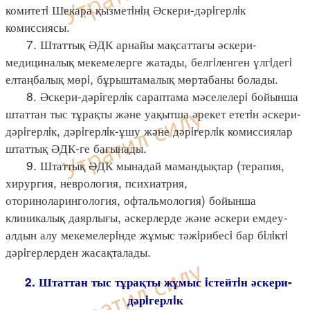
комитетi Шекара қызметiнiң Әскери-дәрiгерлiк
комиссиясы.
7. Штаттық ӘДК арнайы мақсаттағы әскери-
медициналық мекемелерге жатады, белгiленген үлгiдегi
елтаңбалық мөрi, бұрыштамалық мөртабаны болады.
8. Әскери-дәрiгерлiк сараптама мәселелерi бойынша
штаттан тыс тұрақты және уақытша әрекет ететiн әскери-
дәрiгерлiк, дәрiгерлiк-ұшу және дәрiгерлiк комиссиялар
штаттық ӘДК-ге бағынады.
9. Штаттық ӘДК мынадай мамандықтар (терапия,
хирургия, неврология, психиатрия,
оториноларингология, офтальмология) бойынша
клиникалық даярлығы, әскерлерде және әскери емдеу-
алдын алу мекемелерiнде жұмыс тәжiрибесi бар бiлiктi
дәрiгерлерден жасақталады.
2. Штаттан тыс тұрақты жұмыс iстейтiн әскери-
дәрiгерлiк