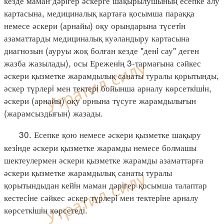
кезде маман дәрiгер әскерге шақырылушының есепке алу
картасына, медициналық картаға қосымша параққа
немесе әскери (арнайы) оқу орындарына түсетiн
азаматтарды медициналық куәландыру картасына
диагнозын (ауруы жоқ болған кезде "денi сау" деген
жазба жазылады), осы Ереженiң 3-тармағына сәйкес
әскери қызметке жарамдылық санаты туралы қорытынды,
әскер түрлерi мен тектерi бойынша арналу көрсеткiшiн,
әскери (арнайы) оқу орнына түсуге жарамдылығын
(жарамсыздығын) жазады.
30. Есепке қою немесе әскери қызметке шақыру
кезiнде әскери қызметке жарамды немесе болмашы
шектеулермен әскери қызметке жарамды азаматтарға
әскери қызметке жарамдылық санаты туралы
қорытындыдан кейiн маман дәрiгер қосымша талаптар
кестесiне сәйкес әскер түрлерi мен тектерiне арналу
көрсеткiшiн көрсетедi.