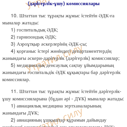
(дәрiгерлiк-ұшу) комиссиялары
10. Штаттан тыс тұрақты жұмыс iстейтiн ӘДК-ға
мыналар жатады:
1) госпитальдық ӘДК;
2) гарнизондық ӘДК;
3) Аэроұтқыр әскерлерiнiң ӘДК-сы;
4) қорғаныс iстерi жөнiндегi департаменттердiң
жанындағы әскери-дәрiгерлiк (дәрiгерлiк) комиссиялар;
5) медициналық денсаулық сақтау ұйымдарының
жанындағы госпитальдiк ӘДК құқықтары бар дәрiгерлiк
комиссиялар.
11. Штаттан тыс тұрақты жұмыс iстейтiн дәрiгерлiк-
ұшу комиссияларына (бұдан әрi - ДҰК) мыналар жатады:
1) авиациялық медицина зертханаларының
жанындағы ДҰК;
2) авиацияның ұшқыштар құрамын дайындау
жөнiндегi әскери (арнайы) оқу орындарындағы ДҰК;