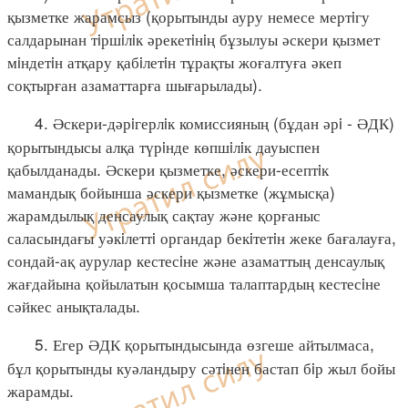
қызметке жарамсыз (қорытынды ауру немесе мертiгу
салдарынан тiршiлiк әрекетiнiң бұзылуы әскери қызмет
мiндетiн атқару қабiлетiн тұрақты жоғалтуға әкеп
соқтырған азаматтарға шығарылады).
4. Әскери-дәрiгерлiк комиссияның (бұдан әрi - ӘДК)
қорытындысы алқа түрiнде көпшiлiк дауыспен
қабылданады. Әскери қызметке, әскери-есептiк
мамандық бойынша әскери қызметке (жұмысқа)
жарамдылық денсаулық сақтау және қорғаныс
саласындағы уәкiлеттi органдар бекiтетiн жеке бағалауға,
сондай-ақ аурулар кестесiне және азаматтың денсаулық
жағдайына қойылатын қосымша талаптардың кестесiне
сәйкес анықталады.
5. Егер ӘДК қорытындысында өзгеше айтылмаса,
бұл қорытынды куәландыру сәтiнен бастап бiр жыл бойы
жарамды.