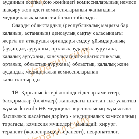
ауданның есепке қою жөнiндегi комиссияларының немесе
шақыру жөнiндегi комиссияларының жанындағы
медициналық комиссия болып табылады.
Оларды облыстардың (республикалық маңызы бар
қаланың, астананың) денсаулық сақтау саласындағы
жергiлiктi атқарушы органдары емдеу ұйымдарының
(аудандық аурухана, орталық аудандық аурухана,
қалалық аурухана, консультативтiк-диагностикалық
орталық, облыстық аурухана) облыстық, қалалық және
аудандық медициналық комиссияларынан
қалыптастырады.
19. Қорғаныс iстерi жөнiндегi департаменттер,
басқармалар (бөлiмдер) жанындағы штаттан тыс уақытша
жұмыс iстейтiн ӘК медицина персоналының жұмысына
басшылық жасайтын дәрiгер - медициналық комиссияның
төрағасы, комиссия мүшелерi - мынадай: хирург,
терапевт (жасөспiрiмдер терапевтi), невропатолог,
психиатр, окулист, отоларинголог, дерматовенеролог,