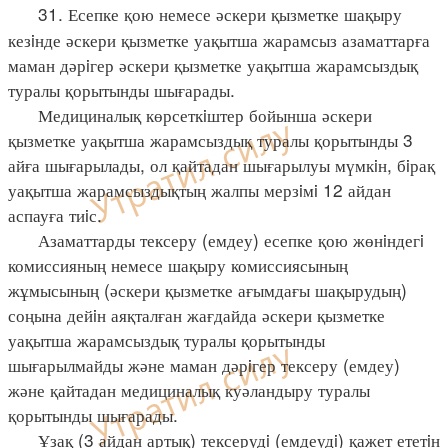
31. Есепке қою немесе әскери қызметке шақыру
кезiнде әскери қызметке уақытша жарамсыз азаматтарға
маман дәрiгер әскери қызметке уақытша жарамсыздық
туралы қорытынды шығарады.
Медициналық көрсеткiштер бойынша әскери
қызметке уақытша жарамсыздық туралы қорытынды 3
айға шығарылады, ол қайтадан шығарылуы мүмкiн, бiрақ
уақытша жарамсыздықтың жалпы мерзiмi 12 айдан
аспауға тиiс.
Азаматтарды тексеру (емдеу) есепке қою жөнiндегi
комиссияның немесе шақыру комиссиясының
жұмысының (әскери қызметке ағымдағы шақырудың)
соңына дейiн аяқталған жағдайда әскери қызметке
уақытша жарамсыздық туралы қорытынды
шығарылмайды және маман дәрiгер тексеру (емдеу)
және қайтадан медициналық куәландыру туралы
қорытынды шығарады.
Ұзақ (3 айдан артық) тексерудi (емдеудi) қажет ететiн