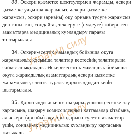
33. Әскери қызметке шектеулермен жарамды, әскери
қызметке уақытша жарамсыз, әскери қызметке
жарамсыз, әскери (арнайы) оқу орнына түсуге жарамсыз
деп танылған, сондай-ақ тексеруге (емдеуге) жiберiлген
азаматтарға медициналық куәландыру парағы
толтырылады.
34. Әскери-есептiк мамандық бойынша оқуға
жарамдылық қосымша талаптар кестесiнiң талаптарына
сәйкес анықталады. Әскери-есептiк мамандық бойынша
оқуға жарамдылық азаматтардың әскери қызметке
жарамдылық санаты туралы қорытындыдан кейiн
шығарылады.
35. Қорытынды әскерге шақырылушының есепке алу
картасына, шақыру комиссиясының хаттамалар кiтабына,
ал әскери (арнайы) оқу орындарына түсетін азаматтар
үшiн, сондай-ақ медициналық куәландыру картасына
жазылады.