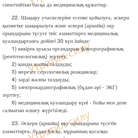
сипаттайтын басқа да медициналық құжаттар.
22. Шақыру учаскелерiне есепке қойылуға, әскери
қызметке шақырылуға және әскери (арнайы) оқу
орындарына түсуге тиiс азаматтарға медициналық
куәландырғанға дейiнгi 30 күн iшiнде:
1) көкiрек қуысы органдарын флюорографиялық
(рентгенологиялық) зерттеу;
2) қанды жалпы талдауды;
3) мерезге серологиялық реакциялар;
4) зәрдi жалпы талдауды;
5) электрокардиографиялық (бұдан әрi - ЭКГ)
зерттеу;
6) медициналық куәландыру күнi - бойы мен дене
салмағын өлшеу жүргiзiледi.
23. Әскери (арнайы) оқу орындарына түсетiн
азаматтарға, бұдан басқа, мұрынның қосалқы