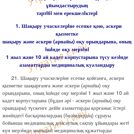
ұйымдастырудың
тәртiбi мен ерекшелiктерi
1. Шақыру учаскелерiне есепке қою, әскери
қызметке
шақыру және әскери (арнайы) оқу орындарына, оның
iшiнде оқу мерзiмi
1 жыл және 10 ай кадет корпустарына түсу кезiнде
азаматтарды медициналық куәландыру
21. Шақыру учаскелерiне есепке қойғанға, әскери
қызметке шақырғанға және әскери (арнайы) оқу
орындарына, оның iшiнде оқу мерзiмi 1 жыл және 10 ай
кадет корпустарына (бұдан әрi - әскери (арнайы) оқу
орындары) түскенге дейiн азаматтарды қорғаныс iстерi
жөнiндегi басқармалардың (бөлiмдердiң) сұрауы
бойынша медициналық денсаулық сақтау ұйымдары жетi
күн мерзiмде мынадай медициналық құжаттарды