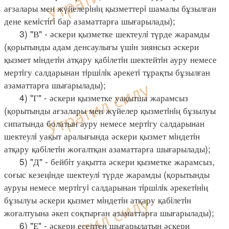
ағзалары мен жүйелерiнiң қызметтерi шамалы бұзылған
дене кемiстiгi бар азаматтарға шығарылады);
3) "В" - әскери қызметке шектеулi түрде жарамды
(қорытынды адам денсаулығы үшiн зиянсыз әскери
қызмет мiндетiн атқару қабiлетiн шектейтiн ауру немесе
мертiгу салдарынан тiршiлiк әрекетi тұрақты бұзылған
азаматтарға шығарылады);
4) "Г" - әскери қызметке уақытша жарамсыз
(қорытынды ағзалары мен жүйелер қызметiнiң бұзылуы
сипатында болатын ауру немесе мертiгу салдарынан
шектеулi уақыт аралығында әскери қызмет мiндетiн
атқару қабiлетiн жоғалтқан азаматтарға шығарылады);
5) "Д" - бейбiт уақытта әскери қызметке жарамсыз,
соғыс кезеңiнде шектеулi түрде жарамды (қорытынды
ауруы немесе мертiгуi салдарынан тiршiлiк әрекетiнiң
бұзылуы әскери қызмет мiндетiн атқару қабiлетiн
жоғалтуына әкеп соқтырған азаматтарға шығарылады);
6) "Е" - әскери есептен шығарылатын әскери