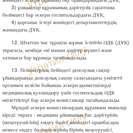
3) ұшқыштар құрамының дәрiгерлiк сараптама
бөлiмшесi бар әскери госпитальдардағы ДҰК;
4) қорғаныс iстерi жөнiндегi департаменттердiң
жанындағы ДҰК.
12. Штаттан тыс тұрақты жұмыс iстейтiн ӘДК (ДҰК)
төрағасы, кемiнде екi маман дәрiгер мүшесi және
хатшысы бар құрамда тағайындалады.
13. Психиатрлық бейiндегi денсаулық сақтау
ұйымдарында денсаулық сақтау саласындағы уәкiлеттi
органмен келiсiм бойынша әскери қызметшiлердi
медициналық куәландыру үшiн госпитальдық ӘДК
өкiлеттiктерi бар әскери комиссиялар тағайындалады.
Мұндай әскери комиссиялардың құрамына мыналар
кiредi: төраға - медицина ұйымының бас дәрiгерiнiң
(меңгерушiсiнiң) емдеу бөлiгi жөнiндегi орынбасары
немесе емдеу бөлiмшелерiнiң бiрiнiң меңгерушiсi,