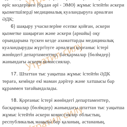
өрiс көздерiмен (бұдан әрi - ЭМӨ) жұмыс iстейтiн әскери
қызметшiлердi медициналық куәландыруға арналған
ӘДК;
6) шақыру учаскелерiне есепке қойған, әскери
қызметке шақырған және әскери (арнайы) оқу
орындарына түскен кезде азаматтарды медициналық
куәландыруды жүргiзуге арналған қорғаныс iстерi
жөнiндегi департаменттер, басқармалар (бөлiмдер)
жанындағы әскери комиссиялар.
17. Штаттан тыс уақытша жұмыс iстейтiн ӘДК
төраға, кемiнде екi маман дәрiгер және хатшысы бар
құраммен тағайындалады.
18. Қорғаныс iстерi жөнiндегi департаменттер,
басқармалар (бөлiмдер) жанындағы штаттан тыс уақытша
жұмыс iстейтiн әскери комиссиялар облыстың,
республикалық маңызы бар қаланың, астананың,