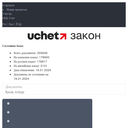
О проекте
Наши проекты:
Учёт.kz
ПОБ.Учёт
Рус
|
Қаз
|
Eng
Состояние базы:
Всего документов:
355649
На казахском языке:
176600
На русском языке:
176917
На английском языке:
2131
Дата обновления:
16.01.2024
Документы по состоянию на:
16.01.2024
Документы
Қазақ тілінде