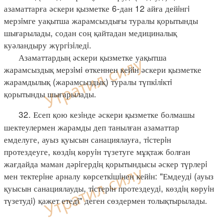
азаматтарға әскери қызметке 6-дан 12 айға дейiнгi
мерзiмге уақытша жарамсыздығы туралы қорытынды
шығарылады, содан соң қайтадан медициналық
куәландыру жүргiзiледi.
Азаматтардың әскери қызметке уақытша
жарамсыздық мерзiмi өткеннен кейiн әскери қызметке
жарамдылық (жарамсыздық) туралы түпкiлiктi
қорытынды шығарылады.
32. Есеп қою кезiнде әскери қызметке болмашы
шектеулермен жарамды деп танылған азаматтар
емделуге, ауыз қуысын санациялауға, тiстерiн
протездеуге, көздiң көруiн түзетуге мұқтаж болған
жағдайда маман дәрiгердiң қорытындысы әскер түрлерi
мен тектерiне арналу көрсеткiшiнен кейiн: "Емдеудi (ауыз
қуысын санациялауды, тiстерiн протездеудi, көздiң көруiн
түзетудi) қажет етедi" деген сөздермен толықтырылады.