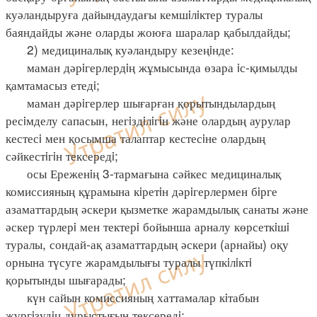
куәландыруға дайындаудағы кемшiлiктер туралы
баяндайды және оларды жоюға шаралар қабылдайды;
2) медициналық куәландыру кезеңiнде:
маман дәрiгерлердiң жұмысында өзара iс-қимылды
қамтамасыз етедi;
маман дәрiгерлер шығарған қорытындылардың
ресiмделу сапасын, негiздiлiгiн және олардың аурулар
кестесi мен қосымша талаптар кестесiне олардың
сәйкестiгiн тексередi;
осы Ереженiң 3-тармағына сәйкес медициналық
комиссияның құрамына кiретiн дәрiгерлермен бiрге
азаматтардың әскери қызметке жарамдылық санаты және
әскер түрлерi мен тектерi бойынша арналу көрсеткiшi
туралы, сондай-ақ азаматтардың әскери (арнайы) оқу
орнына түсуге жарамдылығы туралы түпкiлiктi
қорытынды шығарады;
күн сайын комиссияның хаттамалар кiтабын
жүргiзудiң дұрыстығын тексередi;