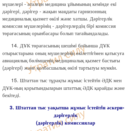
мүшелерi - аталған медицина ұйымының кемiнде екi
дәрiгерi, дәрiгер - жақын маңдағы гарнизонның
медициналық қызмет өкiлi және хатшы. Дәрiгерлiк
комиссия мүшелерiнiң - дәрiгерлердiң бiрi комиссия
төрағасының орынбасары болып тағайындалады.
14. ДҰК төрағасының шешiмi бойынша ДҰК
отырыстарына оның мүшелерiнiң өкiлеттiгiмен қатысуға
авиациялық бөлiмшенiң медициналық қызмет бастығы
(дәрiгерi) және қолбасшылық өкiлi тартылуы мүмкiн.
15. Штаттан тыс тұрақты жұмыс iстейтiн ӘДК мен
ДҰК-ның қорытындыларын штаттық ӘДК қарайды және
бекiтедi.
3. Штаттан тыс уақытша жұмыс iстейтiн әскери-
дәрiгерлiк
(дәрiгерлiк) комиссиялар