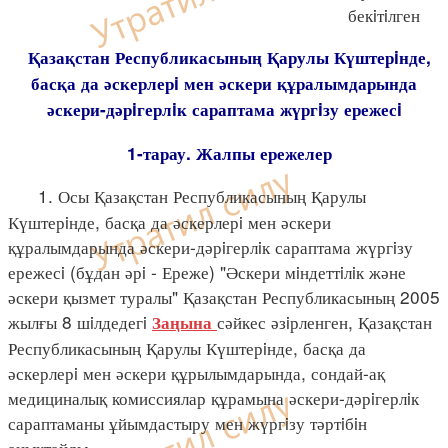
бекiтiлген
Қазақстан Республикасының Қарулы Күштерiнде,
басқа да әскерлерi мен әскери құралымдарында
әскери-дәрiгерлiк сараптама жүргiзу ережесi
1-тарау. Жалпы ережелер
1. Осы Қазақстан Республикасының Қарулы
Күштерiнде, басқа да әскерлерi мен әскери
құралымдарында әскери-дәрiгерлiк сараптама жүргiзу
ережесi (бұдан әрi - Ереже) "Әскери мiндеттiлiк және
әскери қызмет туралы" Қазақстан Республикасының 2005
жылғы 8 шiлдедегi
сәйкес әзiрленген, Қазақстан
Заңына
Республикасының Қарулы Күштерiнде, басқа да
әскерлерi мен әскери құрылымдарында, сондай-ақ
медициналық комиссиялар құрамына әскери-дәрiгерлiк
сараптаманы ұйымдастыру мен жүргiзу тәртiбiн
анықтайды.