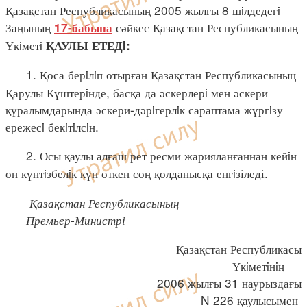
Қазақстан Республикасының 2005 жылғы 8 шiлдедегi
Заңының
сәйкес Қазақстан Республикасының
17-бабына
Үкiметi
ҚАУЛЫ ЕТЕДI:
1. Қоса берiлiп отырған Қазақстан Республикасының
Қарулы Күштерiнде, басқа да әскерлерi мен әскери
құралымдарында әскери-дәрiгерлiк сараптама жүргiзу
ережесi бекiтiлсiн.
2. Осы қаулы алғаш рет ресми жарияланғаннан кейiн
он күнтiзбелiк күн өткен соң қолданысқа енгiзіледі.
Қазақстан Республикасының
Премьер-Министрі
Қазақстан Республикасы
Үкiметiнiң
2006 жылғы 31 наурыздағы
N 226 қаулысымен