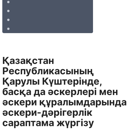
Қазақстан
Республикасының
Қарулы Күштерiнде,
басқа да әскерлерi мен
әскери құралымдарында
әскери-дәрiгерлiк
сараптама жүргiзу