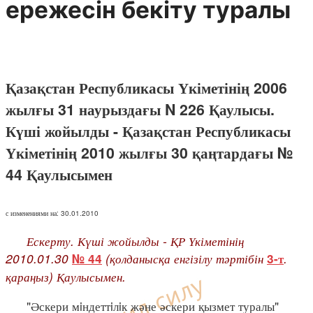
ережесiн бекiту туралы
Қазақстан Республикасы Үкіметінің 2006
жылғы 31 наурыздағы N 226 Қаулысы.
Күші жойылды - Қазақстан Республикасы
Үкіметінің 2010 жылғы 30 қаңтардағы №
44 Қаулысымен
с изменениями на: 30.01.2010
Ескерту. Күші жойылды - ҚР Үкіметінің
2010.01.30
(қолданысқа енгізілу тәртібін
.
№ 44
3-т
қараңыз) Қаулысымен.
"Әскери мiндеттiлiк және әскери қызмет туралы"