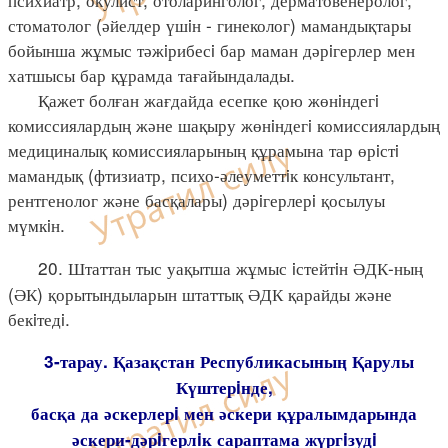
стоматолог (әйелдер үшiн - гинеколог) мамандықтары
бойынша жұмыс тәжiрибесi бар маман дәрiгерлер мен
хатшысы бар құрамда тағайындалады.
Қажет болған жағдайда есепке қою жөнiндегi
комиссиялардың және шақыру жөнiндегi комиссиялардың
медициналық комиссияларының құрамына тар өрiстi
мамандық (фтизиатр, психо-әлеуметтiк консультант,
рентгенолог және басқалары) дәрiгерлерi қосылуы
мүмкiн.
20. Штаттан тыс уақытша жұмыс iстейтiн ӘДК-ның
(ӘК) қорытындыларын штаттық ӘДК қарайды және
бекiтедi.
3-тарау. Қазақстан Республикасының Қарулы
Күштерiнде,
басқа да әскерлерi мен әскери құралымдарында
әскери-дәрiгерлiк сараптама жүргiзудi