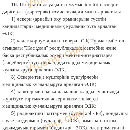
16. Штаттан тыс уақытша жұмыс iстейтiн әскери-
дәрiгерлiк (дәрiгерлiк) комиссияларға мыналар жатады:
1) әскери (арнайы) оқу орындарына түсетiн
кандидаттарды медициналық куәландыруға арналған
ӘДК;
2) кадет корпустарына, генерал С.Қ.Нұрмағамбетов
атындағы "Жас ұлан" республикалық мектебiне және
басқа республикалық әскери мектеп-интернаттарға
(лицейлерге) түсетiн кандидаттарды медициналық
куәландыруға арналған ӘДК;
3) Әскери-теңiз күштерiнiң сүңгуiрлерiн
медициналық куәландыруға арналған ӘДК;
4) танктер мен басқа да машиналарды су астында
жүргiзуге тартылатын әскери қызметшiлердi
медициналық куәландыруға арналған ӘДК;
5) радиоактивтi заттармен (бұдан әрi - РЗ), иондаушы
сәуле көздерiмен (бұдан әрi - ИСК), зымыран отыны
құрамдауыштарымен (бұдан әрi - ЗОҚ), электромагниттi