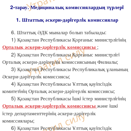
2-тарау. Медициналық комиссиялардың түрлерi
1. Штаттық әскери-дәрiгерлiк комиссиялар
6. Штаттық ӘДК мыналар болып табылады:
1) Қазақстан Республикасы Қорғаныс министрлiгiнiң
;
Орталық әскери-дәрiгерлiк комиссиясы
2) Қазақстан Республикасы Қорғаныс министрлiгi
Орталық әскери-дәрiгерлiк комиссиясының Филиалы;
3) Қазақстан Республикасы Республикалық ұланының
Әскери-дәрiгерлiк комиссиясы;
4) Қазақстан Республикасы Ұлттық қауiпсiздiк
комитетiнiң Орталық әскери-дәрiгерлiк комиссиясы;
5) Қазақстан Республикасы Iшкi iстер министрлiгiнiң
және iшкi
Орталық әскери-дәрiгерлiк комиссиясы
iстер департаменттерiнiң әскери-дәрiгерлiк
комиссиялары;
6) Қазақстан Республикасы Ұлттық қауiпсiздiк