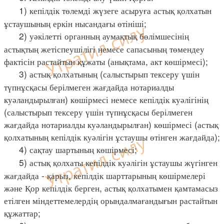
1) кепілдік төлемді жүзеге асыруға астық қолхатын
ұстаушының еркін нысандағы өтініші;
2) уәкілетті органның аумақтық бөлімшесінің
астықтың жетіспеушілігі немесе сапасының төмендеу
фактісін растайтын құжаты (анықтама, акт көшірмесі);
3) астық қолхатының (салыстырып тексеру үшін
түпнұсқасы берілмеген жағдайда нотариалды
куәландырылған) көшірмесі немесе кепілдік куәлігінің
(салыстырып тексеру үшін түпнұсқасы берілмеген
жағдайда нотариалды куәландырылған) көшірмесі (астық
қолхатының кепілдік куәлігін ұстаушы өтінген жағдайда);
4) сақтау шартының көшірмесі;
5) астық қолхаты кепілдік куәлігін ұстаушы жүгінген
жағдайда - қарыз, кепілдік шарттарының көшірмелері
және Қор кепілдік берген, астық қолхатымен қамтамасыз
етілген міндеттемелердің орындалмағандығын растайтын
құжаттар;