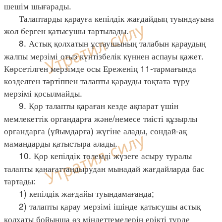
шешім шығарады.
Талаптарды қарауға кепілдік жағдайдың туындауына
жол берген қатысушы тартылады.
8. Астық қолхатын ұстаушының талабын қараудың
жалпы мерзімі отыз күнтізбелік күннен аспауы қажет.
Көрсетілген мерзімде осы Ереженің 11-тармағында
көзделген тәртіппен талапты қарауды тоқтата тұру
мерзімі қосылмайды.
9. Қор талапты қараған кезде ақпарат үшін
мемлекеттік органдарға және/немесе тиісті құзырлы
органдарға (ұйымдарға) жүгіне алады, сондай-ақ
мамандарды қатыстыра алады.
10. Қор кепілдік төлемді жүзеге асыру туралы
талапты қанағаттандырудан мынадай жағдайларда бас
тартады:
1) кепілдік жағдайы туындамағанда;
2) талапты қарау мерзімі ішінде қатысушы астық
қолхаты бойынша өз міндеттемелерін ерікті түрде