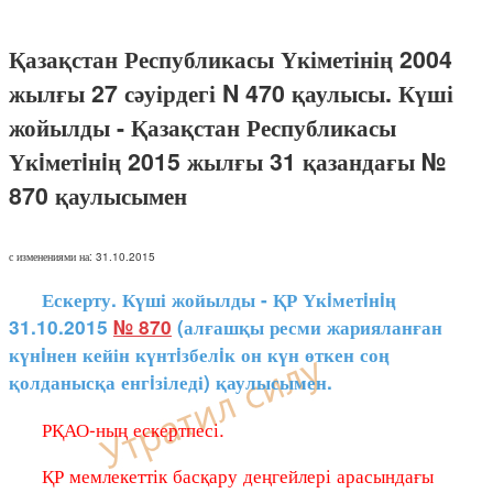
Қазақстан Республикасы Үкіметінің 2004
жылғы 27 сәуірдегі N 470 қаулысы. Күші
жойылды - Қазақстан Республикасы
Үкiметiнiң 2015 жылғы 31 қазандағы №
870 қаулысымен
с изменениями на: 31.10.2015
Ескерту. Күші жойылды - ҚР Үкiметiнiң
31.10.2015
№ 870
(алғашқы ресми жарияланған
күнiнен кейін күнтiзбелiк он күн өткен соң
қолданысқа енгiзіледі) қаулысымен.
РҚАО-ның ескертпесі.
ҚР мемлекеттік басқару деңгейлері арасындағы