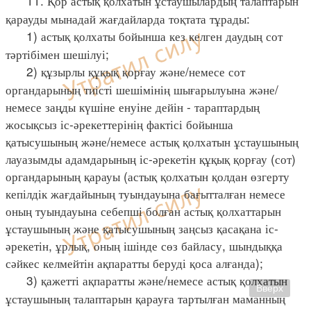
11. Қор астық қолхатын ұстаушылардың талаптарын
қарауды мынадай жағдайларда тоқтата тұрады:
1) астық қолхаты бойынша кез келген даудың сот
тәртібімен шешілуі;
2) құзырлы құқық қорғау және/немесе сот
органдарының тиісті шешімінің шығарылуына және/
немесе заңды күшіне енуіне дейін - тараптардың
жосықсыз іс-әрекеттерінің фактісі бойынша
қатысушының және/немесе астық қолхатын ұстаушының
лауазымды адамдарының іс-әрекетін құқық қорғау (сот)
органдарының қарауы (астық қолхатын қолдан өзгерту
кепілдік жағдайының туындауына бағытталған немесе
оның туындауына себепші болған астық қолхаттарын
ұстаушының және қатысушының заңсыз қасақана іс-
әрекетін, ұрлық, оның ішінде сөз байласу, шындыққа
сәйкес келмейтін ақпаратты беруді қоса алғанда);
3) қажетті ақпаратты және/немесе астық қолхатын
Вверх
ұстаушының талаптарын қарауға тартылған маманның