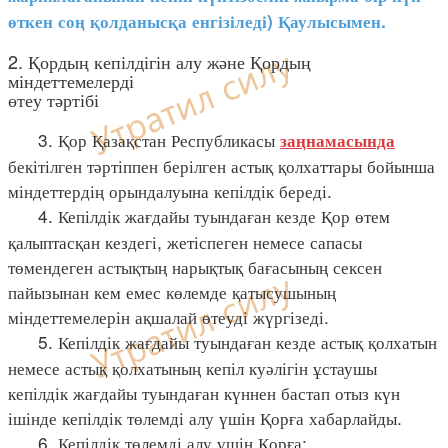
өткен соң қолданысқа енгізіледі) Қаулысымен.
2. Қордың кепілдігін алу және Қордың
міндеттемелерді
өтеу тәртібі
3. Қор Қазақстан Республикасы
заңнамасында
бекітілген тәртіппен берілген астық қолхаттары бойынша
міндеттердің орындалуына кепілдік береді.
4. Кепілдік жағдайы туындаған кезде Қор өтем
қалыптасқан кездегі, жетіспеген немесе сапасы
төмендеген астықтың нарықтық бағасының сексен
пайызынан кем емес көлемде қатысушының
міндеттемелерін ақшалай өтеуді жүргізеді.
5. Кепілдік жағдайы туындаған кезде астық қолхатын
немесе астық қолхатының кепіл куәлігін ұстаушы
кепілдік жағдайы туындаған күннен бастап отыз күн
ішінде кепілдік төлемді алу үшін Қорға хабарлайды.
6. Кепілдік төлемді алу үшін Қорға: