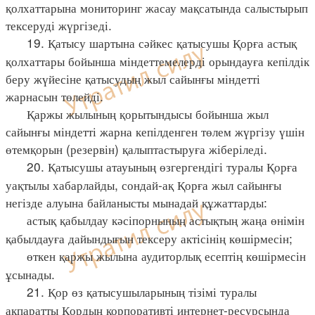
қолхаттарына мониторинг жасау мақсатында салыстырып
тексеруді жүргізеді.
19. Қатысу шартына сәйкес қатысушы Қорға астық
қолхаттары бойынша міндеттемелерді орындауға кепілдік
беру жүйесіне қатысудың жыл сайынғы міндетті
жарнасын төлейді.
Қаржы жылының қорытындысы бойынша жыл
сайынғы міндетті жарна кепілденген төлем жүргізу үшін
өтемқорын (резервін) қалыптастыруға жіберіледі.
20. Қатысушы атауының өзгергендігі туралы Қорға
уақтылы хабарлайды, сондай-ақ Қорға жыл сайынғы
негізде алуына байланысты мынадай құжаттарды:
астық қабылдау кәсіпорнының астықтың жаңа өнімін
қабылдауға дайындығын тексеру актісінің көшірмесін;
өткен қаржы жылына аудиторлық есептің көшірмесін
ұсынады.
21. Қор өз қатысушыларының тізімі туралы
ақпаратты Қордың корпоративті интернет-ресурсында