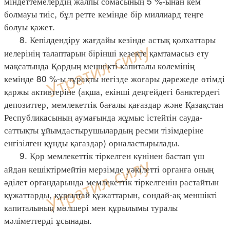
міндеттемелердің жалпы сомасының 5 %-ынан кем
болмауы тиіс, бұл ретте кемінде бір миллиард теңге
болуы қажет.
8. Кепілдендіру жағдайы кезінде астық қолхаттары
иелерінің талаптарын бірінші кезекте қамтамасыз ету
мақсатында Қордың меншікті капиталы көлемінің
кемінде 80 %-ы тұрақты негізде жоғары дәрежеде өтімді
қаржы активтеріне (ақша, екінші деңгейдегі банктердегі
депозиттер, мемлекеттік бағалы қағаздар және Қазақстан
Республикасының аумағында жұмыс істейтін сауда-
саттықты ұйымдастырушылардың ресми тізімдеріне
енгізілген құнды қағаздар) орналастырылады.
9. Қор мемлекеттік тіркелген күнінен бастап үш
айдан кешіктірмейтін мерзімде уәкілетті органға оның
әділет органдарында мемлекеттік тіркелгенін растайтын
құжаттарды, құрылтай құжаттарын, сондай-ақ меншікті
капиталының мөлшері мен құрылымы туралы
мәліметтерді ұсынады.