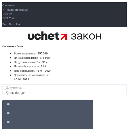
О проекте
Наши проекты:
Учёт.kz
ПОБ.Учёт
Рус
|
Қаз
|
Eng
Состояние базы:
Всего документов:
355649
На казахском языке:
176600
На русском языке:
176917
На английском языке:
2131
Дата обновления:
16.01.2024
Документы по состоянию на:
16.01.2024
Документы
Қазақ тілінде