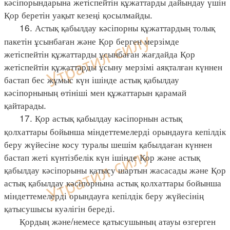
кәсіпорындарына жетіспейтін құжаттарды дайындау үшін
Қор беретін уақыт кезеңі қосылмайды.
16. Астық қабылдау кәсіпорны құжаттардың толық
пакетін ұсынбаған және Қор берген мерзімде
жетіспейтін құжаттарды ұсынбаған жағдайда Қор
жетіспейтін құжаттарды ұсыну мерзімі аяқталған күннен
бастап бес жұмыс күн ішінде астық қабылдау
кәсіпорнының өтініші мен құжаттарын қарамай
қайтарады.
17. Қор астық қабылдау кәсіпорнын астық
қолхаттары бойынша міндеттемелерді орындауға кепілдік
беру жүйесіне косу туралы шешім қабылдаған күннен
бастап жеті күнтізбелік күн ішінде Қор және астық
қабылдау кәсіпорыны қатысу шартын жасасады және Қор
астық қабылдау кәсіпорнына астық қолхаттары бойынша
міндеттемелерді орындауға кепілдік беру жүйесінің
қатысушысы куәлігін береді.
Қордың және/немесе қатысушының атауы өзгерген