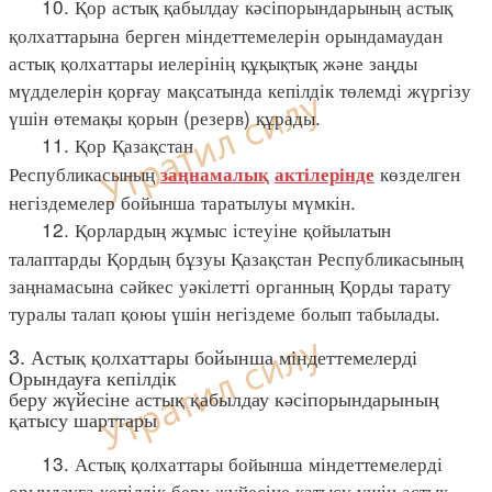
10. Қор астық қабылдау кәсіпорындарының астық
қолхаттарына берген міндеттемелерін орындамаудан
астық қолхаттары иелерінің құқықтық және заңды
мүдделерін қорғау мақсатында кепілдік төлемді жүргізу
үшін өтемақы қорын (резерв) құрады.
11. Қор Қазақстан
Республикасының
көзделген
заңнамалық
актілерінде
негіздемелер бойынша таратылуы мүмкін.
12. Қорлардың жұмыс істеуіне қойылатын
талаптарды Қордың бұзуы Қазақстан Республикасының
заңнамасына сәйкес уәкілетті органның Қорды тарату
туралы талап қоюы үшін негіздеме болып табылады.
3. Астық қолхаттары бойынша міндеттемелерді
Орындауға кепілдік
беру жүйесіне астық қабылдау кәсіпорындарының
қатысу шарттары
13. Астық қолхаттары бойынша міндеттемелерді
орындауға кепілдік беру жүйесіне қатысу үшін астық