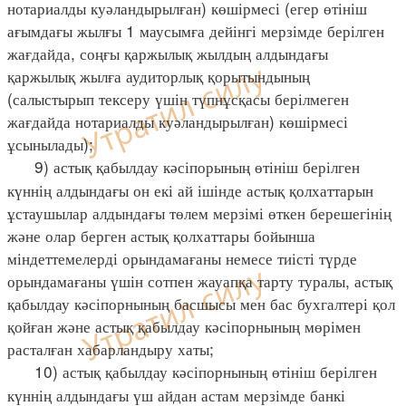
нотариалды куәландырылған) көшірмесі (егер өтініш
ағымдағы жылғы 1 маусымға дейінгі мерзімде берілген
жағдайда, соңғы қаржылық жылдың алдындағы
қаржылық жылға аудиторлық қорытындының
(салыстырып тексеру үшін түпнұсқасы берілмеген
жағдайда нотариалды куәландырылған) көшірмесі
ұсынылады);
9) астық қабылдау кәсіпорының өтініш берілген
күннің алдындағы он екі ай ішінде астық қолхаттарын
ұстаушылар алдындағы төлем мерзімі өткен берешегінің
және олар берген астық қолхаттары бойынша
міндеттемелерді орындамағаны немесе тиісті түрде
орындамағаны үшін сотпен жауапқа тарту туралы, астық
қабылдау кәсіпорнының басшысы мен бас бухгалтері қол
қойған және астық қабылдау кәсіпорнының мөрімен
расталған хабарландыру хаты;
10) астық қабылдау кәсіпорнының өтініш берілген
күннің алдындағы үш айдан астам мерзімде банкі