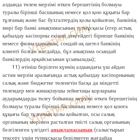
алдында төлем мерзімі өткен берешегінің болмауы
туралы бірінші басшының немесе қол қою құқығы бар
тұлғаның және бас бухгалтердің қолы қойылған, банкінің
мөрі бар банкі анықтамасының түпнұсқасы (егер астық
қабылдау кәсіпорны екінші деңгейдегі бірнеше банкінің
немесе филиалдарының, сондай-ақ шетел банкінің
клиенті болған жағдайда, бұл анықтама осындай
банкілердің әрқайсысынан ұсынылады);
11) өтініш берілген күннің алдындағы үш айдан
астам мерзім аралығында астық қабылдау кәсіпорнының
салық және бюджетке төленетін басқа да міндетті
төлемдер мен жинақтаушы зейнетақы қорларына
аударымдарды төлеу бойынша мерзімі өткен берешегінің
болмауы туралы бірінші басшының немесе қол қоюға
құқығы бар тұлғаның қолы қойылған, осы салық
органының мөрімен расталған тиісті салық органының
белгіленген үлгідегі
(салыстырып
анықтамасының
тексеру үшін түпнұсқасы берілмеген жағдайда