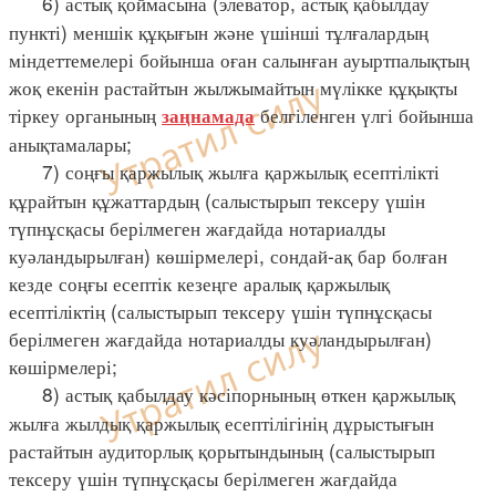
6) астық қоймасына (элеватор, астық қабылдау
пункті) меншік құқығын және үшінші тұлғалардың
міндеттемелері бойынша оған салынған ауыртпалықтың
жоқ екенін растайтын жылжымайтын мүлікке құқықты
тіркеу органының
белгіленген үлгі бойынша
заңнамада
анықтамалары;
7) соңғы қаржылық жылға қаржылық есептілікті
құрайтын құжаттардың (салыстырып тексеру үшін
түпнұсқасы берілмеген жағдайда нотариалды
куәландырылған) көшірмелері, сондай-ақ бар болған
кезде соңғы есептік кезеңге аралық қаржылық
есептіліктің (салыстырып тексеру үшін түпнұсқасы
берілмеген жағдайда нотариалды куәландырылған)
көшірмелері;
8) астық қабылдау кәсіпорнының өткен қаржылық
жылға жылдық қаржылық есептілігінің дұрыстығын
растайтын аудиторлық қорытындының (салыстырып
тексеру үшін түпнұсқасы берілмеген жағдайда