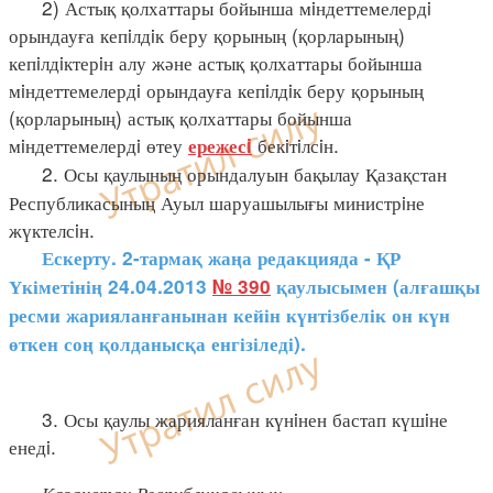
2) Астық қолхаттары бойынша мiндеттемелердi
орындауға кепiлдiк беру қорының (қорларының)
кепiлдiктерiн алу және астық қолхаттары бойынша
мiндеттемелердi орындауға кепiлдiк беру қорының
(қорларының) астық қолхаттары бойынша
мiндеттемелердi өтеу
бекiтiлсiн.
ережесi
2. Осы қаулының орындалуын бақылау Қазақстан
Республикасының Ауыл шаруашылығы министрiне
жүктелсiн.
Ескерту. 2-тармақ жаңа редакцияда - ҚР
Үкіметінің 24.04.2013
№ 390
қаулысымен (алғашқы
ресми жарияланғанынан кейін күнтізбелік он күн
өткен соң қолданысқа енгізіледі).
3. Осы қаулы жарияланған күнiнен бастап күшiне
енедi.
Қазақстан Республикасының