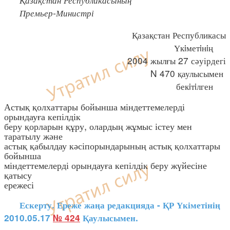
Премьер-Министрі
Қазақстан Республикасы
Үкiметiнiң
2004 жылғы 27 сәуірдегі
N 470 қаулысымен
бекiтiлген
Астық қолхаттары бойынша міндеттемелерді
орындауға кепілдік
беру қорларын құру, олардың жұмыс істеу мен
таратылу және
астық қабылдау кәсіпорындарының астық қолхаттары
бойынша
міндеттемелерді орындауға кепілдік беру жүйесіне
қатысу
ережесі
Ескерту. Ереже жаңа редакцияда - ҚР Үкіметінің
2010.05.17
№ 424
Қаулысымен.