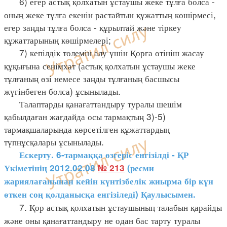
6) егер астық қолхатын ұстаушы жеке тұлға болса -
оның жеке тұлға екенін растайтын құжаттың көшірмесі,
егер заңды тұлға болса - құрылтай және тіркеу
құжаттарының көшірмелері;
7) кепілдік төлемін алу үшін Қорға өтініш жасау
құқығына сенімхат (астық қолхатын ұстаушы жеке
тұлғаның өзі немесе заңды тұлғаның басшысы
жүгінбеген болса) ұсынылады.
Талаптарды қанағаттандыру туралы шешім
қабылдаған жағдайда осы тармақтың 3)-5)
тармақшаларында көрсетілген құжаттардың
түпнұсқалары ұсынылады.
Ескерту. 6-тармаққа өзгеріс енгізілді - ҚР
Үкіметінің 2012.02.08
№ 213
(ресми
жариялағанынан кейін күнтізбелік жиырма бір күн
өткен соң қолданысқа енгізіледі) Қаулысымен.
7. Қор астық қолхатын ұстаушының талабын қарайды
және оны қанағаттандыру не одан бас тарту туралы