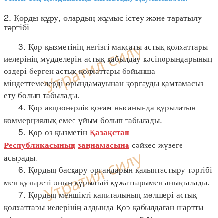
2. Қорды құру, олардың жұмыс істеу және таратылу
тәртібі
3. Қор қызметінің негізгі мақсаты астық қолхаттары
иелерінің мүдделерін астық қабылдау кәсіпорындарының
өздері берген астық қолхаттары бойынша
міндеттемелерді орындамауынан қорғауды қамтамасыз
ету болып табылады.
4. Қор акционерлік қоғам нысанында құрылатын
коммерциялық емес ұйым болып табылады.
5. Қор өз қызметін
Қазақстан
сәйкес жүзеге
Республикасының
заңнамасына
асырады.
6. Қордың басқару органдарын қалыптастыру тәртібі
мен құзыреті оның құрылтай құжаттарымен анықталады.
7. Қордың меншікті капиталының мөлшері астық
қолхаттары иелерінің алдында Қор қабылдаған шартты