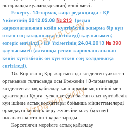
нотариалды куәландырылған) көшірмесі.
Ескерту. 14-тармақ жаңа редакцияда - ҚР
Үкіметінің 2012.02.08
№ 213
(ресми
жариялағанынан кейін күнтізбелік жиырма бір күн
өткен соң қолданысқа енгізіледі) қаулысымен;
өзгеріс енгізілді - ҚР Үкіметінің 24.04.2013
№ 390
қаулысымен (алғашқы ресми жарияланғанынан
кейін күнтізбелік он күн өткен соң қолданысқа
енгізіледі).
15. Қор өзінің Қор жарғысында көзделген уәкілетті
органының тұлғасында осы Ереженің 13-тармағында
көзделген астық қабылдау кәсіпорынының өтініші мен
құжаттарын Қорға түскен кезден бастап отыз күнтізбелік
күн ішінде астық қолхаттары бойынша міндеттемелерді
орындауға кепілдік беру жүйесіне қосу (қоспау)
нысанасына өтінішті қарастырады.
Көрсетілген мерзімге астық қабылдау