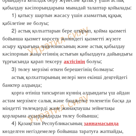
қабылдау кәсіпорындарына мынадай талаптар қойылады:
1) қатысу шартын жасасу үшін азаматтық құқық
қабілетіне ие болуы;
2) астық қолхаттарын бере отырып, қойма қызметі
бойынша қызмет көрсету жөніндегі қызметті жүзеге
асыру құқығына лицензиясының және астық қабылдау
кәсіпорнын жаңа егіннің астығын қабылдауға дайындығы
тұрғысында қарап тексеру
болуы;
актісінің
3) төлеу мерзімі өткен берешегінің болмауы:
астық қолхаттарының иелері мен екінші деңгейдегі
банктер алдында;
қорға өтініш тапсырған күннің алдындағы үш айдан
астам мерзімге салық және бюджетке төленетін басқа да
міндетті төлемдерді және жинақтаушы зейнетақы
қорларына аударымдарды төлеу бойынша;
4) Қазақстан Республикасының
заңнамасында
көзделген негіздемелер бойынша таратуға жатпайды,