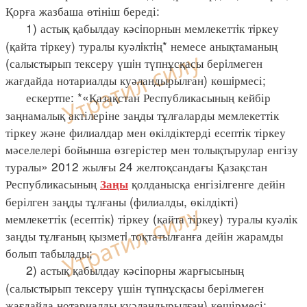
Қорға жазбаша өтініш береді:
1) астық қабылдау кәсiпорнын мемлекеттiк тiркеу
(қайта тiркеу) туралы куәлiктiң* немесе анықтаманың
(салыстырып тексеру үшiн түпнұсқасы берiлмеген
жағдайда нотариалды куәландырылған) көшiрмесі;
ескертпе: *«Қазақстан Республикасының кейбір
заңнамалық актілеріне заңды тұлғаларды мемлекеттік
тіркеу және филиалдар мен өкілдіктерді есептік тіркеу
мәселелері бойынша өзгерістер мен толықтырулар енгізу
туралы» 2012 жылғы 24 желтоқсандағы Қазақстан
Республикасының
қолданысқа енгізілгенге дейін
Заңы
берілген заңды тұлғаны (филиалды, өкілдікті)
мемлекеттік (есептік) тіркеу (қайта тіркеу) туралы куәлік
заңды тұлғаның қызметi тоқтатылғанға дейін жарамды
болып табылады;
2) астық қабылдау кәсіпорны жарғысының
(салыстырып тексеру үшін түпнұсқасы берілмеген
жағдайда нотариалды куәландырылған) көшірмесі;