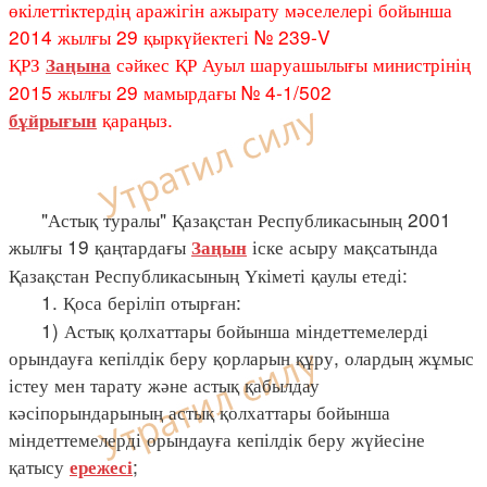
өкілеттіктердің аражігін ажырату мәселелері бойынша
2014 жылғы 29 қыркүйектегі № 239-V
ҚРЗ
сәйкес ҚР Ауыл шаруашылығы министрінің
Заңына
2015 жылғы 29 мамырдағы № 4-1/502
қараңыз.
бұйрығын
"Астық туралы" Қазақстан Республикасының 2001
жылғы 19 қаңтардағы
іске асыру мақсатында
Заңын
Қазақстан Республикасының Үкіметі қаулы етеді:
1. Қоса беріліп отырған:
1) Астық қолхаттары бойынша міндеттемелерді
орындауға кепілдік беру қорларын құру, олардың жұмыс
істеу мен тарату және астық қабылдау
кәсіпорындарының астық қолхаттары бойынша
міндеттемелерді орындауға кепілдік беру жүйесіне
қатысу
;
ережесі