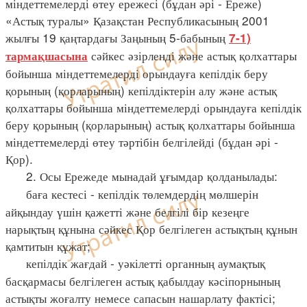
міндеттемелерді өтеу ережесі (бұдан әрі - Ереже)
«Астық туралы» Қазақстан Республикасының 2001
жылғы 19 қаңтардағы Заңының 5-бабының
7-1)
сәйкес әзірленді және астық қолхаттары
тармақшасына
бойынша міндеттемелерді орындауға кепілдік беру
қорының (қорларының) кепілдіктерін алу және астық
қолхаттары бойынша міндеттемелерді орындауға кепілдік
беру қорының (қорларының) астық қолхаттары бойынша
міндеттемелерді өтеу тәртібін белгілейді (бұдан әрі -
Қор).
2. Осы Ережеде мынадай ұғымдар қолданылады:
баға кестесі - кепілдік төлемдердің мөлшерін
айқындау үшін қажетті және белгілі бір кезеңге
нарықтың құнына сәйкес Қор белгілеген астықтың құнын
қамтитын құжат;
кепілдік жағдай - уәкілетті органның аумақтық
басқармасы белгілеген астық қабылдау кәсіпорнының
астықты жоғалту немесе сапасын нашарлату фактісі;