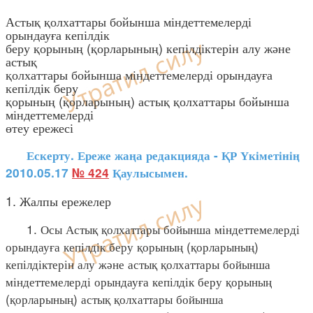
Астық қолхаттары бойынша міндеттемелерді
орындауға кепілдік
беру қорының (қорларының) кепілдіктерін алу және
астық
қолхаттары бойынша міндеттемелерді орындауға
кепілдік беру
қорының (қорларының) астық қолхаттары бойынша
міндеттемелерді
өтеу ережесі
Ескерту. Ереже жаңа редакцияда - ҚР Үкіметінің
2010.05.17
№ 424
Қаулысымен.
1. Жалпы ережелер
1. Осы Астық қолхаттары бойынша міндеттемелерді
орындауға кепілдік беру қорының (қорларының)
кепілдіктерін алу және астық қолхаттары бойынша
міндеттемелерді орындауға кепілдік беру қорының
(қорларының) астық қолхаттары бойынша