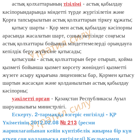
астық қолхаттарының
- астық қабылдау
тізілімі
кәсіпорындарында міндетті түрде жүргізілетін және
Қорға тапсырылатын астық қолхаттарын тіркеу құжаты;
қатысу шарты - Қор мен астық қабылдау кәсіпорны
арасында жасалатын шарт, соның негізінде соңғысы
астық қолхаттары бойынша міндеттемелерді орындауға
кепілдік беру жүйесіне қатысады;
қатысушы - астық қолхаттарын бере отырып, қойма
қызметі бойынша қызмет көрсету жөніндегі қызметті
жүзеге асыру құқығына лицензиясы бар, Қормен қатысу
шартын жасасқан және қолданылатын астық қабылдау
кәсіпорны;
- Қазақстан Республикасы Ауыл
уәкілетті орган
шаруашылығы министрлігі.
Ескерту. 2-тармаққа өзгеріс енгізілді - ҚР
Үкіметінің 2012.02.08
№ 213
(ресми
жариялағанынан кейін күнтізбелік жиырма бір күн
өткен соң қолданысқа енгізіледі) Қаулысымен.