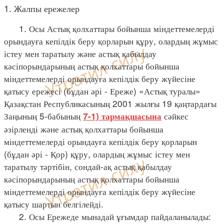
1. Жалпы ережелер
1. Осы Астық қолхаттары бойынша міндеттемелерді
орындауға кепілдік беру қорларын құру, олардың жұмыс
істеу мен таратылу және астық қабылдау
кәсіпорындарының астық қолхаттары бойынша
міндеттемелерді орындауға кепілдік беру жүйесіне
қатысу ережесі (бұдан әрі - Ереже) «Астық туралы»
Қазақстан Республикасының 2001 жылғы 19 қаңтардағы
Заңының 5-бабының
сәйкес
7-1) тармақшасына
әзірленді және астық қолхаттары бойынша
міндеттемелерді орындауға кепілдік беру қорларын
(бұдан әрі - Қор) құру, олардың жұмыс істеу мен
таратылу тәртібін, сондай-ақ астық қабылдау
кәсіпорындарының астық қолхаттары бойынша
міндеттемелерді орындауға кепілдік беру жүйесіне
қатысу шартын белгілейді.
2. Осы Ережеде мынадай ұғымдар пайдаланылады: