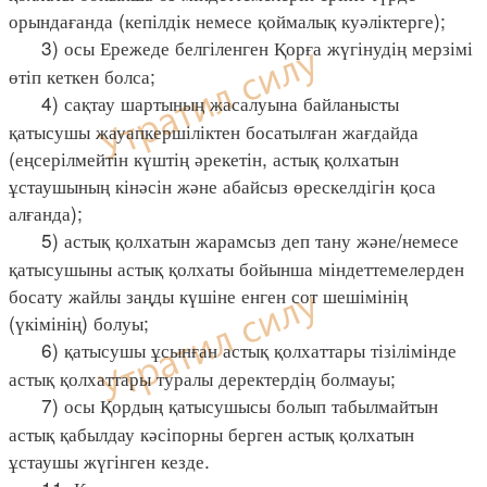
орындағанда (кепілдік немесе қоймалық куәліктерге);
3) осы Ережеде белгіленген Қорға жүгінудің мерзімі
өтіп кеткен болса;
4) сақтау шартының жасалуына байланысты
қатысушы жауапкершіліктен босатылған жағдайда
(еңсерілмейтін күштің әрекетін, астық қолхатын
ұстаушының кінәсін және абайсыз өрескелдігін қоса
алғанда);
5) астық қолхатын жарамсыз деп тану және/немесе
қатысушыны астық қолхаты бойынша міндеттемелерден
босату жайлы заңды күшіне енген сот шешімінің
(үкімінің) болуы;
6) қатысушы ұсынған астық қолхаттары тізілімінде
астық қолхаттары туралы деректердің болмауы;
7) осы Қордың қатысушысы болып табылмайтын
астық қабылдау кәсіпорны берген астық қолхатын
ұстаушы жүгінген кезде.