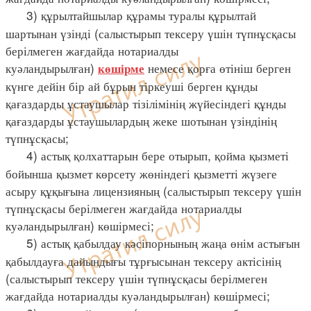
3) құрылтайшылар құрамы туралы құрылтай
шартынан үзінді (салыстырып тексеру үшін түпнұсқасы
берілмеген жағдайда нотариалды
куәландырылған)
немесе қорға өтініш берген
көшірме
күнге дейін бір ай бұрын тіркеуші берген құнды
қағаздарды ұстаушылар тізілімінің жүйесіндегі құнды
қағаздарды ұстаушылардың жеке шотынан үзіндінің
түпнұсқасы;
4) астық қолхаттарын бере отырып, қойма қызметі
бойынша қызмет көрсету жөніндегі қызметті жүзеге
асыру құқығына лицензияның (салыстырып тексеру үшін
түпнұсқасы берілмеген жағдайда нотариалды
куәландырылған) көшірмесі;
5) астық қабылдау кәсіпорнының жаңа өнім астығын
қабылдауға дайындығы тұрғысынан тексеру актісінің
(салыстырып тексеру үшін түпнұсқасы берілмеген
жағдайда нотариалды куәландырылған) көшірмесі;