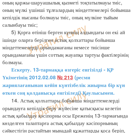
оның қаржы-шаруашылық қызметі тоқтатылмауы тиіс,
оның мүлкі үшінші тұлғалардың міндеттемелері бойынша
кепілдік нысаны болмауы тиіс, оның мүлкіне тыйым
салынбауы тиіс;
5) Қорға өтініш берген күннің алдындағы он екі ай
ішінде оларға берілген астық қолхаттары бойынша
міндеттемелерді орындамағаны немесе тиісінше
орындамағаны үшін соттың жауапқа тартуы фактілерінің
болмауы.
Ескерту. 13-тармаққа өзгеріс енгізілді - ҚР
Үкіметінің 2012.02.08
№ 213
(ресми
жариялағанынан кейін күнтізбелік жиырма бір күн
өткен соң қолданысқа енгізіледі) Қаулысымен.
14. Астық қолхаттары бойынша міндеттемелерді
орындауға кепілдік беру жүйесіне қатысқысы келетін
астық қабылдау кәсіпорны осы Ереженің 13-тармағында
көзделген талаптарға астық қабылдау кәсіпорнының
сәйкестігін растайтын мынадай құжаттарды қоса беріп,