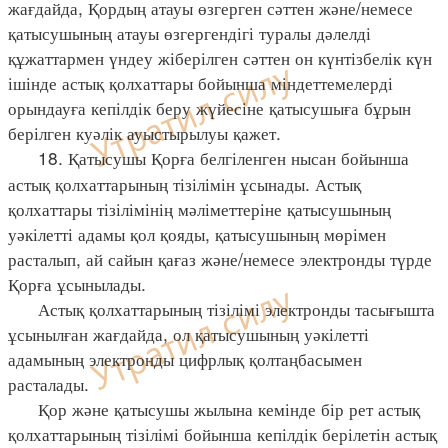
жағдайда, Қордың атауы өзгерген сәттен және/немесе
қатысушының атауы өзгергендігі туралы дәлелді
құжаттармен үндеу жіберілген сәттен он күнтізбелік күн
ішінде астық қолхаттары бойынша міндеттемелерді
орындауға кепілдік беру жүйесіне қатысушыға бұрын
берілген куәлік ауыстырылуы қажет.
18. Қатысушы Қорға белгіленген нысан бойынша
астық қолхаттарының тізілімін ұсынады. Астық
қолхаттары тізілімінің мәліметтеріне қатысушының
уәкілетті адамы қол қояды, қатысушының мөрімен
расталып, ай сайын қағаз және/немесе электронды түрде
Қорға ұсынылады.
Астық қолхаттарының тізілімі электронды тасығышта
ұсынылған жағдайда, ол қатысушының уәкілетті
адамының электронды цифрлық қолтаңбасымен
расталады.
Қор және қатысушы жылына кемінде бір рет астық
қолхаттарының тізілімі бойынша кепілдік берілетін астық