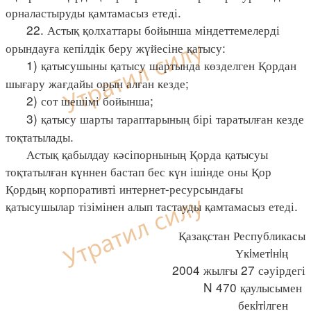
орналастыруды қамтамасыз етеді.
22. Астық қолхаттары бойынша міндеттемелерді
орындауға кепілдік беру жүйесіне қатысу:
1) қатысушыны қатысу шартында көзделген Қордан
шығару жағдайы орын алған кезде;
2) сот шешімі бойынша;
3) қатысу шарты тараптарының бірі таратылған кезде
тоқтатылады.
Астық қабылдау кәсіпорнының Қорда қатысуы
тоқтатылған күннен бастап бес күн ішінде оны Қор
Қордың корпоративті интернет-ресурсындағы
қатысушылар тізімінен алып тастауды қамтамасыз етеді.
Қазақстан Республикасы
Үкiметiнiң
2004 жылғы 27 сәуірдегі
N 470 қаулысымен
бекiтiлген