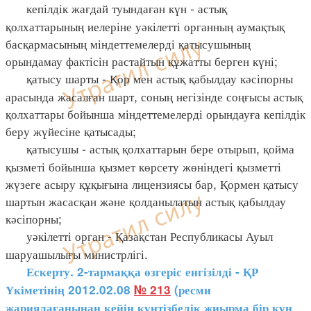
кепілдік жағдай туындаған күн - астық
қолхаттарының иелеріне уәкілетті органның аумақтық
басқармасының міндеттемелерді қатысушының
орындамау фактісін растайтын құжатты берген күні;
қатысу шарты - Қор мен астық қабылдау кәсіпорны
арасында жасалған шарт, соның негізінде соңғысы астық
қолхаттары бойынша міндеттемелерді орындауға кепілдік
беру жүйесіне қатысады;
қатысушы - астық қолхаттарын бере отырып, қойма
қызметі бойынша қызмет көрсету жөніндегі қызметті
жүзеге асыру құқығына лицензиясы бар, Қормен қатысу
шартын жасасқан және қолданылатын астық қабылдау
кәсіпорны;
уәкілетті орган - Қазақстан Республикасы Ауыл
шаруашылығы министрлігі.
Ескерту. 2-тармаққа өзгеріс енгізілді - ҚР
Үкіметінің 2012.02.08
№ 213
(ресми
жариялағанынан кейін күнтізбелік жиырма бір күн