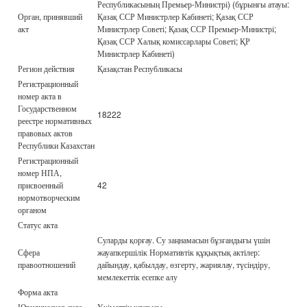
Республикасының Премьер-Министрі) (бұрынғы атауы:
Орган, принявший
Қазақ ССР Министрлер Кабинеті; Қазақ ССР
акт
Министрлер Советі; Қазақ ССР Премьер-Министрі;
Қазақ ССР Халық комиссарлары Советі; ҚР
Министрлер Кабинеті)
Регион действия
Қазақстан Республикасы
Регистрационный
номер акта в
Государственном
18222
реестре нормативных
правовых актов
Республики Казахстан
Регистрационный
номер НПА,
присвоенный
42
нормотворческим
органом
Статус акта
Суларды қорғау. Су заңнамасын бұзғандығы үшін
Сфера
жауапкершілік Нормативтік құқықтық актілер:
правоотношений
дайындау, қабылдау, өзгерту, жариялау, түсіндіру,
мемлекеттік есепке алу
Форма акта
Юридическая сила
Үкіметтің қаулысы