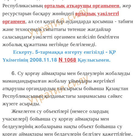
Республикасының
, жер
орталық атқарушы органымен
ресурстарын басқару жөнiндегi
орталық уәкілеттi
, ал сел қаупi бар аудандарда қосымша - табиғи
органмен
және техногендік сипаттағы төтенше жағдайлар
саласындағы уәкілетті органмен келiсілiп бекiтiлген
жобалық құжаттама негiзiнде белгiленедi.
Ескерту. 5-тармаққа өзгерту енгізілді - ҚР
Үкіметінің 2008.11.18
N 1068
Қаулысымен.
6. Су қорғау аймақтары мен белдеулерiн жобалауды
мамандандырылған жобалау ұйымдары жергiлiктi
атқарушы органдардың тапсырысы бойынша Қазақстан
Республикасының қолданыстағы заңнамасына сәйкес
жүзеге асырады.
Жекелеген су объектiлерi (немесе олардың
учаскелерi) бойынша су қорғау аймақтары мен
белдеулерiнiң жобаларына нақты объект бойынша су
қорғау аймақтары мен белдеулерiн белгiлеу қажеттiлiгiне,