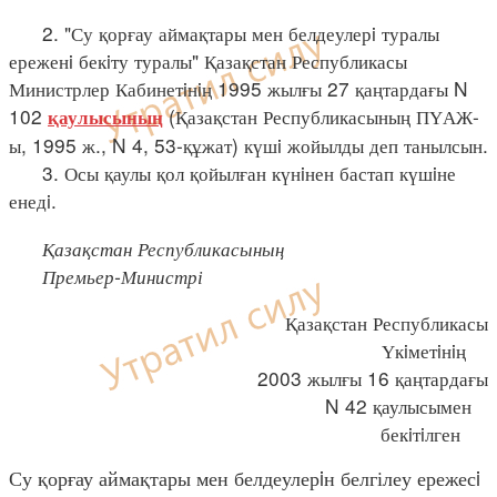
2. "Су қорғау аймақтары мен белдеулерi туралы
ереженi бекiту туралы" Қазақстан Республикасы
Министрлер Кабинетiнiң 1995 жылғы 27 қаңтардағы N
102
(Қазақстан Республикасының ПҮАЖ-
қаулысының
ы, 1995 ж., N 4, 53-құжат) күшi жойылды деп танылсын.
3. Осы қаулы қол қойылған күнiнен бастап күшiне
енедi.
Қазақстан Республикасының
Премьер-Министрі
Қазақстан Республикасы
Үкiметiнiң
2003 жылғы 16 қаңтардағы
N 42 қаулысымен
бекiтiлген
Су қорғау аймақтары мен белдеулерiн белгілеу ережесi