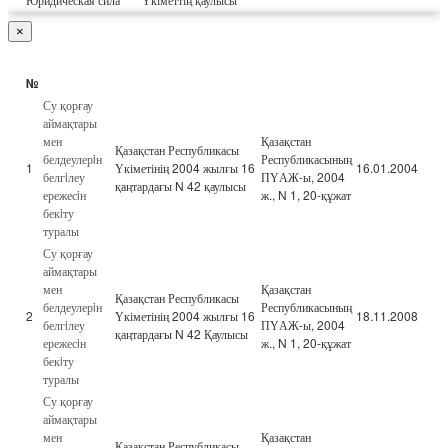
×
№
Су қорғау
аймақтары
мен
Қазақстан
Қазақстан Республикасы
белдеулерiн
Республикасының
1
Үкіметінің 2004 жылғы 16
16.01.2004
белгiлеу
ПҮАЖ-ы, 2004
қаңтардағы N 42 қаулысы
ережесiн
ж., N 1, 20-құжат
бекiту
туралы
Су қорғау
аймақтары
мен
Қазақстан
Қазақстан Республикасы
белдеулерiн
Республикасының
2
Үкіметінің 2004 жылғы 16
18.11.2008
белгiлеу
ПҮАЖ-ы, 2004
қаңтардағы N 42 Қаулысы
ережесiн
ж., N 1, 20-құжат
бекiту
туралы
Су қорғау
аймақтары
мен
Қазақстан
Қазақстан Республикасы