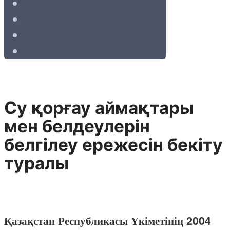
Су қорғау аймақтары
мен белдеулерiн
белгiлеу ережесiн бекiту
туралы
Қазақстан Республикасы Үкіметінің 2004