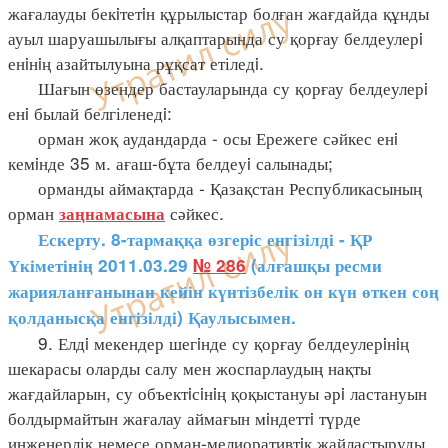
жағалауды бекiтетiн құрылыстар болған жағдайда құнды
ауыл шаруашылығы алқаптарында су қорғау белдеулерi
енiнiң азайтылуына рұқсат етіледi.
Шағын өзендер бастауларында су қорғау белдеулерi
енi былай белгіленедi:
орман жоқ аудандарда - осы Ережеге сәйкес енi
кемiнде 35 м. ағаш-бұта белдеуi салынады;
орманды аймақтарда - Қазақстан Республикасының
орман
сәйкес.
заңнамасына
Ескерту. 8-тармаққа өзгеріс енгізілді - ҚР
Үкіметінің 2011.03.29
№ 286
(алғашқы ресми
жарияланғанынан кейін күнтізбелік он күн өткен соң
қолданысқа енгізілді) Қаулысымен.
9. Елдi мекендер шегiнде су қорғау белдеулерiнiң
шекарасы оларды салу мен жоспарлаудың нақты
жағдайларын, су объектiсiнiң қоқыстануы әрi ластануын
болдырмайтын жағалау аймағын мiндеттi түрде
инженерлік немесе орман-мелиоративтiк жайластыруды