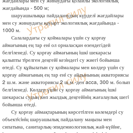
жағдайлары мен су жинаудағы қолайлы экологиялық
жағдайында - 500 м;
шаруашылыққа пайдаланудың күрделi жағдайлары
мен су жинаудағы қауырт экологиялық жағдайында -
1000 м.
Салалардағы су қоймалары үшiн су қорғау
аймағының ең тар енi ол орналасқан өзендегідей
белгiленедi. Су қорғау аймағының iшкi шекарасы
қалыпты тiрелген деңгейi кезiндегi су жиегi бойынша
өтедi. Су құйылатын су қоймалары мен көлдер үшiн су
қорғау аймағының ең тар енi су айдынының акваториясы
2 ш.м. және акваториясы 2 ш.м.-ден acca, 300 м. болып
белгiленедi. Көлдер үшiн су қорғау аймағының iшкi
шекарасы судың көп жылдық деңгейiнiң жағалаулық шегi
бойынша өтедi.
Су қорғау аймақтарының көрсетiлген көлемдерi су
объектiсiнiң шаруашылық пайдалану маңызы мен
сипатына, санитарлық-эпидемиологиялық жай-күйiне,