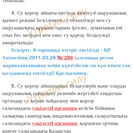
4. Су қорғау аймағы шегiнде шектеулi шаруашылық
қызмет режимi белгіленген су объектiлерi мен су
шаруашылығы құрылыстарына iргелес, аумағының енi
отыз бес метрден кем емес су қорғау белдеулерi
ажыратылады.
Ескерту. 4-тармаққа өзгеріс енгізілді - ҚР
Үкіметінің 2011.03.29
№ 286
(алғашқы ресми
жарияланғанынан кейін күнтізбелік он күн өткен соң
қолданысқа енгізілді) Қаулысымен.
5. Су қорғау аймақтарын, белдеулерiн және оларды
шаруашылық пайдалану режимiн жергілiктi атқарушы
органдар су қорын пайдалану мен қорғау
саласындағы
келiсiм бойынша
уәкілеттi органмен
халықтың санитарлық-эпидемиологиялық салауаттылығы
саласындағы
, қоршаған ортаны
уәкілеттi органмен
қорғау саласындығы Қазақстан