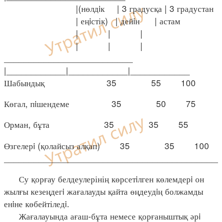
|(нөлдiк | 3 градусқа | 3 градустан
| еңiстік) | дейiн | астам
| | |
| | |
__________________________
|____________|____________|____________
Шабындық 35 55 100
Көгал, пiшендеме 35 50 75
Орман, бұта 35 35 55
Өзгелерi (қолайсыз алқап) 35 35 100
____________________________________________
Су қорғау белдеулерінің көрсетiлген көлемдерi он
жылғы кезеңдегi жағалауды қайта өңдеудiң болжамды
енiне көбейтіледi.
Жағалауында ағаш-бұта немесе қорғаныштық әрi