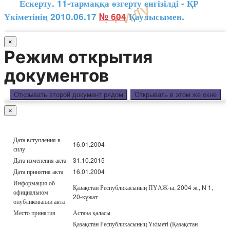
Ескерту. 11-тармаққа өзгерту енгізілді - ҚР
Үкіметінің 2010.06.17
№ 604
Қаулысымен.
×
Режим открытия
документов
Открывать второй документ рядом
Открывать в этом же окне
×
Дата вступления в
16.01.2004
силу
Дата изменения акта
31.10.2015
Дата принятия акта
16.01.2004
Информация об
Қазақстан Республикасының ПҮАЖ-ы, 2004 ж., N 1,
официальном
20-құжат
опубликовании акта
Место принятия
Астана қаласы
Қазақстан Республикасының Үкіметі (Қазақстан