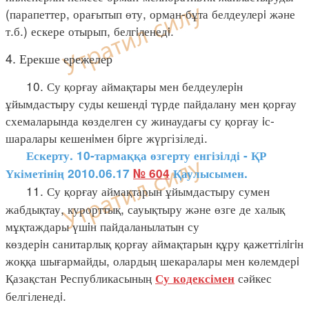
(парапеттер, орағытып өту, орман-бұта белдеулерi және
т.б.) ескере отырып, белгiленедi.
4. Ерекше ережелер
10. Су қорғау аймақтары мен белдеулерiн
ұйымдастыру суды кешендi түрде пайдалану мен қорғау
схемаларында көзделген су жинаудағы су қорғау iс-
шаралары кешенiмен бiрге жүргізіледі.
Ескерту. 10-тармаққа өзгерту енгізілді - ҚР
Үкіметінің 2010.06.17
№ 604
Қаулысымен.
11. Су қорғау аймақтарын ұйымдастыру сумен
жабдықтау, курорттық, сауықтыру және өзге де халық
мұқтаждары үшiн пайдаланылатын су
көздерiн санитарлық қорғау аймақтарын құру қажеттілiгiн
жоққа шығармайды, олардың шекаралары мен көлемдерi
Қазақстан Республикасының
сәйкес
Су кодексімен
белгіленедi.