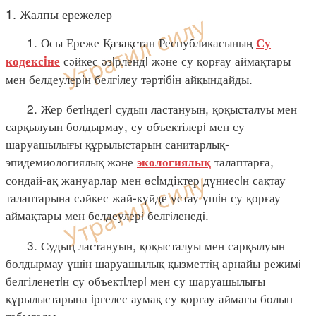
1. Жалпы ережелер
1. Осы Ереже Қазақстан Республикасының
Су
сәйкес әзiрлендi және су қорғау аймақтары
кодексiне
мен белдеулерiн белгiлеу тәртiбiн айқындайды.
2. Жер бетiндегi судың ластануын, қоқысталуы мен
сарқылуын болдырмау, су объектілерi мен су
шаруашылығы құрылыстарын санитарлық-
эпидемиологиялық және
талаптарға,
экологиялық
сондай-ақ жануарлар мен өсiмдіктер дүниесiн сақтау
талаптарына сәйкес жай-күйде ұстау үшiн су қорғау
аймақтары мен белдеулерi белгiленедi.
3. Судың ластануын, қоқысталуы мен сарқылуын
болдырмау үшiн шаруашылық қызметтiң арнайы режимi
белгіленетiн су объектiлерi мен су шаруашылығы
құрылыстарына iргелес аумақ су қорғау аймағы болып
табылады.