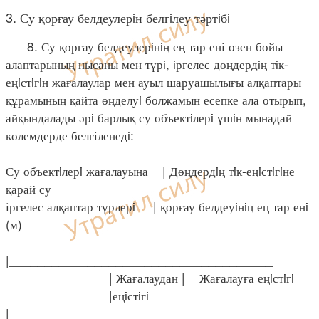
3. Су қорғау белдеулерiн белгiлеу тәртiбi
8. Су қорғау белдеулерiнiң ең тар ені өзен бойы
алаптарының нысаны мен түрi, iргелес дөңдердiң тiк-
еңiстiгiн жағалаулар мен ауыл шаруашылығы алқаптары
құрамының қайта өңделуi болжамын есепке ала отырып,
айқындалады әрi барлық су объектiлерi үшiн мынадай
көлемдерде белгіленедi:
____________________________________________
Су объектiлерi жағалауына | Дөңдердiң тiк-еңiстiгiне
қарай су
іргелес алқаптар түрлерi | қорғау белдеуiнiң ең тар енi
(м)
|_____________________________________
| Жағалаудан | Жағалауға еңiстiгi
|еңiстiгi
|________________________