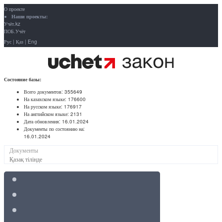
О проекте
Наши проекты:
Учёт.kz
ПОБ.Учёт
Рус
|
Қаз
|
Eng
Состояние базы:
Всего документов:
355649
На казахском языке:
176600
На русском языке:
176917
На английском языке:
2131
Дата обновления:
16.01.2024
Документы по состоянию на:
16.01.2024
Документы
Қазақ тілінде