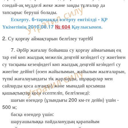
сондай-ақ мүдделi жеке және заңды тұлғалар да
тапсырыс беруші болады.
Ескерту. 6-тармаққа өзгерту енгізілді - ҚР
Үкіметінің 2010.06.17
№ 604
Қаулысымен.
2. Су қорғау аймақтарын белгiлеу тәртiбi
7. Әрбiр жағалау бойынша су қорғау аймағының ең
тар енi көп жылдық межелік деңгейi кезiндегi су жиегiнен
су тасқыны кезеңiндегi көп жылдық деңгейi кезiндегi су
жиегiне дейiнгi (өзен жайылымын, жайылым жылғаларын,
түпкi жағалауындағы тiк жарларды, шұңқырлар мен
сайларды қоса алғанда) және мынадай қосымша
қашықтықтар қоса есептелiп, белгiленедi:
шағын өзендер (ұзындығы 200 км-ге дейiн) үшiн -
500 м;
басқа өзендер үшін:
шаруашылыққа пайдаланудың қарапайым