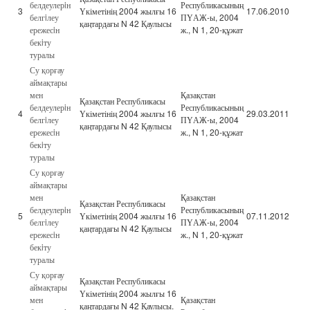
белдеулерiн
Республикасының
3
Үкіметінің 2004 жылғы 16
17.06.2010
белгiлеу
ПҮАЖ-ы, 2004
қаңтардағы N 42 Қаулысы
ережесiн
ж., N 1, 20-құжат
бекiту
туралы
Су қорғау
аймақтары
мен
Қазақстан
Қазақстан Республикасы
белдеулерiн
Республикасының
4
Үкіметінің 2004 жылғы 16
29.03.2011
белгiлеу
ПҮАЖ-ы, 2004
қаңтардағы N 42 Қаулысы
ережесiн
ж., N 1, 20-құжат
бекiту
туралы
Су қорғау
аймақтары
мен
Қазақстан
Қазақстан Республикасы
белдеулерiн
Республикасының
5
Үкіметінің 2004 жылғы 16
07.11.2012
белгiлеу
ПҮАЖ-ы, 2004
қаңтардағы N 42 Қаулысы
ережесiн
ж., N 1, 20-құжат
бекiту
туралы
Су қорғау
Қазақстан Республикасы
аймақтары
Үкіметінің 2004 жылғы 16
мен
Қазақстан
қаңтардағы N 42 Қаулысы.