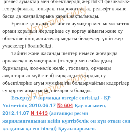
iргелес аумақтар мен объектiлердiң жергiлiктi физикалық-
географиялық, топырақ, гидрологиялық, рельефтiк және
басқа да жағдайларына қарай нақтыланады.
Ерекше қорғалатын табиғи аумақтар мен мемлекеттік
орман қорының жерлерінде су қорғау аймағы және су
объектілерінің жағалауларындағы белдеулер үшін жер
учаскелері бөлінбейді.
Табиғи және жасанды шептер немесе жоғарыда
орналасқан аумақтардан (өзендер мен сайлардың
бұрмалары, жол-көлiк желiсi, тоспалар, орманды
алқаптардың мүйiстерi) сарқынды сулардың су
объектiлерiне ағуы мүмкiндiгiн болдырмайтын кедергiлер
су қорғау аймағының шекарасы болады.
Ескерту. 7-тармаққа өзгеріс енгізілді - ҚР
Үкіметінің 2010.06.17
№ 604
Қаулысымен,
2012.11.07
N 1413
(алғашқы ресми
жарияланғанынан кейін күнтізбелік он күн өткен соң
қолданысқа енгізіледі) Қаулыларымен.