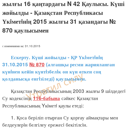
жылғы 16 қаңтардағы N 42 Қаулысы. Күші
жойылды - Қазақстан Республикасы
Үкiметiнiң 2015 жылғы 31 қазандағы №
870 қаулысымен
с изменениями на: 31.10.2015
Ескерту. Күші жойылды - ҚР Үкiметiнiң
31.10.2015
№ 870
(алғашқы ресми жарияланған
күнiнен кейін күнтiзбелiк он күн өткен соң
қолданысқа енгiзіледі) қаулысымен.
Қазақстан Республикасының 2003 жылғы 9 шiлдедегi
Су кодексінің
сәйкес Қазақстан
116-бабына
Республикасының Yкiметi қаулы етеді:
1. Қоса беріліп отырған Су қорғау аймақтары мен
белдеулерiн белгілеу ережесi бекітілсiн.