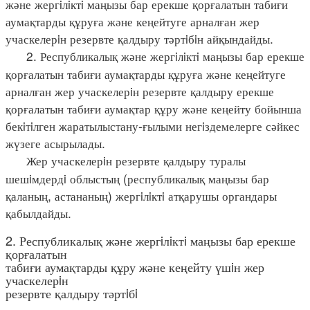
және жергiлiктi маңызы бар ерекше қорғалатын табиғи
аумақтарды құруға және кеңейтуге арналған жер
учаскелерiн резервте қалдыру тәртiбiн айқындайды.
2. Республикалық және жергiлiктi маңызы бар ерекше
қорғалатын табиғи аумақтарды құруға және кеңейтуге
арналған жер учаскелерiн резервте қалдыру ерекше
қорғалатын табиғи аумақтар құру және кеңейту бойынша
бекiтiлген жаратылыстану-ғылыми негiздемелерге сәйкес
жүзеге асырылады.
Жер учаскелерiн резервте қалдыру туралы
шешiмдердi облыстың (республикалық маңызы бар
қаланың, астананың) жергiлiктi атқарушы органдары
қабылдайды.
2. Республикалық және жергiлiктi маңызы бар ерекше
қорғалатын
табиғи аумақтарды құру және кеңейту үшiн жер
учаскелерiн
резервте қалдыру тәртiбi