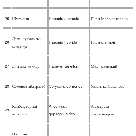
25
Шұғылық
Paeonia anomala
Пион Марьин-корень
Дала шұғылығы,
26
Paeonia hybrida
Пион степной
сәлдегүл
27
Жiңiшке көкнәр
Papaver tenellum
Мак тоненький
28
Семенов айдаршөбi
Corydalis semenovii
Хохлатка Семенова
Қаңбақ тәрiздi
Allochrusa
Аллохруза
29
жерсабын
gypsophiloides
качимовидная
Потанин