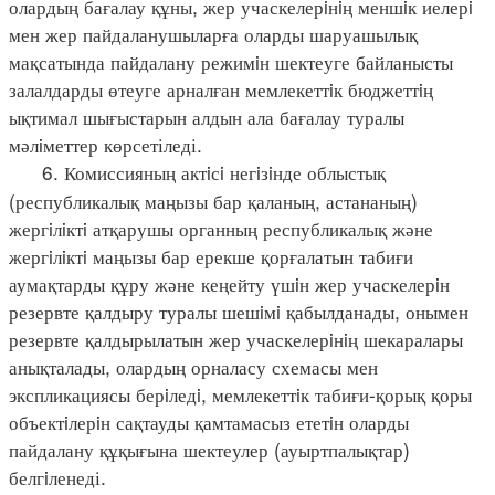
олардың бағалау құны, жер учаскелерiнiң меншiк иелерi
мен жер пайдаланушыларға оларды шаруашылық
мақсатында пайдалану режимiн шектеуге байланысты
залалдарды өтеуге арналған мемлекеттiк бюджеттiң
ықтимал шығыстарын алдын ала бағалау туралы
мәлiметтер көрсетіледі.
6. Комиссияның актiсi негiзiнде облыстық
(республикалық маңызы бар қаланың, астананың)
жергiлiктi атқарушы органның республикалық және
жергiлiктi маңызы бар ерекше қорғалатын табиғи
аумақтарды құру және кеңейту үшiн жер учаскелерiн
резервте қалдыру туралы шешiмi қабылданады, онымен
резервте қалдырылатын жер учаскелерiнiң шекаралары
анықталады, олардың орналасу схемасы мен
экспликациясы берiледi, мемлекеттiк табиғи-қорық қоры
объектiлерiн сақтауды қамтамасыз ететiн оларды
пайдалану құқығына шектеулер (ауыртпалықтар)
белгiленеді.