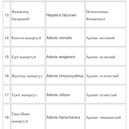
Фальконер
Печеночница
13
Hepatica falconeri
бауыршөбi
Фальконера
14
Көктем жанаргүлi
Adonis vernalis
Адонис весенний
15
Едiл жанаргүлi
Adonis wolgensis
Адонис волжский
16
Жылтыр жанаргүл
Adonis chrysocyathus
Адонис золотистый
17
Түктi жанаргүл
Adonis villosa
Адонис пушистый
Тянь-Шань
18
Adonis tianschanica
Адонис тяньшанский
жанаргүлi