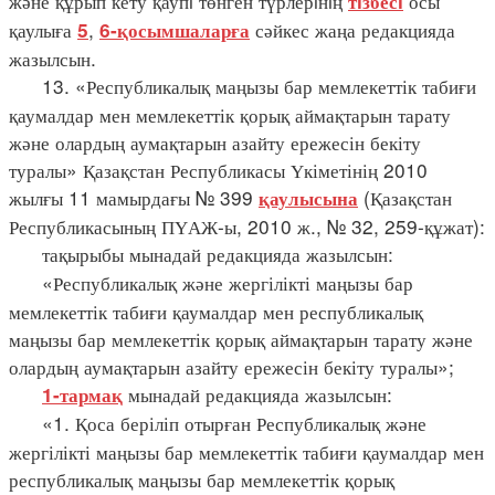
және құрып кету қаупi төнген түрлерiнiң
осы
тiзбесi
қаулыға
,
сәйкес жаңа редакцияда
5
6-қосымшаларға
жазылсын.
13. «Республикалық маңызы бар мемлекеттік табиғи
қаумалдар мен мемлекеттік қорық аймақтарын тарату
және олардың аумақтарын азайту ережесін бекіту
туралы» Қазақстан Республикасы Үкіметінің 2010
жылғы 11 мамырдағы № 399
(Қазақстан
қаулысына
Республикасының ПҮАЖ-ы, 2010 ж., № 32, 259-құжат):
тақырыбы мынадай редакцияда жазылсын:
«Республикалық және жергілікті маңызы бар
мемлекеттік табиғи қаумалдар мен республикалық
маңызы бар мемлекеттік қорық аймақтарын тарату және
олардың аумақтарын азайту ережесін бекіту туралы»;
мынадай редакцияда жазылсын:
1-тармақ
«1. Қоса беріліп отырған Республикалық және
жергілікті маңызы бар мемлекеттік табиғи қаумалдар мен
республикалық маңызы бар мемлекеттік қорық