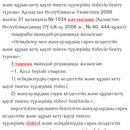
және құрып кету қаупi төнген түрлерiнiң тiзбесiн бекiту
туралы» Қазақстан Республикасы Үкіметінің 2006
жылғы 31 қазандағы № 1034
(Қазақстан
қаулысына
Республикасының ПҮАЖ-ы, 2006 ж., № 40, 444-құжат):
тақырыбы мынадай редакцияда жазылсын:
«Өсiмдiктер мен жануарлардың сирек кездесетiн
және құрып кету қаупi төнген түрлерiнiң тiзбесiн бекiту
туралы»;
мынадай редакцияда жазылсын:
1-тармақ
«1. Қоса берiлiп отырған:
1) өсiмдiктердiң сирек кездесетiн және құрып кету
қаупi төнген түрлерiнiң тiзбесi;
2) жануарлардың сирек кездесетiн және құрып кету
қаупi төнген түрлерiнiң тiзбесi бекiтiлсiн.»;
көрсетілген қаулымен бекітілген жануарлардың сирек
кездесетiн және құрып кету қаупi төнген
түрлерiнiң
және өсiмдiктердің сирек кездесетiн
тiзбесi