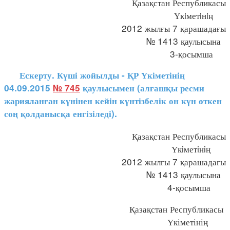
Қазақстан Республикасы
Үкiметiнiң
2012 жылғы 7 қарашадағы
№ 1413 қаулысына
3-қосымша
Ескерту. Күші жойылды - ҚР Үкіметінің
04.09.2015
№ 745
қаулысымен (алғашқы ресми
жарияланған күнінен кейін күнтізбелік он күн өткен
соң қолданысқа енгізіледі).
Қазақстан Республикасы
Үкiметiнiң
2012 жылғы 7 қарашадағы
№ 1413 қаулысына
4-қосымша
Қазақстан Республикасы
Үкіметінің