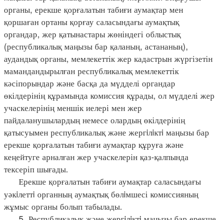
органы, ерекше қорғалатын табиғи аумақтар мен
қоршаған ортаны қорғау саласындағы аумақтық
органдар, жер қатынастары жөніндегі облыстық
(республикалық маңызы бар қаланың, астананың),
аудандық органы, мемлекеттік жер кадастрын жүргізетін
мамандандырылған республикалық мемлекеттік
кәсіпорындар және басқа да мүдделі органдар
өкілдерінің құрамында комиссия құрады, ол мүдделі жер
учаскелерінің меншік иелері мен жер
пайдаланушылардың немесе олардың өкілдерінің
қатысуымен республикалық және жергiлiктi маңызы бар
ерекше қорғалатын табиғи аумақтар құруға және
кеңейтуге арналған жер учаскелерін қаз-қалпында
тексеріп шығады.
Ерекше қорғалатын табиғи аумақтар саласындағы
уәкiлеттi органның аумақтық бөлiмшесі комиссияның
жұмыс органы болып табылады.
5. Республикалық және жергiлiктi маңызы бар ерекше