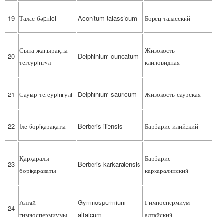
19
Талас бәpпici
Aconitum talassicum
Борец таласский
Сына жапырақты
Живокость
20
Delphinium cuneatum
тегеурiнгүл
клиновидная
21
Сауыр тегеурiнгүлi
Delphinium sauricum
Живокость саурская
22
Iле бөрiқарақаты
Berberis iliensis
Барбарис илийский
Қарқаралы
Барбарис
23
Berberis karkaralensis
бөрiқарақаты
каркаралинский
Алтай
Gymnospermium
Гимноспермиум
24
гимноспермиумы
altaicum
алтайский