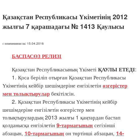
Қазақстан Республикасы Үкіметінің 2012
жылғы 7 қарашадағы № 1413 Қаулысы
с изменениями на: 15.04.2016
БАСПАСӨЗ РЕЛИЗІ
Қазақстан Республикасының Үкіметі
:
ҚАУЛЫ ЕТЕДІ
1. Қоса беріліп отырған Қазақстан Республикасы
Үкіметінің кейбір шешімдеріне енгізілетін
өзгерістер
бекітілсін.
мен толықтырулар
2. Қазақстан Республикасы Үкіметінің кейбір
шешімдеріне енгізілетін өзгерістер мен
толықтырулардың 2013 жылғы 1 қаңтардан бастап
қолданысқа енгізілетін
сегізінші
9-тармағының
абзацын,
он төртінші абзацын,
10-тармағының
14-