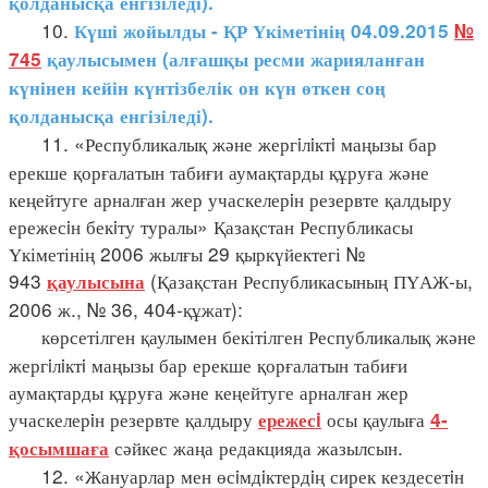
қолданысқа енгізіледі).
10.
Күші жойылды - ҚР Үкіметінің 04.09.2015
№
745
қаулысымен (алғашқы ресми жарияланған
күнінен кейін күнтізбелік он күн өткен соң
қолданысқа енгізіледі).
11. «Республикалық және жергiлiктi маңызы бар
ерекше қорғалатын табиғи аумақтарды құруға және
кеңейтуге арналған жер учаскелерiн резервте қалдыру
ережесiн бекiту туралы» Қазақстан Республикасы
Үкіметінің 2006 жылғы 29 қыркүйектегі №
943
(Қазақстан Республикасының ПҮАЖ-ы,
қаулысына
2006 ж., № 36, 404-құжат):
көрсетілген қаулымен бекітілген Республикалық және
жергiлiктi маңызы бар ерекше қорғалатын табиғи
аумақтарды құруға және кеңейтуге арналған жер
учаскелерiн резервте қалдыру
осы қаулыға
ережесi
4-
сәйкес жаңа редакцияда жазылсын.
қосымшаға
12. «Жануарлар мен өсiмдiктердiң сирек кездесетiн