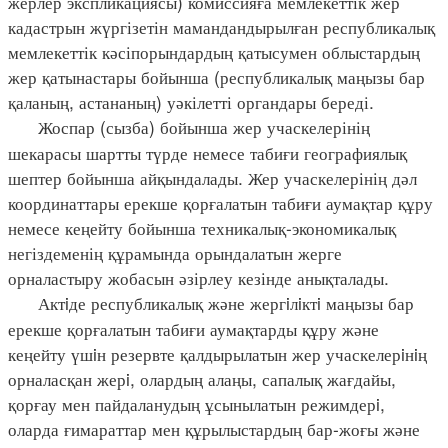
жерлер экспликациясы) комиссияға мемлекеттік жер
кадастрын жүргізетін мамандандырылған республикалық
мемлекеттік кәсіпорындардың қатысумен облыстардың
жер қатынастары бойынша (республикалық маңызы бар
қаланың, астананың) уәкілетті органдары береді.
Жоспар (сызба) бойынша жер учаскелерінің
шекарасы шартты түрде немесе табиғи географиялық
шептер бойынша айқындалады. Жер учаскелерінің дәл
координаттары ерекше қорғалатын табиғи аумақтар құру
немесе кеңейту бойынша техникалық-экономикалық
негіздеменің құрамында орындалатын жерге
орналастыру жобасын әзірлеу кезінде анықталады.
Актiде республикалық және жергiлiктi маңызы бар
ерекше қорғалатын табиғи аумақтарды құру және
кеңейту үшiн резервте қалдырылатын жер учаскелерiнiң
орналасқан жерi, олардың алаңы, сапалық жағдайы,
қорғау мен пайдаланудың ұсынылатын режимдерi,
оларда ғимараттар мен құрылыстардың бар-жоғы және