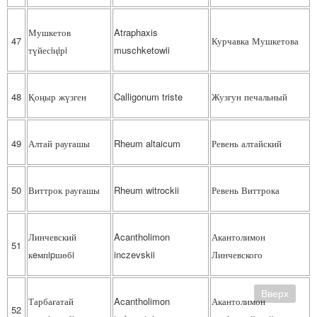
Мушкетов
Atraphaxis
47
Курчавка Мушкетова
түйесiңiрi
muschketowii
48
Қоңыр жүзген
Calligonum triste
Жузгун печальный
49
Алтай рауғашы
Rheum altaicum
Ревень алтайский
50
Виттрок рауғашы
Rheum witrockii
Ревень Виттрока
Линчевский
Acantholimon
Акантолимон
51
кeмпipшөбi
inczevskii
Линчевского
Вверх
Тарбағатай
Acantholimon
Акантолимон
52