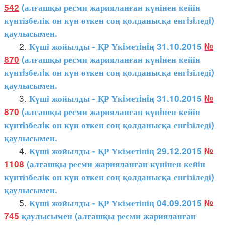
542
(алғашқы ресми жарияланған күнінен кейін
күнтізбелік он күн өткен соң қолданысқа енгiзiледi)
қаулысымен.
2.
Күші жойылды - ҚР Үкiметiнiң 31.10.2015
№
870
(алғашқы ресми жарияланған күнiнен кейін
күнтiзбелiк он күн өткен соң қолданысқа енгiзіледі)
қаулысымен.
3.
Күші жойылды - ҚР Үкiметiнiң 31.10.2015
№
870
(алғашқы ресми жарияланған күнiнен кейін
күнтiзбелiк он күн өткен соң қолданысқа енгiзіледі)
қаулысымен.
4.
Күші жойылды - ҚР Үкіметінің 29.12.2015
№
1108
(алғашқы ресми жарияланған күнінен кейін
күнтізбелік он күн өткен соң қолданысқа енгізіледі)
қаулысымен.
5.
Күші жойылды - ҚР Үкіметінің 04.09.2015
№
745
қаулысымен (алғашқы ресми жарияланған