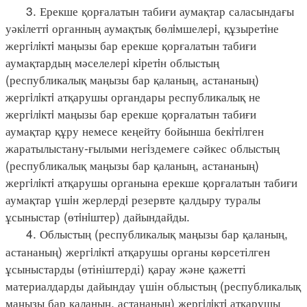
3. Ерекше қорғалатын табиғи аумақтар саласындағы
уәкiлеттi органның аумақтық бөлiмшелерi, құзыретiне
жергiлiктi маңызы бар ерекше қорғалатын табиғи
аумақтардың мәселелерi кiретiн облыстың
(республикалық маңызы бар қаланың, астананың)
жергiлiктi атқарушы органдары республикалық не
жергiлiктi маңызы бар ерекше қорғалатын табиғи
аумақтар құру немесе кеңейту бойынша бекiтiлген
жаратылыстану-ғылыми негiздемеге сәйкес облыстың
(республикалық маңызы бар қаланың, астананың)
жергiлiктi атқарушы органына ерекше қорғалатын табиғи
аумақтар үшiн жерлердi резервте қалдыру туралы
ұсыныстар (өтiнiштер) дайындайды.
4. Облыстың (республикалық маңызы бар қаланың,
астананың) жергiлiктi атқарушы органы көрсетілген
ұсыныстарды (өтініштерді) қарау және қажетті
материалдарды дайындау үшін облыстың (республикалық
маңызы бар қаланың, астананың) жергiлiктi атқарушы