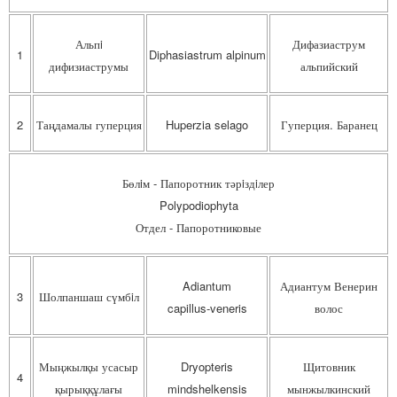
Альпi
Дифазиаструм
1
Diphasiastrum alpinum
дифизиаструмы
альпийский
2
Таңдамалы гуперция
Huperzia selago
Гуперция. Баранец
Бөлiм - Папоротник тәрiздiлер
Polypodiophyta
Отдел - Папоротниковые
Adiantum
Адиантум Венерин
3
Шолпаншаш сүмбiл
capillus-veneris
волос
Мыңжылқы усасыр
Dryopteris
Щитовник
4
қырыққұлағы
mindshelkensis
мынжылкинский