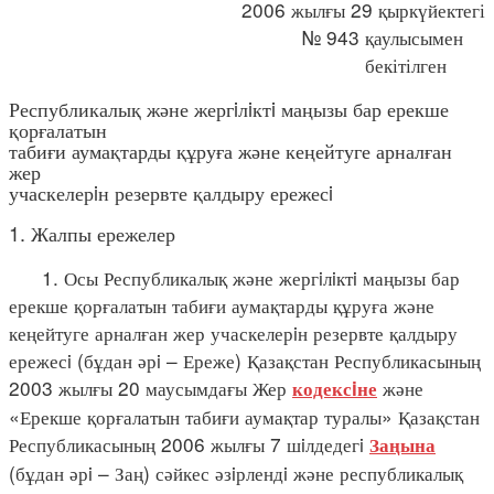
2006 жылғы 29 қыркүйектегі
№ 943 қаулысымен
бекітілген
Республикалық және жергiлiктi маңызы бар ерекше
қорғалатын
табиғи аумақтарды құруға және кеңейтуге арналған
жер
учаскелерiн резервте қалдыру ережесi
1. Жалпы ережелер
1. Осы Республикалық және жергiлiктi маңызы бар
ерекше қорғалатын табиғи аумақтарды құруға және
кеңейтуге арналған жер учаскелерiн резервте қалдыру
ережесi (бұдан әрi – Ереже) Қазақстан Республикасының
2003 жылғы 20 маусымдағы Жер
және
кодексiне
«Ерекше қорғалатын табиғи аумақтар туралы» Қазақстан
Республикасының 2006 жылғы 7 шiлдедегi
Заңына
(бұдан әрi – Заң) сәйкес әзiрлендi және республикалық