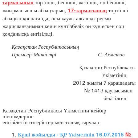
төртінші, бесінші, жетінші, он бесінші,
тармағының
жиырмасыншы абзацтарын,
төртінші
17-тармағының
абзацын қоспағанда, осы қаулы алғашқы ресми
жарияланғанынан кейін күнтізбелік он күн өткен соң
қолданысқа енгізіледі.
Қазақстан Республикасының
Премьер-Министрі С. Ахметов
Қазақстан Республикасы
Үкіметінің
2012 жылғы 7 қарашадағы
№ 1413 қаулысымен
бекітілген
Қазақстан Республикасы Үкіметінің кейбір
шешімдеріне
енгізілетін өзгерістер мен толықтырулар
1.
Күші жойылды - ҚР Үкіметінің 16.07.2015
№