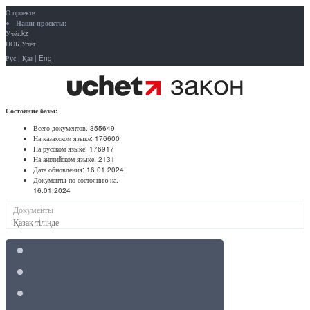
О проекте
Наши проекты:
Учёт.kz
ПОБ.Учёт
Рус
|
Қаз
|
Eng
Состояние базы:
Всего документов:
355649
На казахском языке:
176600
На русском языке:
176917
На английском языке:
2131
Дата обновления:
16.01.2024
Документы по состоянию на:
16.01.2024
Документы
Қазақ тілінде