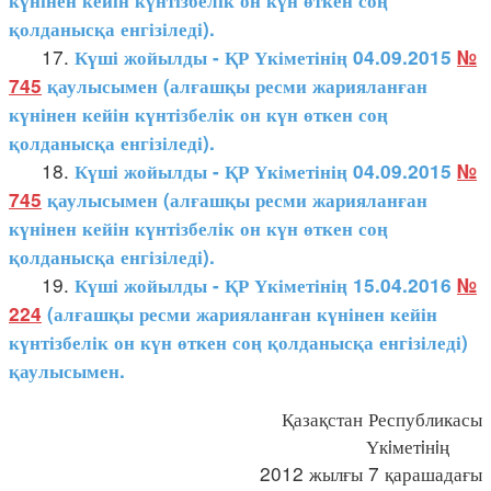
күнінен кейін күнтізбелік он күн өткен соң
қолданысқа енгізіледі).
17.
Күші жойылды - ҚР Үкіметінің 04.09.2015
№
745
қаулысымен (алғашқы ресми жарияланған
күнінен кейін күнтізбелік он күн өткен соң
қолданысқа енгізіледі).
18.
Күші жойылды - ҚР Үкіметінің 04.09.2015
№
745
қаулысымен (алғашқы ресми жарияланған
күнінен кейін күнтізбелік он күн өткен соң
қолданысқа енгізіледі).
19.
Күші жойылды - ҚР Үкіметінің 15.04.2016
№
224
(алғашқы ресми жарияланған күнінен кейін
күнтізбелік он күн өткен соң қолданысқа енгізіледі)
қаулысымен.
Қазақстан Республикасы
Үкiметiнiң
2012 жылғы 7 қарашадағы