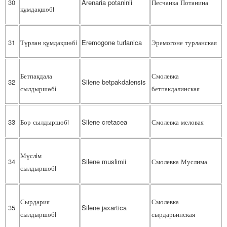
30
Arenaria potaninii
Песчанка Потанина
құмдақшөбi
31
Түрлан құмдақшөбi
Eremogone turlanica
Эремогоне турланская
Бетпақдала
Смолевка
32
Silene betpakdalensis
сылдыршөбi
бетпакдалинская
33
Бор сылдыршөбi
Silene cretacea
Смолевка меловая
Мүслiм
34
Silene muslimii
Смолевка Муслима
сылдыршөбi
Сырдария
Смолевка
35
Silene jaxartica
сылдыршөбi
сырдарьинская