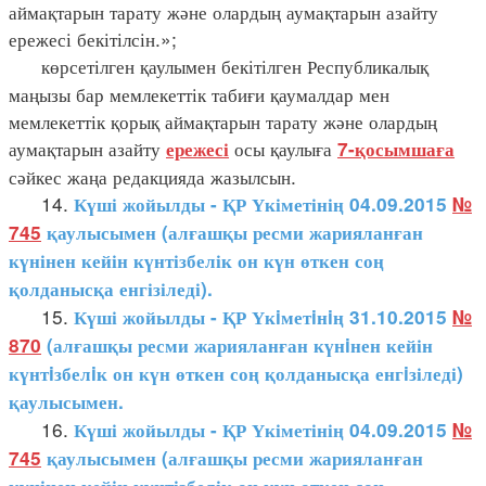
аймақтарын тарату және олардың аумақтарын азайту
ережесі бекітілсін.»;
көрсетілген қаулымен бекітілген Республикалық
маңызы бар мемлекеттік табиғи қаумалдар мен
мемлекеттік қорық аймақтарын тарату және олардың
аумақтарын азайту
осы қаулыға
ережесі
7-қосымшаға
сәйкес жаңа редакцияда жазылсын.
14.
Күші жойылды - ҚР Үкіметінің 04.09.2015
№
745
қаулысымен (алғашқы ресми жарияланған
күнінен кейін күнтізбелік он күн өткен соң
қолданысқа енгізіледі).
15.
Күші жойылды - ҚР Үкiметiнiң 31.10.2015
№
870
(алғашқы ресми жарияланған күнiнен кейін
күнтiзбелiк он күн өткен соң қолданысқа енгiзіледі)
қаулысымен.
16.
Күші жойылды - ҚР Үкіметінің 04.09.2015
№
745
қаулысымен (алғашқы ресми жарияланған