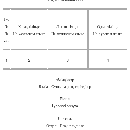
Р/с
№
Қазақ тiлiнде
Латын тiлiнде
Орыс тiлiнде
№
На казахском языке
На латинском языке
На русском языке
п/п
1
2
3
4
Өсiмдiктер
Бөлiм - Сушырмауық тәрiздiлер
Plants
Lycopodiophyta
Растения
Отдел - Плауновидные