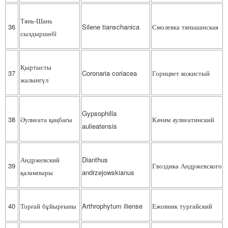
Тянь-Шань
36
Silene tianschanica
Смолевка тяньшанская
сылдыршөбi
Қыртысты
37
Coronaria coriacea
Горицвет кожистый
жалынгүл
Gypsophilla
38
Әулиеата қаңбағы
Качим аулиеатинский
aulieatensis
Андржевский
Dianthus
39
Гвоздика Андржевского
қалампыры
andrzejowskianus
40
Торғай бұйырғыны
Arthrophytum iliense
Ежовник тургайский