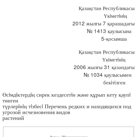
Қазақстан Республикасы
Үкiметiнiң
2012 жылғы 7 қарашадағы
№ 1413 қаулысына
5-қосымша
Қазақстан Республикасы
Үкiметiнiң
2006 жылғы 31 қазандағы
№ 1034 қаулысымен
бекiтiлген
Өсiмдiктердiң сирек кездесетiн және құрып кету қаупi
төнген
түрлерiнiң тiзбесi Перечень редких и находящихся под
угрозой исчезновения видов
растений
Атауы /Наименование