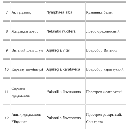
7
Ақ тұңғиық
Nymphaea alba
Кувшинка белая
8
Жаңғақты лотос
Nelumbo nucifera
Лотос орехоносный
9
Виталий шөмiшгүлi
Aquilegia vitalii
Водосбор Виталия
10
Қаратау шөмiшгүлi
Aquilegia karatavica
Водосбор каратауский
Сарғылт
11
Pulsatilla flavescens
Прострел желтоватый
құндызшөп
Ашық құндызшөп
Прострел раскрытый.
12
Pulsatilla flavescens
Ұйқышөп
Сон-трава