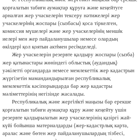
қорғалатын табиғи аумақтар құруға және кеңейтуге
арналған жер учаскелерiн тексеру нәтижелерi жер
учаскелерiнiң жоспары (сызбасы) қоса тіркелген,
комиссия мүшелерi және жер учаскелерiнiң меншiк
иелерi мен жер пайдаланушылар немесе олардың
өкiлдерi қол қоятын актiмен ресiмделедi.
Жер учаскелерін резервте қалдыру жоспары (сызба)
жер қатынастары жөніндегі облыстық (аудандық)
уәкілетті органдарда немесе мемлекеттік жер кадастрын
жүргізетін мамандандырылған республикалық
мемлекеттік кәсіпорындарда бар жер кадастры
мәліметтерінің негізінде жасалады.
Республикалық және жергiлiктi маңызы бар ерекше
қорғалатын табиғи аумақтар құру және кеңейту үшін
резервте қалдырылатын жер учаскелерінің қазіргі жай-
күйі бойынша материалдарды (жер-кадастрлық карта,
аралас және бөтен жер пайдаланушылардың тізбесі,