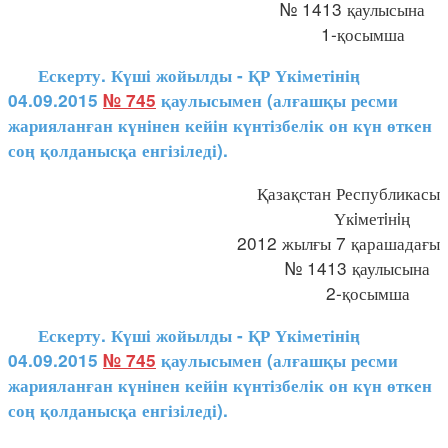
№ 1413 қаулысына
1-қосымша
Ескерту. Күші жойылды - ҚР Үкіметінің
04.09.2015
№ 745
қаулысымен (алғашқы ресми
жарияланған күнінен кейін күнтізбелік он күн өткен
соң қолданысқа енгізіледі).
Қазақстан Республикасы
Үкiметiнiң
2012 жылғы 7 қарашадағы
№ 1413 қаулысына
2-қосымша
Ескерту. Күші жойылды - ҚР Үкіметінің
04.09.2015
№ 745
қаулысымен (алғашқы ресми
жарияланған күнінен кейін күнтізбелік он күн өткен
соң қолданысқа енгізіледі).