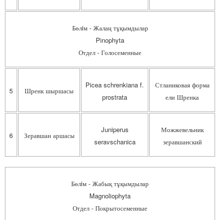
Бөлiм - Жалаң тұқымдылар
Pinophyta
Отдел - Голосеменные
Picea schrenkiana f.
Стланиковая форма
5
Шренк шыршасы
prostrata
ели Шренка
Juniperus
Можжевельник
6
Зеравшан аршасы
seravschanica
зеравшанский
Бөлiм - Жабық тұқымдылар
Magnoliophyta
Отдел - Покрытосеменные