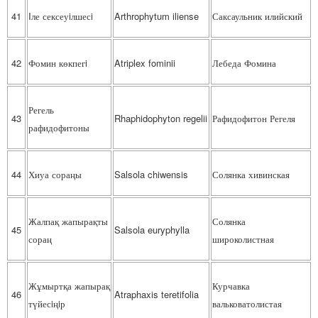
41
Iле сексеуiлшесi
Arthrophytum iliense
Саксаульник илийский
42
Фомин көкпегi
Atriplex fominii
Лебеда Фомина
Регель
43
Rhaphidophyton regelii
Рафидофитон Регеля
рафидофитоны
44
Хиуа сораңы
Salsola chiwensis
Солянка хивинская
Жалпақ жапырақты
Солянка
45
Salsola euryphylla
сораң
широколистная
Жұмыртқа жапырақ
Курчавка
46
Atraphaxis teretifolia
түйесiңiр
вальковатолистая