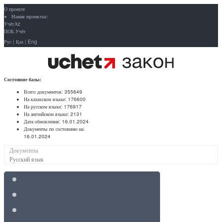
О проекте
Наши проекты:
Учёт.kz
ПОБ.Учёт
Рус
|
Қаз
|
Eng
Состояние базы:
Всего документов:
355649
На казахском языке:
176600
На русском языке:
176917
На английском языке:
2131
Дата обновления:
16.01.2024
Документы по состоянию на:
16.01.2024
Документы
Русский язык