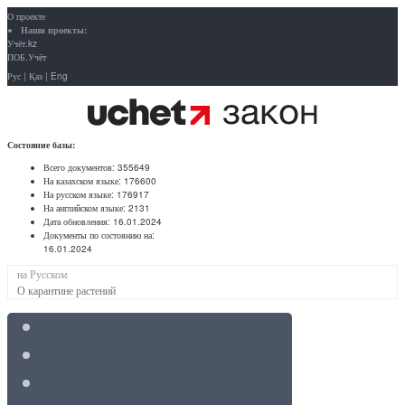
О проекте
Наши проекты:
Учёт.kz
ПОБ.Учёт
Рус
|
Қаз
|
Eng
Состояние базы:
Всего документов:
355649
На казахском языке:
176600
На русском языке:
176917
На английском языке:
2131
Дата обновления:
16.01.2024
Документы по состоянию на:
16.01.2024
на Русском
О карантине растений