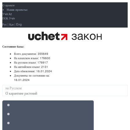
О проекте
Наши проекты:
Учёт.kz
ПОБ.Учёт
Рус
|
Қаз
|
Eng
Состояние базы:
Всего документов:
355649
На казахском языке:
176600
На русском языке:
176917
На английском языке:
2131
Дата обновления:
16.01.2024
Документы по состоянию на:
16.01.2024
на Русском
О карантине растений