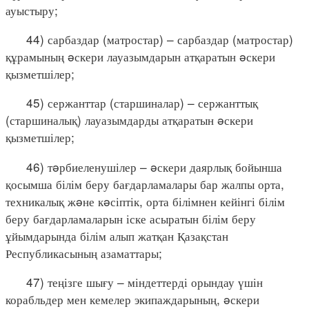
ауыстыру;
44) сарбаздар (матростар) – сарбаздар (матростар)
құрамының əскери лауазымдарын атқаратын əскери
қызметшілер;
45) сержанттар (старшиналар) – сержанттық
(старшиналық) лауазымдарды атқаратын əскери
қызметшілер;
46) тəрбиеленушілер – əскери даярлық бойынша
қосымша білім беру бағдарламалары бар жалпы орта,
техникалық жəне кəсіптік, орта білімнен кейінгі білім
беру бағдарламаларын іске асыратын білім беру
ұйымдарында білім алып жатқан Қазақстан
Республикасының азаматтары;
47) теңізге шығу – міндеттерді орындау үшін
корабльдер мен кемелер экипаждарының, əскери