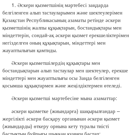
1. Әскери қызметшінің мәртебесі заңдарда
белгіленген алып тастауларымен және шектеулерімен
Қазақстан Республикасының азаматы ретінде әскери
қызметшінің жалпы құқықтарын, бостандықтары мен
міндеттерін, сондай-ақ әскери қызмет ерекшеліктерімен
негізделген оның құқықтарын, міндеттері мен
жауаптылығын қамтиды.
Әскери қызметшілердің құқықтары мен
бостандықтарын алып тастаулар мен шектеулер, ерекше
міндеттері мен жауаптылығы осы Заңда белгіленген
қосымша құқықтармен және жеңілдіктермен өтеледі.
Әскери қызметші мәртебесіне мына азаматтар:
әскери қызметке (жиындарға) шақырылғандар –
жергілікті әскери басқару органынан әскери қызмет
(жиындарды) өткеру орнына кету туралы тиісті
бастықтың бұйрығы шыққан күннен бастап;