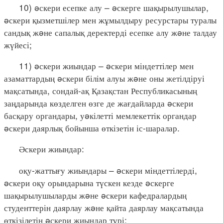
10) əскери есепке алу – əскерге шақырылушылар,
əскери қызметшілер мен жұмылдыру ресурстары туралы
сандық жəне сапалық деректерді есепке алу жəне талдау
жүйесі;
11) əскери жиындар – əскери міндеттілер мен
азаматтардың əскери білім алуы жəне оны жетілдіруі
мақсатында, сондай-ақ Қазақстан Республикасының
заңдарында көзделген өзге де жағдайларда əскери
басқару органдары, уəкілетті мемлекеттік органдар
əскери даярлық бойынша өткізетін іс-шаралар.
Əскери жиындар:
оқу-жаттығу жиындары – əскери міндеттілерді,
əскери оқу орындарына түскен кезде əскерге
шақырылушыларды жəне əскери кафедралардың
студенттерін даярлау жəне қайта даярлау мақсатында
өткізілетін əскери жиындар түрі;