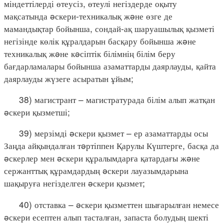
міндеттілерді өтеусіз, өтеулі негіздерде оқыту
мақсатында əскери-техникалық жəне өзге де
мамандықтар бойынша, сондай-ақ шаруашылық қызметі
негізінде көлік құралдарын басқару бойынша жəне
техникалық жəне кəсіптік білімнің білім беру
бағдарламалары бойынша азаматтарды даярлауды, қайта
даярлауды жүзеге асыратын ұйым;
38) магистрант – магистратурада білім алып жатқан
əскери қызметші;
39) мерзімді əскери қызмет – ер азаматтарды осы
Заңда айқындалған тəртіппен Қарулы Күштерге, басқа да
əскерлер мен əскери құралымдарға қатардағы жəне
сержанттық құрамдардың əскери лауазымдарына
шақыруға негізделген əскери қызмет;
40) отставка – əскери қызметтен шығарылған немесе
əскери есептен алып тасталған, запаста болудың шекті