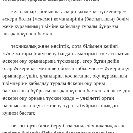
келісімшарт бойынша әскери қызметке түскендер –
әскери бөлім (мекеме) командирінің (бастығының) бөлім
жеке құрамының тізіміне қабылдау туралы бұйрығы
шыққан күннен бастап;
техникалық жəне кəсіптік, орта білімнен кейінгі
жəне жоғары білім беру бағдарламаларын іске асыратын
əскери оқу орындарына түскендер, егер бұған дейін
олар əскери қызметшілер болып табылмаса – əскери оқу
орындары үшін, ұландарды қоспағанда, оқу құрамының
тізімдеріне қабылдау туралы əскери оқу орны
бастығының бұйрығы шыққан күннен бастап, ал шетелдік
əскери оқу орнына түскен кезде – уəкілетті орган
басшысының оқуға жіберу туралы бұйрығы шыққан
күннен бастап;
негізгі орта білім беру базасында техникалық жəне
кəсіптік білімнің білім беру бағдарламаларын іске