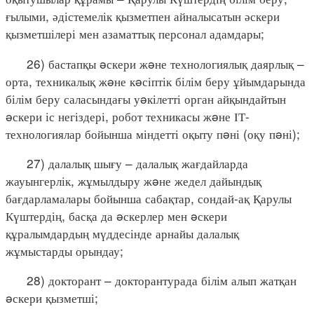
ғылыми, әдістемелік қызметпен айналысатын әскери
қызметшілері мен азаматтық персонал адамдары;
26) бастапқы əскери жəне технологиялық даярлық –
орта, техникалық жəне кəсіптік білім беру ұйымдарында
білім беру саласындағы уəкілетті орган айқындайтын
əскери іс негіздері, робот техникасы жəне ІТ-
технологиялар бойынша міндетті оқыту пəні (оқу пəні);
27) далалық шығу – далалық жағдайларда
жауынгерлік, жұмылдыру жəне жедел дайындық
бағдарламалары бойынша сабақтар, сондай-ақ Қарулы
Күштердің, басқа да əскерлер мен əскери
құралымдардың мүддесінде арнайы далалық
жұмыстарды орындау;
28) докторант – докторантурада білім алып жатқан
əскери қызметші;