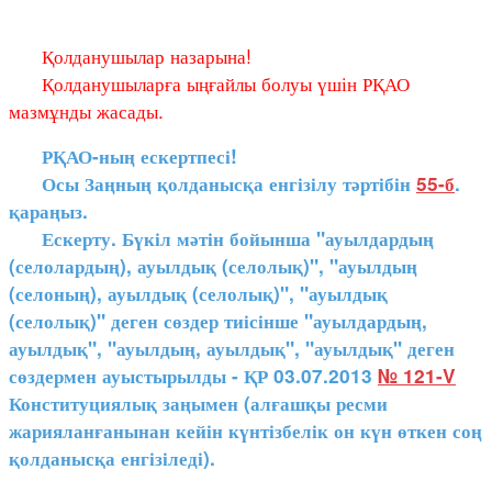
Қолданушылар назарына!
Қолданушыларға ыңғайлы болуы үшін РҚАО
мазмұнды жасады.
РҚАО-ның ескертпесі!
Осы Заңның қолданысқа енгізілу тәртібін
55-б
.
қараңыз.
Ескерту. Бүкіл мәтін бойынша "ауылдардың
(селолардың), ауылдық (селолық)", "ауылдың
(селоның), ауылдық (селолық)", "ауылдық
(селолық)" деген сөздер тиісінше "ауылдардың,
ауылдық", "ауылдың, ауылдық", "ауылдық" деген
сөздермен ауыстырылды - ҚР 03.07.2013
№ 121-V
Конституциялық заңымен (алғашқы ресми
жарияланғанынан кейін күнтізбелік он күн өткен соң
қолданысқа енгізіледі).