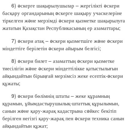
6) əскерге шақырылушылар – жергілікті əскери
басқару органдарының əскерге шақыру учаскелеріне
тіркелген жəне мерзімді əскери қызметке шақырылуға
жататын Қазақстан Республикасының ер азаматтары;
7) əскери атақ – əскери қызметшіге жəне əскери
міндеттіге берілетін əскери айырым белгісі;
8) əскери билет – азаматтың əскери қызметке
тиесілігін жəне əскери міндеттілікке қатыстылығын
айқындайтын бірыңғай мерзімсіз жеке есептік-əскери
құжаты;
9) əскери бөлімнің штаты – жеке құрамның
құрамын, ұйымдастырушылық-штаттық құрылымын,
санын жəне қару-жарақ кадастрына сəйкес бекітіп
берілген негізгі қару-жарақ пен əскери техника санын
айқындайтын құжат;