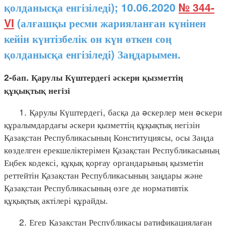
қолданысқа енгізіледі); 10.06.2020
№ 344-
VI
(алғашқы ресми жарияланған күнінен
кейін күнтізбелік он күн өткен соң
қолданысқа енгізіледі) Заңдарымен.
2-бап. Қарулы Күштердегі әскери қызметтің
құқықтық негізі
1. Қарулы Күштердегі, басқа да əскерлер мен əскери
құралымдардағы әскери қызметтің құқықтық негізін
Қазақстан Республикасының Конституциясы, осы Заңда
көзделген ерекшеліктерімен Қазақстан Республикасының
Еңбек кодексі, құқық қорғау органдарының қызметін
реттейтін Қазақстан Республикасының заңдары және
Қазақстан Республикасының өзге де нормативтік
құқықтық актілері құрайды.
2. Егер Қазақстан Республикасы ратификациялаған