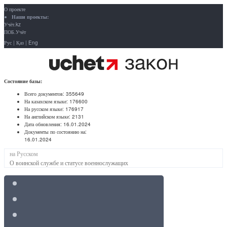
О проекте
Наши проекты:
Учёт.kz
ПОБ.Учёт
Рус
|
Қаз
|
Eng
Состояние базы:
Всего документов:
355649
На казахском языке:
176600
На русском языке:
176917
На английском языке:
2131
Дата обновления:
16.01.2024
Документы по состоянию на:
16.01.2024
на Русском
О воинской службе и статусе военнослужащих