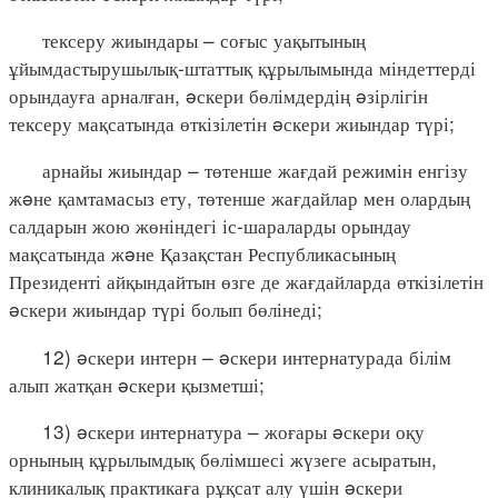
тексеру жиындары – соғыс уақытының
ұйымдастырушылық-штаттық құрылымында міндеттерді
орындауға арналған, əскери бөлімдердің əзірлігін
тексеру мақсатында өткізілетін əскери жиындар түрі;
арнайы жиындар – төтенше жағдай режимін енгізу
жəне қамтамасыз ету, төтенше жағдайлар мен олардың
салдарын жою жөніндегі іс-шараларды орындау
мақсатында жəне Қазақстан Республикасының
Президенті айқындайтын өзге де жағдайларда өткізілетін
əскери жиындар түрі болып бөлінеді;
12) əскери интерн – əскери интернатурада білім
алып жатқан əскери қызметші;
13) əскери интернатура – жоғары əскери оқу
орнының құрылымдық бөлімшесі жүзеге асыратын,
клиникалық практикаға рұқсат алу үшін əскери