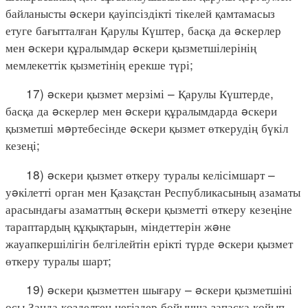
байланысты əскери қауіпсіздікті тікелей қамтамасыз
етуге бағытталған Қарулы Күштер, басқа да əскерлер
мен əскери құралымдар əскери қызметшілерінің
мемлекеттік қызметінің ерекше түрі;
17) əскери қызмет мерзімі – Қарулы Күштерде,
басқа да əскерлер мен əскери құралымдарда əскери
қызметші мəртебесінде əскери қызмет өткерудің бүкіл
кезеңі;
18) əскери қызмет өткеру туралы келісімшарт –
уəкілетті орган мен Қазақстан Республикасының азаматы
арасындағы азаматтың əскери қызметті өткеру кезеңіне
тараптардың құқықтарын, міндеттерін жəне
жауапкершілігін белгілейтін ерікті түрде əскери қызмет
өткеру туралы шарт;
19) əскери қызметтен шығару – əскери қызметшіні
осы Заңда көзделген негіздер бойынша запасқа қойып