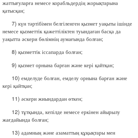
жаттығуларға немесе корабльдердің жорықтарына
қатысқан;
7) күн тәртібімен белгіленген қызмет уақыты ішінде
немесе қызметтік қажеттіліктен туындаған басқа да
уақытта әскери бөлімнің аумағында болған;
8) қызметтік іссапарда болған;
9) қызмет орнына барған және кері қайтқан;
10) емделуде болған, емделу орнына барған және
кері қайтқан;
11) әскери жиындардан өткен;
12) тұтқында, кепілде немесе еркінен айырылу
жағдайында болған;
13) адамның және азаматтың құқықтары мен