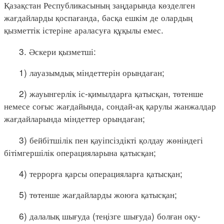
Қазақстан Республикасының заңдарында көзделген
жағдайларды қоспағанда, басқа ешкім де олардың
қызметтік істеріне араласуға құқылы емес.
3. Әскери қызметші:
1) лауазымдық міндеттерін орындаған;
2) жауынгерлік іс-қимылдарға қатысқан, төтенше
немесе соғыс жағдайында, сондай-ақ қарулы жанжалдар
жағдайларында міндеттер орындаған;
3) бейбітшілік пен қауіпсіздікті қолдау жөніндегі
бітімгершілік операцияларына қатысқан;
4) террорға қарсы операцияларға қатысқан;
5) төтенше жағдайларды жоюға қатысқан;
6) далалық шығуда (теңізге шығуда) болған оқу-