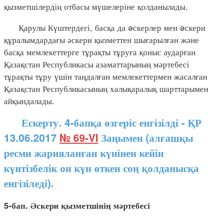
қызметшілердің отбасы мүшелеріне қолданылады.
Қарулы Күштердегі, басқа да əскерлер мен əскери
құралымдардағы әскери қызметтен шығарылған және
басқа мемлекеттерге тұрақты тұруға қоныс аударған
Қазақстан Республикасы азаматтарының мәртебесі
тұрақты тұру үшін таңдалған мемлекеттермен жасалған
Қазақстан Республикасының халықаралық шарттарымен
айқындалады.
Ескерту. 4-бапқа өзгеріс енгізілді - ҚР
13.06.2017
№ 69-VI
Заңымен (алғашқы
ресми жарияланған күнінен кейін
күнтізбелік он күн өткен соң қолданысқа
енгізіледі).
5-бап. Әскери қызметшінің мәртебесі