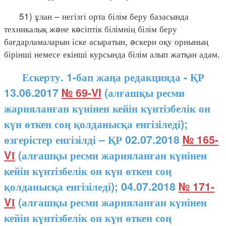
51) ұлан – негізгі орта білім беру базасында
техникалық жəне кəсіптік білімнің білім беру
бағдарламаларын іске асыратын, əскери оқу орнының
бірінші немесе екінші курсында білім алып жатқан адам.
Ескерту. 1-бап жаңа редакцияда - ҚР
13.06.2017
№ 69-VI
(алғашқы ресми
жарияланған күнінен кейін күнтізбелік он
күн өткен соң қолданысқа енгізіледі);
өзгерістер енгізілді – ҚР 02.07.2018
№ 165-
VІ
(алғашқы ресми жарияланған күнінен
кейін күнтізбелік он күн өткен соң
қолданысқа енгізіледі); 04.07.2018
№ 171-
VІ
(алғашқы ресми жарияланған күнінен
кейін күнтізбелік он күн өткен соң