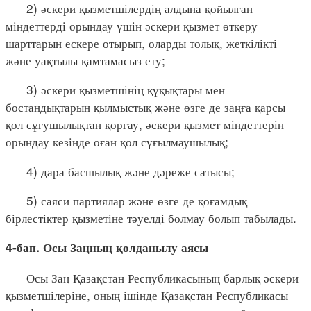
2) әскери қызметшілердің алдына қойылған
міндеттерді орындау үшін әскери қызмет өткеру
шарттарын ескере отырып, оларды толық, жеткілікті
және уақтылы қамтамасыз ету;
3) әскери қызметшінің құқықтары мен
бостандықтарын қылмыстық және өзге де заңға қарсы
қол сұғушылықтан қорғау, әскери қызмет міндеттерін
орындау кезінде оған қол сұғылмаушылық;
4) дара басшылық және дәреже сатысы;
5) саяси партиялар және өзге де қоғамдық
бірлестіктер қызметіне тәуелді болмау болып табылады.
4-бап. Осы Заңның қолданылу аясы
Осы Заң Қазақстан Республикасының барлық әскери
қызметшілеріне, оның ішінде Қазақстан Республикасы