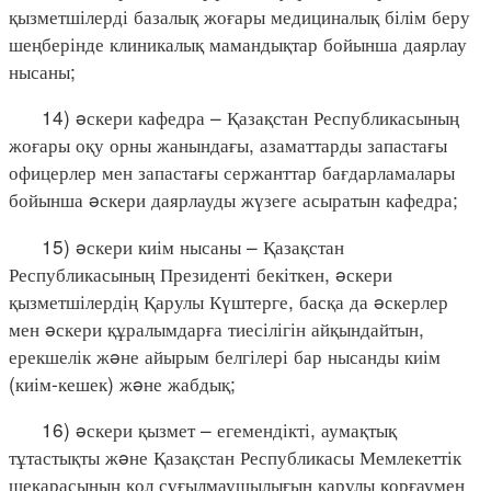
қызметшілерді базалық жоғары медициналық білім беру
шеңберінде клиникалық мамандықтар бойынша даярлау
нысаны;
14) əскери кафедра – Қазақстан Республикасының
жоғары оқу орны жанындағы, азаматтарды запастағы
офицерлер мен запастағы сержанттар бағдарламалары
бойынша əскери даярлауды жүзеге асыратын кафедра;
15) əскери киім нысаны – Қазақстан
Республикасының Президенті бекіткен, əскери
қызметшілердің Қарулы Күштерге, басқа да əскерлер
мен əскери құралымдарға тиесілігін айқындайтын,
ерекшелік жəне айырым белгілері бар нысанды киім
(киім-кешек) жəне жабдық;
16) əскери қызмет – егемендікті, аумақтық
тұтастықты жəне Қазақстан Республикасы Мемлекеттік
шекарасының қол сұғылмаушылығын қарулы қорғаумен