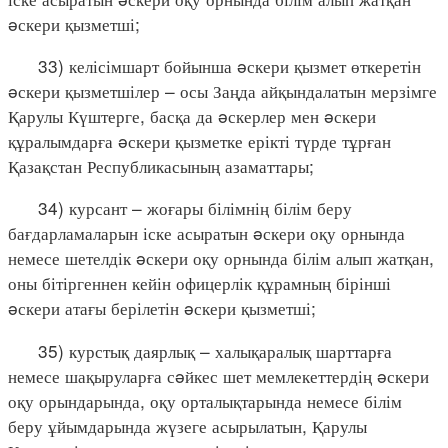
əскери қызметші;
33) келісімшарт бойынша əскери қызмет өткеретін
əскери қызметшілер – осы Заңда айқындалатын мерзімге
Қарулы Күштерге, басқа да əскерлер мен əскери
құралымдарға əскери қызметке ерікті түрде тұрған
Қазақстан Республикасының азаматтары;
34) курсант – жоғары білімнің білім беру
бағдарламаларын іске асыратын əскери оқу орнында
немесе шетелдік əскери оқу орнында білім алып жатқан,
оны бітіргеннен кейін офицерлік құрамның бірінші
əскери атағы берілетін əскери қызметші;
35) курстық даярлық – халықаралық шарттарға
немесе шақыруларға сəйкес шет мемлекеттердің əскери
оқу орындарында, оқу орталықтарында немесе білім
беру ұйымдарында жүзеге асырылатын, Қарулы