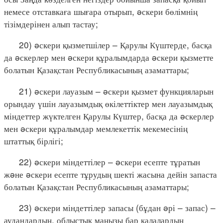
немесе отставкаға шығара отырып, əскери бөлімнің
тізімдерінен алып тастау;
20) əскери қызметшілер – Қарулы Күштерде, басқа
да əскерлер мен əскери құралымдарда əскери қызметте
болатын Қазақстан Республикасының азаматтары;
21) əскери лауазым – əскери қызмет функцияларын
орындау үшін лауазымдық өкілеттіктер мен лауазымдық
міндеттер жүктелген Қарулы Күштер, басқа да əскерлер
мен əскери құралымдар мемлекеттік мекемесінің
штаттық бірлігі;
22) əскери міндеттілер – əскери есепте тұратын
жəне əскери есепте тұрудың шекті жасына дейін запаста
болатын Қазақстан Республикасының азаматтары;
23) əскери міндеттілер запасы (бұдан əрі – запас) –
аудандардың, облыстық маңызы бар қалалардың