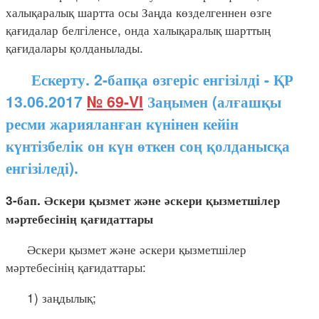
халықаралық шартта осы Заңда көзделгеннен өзге
қағидалар белгіленсе, онда халықаралық шарттың
қағидалары қолданылады.
Ескерту. 2-бапқа өзгеріс енгізілді - ҚР
13.06.2017
№ 69-VI
Заңымен (алғашқы
ресми жарияланған күнінен кейін
күнтізбелік он күн өткен соң қолданысқа
енгізіледі).
3-бап. Әскери қызмет және әскери қызметшілер
мәртебесінің қағидаттары
Әскери қызмет және әскери қызметшілер
мәртебесінің қағидаттары:
1) заңдылық;