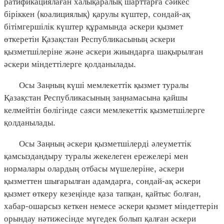
ратификациялаған халықаралық шарттарға сәйкес
біріккен (коалициялық) қарулы күштер, сондай-ақ
бітімгершілік күштер құрамында әскери қызмет
өткеретін Қазақстан Республикасының әскери
қызметшілеріне және әскери жиындарға шақырылған
әскери міндеттілерге қолданылады.
Осы Заңның күші мемлекеттік қызмет туралы
Қазақстан Республикасының заңнамасына қайшы
келмейтін бөлігінде саяси мемлекеттік қызметшілерге
қолданылады.
Осы Заңның әскери қызметшілерді әлеуметтік
қамсыздандыру туралы жекелеген ережелері мен
нормалары олардың отбасы мүшелеріне, әскери
қызметтен шығарылған адамдарға, сондай-ақ әскери
қызмет өткеру кезеңінде қаза тапқан, қайтыс болған,
хабар-ошарсыз кеткен немесе әскери қызмет міндеттерін
орындау нәтижесінде мүгедек болып қалған әскери