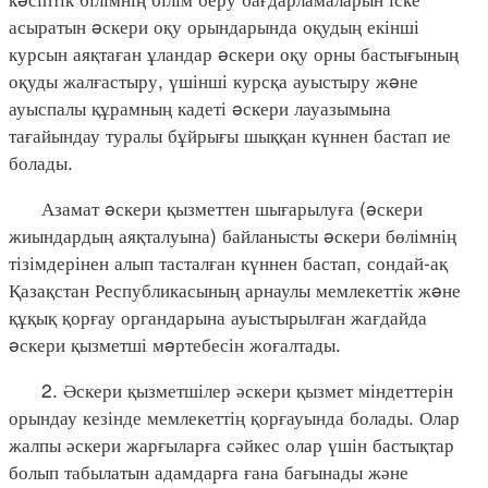
асыратын əскери оқу орындарында оқудың екінші
курсын аяқтаған ұландар əскери оқу орны бастығының
оқуды жалғастыру, үшінші курсқа ауыстыру жəне
ауыспалы құрамның кадеті əскери лауазымына
тағайындау туралы бұйрығы шыққан күннен бастап ие
болады.
Азамат əскери қызметтен шығарылуға (əскери
жиындардың аяқталуына) байланысты əскери бөлімнің
тізімдерінен алып тасталған күннен бастап, сондай-ақ
Қазақстан Республикасының арнаулы мемлекеттік жəне
құқық қорғау органдарына ауыстырылған жағдайда
əскери қызметші мəртебесін жоғалтады.
2. Әскери қызметшілер әскери қызмет міндеттерін
орындау кезінде мемлекеттің қорғауында болады. Олар
жалпы әскери жарғыларға сәйкес олар үшін бастықтар
болып табылатын адамдарға ғана бағынады және