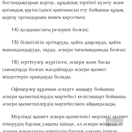
бостандықтарын қорғау, құқықтық тәртіпті күзету және
қоғамдық қауіпсіздікті қамтамасыз ету бойынша құқық
қорғау органдарына көмек көрсеткен;
14) қолданыстағы резервте болған;
15) біліктілігін арттыруда, қайта даярлауда, қайта
мамандандыруда, оқуда, әскери тағылымдамада болған;
16) зерттеулер жүргізген, әскери және басқа
сынақтарда болған жағдайларда әскери қызмет
міндеттерін орындауда болады.
Офицерлер құрамын әскерге шақыру бойынша
әскери қызметшілердің мәртебесі келісімшарт бойынша
әскери қызметшілердің мәртебесімен айқындалады.
Мерзімді қызмет әскери қызметшісі мерзімді қызмет
өткерудің барлық уақыты ішінде, ал әскери міндетті –
Вверх
әскери жиындарды өткерудің барлық уақыты ішінде