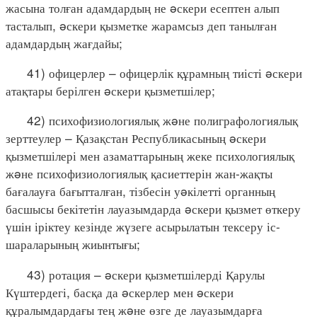
жасына толған адамдардың не əскери есептен алып
тасталып, əскери қызметке жарамсыз деп танылған
адамдардың жағдайы;
41) офицерлер – офицерлік құрамның тиісті əскери
атақтары берілген əскери қызметшілер;
42) психофизиологиялық жəне полиграфологиялық
зерттеулер – Қазақстан Республикасының əскери
қызметшілері мен азаматтарының жеке психологиялық
жəне психофизиологиялық қасиеттерін жан-жақты
бағалауға бағытталған, тізбесін уəкілетті органның
басшысы бекітетін лауазымдарда əскери қызмет өткеру
үшін іріктеу кезінде жүзеге асырылатын тексеру іс-
шараларының жиынтығы;
43) ротация – əскери қызметшілерді Қарулы
Күштердегі, басқа да əскерлер мен əскери
құралымдардағы тең жəне өзге де лауазымдарға