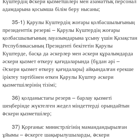
Күштердің əскери қызметшілері мен азаматтық персонал
адамдарына қосымша білім беру нысаны;
35-1) Қарулы Күштердің жоғары қолбасшылығының
президенттік резерві – Қарулы Күштердің жоғары
қолбасшылығының лауазымдарына ұсыну үшін Қазақстан
Республикасының Президенті бекітетін Қарулы
Күштерде, басқа да әскерлер мен әскери құралымдарда
әскери қызмет өткеру қағидаларында (бұдан әрі –
Әскери қызмет өткеру қағидалары) айқындалған ерекше
іріктеу тәртібінен өткен Қарулы Күштер әскери
қызметшілерінің тізімі;
36) қолданыстағы резерв – барлау қызметі
шеңберінде жүктелген жедел міндеттерді орындайтын
əскери қызметшілер;
37) Қорғаныс министрлігінің мамандандырылған
ұйымы – əскерге шақырылушыларды, əскери