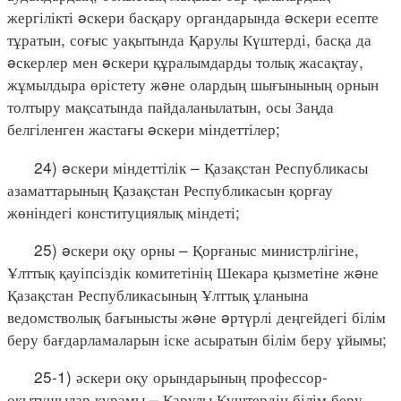
жергілікті əскери басқару органдарында əскери есепте
тұратын, соғыс уақытында Қарулы Күштерді, басқа да
əскерлер мен əскери құралымдарды толық жасақтау,
жұмылдыра өрістету жəне олардың шығынының орнын
толтыру мақсатында пайдаланылатын, осы Заңда
белгіленген жастағы əскери міндеттілер;
24) əскери міндеттілік – Қазақстан Республикасы
азаматтарының Қазақстан Республикасын қорғау
жөніндегі конституциялық міндеті;
25) əскери оқу орны – Қорғаныс министрлігіне,
Ұлттық қауіпсіздік комитетінің Шекара қызметіне жəне
Қазақстан Республикасының Ұлттық ұланына
ведомстволық бағынысты жəне əртүрлі деңгейдегі білім
беру бағдарламаларын іске асыратын білім беру ұйымы;
25-1) әскери оқу орындарының профессор-
оқытушылар құрамы – Қарулы Күштердің білім беру,