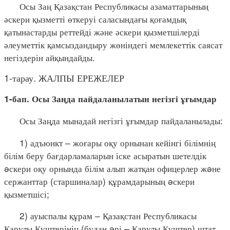
Осы Заң Қазақстан Республикасы азаматтарының
әскери қызметті өткеруі саласындағы қоғамдық
қатынастарды реттейді және әскери қызметшілерді
әлеуметтік қамсыздандыру жөніндегі мемлекеттік саясат
негіздерін айқындайды.
1-тарау. ЖАЛПЫ ЕРЕЖЕЛЕР
1-бап. Осы Заңда пайдаланылатын негізгі ұғымдар
Осы Заңда мынадай негізгі ұғымдар пайдаланылады:
1) адъюнкт – жоғары оқу орнынан кейінгі білімнің
білім беру бағдарламаларын іске асыратын шетелдік
əскери оқу орнында білім алып жатқан офицерлер жəне
сержанттар (старшиналар) құрамдарының əскери
қызметшісі;
2) ауыспалы құрам – Қазақстан Республикасы
Қарулы Күштерінің (бұдан əрі – Қарулы Күштер) штат