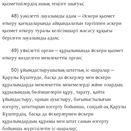
қызметшілердің ашық теңізге шығуы;
48) уәкілетті лауазымды адам – Әскери қызмет
өткеру қағидаларында айқындалатын тәртіппен әскери
қызмет өткеру туралы келісімшарт жасасу құқығы
берілген лауазымды адам;
49) уəкілетті орган – құрылымында əскери қызмет
өткеру көзделген мемлекеттік орган;
50) ұйымдастырушылық-штаттық іс-шаралар –
Қарулы Күштерде, басқа да əскерлер мен əскери
құралымдарда мемлекеттік мекемелерді жəне олардың
құрылымдық бөлімшелерін құру, тарату, қайта
ұйымдастыру, орнын ауыстыру, бағыныстылығын
өзгерту, штаттарын өзгерту бойынша, сондай-ақ Қарулы
Күштердің, басқа да əскерлермен əскери
құралымдардың құрамы мен штат санын өзгерту
бойынша жүргізілетін іс-шаралар;