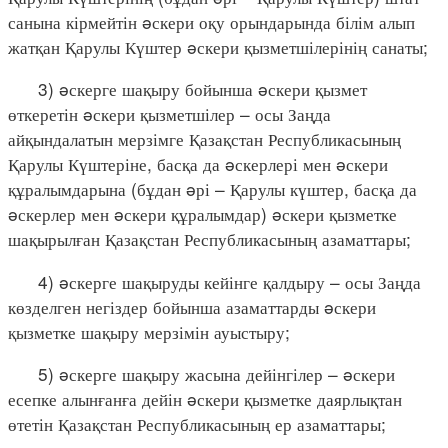
санына кірмейтін əскери оқу орындарында білім алып
жатқан Қарулы Күштер əскери қызметшілерінің санаты;
3) əскерге шақыру бойынша əскери қызмет
өткеретін əскери қызметшілер – осы Заңда
айқындалатын мерзімге Қазақстан Республикасының
Қарулы Күштеріне, басқа да əскерлері мен əскери
құралымдарына (бұдан əрі – Қарулы күштер, басқа да
əскерлер мен əскери құралымдар) əскери қызметке
шақырылған Қазақстан Республикасының азаматтары;
4) əскерге шақыруды кейінге қалдыру – осы Заңда
көзделген негіздер бойынша азаматтарды əскери
қызметке шақыру мерзімін ауыстыру;
5) əскерге шақыру жасына дейінгілер – əскери
есепке алынғанға дейін əскери қызметке даярлықтан
өтетін Қазақстан Республикасының ер азаматтары;