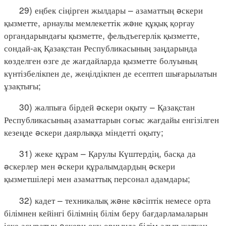
29) еңбек сіңірген жылдары – азаматтың əскери
қызметте, арнаулы мемлекеттік жəне құқық қорғау
органдарындағы қызметте, фельдъегерлік қызметте,
сондай-ақ Қазақстан Республикасының заңдарында
көзделген өзге де жағдайларда қызметте болуының
күнтізбелікпен де, жеңілдікпен де есептеп шығарылатын
ұзақтығы;
30) жалпыға бірдей əскери оқыту – Қазақстан
Республикасының азаматтарын соғыс жағдайы енгізілген
кезеңде əскери даярлыққа міндетті оқыту;
31) жеке құрам – Қарулы Күштердің, басқа да
əскерлер мен əскери құралымдардың əскери
қызметшілері мен азаматтық персонал адамдары;
32) кадет – техникалық жəне кəсіптік немесе орта
білімнен кейінгі білімнің білім беру бағдарламаларын
іске асыратын əскери оқу орнында білім алып жатқан