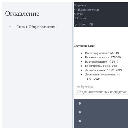
О проекте
Наши проекты:
Оглавление
Учёт.kz
ПОБ.Учёт
Рус
|
Қаз
|
Eng
Глава 1. Общие положения
Состояние базы:
Всего документов:
355649
На казахском языке:
176600
На русском языке:
176917
На английском языке:
2131
Дата обновления:
16.01.2024
Документы по состоянию на:
16.01.2024
на Русском
Об административных процедурах