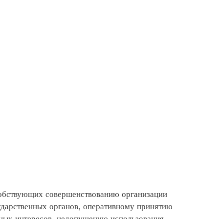
обствующих совершенствованию организации
ударственных органов, оперативному принятию
нных интересов, недопущению использования