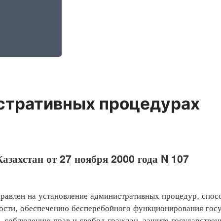
стративных процедурах
азахстан от 27 ноября 2000 года N 107
влен на установление административных процедур, спос
ности, обеспечению бесперебойного функционирования гос
, соблюдению прав и свобод граждан, защите государстве