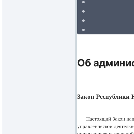
Об админи
Закон Республики К
Настоящий Закон напра
управленческой деятель
управленческих решений