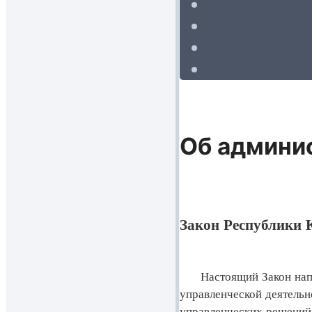
Об админи
Закон Республики К
Настоящий Закон напра
управленческой деятель
управленческих решений