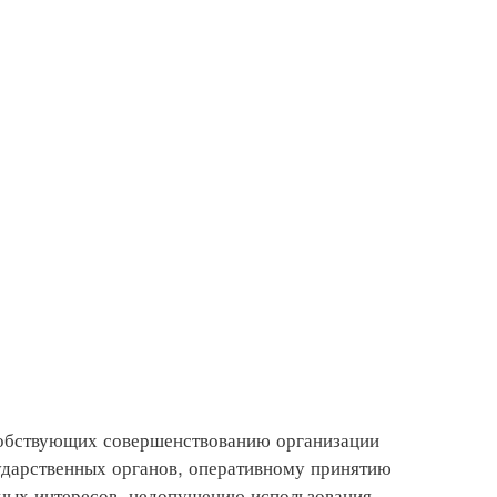
обствующих совершенствованию организации
ударственных органов, оперативному принятию
нных интересов, недопущению использования