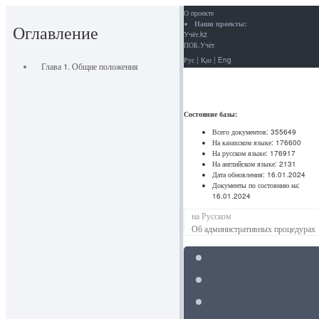
О проекте
Наши проекты:
Оглавление
Учёт.kz
ПОБ.Учёт
Рус
|
Қаз
|
Eng
Глава 1. Общие положения
Состояние базы:
Всего документов:
355649
На казахском языке:
176600
На русском языке:
176917
На английском языке:
2131
Дата обновления:
16.01.2024
Документы по состоянию на:
16.01.2024
на Русском
Об административных процедурах