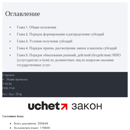
Оглавление
Глава 1. Общие положения
Глава 2. Порядок формирования и распределения субсидий
Глава 3. Условия получения субсидий
Глава 4. Порядок приема, рассмотрения заявок и выплаты субсидий
Глава 5. Порядок обжалования решений, действий (бездействия) МИО
(услугодателя) и (или) их должностных лиц по вопросам оказания
государственных услуг
О проекте
Наши проекты:
Учёт.kz
ПОБ.Учёт
Рус
|
Қаз
|
Eng
Состояние базы:
Всего документов:
355649
На казахском языке:
176600