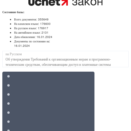
Состояние базы:
Всего документов:
355649
На казахском языке:
176600
На русском языке:
176917
На английском языке:
2131
Дата обновления:
16.01.2024
Документы по состоянию на:
16.01.2024
на Русском
Об утверждении Требований к организационным мерам и программно-
техническим средствам, обеспечивающим доступ в платежные системы