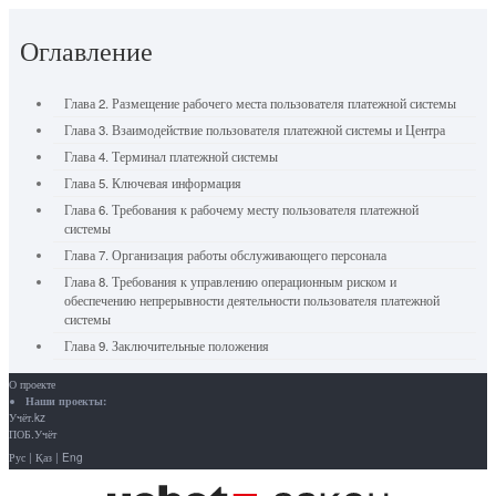
Оглавление
Глава 2. Размещение рабочего места пользователя платежной системы
Глава 3. Взаимодействие пользователя платежной системы и Центра
Глава 4. Терминал платежной системы
Глава 5. Ключевая информация
Глава 6. Требования к рабочему месту пользователя платежной
системы
Глава 7. Организация работы обслуживающего персонала
Глава 8. Требования к управлению операционным риском и
обеспечению непрерывности деятельности пользователя платежной
системы
Глава 9. Заключительные положения
О проекте
Наши проекты:
Учёт.kz
ПОБ.Учёт
Рус
|
Қаз
|
Eng