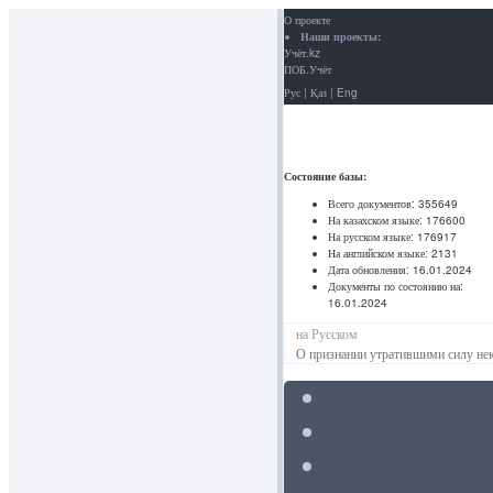
О проекте
Наши проекты:
Учёт.kz
ПОБ.Учёт
Рус
|
Қаз
|
Eng
Состояние базы:
Всего документов:
355649
На казахском языке:
176600
На русском языке:
176917
На английском языке:
2131
Дата обновления:
16.01.2024
Документы по состоянию на:
16.01.2024
на Русском
О признании утратившими силу не