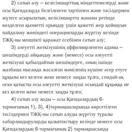
2) сатып алу – келісімшарттық міндеттемелерді және
осы Қағидаларда белгіленген тәртіппен және тәсілдермен
жүзеге асырылатын, келісімшартта жанама ретінде
көзделген қызметті орындау үшін қажетті жер қойнауын
пайдалану жөніндегі операцияларды жүргізу кезінде
ТЖҚ-ны меншікті қаражат есебінен сатып алу;
3) әлеуетті жеткізушінің аффилиирленген адамы –
шешімдерді айқындау және (немесе) осы әлеуетті
жеткізуші қабылдайтын шешімдерге, оның ішінде
жазбаша нысанда жасалған мәміленің күшіне әсер етуге
құқылы кез келген жеке немесе заңды тұлға, сондай-ақ
оған қатысты осы әлеуетті жеткізуші осындай құқыққа ие
кез келген жеке немесе заңды тұлға;
4) сатып алу коды – осы Қағидалардың 6-
тармағының 1), 3), 4)тармақшаларында көрсетілген
тәсілдермен ТЖҚ-ны сатып алуды жүргізу туралы
хабарландыруларды қалыптастыру кезінде немесе осы
Қағидалардың 6-тармағының 2) тармақшасында