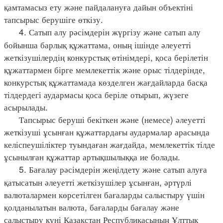
қамтамасыз ету және пайдалануға дайын объектіні
тапсырыс берушіге өткізу.
4. Сатып алу рәсімдерін жүргізу және сатып алу
бойынша барлық құжаттама, оның ішінде әлеуетті
жеткізушілердің конкурстық өтінімдері, қоса берілетін
құжаттармен бірге мемлекеттік және орыс тілдерінде,
конкурстық құжаттамада көзделген жағдайларда басқа
тілдердегі аудармасы қоса беріле отырып, жүзеге
асырылады.
Тапсырыс беруші бекіткен және (немесе) әлеуетті
жеткізуші ұсынған құжаттардағы аудармалар арасында
келіспеушіліктер туындаған жағдайда, мемлекеттік тілде
ұсынылған құжаттар артықшылыққа ие болады.
5. Бағалау рәсімдерін жеңілдету және сатып алуға
қатысатын әлеуетті жеткізушілер ұсынған, әртүрлі
валюталармен көрсетілген бағаларды салыстыру үшін
қолданылатын валюта, бағаларды бағалау және
салыстыру күні Қазақстан Республикасының Ұлттық