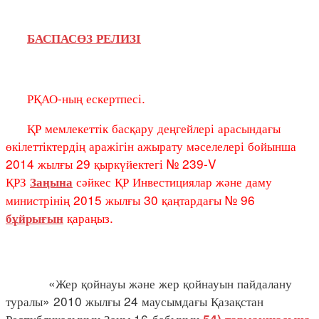
БАСПАСӨЗ РЕЛИЗІ
РҚАО-ның ескертпесі.
ҚР мемлекеттік басқару деңгейлері арасындағы
өкілеттіктердің аражігін ажырату мәселелері бойынша
2014 жылғы 29 қыркүйектегі № 239-V
ҚРЗ
сәйкес ҚР Инвестициялар және даму
Заңына
министрінің 2015 жылғы 30 қаңтардағы № 96
қараңыз.
бұйрығын
«Жер қойнауы және жер қойнауын пайдалану
туралы» 2010 жылғы 24 маусымдағы Қазақстан
Республикасының Заңы 16-бабының