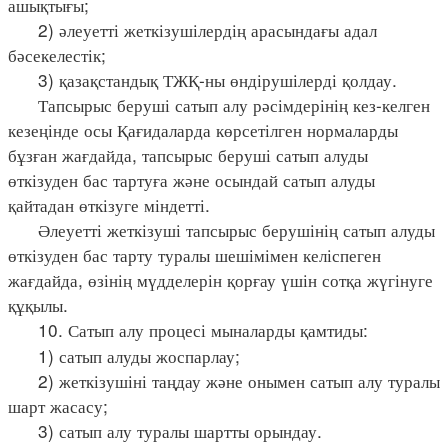
ашықтығы;
2) әлеуетті жеткізушілердің арасындағы адал
бәсекелестік;
3) қазақстандық ТЖҚ-ны өндірушілерді қолдау.
Тапсырыс беруші сатып алу рәсімдерінің кез-келген
кезеңінде осы Қағидаларда көрсетілген нормаларды
бұзған жағдайда, тапсырыс беруші сатып алуды
өткізуден бас тартуға және осындай сатып алуды
қайтадан өткізуге міндетті.
Әлеуетті жеткізуші тапсырыс берушінің сатып алуды
өткізуден бас тарту туралы шешімімен келіспеген
жағдайда, өзінің мүдделерін қорғау үшін сотқа жүгінуге
құқылы.
10. Сатып алу процесі мыналарды қамтиды:
1) сатып алуды жоспарлау;
2) жеткізушіні таңдау және онымен сатып алу туралы
шарт жасасу;
3) сатып алу туралы шартты орындау.