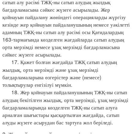
сатып алу рәсімі ТЖҚ-ны сатып алудың жылдық
бағдарламасына сәйкес жүзеге асырылады. Жер
қойнауын пайдалану жөніндегі операцияларды жүргізу
кезінде жер қойнауын пайдаланушының немесе уәкілетті
адамның ТЖҚ-ны сатып алу рәсімі осы Қағидалардың
163-тармағында көзделген жағдайларда сатып алудың
орта мерзімді немесе ұзақ мерзімді бағдарламасына
сәйкес жүзеге асырылады.
17. Қажет болған жағдайда ТЖҚ сатып алудың
жылдық, орта мерзімді және ұзақ мерзімді
бағдарламаларына өзгерістер және (немесе)
толықтырулар енгізілуі мүмкін.
18. Жер қойнауын пайдаланушының ТЖҚ-ны сатып
алудың бекітілген жылдық, орта мерзімді, ұзақ мерзімді
бағдарламаларында көзделген ТЖҚ-ны сатып алуға
арналған шығыстары қысқартылған жағдайда, сатып
алуды жүзеге асырудан бас тартуға жол беріледі.
3. Жер қойнауын пайдалану жөніндегі операцияларды