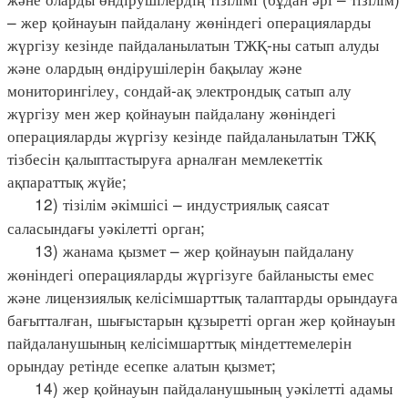
– жер қойнауын пайдалану жөніндегі операцияларды
жүргізу кезінде пайдаланылатын ТЖҚ-ны сатып алуды
және олардың өндірушілерін бақылау және
мониторингілеу, сондай-ақ электрондық сатып алу
жүргізу мен жер қойнауын пайдалану жөніндегі
операцияларды жүргізу кезінде пайдаланылатын ТЖҚ
тізбесін қалыптастыруға арналған мемлекеттік
ақпараттық жүйе;
12) тізілім әкімшісі – индустриялық саясат
саласындағы уәкілетті орган;
13) жанама қызмет – жер қойнауын пайдалану
жөніндегі операцияларды жүргізуге байланысты емес
және лицензиялық келісімшарттық талаптарды орындауға
бағытталған, шығыстарын құзыретті орган жер қойнауын
пайдаланушының келісімшарттық міндеттемелерін
орындау ретінде есепке алатын қызмет;
14) жер қойнауын пайдаланушының уәкілетті адамы