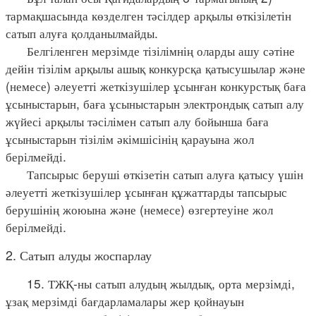
тармақшасында көзделген тәсілдер арқылы өткізілетін
сатып алуға қолданылмайды.
Белгіленген мерзімде тізілімнің оларды ашу сәтіне
дейін тізілім арқылы ашық конкурсқа қатысушылар және
(немесе) әлеуетті жеткізушілер ұсынған конкурстық баға
ұсыныстарын, баға ұсыныстарын электрондық сатып алу
жүйесі арқылы тәсілімен сатып алу бойынша баға
ұсыныстарын тізілім әкімшісінің қарауына жол
берілмейді.
Тапсырыс беруші өткізетін сатып алуға қатысу үшін
әлеуетті жеткізушілер ұсынған құжаттарды тапсырыс
берушінің жоюына және (немесе) өзгертеуіне жол
берілмейді.
2. Сатып алуды жоспарлау
15. ТЖҚ-ны сатып алудың жылдық, орта мерзімді,
ұзақ мерзімді бағдарламалары жер қойнауын