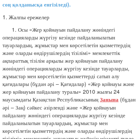
соң қолданысқа енгізіледі).
1. Жалпы ережелер
1. Осы «Жер қойнауын пайдалану жөніндегі
операцияларды жүргізу кезінде пайдаланылатын
тауарлардың, жұмыстар мен көрсетілетін қызметтердің
және оларды өндірушілердің тізілімі» мемлекеттік
ақпараттық тізілім арқылы жер қойнауын пайдалану
жөніндегі операцияларды жүргізу кезінде тауарларды,
жұмыстар мен көрсетілетін қызметтерді сатып алу
қағидалары (бұдан әрі – Қағидалар) «Жер қойнауы және
жер қойнауын пайдалану туралы» 2010 жылғы 24
маусымдағы Қазақстан Республикасының
(бұдан
Заңына
әрі – Заң) сәйкес әзірленді және «Жер қойнауын
пайдалану жөніндегі операцияларды жүргізу кезінде
пайдаланылатын тауарлардың, жұмыстар мен
көрсетілетін қызметтердің және оларды өндірушілердің
тізілімі» мемлекеттік ақпараттық жүйесін міндетті түрде