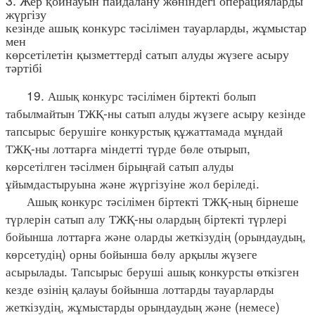
жүргізу
кезінде ашық конкурс тәсілімен тауарларды, жұмыстар
мен
көрсетілетін қызметтердi сатып алуды жүзеге асыру
тәртібі
19. Ашық конкурс тәсілімен біртекті болып
табылмайтын ТЖҚ-ны сатып алуды жүзеге асыру кезінде
тапсырыс берушіге конкурстық құжаттамада мұндай
ТЖҚ-ны лоттарға міндетті түрде бөле отырып,
көрсетілген тәсілмен бірыңғай сатып алуды
ұйымдастыруына және жүргізуіне жол беріледі.
Ашық конкурс тәсілімен біртекті ТЖҚ-ның бірнеше
түрлерін сатып алу ТЖҚ-ны олардың біртекті түрлері
бойынша лоттарға және оларды жеткізудің (орындаудың,
көрсетудің) орны бойынша бөлу арқылы жүзеге
асырылады. Тапсырыс беруші ашық конкурсты өткізген
кезде өзінің қалауы бойынша лоттарды тауарларды
жеткізудің, жұмыстарды орындаудың және (немесе)