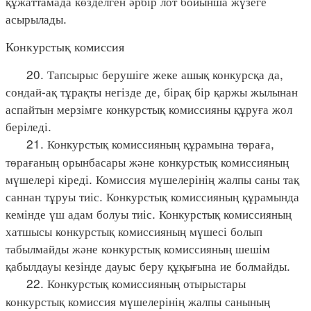
құжаттамада көзделген әрбір лот бойынша жүзеге
асырылады.
Конкурстық комиссия
20. Тапсырыс берушіге жеке ашық конкурсқа да,
сондай-ақ тұрақты негізде де, бірақ бір қаржы жылынан
аспайтын мерзімге конкурстық комиссияны құруға жол
беріледі.
21. Конкурстық комиссияның құрамына төраға,
төрағаның орынбасары және конкурстық комиссияның
мүшелері кіреді. Комиссия мүшелерінің жалпы саны тақ
саннан тұруы тиіс. Конкурстық комиссияның құрамында
кемінде үш адам болуы тиіс. Конкурстық комиссияның
хатшысы конкурстық комиссияның мүшесі болып
табылмайды және конкурстық комиссияның шешім
қабылдауы кезінде дауыс беру құқығына ие болмайды.
22. Конкурстық комиссияның отырыстары
конкурстық комиссия мүшелерінің жалпы санының