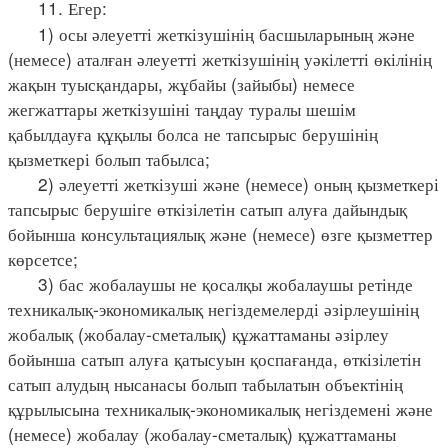
11. Егер:
1) осы әлеуетті жеткізушінің басшыларының және
(немесе) аталған әлеуетті жеткізушінің уәкілетті өкілінің
жақын туысқандары, жұбайы (зайыбы) немесе
жегжаттары жеткізушіні таңдау туралы шешім
қабылдауға құқылы болса не тапсырыс берушінің
қызметкері болып табылса;
2) әлеуетті жеткізуші және (немесе) оның қызметкері
тапсырыс берушіге өткізілетін сатып алуға дайындық
бойынша консультациялық және (немесе) өзге қызметтер
көрсетсе;
3) бас жобалаушы не қосалқы жобалаушы ретінде
техникалық-экономикалық негіздемелерді әзірлеушінің
жобалық (жобалау-сметалық) құжаттаманы әзірлеу
бойынша сатып алуға қатысуын қоспағанда, өткізілетін
сатып алудың нысанасы болып табылатын объектінің
құрылысына техникалық-экономикалық негіздемені және
(немесе) жобалау (жобалау-сметалық) құжаттаманы