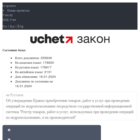
О проекте
Наши проекты:
Учёт.kz
ПОБ.Учёт
Рус
|
Қаз
|
Eng
Состояние базы:
Всего документов:
355649
На казахском языке:
176600
На русском языке:
176917
На английском языке:
2131
Дата обновления:
16.01.2024
Документы по состоянию на:
16.01.2024
на Русском
Об утверждении Правил приобретения товаров, работ и услуг при проведении
операций по недропользованию посредством государственной информационной
системы "Реестр товаров, работ и услуг, используемых при проведении операций
по недропользованию, и их производителей"