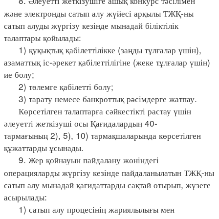
8. Әлеуетті жеткізушіге ашық конкурс тәсілімен
және электронды сатып алу жүйесі арқылы ТЖҚ-ны
сатып алуды жүргізу кезінде мынадай біліктілік
талаптары қойылады:
1) құқықтық қабілеттілікке (заңды тұлғалар үшін),
азаматтық іс-әрекет қабілеттілігіне (жеке тұлғалар үшін)
ие болу;
2) төлемге қабілетті болу;
3) тарату немесе банкроттық рәсімдерге жатпау.
Көрсетілген талаптарға сәйкестікті растау үшін
әлеуетті жеткізуші осы Қағидалардың 40-
тармағының 2), 5), 10) тармақшаларында көрсетілген
құжаттарды ұсынады.
9. Жер қойнауын пайдалану жөніндегі
операцияларды жүргізу кезінде пайдаланылатын ТЖҚ-ны
сатып алу мынадай қағидаттарды сақтай отырып, жүзеге
асырылады:
1) сатып алу процесінің жариялылығы мен