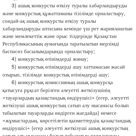
3) ашық конкурсты өткізу туралы хабарландыруды
және конкурстық құжаттаманы тізілімде орналастыру,
сондай-ақ ашық конкурсты өткізу туралы
хабарландыруды аптасына кемінде үш рет жарияланатын
және мемлекеттік және орыс тілдерінде Қазақстан
Республикасының аумағында таратылатын мерзімді
баспасөз басылымдарында орналастыру;
4) конкурстық өтінімдерді жинау;
5) конкурстық өтінімдерді ашу хаттамасын жасай
отырып, тізілімде конкурстық өтінімдерді ашу;
6) конкурстық комиссияның ашық конкурсқа
қатысуға рұқсат берілген әлеуетті жеткізушінің
«тауарлардың қазақстандық өндірушісі» (егер, әлеуетті
жеткізуші ашық конкурстың сатып алу нысанасы болып
табылатын тауарларды өндірген жағдайда) немесе
«жұмыстардың, көрсетілетін қызметтердің қазақстандық
өндірушісі» (егер әлеуетті жеткізуші ашық конкурстың
сатып алу нысанасы болып табылатын жұмыстарды