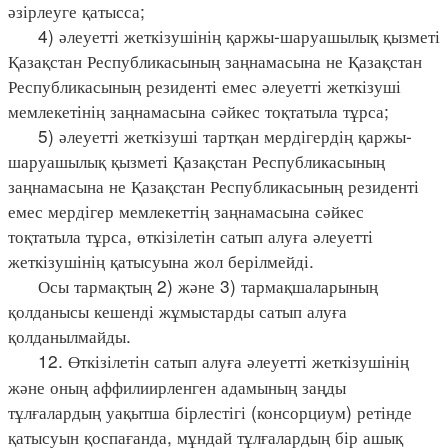
әзірлеуге қатысса;
4) әлеуетті жеткізушінің қаржы-шаруашылық қызметі
Қазақстан Республикасының заңнамасына не Қазақстан
Республикасының резиденті емес әлеуетті жеткізуші
мемлекетінің заңнамасына сәйкес тоқтатыла тұрса;
5) әлеуетті жеткізуші тартқан мердігердің қаржы-
шаруашылық қызметі Қазақстан Республикасының
заңнамасына не Қазақстан Республикасының резиденті
емес мердігер мемлекеттің заңнамасына сәйкес
тоқтатыла тұрса, өткізілетін сатып алуға әлеуетті
жеткізушінің қатысуына жол берілмейді.
Осы тармақтың 2) және 3) тармақшаларының
қолданысы кешенді жұмыстарды сатып алуға
қолданылмайды.
12. Өткізілетін сатып алуға әлеуетті жеткізушінің
және оның аффилиирленген адамының заңды
тұлғалардың уақытша бірлестігі (консорциум) ретінде
қатысуын қоспағанда, мұндай тұлғалардың бір ашық