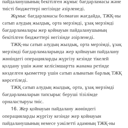
пайдаланушының бекітілген жұмыс бағдарламасы және
тиісті бюджеттері негізінде әзірленеді.
Жұмыс бағдарламасы болмаған жағдайда, ТЖҚ-ны
сатып алудың жылдық, орта мерзімді, ұзақ мерзімді
бағдарламалары жер қойнауын пайдаланушының
бекітілген бюджеттері негізінде әзірленеді.
ТЖҚ-ны сатып алудың жылдық, орта мерзімді, ұзақ
мерзімді бағдарламаларында жер қойнауын пайдалану
жөніндегі операцияларды жүргізу кезінде тікелей
қолдану үшін және келісімшартта жанама ретінде
көзделген қызметтер үшін сатып алынатын барлық ТЖҚ
көрсетіледі.
ТЖҚ сатып алудың жылдық, орта, ұзақ мерзімді
бағдарламаларын тапсырыс беруші тізілімде
орналастыруы тиіс.
16. Жер қойнауын пайдалану жөніндегі
операцияларды жүргізу кезінде жер қойнауын
пайдаланушының немесе уәкілетті адамның ТЖҚ-ны