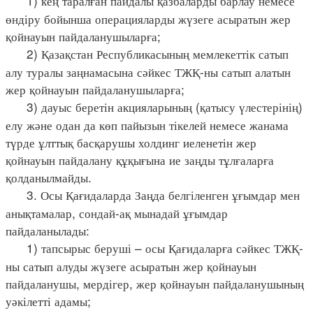
1) кең таралған пайдалы қазбаларды барлау немесе
өндіру бойынша операцияларды жүзеге асыратын жер
қойнауын пайдаланушыларға;
2) Қазақстан Республикасының мемлекеттік сатып
алу туралы заңнамасына сәйкес ТЖҚ-ны сатып алатын
жер қойнауын пайдаланушыларға;
3) дауыс беретін акцияларының (қатысу үлестерінің)
елу және одан да көп пайызын тікелей немесе жанама
түрде ұлттық басқарушы холдинг иеленетін жер
қойнауын пайдалану құқығына ие заңды тұлғаларға
қолданылмайды.
3. Осы Қағидаларда Заңда белгіленген ұғымдар мен
анықтамалар, сондай-ақ мынадай ұғымдар
пайдаланылады:
1) тапсырыс беруші – осы Қағидаларға сәйкес ТЖҚ-
ны сатып алуды жүзеге асыратын жер қойнауын
пайдаланушы, мердігер, жер қойнауын пайдаланушының
уәкілетті адамы;