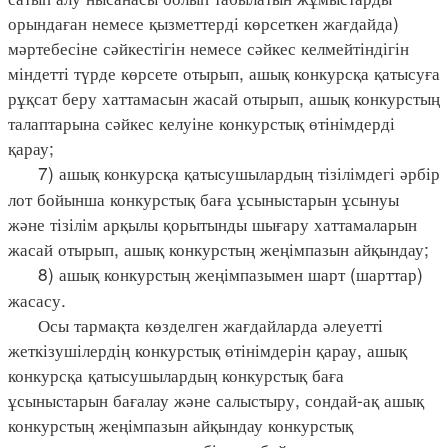
орындаған немесе қызметтерді көрсеткен жағдайда)
мәртебесіне сәйкестігін немесе сәйкес келмейтіндігін
міндетті түрде көрсете отырып, ашық конкурсқа қатысуға
рұқсат беру хаттамасын жасай отырып, ашық конкурстың
талаптарына сәйкес келуіне конкурстық өтінімдерді
қарау;
7) ашық конкурсқа қатысушылардың тізілімдегі әрбір
лот бойынша конкурстық баға ұсыныстарын ұсынуы
және тізілім арқылы қорытынды шығару хаттамаларын
жасай отырып, ашық конкурстың жеңімпазын айқындау;
8) ашық конкурстың жеңімпазымен шарт (шарттар)
жасасу.
Осы тармақта көзделген жағдайларда әлеуетті
жеткізушілердің конкурстық өтінімдерін қарау, ашық
конкурсқа қатысушылардың конкурстық баға
ұсыныстарын бағалау және салыстыру, сондай-ақ ашық
конкурстың жеңімпазын айқындау конкурстық