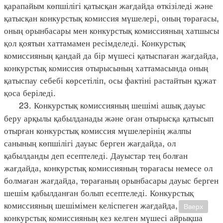
қарапайым көпшілігі қатысқан жағдайда өткізіледі және
қатысқан конкурстық комиссия мүшелері, оның төрағасы,
оның орынбасары мен конкурстық комиссияның хатшысы
қол қоятын хаттамамен ресімделеді. Конкурстық
комиссияның қандай да бір мүшесі қатыспаған жағдайда,
конкурстық комиссия отырысының хаттамасында оның
қатыспау себебі көрсетіліп, осы фактіні растайтын құжат
қоса беріледі.
23. Конкурстық комиссияның шешімі ашық дауыс
беру арқылы қабылданады және оған отырысқа қатысып
отырған конкурстық комиссия мүшелерінің жалпы
санының көпшілігі дауыс берген жағдайда, ол
қабылданды деп есептеледі. Дауыстар тең болған
жағдайда, конкурстық комиссияның төрағасы немесе ол
болмаған жағдайда, төрағаның орынбасары дауыс берген
шешім қабылданған болып есептеледі. Конкурстық
комиссияның шешімімен келіспеген жағдайда,
Вверх
конкурстық комиссияның кез келген мүшесі айрықша