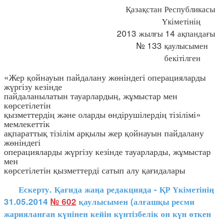
Қазақстан Республикасы
Үкіметінің
2013 жылғы 14 ақпандағы
№ 133 қаулысымен
бекітілген
«Жер қойнауын пайдалану жөніндегі операцияларды
жүргізу кезінде
пайдаланылатын тауарлардың, жұмыстар мен
көрсетілетін
қызметтердің және оларды өндірушілердің тізілімі»
мемлекеттік
ақпараттық тізілім арқылы жер қойнауын пайдалану
жөніндегі
операцияларды жүргізу кезінде тауарларды, жұмыстар
мен
көрсетілетін қызметтерді сатып алу қағидалары
Ескерту. Қағида жаңа редакцияда - ҚР Үкіметінің
31.05.2014
№ 602
қаулысымен (алғашқы ресми
жарияланған күнінен кейін күнтізбелік он күн өткен