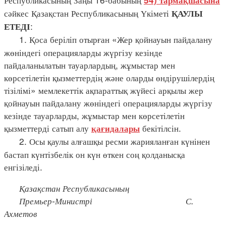
54) тармақшасына
сәйкес Қазақстан Республикасының Үкіметі
ҚАУЛЫ
:
ЕТЕДІ
1. Қоса беріліп отырған «Жер қойнауын пайдалану
жөніндегі операцияларды жүргізу кезінде
пайдаланылатын тауарлардың, жұмыстар мен
көрсетілетін қызметтердің және оларды өндірушілердің
тізілімі» мемлекеттік ақпараттық жүйесі арқылы жер
қойнауын пайдалану жөніндегі операцияларды жүргізу
кезінде тауарларды, жұмыстар мен көрсетілетін
қызметтерді сатып алу
бекітілсін.
қағидалары
2. Осы қаулы алғашқы ресми жарияланған күнінен
бастап күнтізбелік он күн өткен соң қолданысқа
енгізіледі.
Қазақстан Республикасының
Премьер-Министрі С.
Ахметов