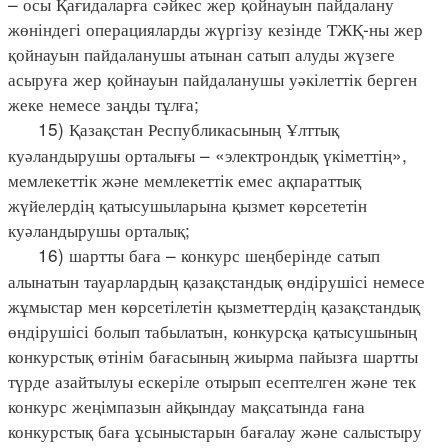
– осы Қағидаларға сәйкес жер қойнауын пайдалану
жөніндегі операцияларды жүргізу кезінде ТЖҚ-ны жер
қойнауын пайдаланушы атынан сатып алуды жүзеге
асыруға жер қойнауын пайдаланушы уәкілеттік берген
жеке немесе заңды тұлға;
15) Қазақстан Республикасының Ұлттық
куәландырушы орталығы – «электрондық үкіметтің»,
мемлекеттік және мемлекеттік емес ақпараттық
жүйелердің қатысушыларына қызмет көрсететін
куәландырушы орталық;
16) шартты баға – конкурс шеңберінде сатып
алынатын тауарлардың қазақстандық өндірушісі немесе
жұмыстар мен көрсетілетін қызметтердің қазақстандық
өндірушісі болып табылатын, конкурсқа қатысушының
конкурстық өтінім бағасының жиырма пайызға шартты
түрде азайтылуы ескеріле отырып есептелген және тек
конкурс жеңімпазын айқындау мақсатында ғана
конкурстық баға ұсыныстарын бағалау және салыстыру