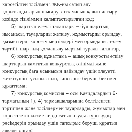
көрсетілген тәсілмен ТЖҚ-ны сатып алу
қорытындыларын шығару хаттамасын қалыптастыру
кезінде тізіліммен қалыптастырылған код;
5) шарттың елеулі талаптары – бұл шарттың
нысанасы, тауарларды жеткізу, жұмыстарды орындау,
қызметтерді көрсету мерзімдері мен орындары, төлеу
тәртібі, шарттың қолданылу мерзімі туралы талаптар;
6) конкурстық құжаттама – ашық конкурсты өткізу
шарттарын қамтитын конкурстық өтінімді және
конкурстық баға ұсынысын дайындау үшін әлеуетті
жеткізушіге ұсынылатын, тапсырыс беруші бекіткен
құжаттама;
7) конкурстық комиссия – осы Қағидалардың 6-
тармағының 1), 4) тармақшаларында белгіленген
тәртіппен және тәсілдермен тауарларды, жұмыстар мен
көрсетілетін қызметтерді сатып алуды жүргізудің
рәсімдерін орындау үшін тапсырыс беруші құратын
алқалы орган;