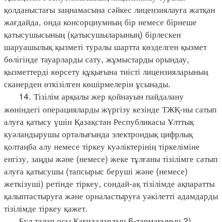
қолданыстағы заңнамасына сәйкес лицензиялауға жатқан
жағдайда, онда консорциумның бір немесе бірнеше
қатысушысының (қатысушыларының) бірлескен
шаруашылық қызметі туралы шартта көзделген қызмет
бөлігінде тауарларды сату, жұмыстарды орындау,
қызметтерді көрсету құқығына тиісті лицензияларының
сканерден өткізілген көшірмелерін ұсынады.
14. Тізілім арқылы жер қойнауын пайдалану
жөніндегі операцияларды жүргізу кезінде ТЖҚ-ны сатып
алуға қатысу үшін Қазақстан Республикасы Ұлттық
куәландырушы орталығында электрондық цифрлық
қолтаңба алу немесе тіркеу куәліктерінің тіркеліміне
енгізу, заңды және (немесе) жеке тұлғаны тізілімге сатып
алуға қатысушы (тапсырыс беруші және (немесе)
жеткізуші) ретінде тіркеу, сондай-ақ тізілімде ақпаратты
қалыптастыруға және орналастыруға уәкілетті адамдарды
тізілімде тіркеу қажет.
Бұл талап осы Қағидалардың 6-тармағының 2)