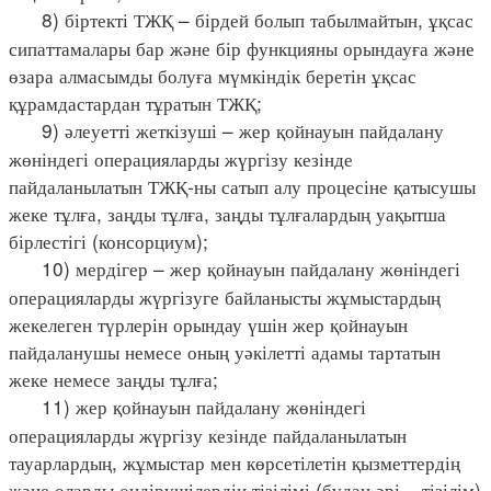
8) біртекті ТЖҚ – бірдей болып табылмайтын, ұқсас
сипаттамалары бар және бір функцияны орындауға және
өзара алмасымды болуға мүмкіндік беретін ұқсас
құрамдастардан тұратын ТЖҚ;
9) әлеуетті жеткізуші – жер қойнауын пайдалану
жөніндегі операцияларды жүргізу кезінде
пайдаланылатын ТЖҚ-ны сатып алу процесіне қатысушы
жеке тұлға, заңды тұлға, заңды тұлғалардың уақытша
бірлестігі (консорциум);
10) мердігер – жер қойнауын пайдалану жөніндегі
операцияларды жүргізуге байланысты жұмыстардың
жекелеген түрлерін орындау үшін жер қойнауын
пайдаланушы немесе оның уәкілетті адамы тартатын
жеке немесе заңды тұлға;
11) жер қойнауын пайдалану жөніндегі
операцияларды жүргізу кезінде пайдаланылатын
тауарлардың, жұмыстар мен көрсетілетін қызметтердің
және оларды өндірушілердің тізілімі (бұдан әрі – тізілім)