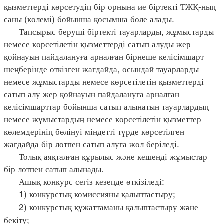
қызметтерді көрсетудің бір орнына ие біртекті ТЖҚ-ның
саны (көлемі) бойынша қосымша бөле алады.
Тапсырыс беруші біртекті тауарларды, жұмыстарды
немесе көрсетілетін қызметтерді сатып алуды жер
қойнауын пайдалануға арналған бірнеше келісімшарт
шеңберінде өткізген жағдайда, осындай тауарларды
немесе жұмыстарды немесе көрсетілетін қызметтерді
сатып алу жер қойнауын пайдалануға арналған
келісімшарттар бойынша сатып алынатын тауарлардың
немесе жұмыстардың немесе көрсетілетін қызметтер
көлемдерінің бөлінуі міндетті түрде көрсетілген
жағдайда бір лотпен сатып алуға жол беріледі.
Толық аяқталған құрылыс және кешенді жұмыстар
бір лотпен сатып алынады.
Ашық конкурс сегіз кезеңде өткізіледі:
1) конкурстық комиссияны қалыптастыру;
2) конкурстық құжаттаманы қалыптастыру және
бекіту;