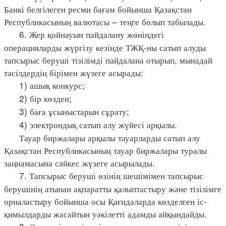
Банкі белгілеген ресми бағам бойынша Қазақстан
Республикасының валютасы – теңге болып табылады.
6. Жер қойнауын пайдалану жөніндегі
операцияларды жүргізу кезінде ТЖҚ-ны сатып алуды
тапсырыс беруші тізілімді пайдалана отырып, мынадай
тәсілдердің бірімен жүзеге асырады:
1) ашық конкурс;
2) бір көзден;
3) баға ұсыныстарын сұрату;
4) электрондық сатып алу жүйесі арқылы.
Тауар биржалары арқылы тауарларды сатып алу
Қазақстан Республикасының тауар биржалары туралы
заңнамасына сәйкес жүзеге асырылады.
7. Тапсырыс беруші өзінің шешімімен тапсырыс
берушінің атынан ақпаратты қалыптастыру және тізілімге
орналастыру бойынша осы Қағидаларда көзделген іс-
қимылдарды жасайтын уәкілетті адамды айқындайды.