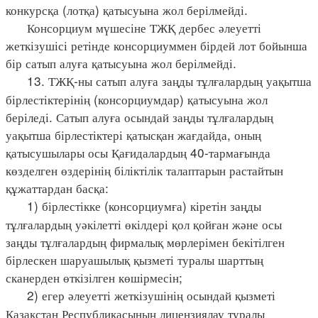
конкурсқа (лотқа) қатысуына жол берілмейді.
Консорциум мүшесіне ТЖҚ дербес әлеуетті
жеткізушісі ретінде консорциуммен бірдей лот бойынша
бір сатып алуға қатысуына жол берілмейді.
13. ТЖҚ-ны сатып алуға заңды тұлғалардың уақытша
бірлестіктерінің (консорциумдар) қатысуына жол
беріледі. Сатып алуға осындай заңды тұлғалардың
уақытша бірлестіктері қатысқан жағдайда, оның
қатысушылары осы Қағидалардың 40-тармағында
көзделген өздерінің біліктілік талаптарын растайтын
құжаттардан басқа:
1) бірлестікке (консорциумға) кіретін заңды
тұлғалардың уәкілетті өкілдері қол қойған және осы
заңды тұлғалардың фирмалық мөрлерімен бекітілген
бірлескен шаруашылық қызметі туралы шарттың
сканерден өткізілген көшірмесін;
2) егер әлеуетті жеткізушінің осындай қызметі
Қазақстан Республикасының лицензиялау туралы