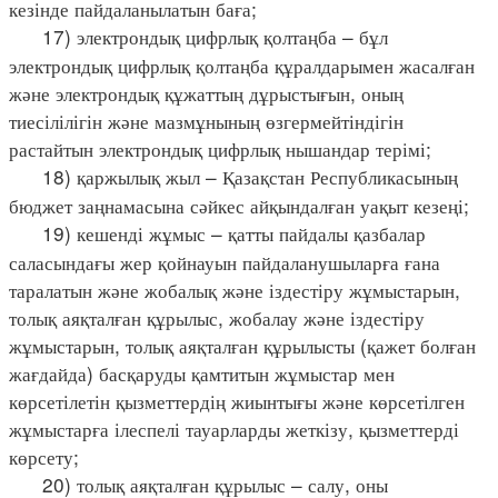
кезінде пайдаланылатын баға;
17) электрондық цифрлық қолтаңба – бұл
электрондық цифрлық қолтаңба құралдарымен жасалған
және электрондық құжаттың дұрыстығын, оның
тиесілілігін және мазмұнының өзгермейтіндігін
растайтын электрондық цифрлық нышандар терімі;
18) қаржылық жыл – Қазақстан Республикасының
бюджет заңнамасына сәйкес айқындалған уақыт кезеңі;
19) кешенді жұмыс – қатты пайдалы қазбалар
саласындағы жер қойнауын пайдаланушыларға ғана
таралатын және жобалық және іздестіру жұмыстарын,
толық аяқталған құрылыс, жобалау және іздестіру
жұмыстарын, толық аяқталған құрылысты (қажет болған
жағдайда) басқаруды қамтитын жұмыстар мен
көрсетілетін қызметтердің жиынтығы және көрсетілген
жұмыстарға ілеспелі тауарларды жеткізу, қызметтерді
көрсету;
20) толық аяқталған құрылыс – салу, оны