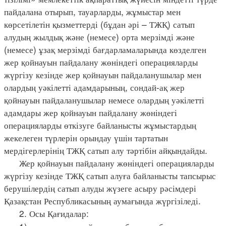
пайдалана отырып, тауарларды, жұмыстар мен
көрсетілетін қызметтерді (бұдан әрі – ТЖҚ) сатып
алудың жылдық және (немесе) орта мерзімді және
(немесе) ұзақ мерзімді бағдарламаларында көзделген
жер қойнауын пайдалану жөніндегі операцияларды
жүргізу кезінде жер қойнауын пайдаланушылар мен
олардың уәкілетті адамдарының, сондай-ақ жер
қойнауын пайдаланушылар немесе олардың уәкілетті
адамдары жер қойнауын пайдалану жөніндегі
операцияларды өткізуге байланысты жұмыстардың
жекелеген түрлерін орындау үшін тартатын
мердігерлерінің ТЖҚ сатып алу тәртібін айқындайды.
Жер қойнауын пайдалану жөніндегі операцияларды
жүргізу кезінде ТЖҚ сатып алуға байланысты тапсырыс
берушілердің сатып алуды жүзеге асыру рәсімдері
Қазақстан Республикасының аумағында жүргізіледі.
2. Осы Қағидалар: