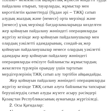
пайдалана отырып, тауарларды, жұмыстар мен
көрсетілетін қызметтерді (бұдан әрі – ТЖҚ) сатып
алудың жылдық және (немесе) орта мерзімді және
(немесе) ұзақ мерзімді бағдарламаларында көзделген
жер қойнауын пайдалану жөніндегі операцияларды
жүргізу кезінде жер қойнауын пайдаланушылар мен
олардың уәкілетті адамдарының, сондай-ақ жер
қойнауын пайдаланушылар немесе олардың уәкілетті
адамдары жер қойнауын пайдалану жөніндегі
операцияларды өткізуге байланысты жұмыстардың
жекелеген түрлерін орындау үшін тартатын
мердігерлерінің ТЖҚ сатып алу тәртібін айқындайды.
Жер қойнауын пайдалану жөніндегі операцияларды
жүргізу кезінде ТЖҚ сатып алуға байланысты тапсырыс
берушілердің сатып алуды жүзеге асыру рәсімдері
Қазақстан Республикасының аумағында жүргізіледі.
2. Осы Қағидалар: