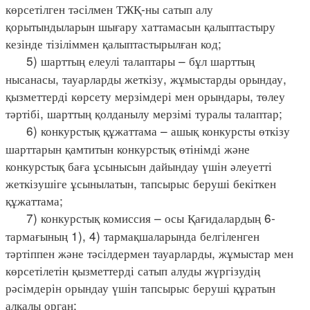
көрсетілген тәсілмен ТЖҚ-ны сатып алу
қорытындыларын шығару хаттамасын қалыптастыру
кезінде тізіліммен қалыптастырылған код;
5) шарттың елеулі талаптары – бұл шарттың
нысанасы, тауарларды жеткізу, жұмыстарды орындау,
қызметтерді көрсету мерзімдері мен орындары, төлеу
тәртібі, шарттың қолданылу мерзімі туралы талаптар;
6) конкурстық құжаттама – ашық конкурсты өткізу
шарттарын қамтитын конкурстық өтінімді және
конкурстық баға ұсынысын дайындау үшін әлеуетті
жеткізушіге ұсынылатын, тапсырыс беруші бекіткен
құжаттама;
7) конкурстық комиссия – осы Қағидалардың 6-
тармағының 1), 4) тармақшаларында белгіленген
тәртіппен және тәсілдермен тауарларды, жұмыстар мен
көрсетілетін қызметтерді сатып алуды жүргізудің
рәсімдерін орындау үшін тапсырыс беруші құратын
алқалы орган;