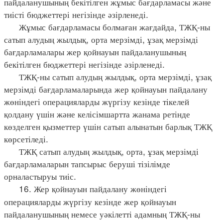
пайдаланушының бекітілген жұмыс бағдарламасы және
тиісті бюджеттері негізінде әзірленеді.
Жұмыс бағдарламасы болмаған жағдайда, ТЖҚ-ны
сатып алудың жылдық, орта мерзімді, ұзақ мерзімді
бағдарламалары жер қойнауын пайдаланушының
бекітілген бюджеттері негізінде әзірленеді.
ТЖҚ-ны сатып алудың жылдық, орта мерзімді, ұзақ
мерзімді бағдарламаларында жер қойнауын пайдалану
жөніндегі операцияларды жүргізу кезінде тікелей
қолдану үшін және келісімшартта жанама ретінде
көзделген қызметтер үшін сатып алынатын барлық ТЖҚ
көрсетіледі.
ТЖҚ сатып алудың жылдық, орта, ұзақ мерзімді
бағдарламаларын тапсырыс беруші тізілімде
орналастыруы тиіс.
16. Жер қойнауын пайдалану жөніндегі
операцияларды жүргізу кезінде жер қойнауын
пайдаланушының немесе уәкілетті адамның ТЖҚ-ны