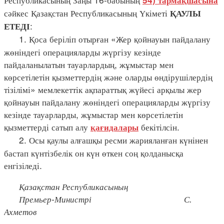
54) тармақшасына
сәйкес Қазақстан Республикасының Үкіметі
ҚАУЛЫ
:
ЕТЕДІ
1. Қоса беріліп отырған «Жер қойнауын пайдалану
жөніндегі операцияларды жүргізу кезінде
пайдаланылатын тауарлардың, жұмыстар мен
көрсетілетін қызметтердің және оларды өндірушілердің
тізілімі» мемлекеттік ақпараттық жүйесі арқылы жер
қойнауын пайдалану жөніндегі операцияларды жүргізу
кезінде тауарларды, жұмыстар мен көрсетілетін
қызметтерді сатып алу
бекітілсін.
қағидалары
2. Осы қаулы алғашқы ресми жарияланған күнінен
бастап күнтізбелік он күн өткен соң қолданысқа
енгізіледі.
Қазақстан Республикасының
Премьер-Министрі С.
Ахметов