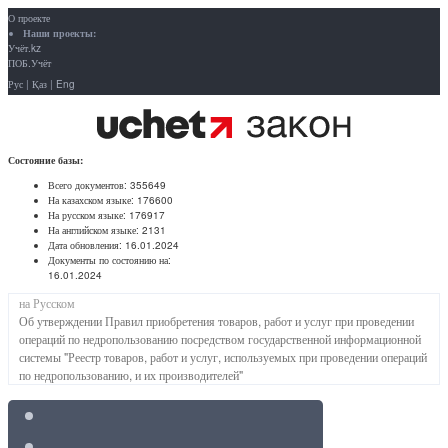
О проекте
Наши проекты:
Учёт.kz
ПОБ.Учёт
Рус
|
Қаз
|
Eng
Состояние базы:
Всего документов:
355649
На казахском языке:
176600
На русском языке:
176917
На английском языке:
2131
Дата обновления:
16.01.2024
Документы по состоянию на:
16.01.2024
на Русском
Об утверждении Правил приобретения товаров, работ и услуг при проведении
операций по недропользованию посредством государственной информационной
системы "Реестр товаров, работ и услуг, используемых при проведении операций
по недропользованию, и их производителей"