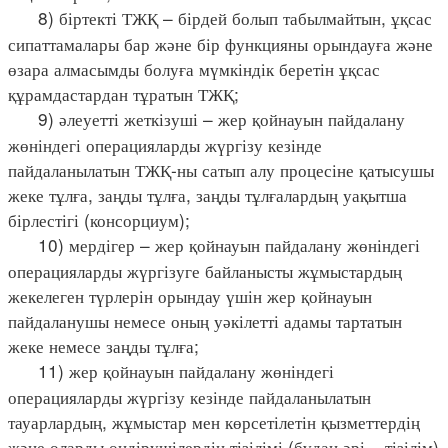
8) біртекті ТЖҚ – бірдей болып табылмайтын, ұқсас
сипаттамалары бар және бір функцияны орындауға және
өзара алмасымды болуға мүмкіндік беретін ұқсас
құрамдастардан тұратын ТЖҚ;
9) әлеуетті жеткізуші – жер қойнауын пайдалану
жөніндегі операцияларды жүргізу кезінде
пайдаланылатын ТЖҚ-ны сатып алу процесіне қатысушы
жеке тұлға, заңды тұлға, заңды тұлғалардың уақытша
бірлестігі (консорциум);
10) мердігер – жер қойнауын пайдалану жөніндегі
операцияларды жүргізуге байланысты жұмыстардың
жекелеген түрлерін орындау үшін жер қойнауын
пайдаланушы немесе оның уәкілетті адамы тартатын
жеке немесе заңды тұлға;
11) жер қойнауын пайдалану жөніндегі
операцияларды жүргізу кезінде пайдаланылатын
тауарлардың, жұмыстар мен көрсетілетін қызметтердің
және оларды өндірушілердің тізілімі (бұдан әрі – тізілім)