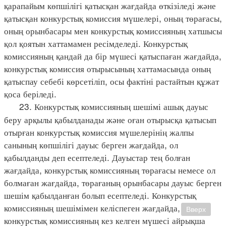
қарапайым көпшілігі қатысқан жағдайда өткізіледі және
қатысқан конкурстық комиссия мүшелері, оның төрағасы,
оның орынбасары мен конкурстық комиссияның хатшысы
қол қоятын хаттамамен ресімделеді. Конкурстық
комиссияның қандай да бір мүшесі қатыспаған жағдайда,
конкурстық комиссия отырысының хаттамасында оның
қатыспау себебі көрсетіліп, осы фактіні растайтын құжат
қоса беріледі.
23. Конкурстық комиссияның шешімі ашық дауыс
беру арқылы қабылданады және оған отырысқа қатысып
отырған конкурстық комиссия мүшелерінің жалпы
санының көпшілігі дауыс берген жағдайда, ол
қабылданды деп есептеледі. Дауыстар тең болған
жағдайда, конкурстық комиссияның төрағасы немесе ол
болмаған жағдайда, төрағаның орынбасары дауыс берген
шешім қабылданған болып есептеледі. Конкурстық
комиссияның шешімімен келіспеген жағдайда,
Вверх
конкурстық комиссияның кез келген мүшесі айрықша