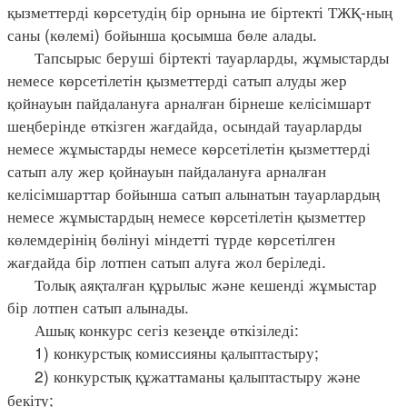
қызметтерді көрсетудің бір орнына ие біртекті ТЖҚ-ның
саны (көлемі) бойынша қосымша бөле алады.
Тапсырыс беруші біртекті тауарларды, жұмыстарды
немесе көрсетілетін қызметтерді сатып алуды жер
қойнауын пайдалануға арналған бірнеше келісімшарт
шеңберінде өткізген жағдайда, осындай тауарларды
немесе жұмыстарды немесе көрсетілетін қызметтерді
сатып алу жер қойнауын пайдалануға арналған
келісімшарттар бойынша сатып алынатын тауарлардың
немесе жұмыстардың немесе көрсетілетін қызметтер
көлемдерінің бөлінуі міндетті түрде көрсетілген
жағдайда бір лотпен сатып алуға жол беріледі.
Толық аяқталған құрылыс және кешенді жұмыстар
бір лотпен сатып алынады.
Ашық конкурс сегіз кезеңде өткізіледі:
1) конкурстық комиссияны қалыптастыру;
2) конкурстық құжаттаманы қалыптастыру және
бекіту;