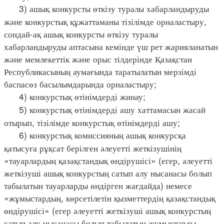
3) ашық конкурсты өткізу туралы хабарландыруды
және конкурстық құжаттаманы тізілімде орналастыру,
сондай-ақ ашық конкурсты өткізу туралы
хабарландыруды аптасына кемінде үш рет жарияланатын
және мемлекеттік және орыс тілдерінде Қазақстан
Республикасының аумағында таратылатын мерзімді
баспасөз басылымдарында орналастыру;
4) конкурстық өтінімдерді жинау;
5) конкурстық өтінімдерді ашу хаттамасын жасай
отырып, тізілімде конкурстық өтінімдерді ашу;
6) конкурстық комиссияның ашық конкурсқа
қатысуға рұқсат берілген әлеуетті жеткізушінің
«тауарлардың қазақстандық өндірушісі» (егер, әлеуетті
жеткізуші ашық конкурстың сатып алу нысанасы болып
табылатын тауарларды өндірген жағдайда) немесе
«жұмыстардың, көрсетілетін қызметтердің қазақстандық
өндірушісі» (егер әлеуетті жеткізуші ашық конкурстың
сатып алу нысанасы болып табылатын жұмыстарды