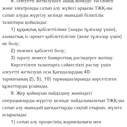
8. Әлеуетті жеткізушіге ашық конкурс тәсілімен
және электронды сатып алу жүйесі арқылы ТЖҚ-ны
сатып алуды жүргізу кезінде мынадай біліктілік
талаптары қойылады:
1) құқықтық қабілеттілікке (заңды тұлғалар үшін),
азаматтық іс-әрекет қабілеттілігіне (жеке тұлғалар үшін)
ие болу;
2) төлемге қабілетті болу;
3) тарату немесе банкроттық рәсімдерге жатпау.
Көрсетілген талаптарға сәйкестікті растау үшін
әлеуетті жеткізуші осы Қағидалардың 40-
тармағының 2), 5), 10) тармақшаларында көрсетілген
құжаттарды ұсынады.
9. Жер қойнауын пайдалану жөніндегі
операцияларды жүргізу кезінде пайдаланылатын ТЖҚ-ны
сатып алу мынадай қағидаттарды сақтай отырып, жүзеге
асырылады:
1) сатып алу процесінің жариялылығы мен