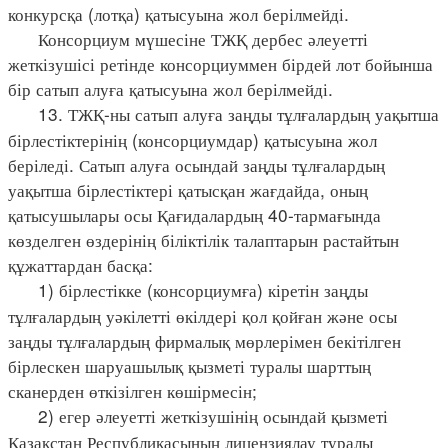
конкурсқа (лотқа) қатысуына жол берілмейді.
Консорциум мүшесіне ТЖҚ дербес әлеуетті
жеткізушісі ретінде консорциуммен бірдей лот бойынша
бір сатып алуға қатысуына жол берілмейді.
13. ТЖҚ-ны сатып алуға заңды тұлғалардың уақытша
бірлестіктерінің (консорциумдар) қатысуына жол
беріледі. Сатып алуға осындай заңды тұлғалардың
уақытша бірлестіктері қатысқан жағдайда, оның
қатысушылары осы Қағидалардың 40-тармағында
көзделген өздерінің біліктілік талаптарын растайтын
құжаттардан басқа:
1) бірлестікке (консорциумға) кіретін заңды
тұлғалардың уәкілетті өкілдері қол қойған және осы
заңды тұлғалардың фирмалық мөрлерімен бекітілген
бірлескен шаруашылық қызметі туралы шарттың
сканерден өткізілген көшірмесін;
2) егер әлеуетті жеткізушінің осындай қызметі
Қазақстан Республикасының лицензиялау туралы