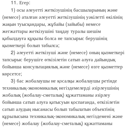
11. Егер:
1) осы әлеуетті жеткізушінің басшыларының және
(немесе) аталған әлеуетті жеткізушінің уәкілетті өкілінің
жақын туысқандары, жұбайы (зайыбы) немесе
жегжаттары жеткізушіні таңдау туралы шешім
қабылдауға құқылы болса не тапсырыс берушінің
қызметкері болып табылса;
2) әлеуетті жеткізуші және (немесе) оның қызметкері
тапсырыс берушіге өткізілетін сатып алуға дайындық
бойынша консультациялық және (немесе) өзге қызметтер
көрсетсе;
3) бас жобалаушы не қосалқы жобалаушы ретінде
техникалық-экономикалық негіздемелерді әзірлеушінің
жобалық (жобалау-сметалық) құжаттаманы әзірлеу
бойынша сатып алуға қатысуын қоспағанда, өткізілетін
сатып алудың нысанасы болып табылатын объектінің
құрылысына техникалық-экономикалық негіздемені және
(немесе) жобалау (жобалау-сметалық) құжаттаманы