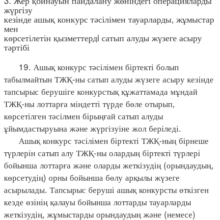
жүргізу
кезінде ашық конкурс тәсілімен тауарларды, жұмыстар
мен
көрсетілетін қызметтердi сатып алуды жүзеге асыру
тәртібі
19. Ашық конкурс тәсілімен біртекті болып
табылмайтын ТЖҚ-ны сатып алуды жүзеге асыру кезінде
тапсырыс берушіге конкурстық құжаттамада мұндай
ТЖҚ-ны лоттарға міндетті түрде бөле отырып,
көрсетілген тәсілмен бірыңғай сатып алуды
ұйымдастыруына және жүргізуіне жол беріледі.
Ашық конкурс тәсілімен біртекті ТЖҚ-ның бірнеше
түрлерін сатып алу ТЖҚ-ны олардың біртекті түрлері
бойынша лоттарға және оларды жеткізудің (орындаудың,
көрсетудің) орны бойынша бөлу арқылы жүзеге
асырылады. Тапсырыс беруші ашық конкурсты өткізген
кезде өзінің қалауы бойынша лоттарды тауарларды
жеткізудің, жұмыстарды орындаудың және (немесе)