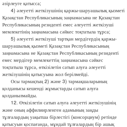
әзірлеуге қатысса;
4) әлеуетті жеткізушінің қаржы-шаруашылық қызметі
Қазақстан Республикасының заңнамасына не Қазақстан
Республикасының резиденті емес әлеуетті жеткізуші
мемлекетінің заңнамасына сәйкес тоқтатыла тұрса;
5) әлеуетті жеткізуші тартқан мердігердің қаржы-
шаруашылық қызметі Қазақстан Республикасының
заңнамасына не Қазақстан Республикасының резиденті
емес мердігер мемлекеттің заңнамасына сәйкес
тоқтатыла тұрса, өткізілетін сатып алуға әлеуетті
жеткізушінің қатысуына жол берілмейді.
Осы тармақтың 2) және 3) тармақшаларының
қолданысы кешенді жұмыстарды сатып алуға
қолданылмайды.
12. Өткізілетін сатып алуға әлеуетті жеткізушінің
және оның аффилиирленген адамының заңды
тұлғалардың уақытша бірлестігі (консорциум) ретінде
қатысуын қоспағанда, мұндай тұлғалардың бір ашық