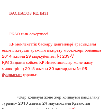
БАСПАСӨЗ РЕЛИЗІ
РҚАО-ның ескертпесі.
ҚР мемлекеттік басқару деңгейлері арасындағы
өкілеттіктердің аражігін ажырату мәселелері бойынша
2014 жылғы 29 қыркүйектегі № 239-V
ҚРЗ
сәйкес ҚР Инвестициялар және даму
Заңына
министрінің 2015 жылғы 30 қаңтардағы № 96
қараңыз.
бұйрығын
«Жер қойнауы және жер қойнауын пайдалану
туралы» 2010 жылғы 24 маусымдағы Қазақстан
Республикасының Заңы 16-бабының