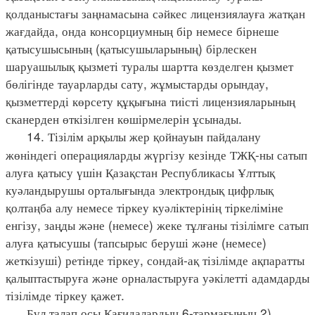
қолданыстағы заңнамасына сәйкес лицензиялауға жатқан
жағдайда, онда консорциумның бір немесе бірнеше
қатысушысының (қатысушыларының) бірлескен
шаруашылық қызметі туралы шартта көзделген қызмет
бөлігінде тауарларды сату, жұмыстарды орындау,
қызметтерді көрсету құқығына тиісті лицензияларының
сканерден өткізілген көшірмелерін ұсынады.
14. Тізілім арқылы жер қойнауын пайдалану
жөніндегі операцияларды жүргізу кезінде ТЖҚ-ны сатып
алуға қатысу үшін Қазақстан Республикасы Ұлттық
куәландырушы орталығында электрондық цифрлық
қолтаңба алу немесе тіркеу куәліктерінің тіркеліміне
енгізу, заңды және (немесе) жеке тұлғаны тізілімге сатып
алуға қатысушы (тапсырыс беруші және (немесе)
жеткізуші) ретінде тіркеу, сондай-ақ тізілімде ақпаратты
қалыптастыруға және орналастыруға уәкілетті адамдарды
тізілімде тіркеу қажет.
Бұл талап осы Қағидалардың 6-тармағының 2)