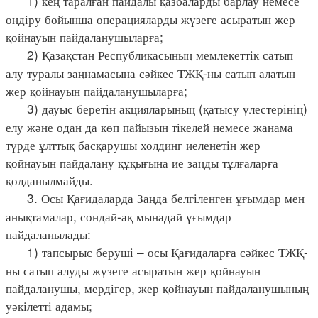
1) кең таралған пайдалы қазбаларды барлау немесе
өндіру бойынша операцияларды жүзеге асыратын жер
қойнауын пайдаланушыларға;
2) Қазақстан Республикасының мемлекеттік сатып
алу туралы заңнамасына сәйкес ТЖҚ-ны сатып алатын
жер қойнауын пайдаланушыларға;
3) дауыс беретін акцияларының (қатысу үлестерінің)
елу және одан да көп пайызын тікелей немесе жанама
түрде ұлттық басқарушы холдинг иеленетін жер
қойнауын пайдалану құқығына ие заңды тұлғаларға
қолданылмайды.
3. Осы Қағидаларда Заңда белгіленген ұғымдар мен
анықтамалар, сондай-ақ мынадай ұғымдар
пайдаланылады:
1) тапсырыс беруші – осы Қағидаларға сәйкес ТЖҚ-
ны сатып алуды жүзеге асыратын жер қойнауын
пайдаланушы, мердігер, жер қойнауын пайдаланушының
уәкілетті адамы;