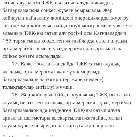
сатып алу рәсімі ТЖҚ-ны сатып алудың жылдық
бағдарламасына сәйкес жүзеге асырылады. Жер
қойнауын пайдалану жөніндегі операцияларды жүргізу
кезінде жер қойнауын пайдаланушының немесе уәкілетті
адамның ТЖҚ-ны сатып алу рәсімі осы Қағидалардың
163-тармағында көзделген жағдайларда сатып алудың
орта мерзімді немесе ұзақ мерзімді бағдарламасына
сәйкес жүзеге асырылады.
17. Қажет болған жағдайда ТЖҚ сатып алудың
жылдық, орта мерзімді және ұзақ мерзімді
бағдарламаларына өзгерістер және (немесе)
толықтырулар енгізілуі мүмкін.
18. Жер қойнауын пайдаланушының ТЖҚ-ны сатып
алудың бекітілген жылдық, орта мерзімді, ұзақ мерзімді
бағдарламаларында көзделген ТЖҚ-ны сатып алуға
арналған шығыстары қысқартылған жағдайда, сатып
алуды жүзеге асырудан бас тартуға жол беріледі.
3. Жер қойнауын пайдалану жөніндегі операцияларды