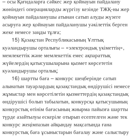
– осы Қағидаларға сәйкес жер қойнауын пайдалану
жөніндегі операцияларды жүргізу кезінде ТЖҚ-ны жер
қойнауын пайдаланушы атынан сатып алуды жүзеге
асыруға жер қойнауын пайдаланушы уәкілеттік берген
жеке немесе заңды тұлға;
15) Қазақстан Республикасының Ұлттық
куәландырушы орталығы – «электрондық үкіметтің»,
мемлекеттік және мемлекеттік емес ақпараттық
жүйелердің қатысушыларына қызмет көрсететін
куәландырушы орталық;
16) шартты баға – конкурс шеңберінде сатып
алынатын тауарлардың қазақстандық өндірушісі немесе
жұмыстар мен көрсетілетін қызметтердің қазақстандық
өндірушісі болып табылатын, конкурсқа қатысушының
конкурстық өтінім бағасының жиырма пайызға шартты
түрде азайтылуы ескеріле отырып есептелген және тек
конкурс жеңімпазын айқындау мақсатында ғана
конкурстық баға ұсыныстарын бағалау және салыстыру