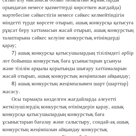
орындаған немесе қызметтерді көрсеткен жағдайда)
мәртебесіне сәйкестігін немесе сәйкес келмейтіндігін
міндетті түрде көрсете отырып, ашық конкурсқа қатысуға
рұқсат беру хаттамасын жасай отырып, ашық конкурстың
талаптарына сәйкес келуіне конкурстық өтінімдерді
қарау;
7) ашық конкурсқа қатысушылардың тізілімдегі әрбір
лот бойынша конкурстық баға ұсыныстарын ұсынуы
және тізілім арқылы қорытынды шығару хаттамаларын
жасай отырып, ашық конкурстың жеңімпазын айқындау;
8) ашық конкурстың жеңімпазымен шарт (шарттар)
жасасу.
Осы тармақта көзделген жағдайларда әлеуетті
жеткізушілердің конкурстық өтінімдерін қарау, ашық
конкурсқа қатысушылардың конкурстық баға
ұсыныстарын бағалау және салыстыру, сондай-ақ ашық
конкурстың жеңімпазын айқындау конкурстық