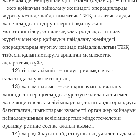
– жер қойнауын пайдалану жөніндегі операцияларды
жүргізу кезінде пайдаланылатын ТЖҚ-ны сатып алуды
және олардың өндірушілерін бақылау және
мониторингілеу, сондай-ақ электрондық сатып алу
жүргізу мен жер қойнауын пайдалану жөніндегі
операцияларды жүргізу кезінде пайдаланылатын ТЖҚ
тізбесін қалыптастыруға арналған мемлекеттік
ақпараттық жүйе;
12) тізілім әкімшісі – индустриялық саясат
саласындағы уәкілетті орган;
13) жанама қызмет – жер қойнауын пайдалану
жөніндегі операцияларды жүргізуге байланысты емес
және лицензиялық келісімшарттық талаптарды орындауға
бағытталған, шығыстарын құзыретті орган жер қойнауын
пайдаланушының келісімшарттық міндеттемелерін
орындау ретінде есепке алатын қызмет;
14) жер қойнауын пайдаланушының уәкілетті адамы