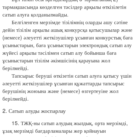
тармақшасында көзделген тәсілдер арқылы өткізілетін
сатып алуға қолданылмайды.
Белгіленген мерзімде тізілімнің оларды ашу сәтіне
дейін тізілім арқылы ашық конкурсқа қатысушылар және
(немесе) әлеуетті жеткізушілер ұсынған конкурстық баға
ұсыныстарын, баға ұсыныстарын электрондық сатып алу
жүйесі арқылы тәсілімен сатып алу бойынша баға
ұсыныстарын тізілім әкімшісінің қарауына жол
берілмейді.
Тапсырыс беруші өткізетін сатып алуға қатысу үшін
әлеуетті жеткізушілер ұсынған құжаттарды тапсырыс
берушінің жоюына және (немесе) өзгертеуіне жол
берілмейді.
2. Сатып алуды жоспарлау
15. ТЖҚ-ны сатып алудың жылдық, орта мерзімді,
ұзақ мерзімді бағдарламалары жер қойнауын