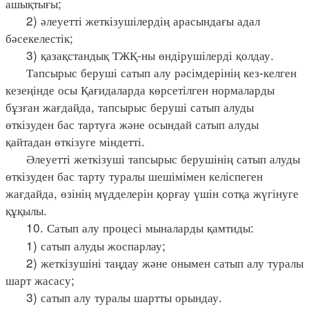
ашықтығы;
2) әлеуетті жеткізушілердің арасындағы адал
бәсекелестік;
3) қазақстандық ТЖҚ-ны өндірушілерді қолдау.
Тапсырыс беруші сатып алу рәсімдерінің кез-келген
кезеңінде осы Қағидаларда көрсетілген нормаларды
бұзған жағдайда, тапсырыс беруші сатып алуды
өткізуден бас тартуға және осындай сатып алуды
қайтадан өткізуге міндетті.
Әлеуетті жеткізуші тапсырыс берушінің сатып алуды
өткізуден бас тарту туралы шешімімен келіспеген
жағдайда, өзінің мүдделерін қорғау үшін сотқа жүгінуге
құқылы.
10. Сатып алу процесі мыналарды қамтиды:
1) сатып алуды жоспарлау;
2) жеткізушіні таңдау және онымен сатып алу туралы
шарт жасасу;
3) сатып алу туралы шартты орындау.