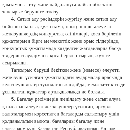
қамтамасыз ету және пайдалануға дайын объектіні
тапсырыс берушіге өткізу.
4. Сатып алу рәсімдерін жүргізу және сатып алу
бойынша барлық құжаттама, оның ішінде әлеуетті
жеткізушілердің конкурстық өтінімдері, қоса берілетін
құжаттармен бірге мемлекеттік және орыс тілдерінде,
конкурстық құжаттамада көзделген жағдайларда басқа
тілдердегі аудармасы қоса беріле отырып, жүзеге
асырылады.
Тапсырыс беруші бекіткен және (немесе) әлеуетті
жеткізуші ұсынған құжаттардағы аудармалар арасында
келіспеушіліктер туындаған жағдайда, мемлекеттік тілде
ұсынылған құжаттар артықшылыққа ие болады.
5. Бағалау рәсімдерін жеңілдету және сатып алуға
қатысатын әлеуетті жеткізушілер ұсынған, әртүрлі
валюталармен көрсетілген бағаларды салыстыру үшін
қолданылатын валюта, бағаларды бағалау және
салыстыру күні Қазақстан Республикасының Ұлттық