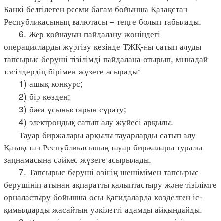
Банкі белгілеген ресми бағам бойынша Қазақстан
Республикасының валютасы – теңге болып табылады.
6. Жер қойнауын пайдалану жөніндегі
операцияларды жүргізу кезінде ТЖҚ-ны сатып алуды
тапсырыс беруші тізілімді пайдалана отырып, мынадай
тәсілдердің бірімен жүзеге асырады:
1) ашық конкурс;
2) бір көзден;
3) баға ұсыныстарын сұрату;
4) электрондық сатып алу жүйесі арқылы.
Тауар биржалары арқылы тауарларды сатып алу
Қазақстан Республикасының тауар биржалары туралы
заңнамасына сәйкес жүзеге асырылады.
7. Тапсырыс беруші өзінің шешімімен тапсырыс
берушінің атынан ақпаратты қалыптастыру және тізілімге
орналастыру бойынша осы Қағидаларда көзделген іс-
қимылдарды жасайтын уәкілетті адамды айқындайды.