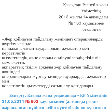
Қазақстан Республикасы
Үкіметінің
2013 жылғы 14 ақпандағы
№ 133 қаулысымен
бекітілген
«Жер қойнауын пайдалану жөніндегі операцияларды
жүргізу кезінде
пайдаланылатын тауарлардың, жұмыстар мен
көрсетілетін
қызметтердің және оларды өндірушілердің тізілімі»
мемлекеттік
ақпараттық тізілім арқылы жер қойнауын пайдалану
жөніндегі
операцияларды жүргізу кезінде тауарларды, жұмыстар
мен
көрсетілетін қызметтерді сатып алу қағидалары
Ескерту. Қағида жаңа редакцияда - ҚР Үкіметінің
31.05.2014
№ 602
қаулысымен (алғашқы ресми
жарияланған күнінен кейін күнтізбелік он күн өткен