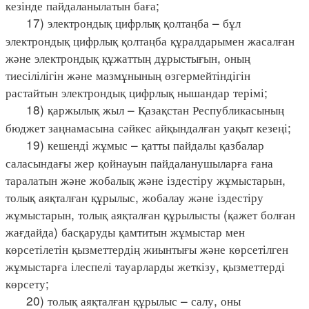
кезінде пайдаланылатын баға;
17) электрондық цифрлық қолтаңба – бұл
электрондық цифрлық қолтаңба құралдарымен жасалған
және электрондық құжаттың дұрыстығын, оның
тиесілілігін және мазмұнының өзгермейтіндігін
растайтын электрондық цифрлық нышандар терімі;
18) қаржылық жыл – Қазақстан Республикасының
бюджет заңнамасына сәйкес айқындалған уақыт кезеңі;
19) кешенді жұмыс – қатты пайдалы қазбалар
саласындағы жер қойнауын пайдаланушыларға ғана
таралатын және жобалық және іздестіру жұмыстарын,
толық аяқталған құрылыс, жобалау және іздестіру
жұмыстарын, толық аяқталған құрылысты (қажет болған
жағдайда) басқаруды қамтитын жұмыстар мен
көрсетілетін қызметтердің жиынтығы және көрсетілген
жұмыстарға ілеспелі тауарларды жеткізу, қызметтерді
көрсету;
20) толық аяқталған құрылыс – салу, оны