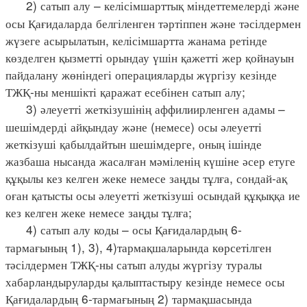
2) сатып алу – келісімшарттық міндеттемелерді және
осы Қағидаларда белгіленген тәртіппен және тәсілдермен
жүзеге асырылатын, келісімшартта жанама ретінде
көзделген қызметті орындау үшін қажетті жер қойнауын
пайдалану жөніндегі операцияларды жүргізу кезінде
ТЖҚ-ны меншікті қаражат есебінен сатып алу;
3) әлеуетті жеткізушінің аффилиирленген адамы –
шешімдерді айқындау және (немесе) осы әлеуетті
жеткізуші қабылдайтын шешімдерге, оның ішінде
жазбаша нысанда жасалған мәміленің күшіне әсер етуге
құқылы кез келген жеке немесе заңды тұлға, сондай-ақ
оған қатысты осы әлеуетті жеткізуші осындай құқыққа ие
кез келген жеке немесе заңды тұлға;
4) сатып алу коды – осы Қағидалардың 6-
тармағының 1), 3), 4)тармақшаларында көрсетілген
тәсілдермен ТЖҚ-ны сатып алуды жүргізу туралы
хабарландыруларды қалыптастыру кезінде немесе осы
Қағидалардың 6-тармағының 2) тармақшасында