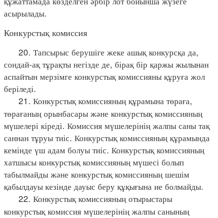
құжаттамада көзделген әрбір лот бойынша жүзеге
асырылады.
Конкурстық комиссия
20. Тапсырыс берушіге жеке ашық конкурсқа да,
сондай-ақ тұрақты негізде де, бірақ бір қаржы жылынан
аспайтын мерзімге конкурстық комиссияны құруға жол
беріледі.
21. Конкурстық комиссияның құрамына төраға,
төрағаның орынбасары және конкурстық комиссияның
мүшелері кіреді. Комиссия мүшелерінің жалпы саны тақ
саннан тұруы тиіс. Конкурстық комиссияның құрамында
кемінде үш адам болуы тиіс. Конкурстық комиссияның
хатшысы конкурстық комиссияның мүшесі болып
табылмайды және конкурстық комиссияның шешім
қабылдауы кезінде дауыс беру құқығына ие болмайды.
22. Конкурстық комиссияның отырыстары
конкурстық комиссия мүшелерінің жалпы санының