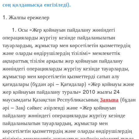
соң қолданысқа енгізіледі).
1. Жалпы ережелер
1. Осы «Жер қойнауын пайдалану жөніндегі
операцияларды жүргізу кезінде пайдаланылатын
тауарлардың, жұмыстар мен көрсетілетін қызметтердің
және оларды өндірушілердің тізілімі» мемлекеттік
ақпараттық тізілім арқылы жер қойнауын пайдалану
жөніндегі операцияларды жүргізу кезінде тауарларды,
жұмыстар мен көрсетілетін қызметтерді сатып алу
қағидалары (бұдан әрі – Қағидалар) «Жер қойнауы және
жер қойнауын пайдалану туралы» 2010 жылғы 24
маусымдағы Қазақстан Республикасының
(бұдан
Заңына
әрі – Заң) сәйкес әзірленді және «Жер қойнауын
пайдалану жөніндегі операцияларды жүргізу кезінде
пайдаланылатын тауарлардың, жұмыстар мен
көрсетілетін қызметтердің және оларды өндірушілердің
тізілімі» мемлекеттік ақпараттық жүйесін міндетті түрде