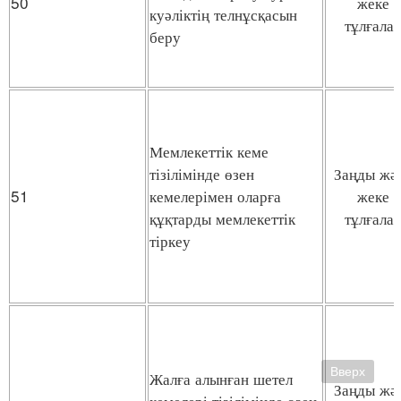
50
жеке
куәліктің телнұсқасын
тұлғала
беру
Мемлекеттік кеме
тізілімінде өзен
Заңды жә
51
кемелерімен оларға
жеке
құқтарды мемлекеттік
тұлғала
тіркеу
Вверх
Жалға алынған шетел
Заңды жә
кемелері тізілімінде өзен