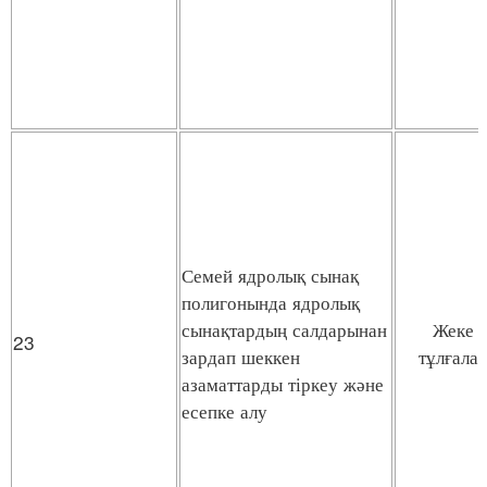
Семей ядролық сынақ
полигонында ядролық
сынақтардың салдарынан
Жеке
23
зардап шеккен
тұлғала
азаматтарды тіркеу және
есепке алу