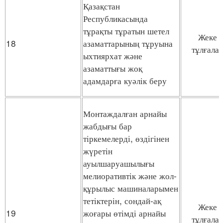
Қазақстан
Республикасында
тұрақты тұратын шетел
Жеке
18
азаматтарының тұруына
тұлғала
ыхтиярхат және
азаматтығы жоқ
адамдарға куәлік беру
Монтаждалған арнайы
жабдығы бар
тіркемелерді, өздігінен
жүретін
ауылшаруашылығы
мелиоративтік және жол-
құрылыс машиналарымен
тетіктерін, сондай-ақ
Жеке
19
жоғары өтімді арнайы
тұлғала