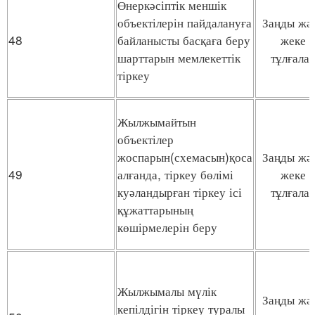
Өнеркәсіптік меншік
объектілерін пайдалануға
Заңды жә
48
байланысты басқаға беру
жеке
шарттарын мемлекеттік
тұлғала
тіркеу
Жылжымайтын
объектілер
жоспарын(схемасын)қоса
Заңды жә
49
алғанда, тіркеу бөлімі
жеке
куәландырған тіркеу ісі
тұлғала
құжаттарының
көшірмелерін беру
Жылжымалы мүлік
Заңды жә
кепілдігін тіркеу туралы