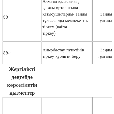
Алматы қаласының
қаржы орталығына
қатысушыларды- заңды
Заңды
38
тұлғаларды мемлекеттік
тұлғала
тіркеу (қайта
тіркеу)
Айырбастау пунктінің
Заңды
38-1
тіркеу куәлігін беру
тұлғала
Жергілікті
деңгейде
көрсетілетін
қызметтер