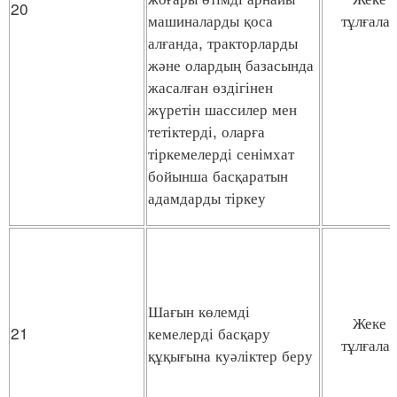
20
машиналарды қоса
тұлғала
алғанда, тракторларды
және олардың базасында
жасалған өздігінен
жүретін шассилер мен
тетіктерді, оларға
тіркемелерді сенімхат
бойынша басқаратын
адамдарды тіркеу
Шағын көлемді
Жеке
21
кемелерді басқару
тұлғала
құқығына куәліктер беру