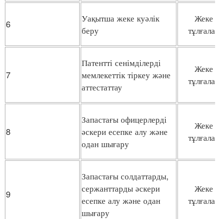
Уақытша жеке куәлік
Жеке
6
беру
тұлғала
Патентті сенімділерді
Жеке
7
мемлекеттік тіркеу және
тұлғала
аттестаттау
Запастағы офицерлерді
Жеке
8
әскери есепке алу және
тұлғала
одан шығару
Запастағы солдаттарды,
сержанттарды әскери
Жеке
9
есепке алу және одан
тұлғала
шығару