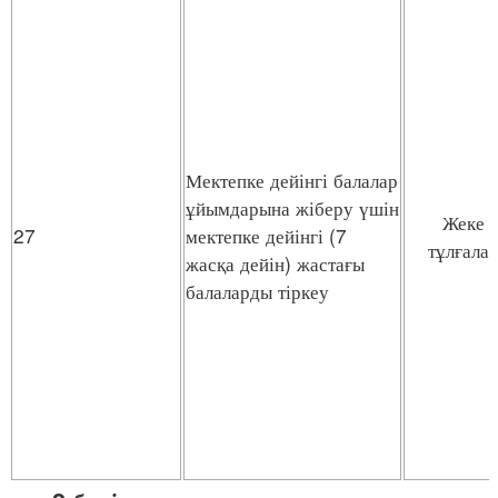
Мектепке дейінгі балалар
ұйымдарына жіберу үшін
Жеке
27
мектепке дейінгі (7
тұлғала
жасқа дейін) жастағы
балаларды тіркеу