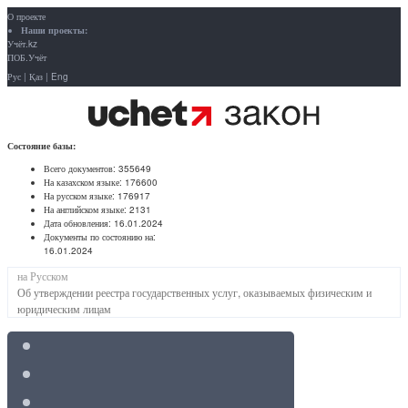
О проекте
Наши проекты:
Учёт.kz
ПОБ.Учёт
Рус
|
Қаз
|
Eng
Состояние базы:
Всего документов:
355649
На казахском языке:
176600
На русском языке:
176917
На английском языке:
2131
Дата обновления:
16.01.2024
Документы по состоянию на:
16.01.2024
на Русском
Об утверждении реестра государственных услуг, оказываемых физическим и
юридическим лицам