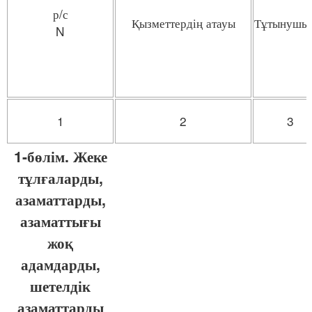
р/с
Қызметтердің атауы
Тұтынушы
N
1
2
3
1-бөлім. Жеке
тұлғаларды,
азаматтарды,
азаматтығы
жоқ
адамдарды,
шетелдік
азаматтарды