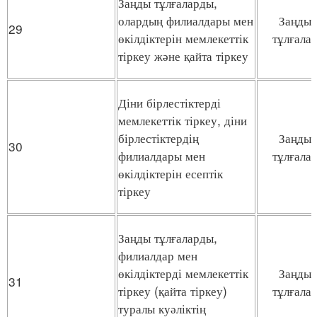
Заңды тұлғаларды,
олардың филиалдары мен
Заңды
29
өкілдіктерін мемлекеттік
тұлғала
тіркеу және қайта тіркеу
Діни бірлестіктерді
мемлекеттік тіркеу, діни
бірлестіктердің
Заңды
30
филиалдары мен
тұлғала
өкілдіктерін есептік
тіркеу
Заңды тұлғаларды,
филиалдар мен
өкілдіктерді мемлекеттік
Заңды
31
тіркеу (қайта тіркеу)
тұлғала
туралы куәліктің