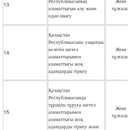
Республикасының
Жеке
13
азаматтығын алу және
тұлғала
одан шығу
Қазақстан
Республикасына уақытша
келетін шетел
Жеке
14
азаматтарымен
тұлғала
азаматтығы жоқ
адамдарды тіркеу
Қазақстан
Республикасында
тұрақты тұруға шетел
Жеке
15
азаматтарымен
тұлғала
азаматтығы жоқ
адамдарды тіркеу және