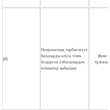
Патронаттық тәрбиелеуге
балаларды алуға тілек
Жеке
25
білдірген отбасылардан
тұлғала
өтініштер қабылдау