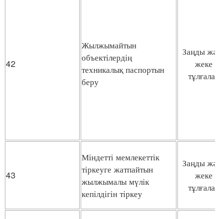
Жылжымайтын
Заңды жә
объектілердің
42
жеке
техникалық паспортын
тұлғала
беру
Міндетті мемлекеттік
Заңды жә
тіркеуге жатпайтын
43
жеке
жылжымалы мүлік
тұлғала
кепілдігін тіркеу