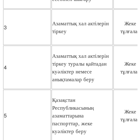
Азаматтық хал актілерін
Жеке
3
тіркеу
тұлғала
Азаматтық хал актілерін
тіркеу туралы қайтадан
Жеке
4
куәліктер немесе
тұлғала
анықтамалар беру
Қазақстан
Республикасының
Жеке
5
азаматтарына
тұлғала
паспорттар, жеке
куәліктер беру