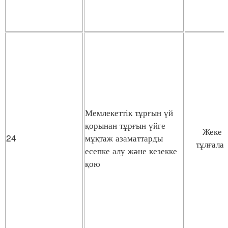
Мемлекеттік тұрғын үй
қорынан тұрғын үйге
Жеке
24
мұқтаж азаматтарды
тұлғала
есепке алу және кезекке
қою