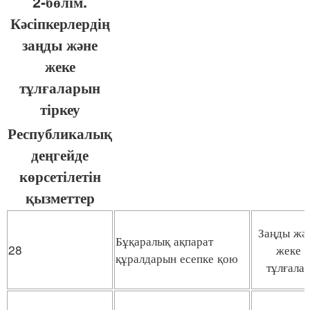
2-бөлім.
Кәсіпкерлердің
заңды және
жеке
тұлғаларын
тіркеу
Республикалық
деңгейде
көрсетілетін
қызметтер
Заңды жә
Бұқаралық ақпарат
28
жеке
құралдарын есепке қою
тұлғала