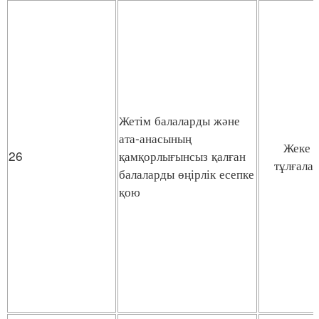
Жетім балаларды және
ата-анасының
Жеке
26
қамқорлығынсыз қалған
тұлғала
балаларды өңірлік есепке
қою