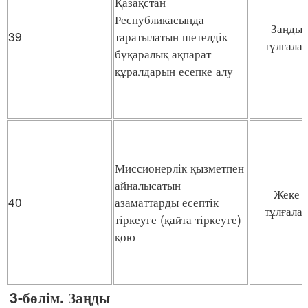
Қазақстан
Республикасында
Заңды
39
таратылатын шетелдік
тұлғала
бұқаралық ақпарат
құралдарын есепке алу
Миссионерлік қызметпен
айналысатын
Жеке
40
азаматтарды есептік
тұлғала
тіркеуге (қайта тіркеуге)
қою
3-бөлім. Заңды