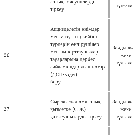
салық төлеушілерді
тұлғала
тіркеу
Акцизделетін өнімдер
мен мазуттың кейбір
түрлерін өндірушілер
Заңды жә
мен импорттаушылар
36
жеке
тауарларына дербес
тұлғала
сәйкестендірілген нөмір
(ДСН-коды)
беру
Сыртқы экономикалық
Заңды жә
37
қызметке (СЭҚ)
жеке
қатысушыларды тіркеу
тұлғала