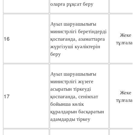
оларға рұқсат беру
Ауыл шаруашылығы
министрлігі беретіндерді
Жеке
16
қоспағанда, азаматтарға
тұлғала
жүргізуші куәліктерін
беру
Ауыл шаруашылығы
министрлігі жүзеге
асыратын тіркеуді
Жеке
17
қоспағанда, сенімхат
тұлғала
бойынша көлік
құралдарын басқаратын
адамдарды тіркеу