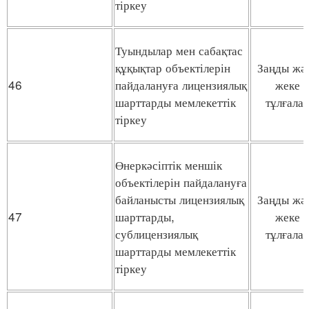
тіркеу
Туындылар мен сабақтас
құқықтар объектілерін
Заңды жә
46
пайдалануға лицензиялық
жеке
шарттарды мемлекеттік
тұлғала
тіркеу
Өнеркәсіптік меншік
объектілерін пайдалануға
байланысты лицензиялық
Заңды жә
47
шарттарды,
жеке
сублицензиялық
тұлғала
шарттарды мемлекеттік
тіркеу