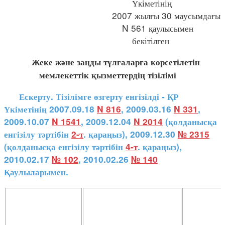
Үкіметінің
2007 жылғы 30 маусымдағы
N 561 қаулысымен
бекітілген
Жеке және заңды тұлғаларға көрсетілетін
мемлекеттік қызметтердің тізілімі
Ескерту. Тізілімге өзгерту енгізілді - ҚР
Үкіметінің 2007.09.18
N 816
, 2009.03.16
N 331
,
2009.10.07
N 1541
, 2009.12.04
N 2014
(қолданысқа
енгізілу тәртібін
2-т
. қараңыз), 2009.12.30
№ 2315
(қолданысқа енгізілу тәртібін
4-т
. қараңыз),
2010.02.17
№ 102
, 2010.02.26
№ 140
Қаулыларымен.