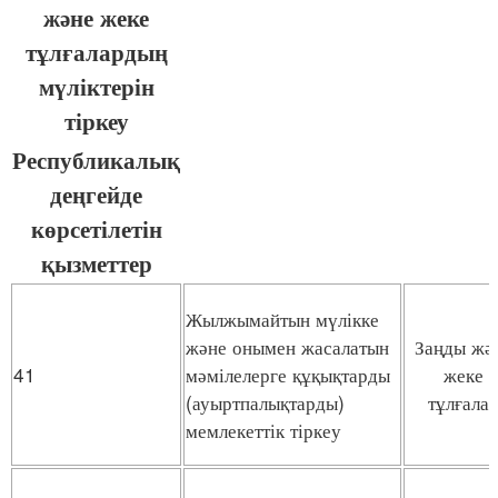
және жеке
тұлғалардың
мүліктерін
тіркеу
Республикалық
деңгейде
көрсетілетін
қызметтер
Жылжымайтын мүлікке
және онымен жасалатын
Заңды жә
41
мәмілелерге құқықтарды
жеке
(ауыртпалықтарды)
тұлғала
мемлекеттік тіркеу