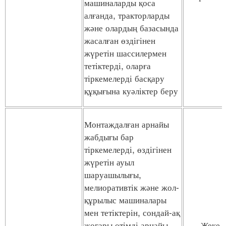
машиналарды қоса
алғанда, тракторларды
және олардың базасында
жасалған өздігінен
жүретін шассилермен
тетіктерді, оларға
тіркемелерді басқару
құқығына куәліктер беру
Монтаждалған арнайы
жабдығы бар
тіркемелерді, өздігінен
жүретін ауыл
шаруашылығы,
мелиоративтік және жол-
құрылыс машиналары
мен тетіктерін, сондай-ақ
жоғары өтімді арнайы
Жеке