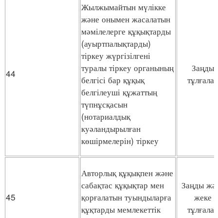
Жылжымайтын мүлікке
және онымен жасалатын
мәмілелерге құқықтарды
(ауыртпалықтарды)
тіркеу жүргізілгені
туралы тіркеу органының
Заңды
44
белгісі бар құқық
тұлғала
белгілеуші құжаттың
түпнұсқасын
(нотариалдық
куәландырылған
көшірмелерін) тіркеу
Авторлық құқықпен және
сабақтас құқықтар мен
Заңды жә
45
қорғалатын туындыларға
жеке
құқтарды мемлекеттік
тұлғала