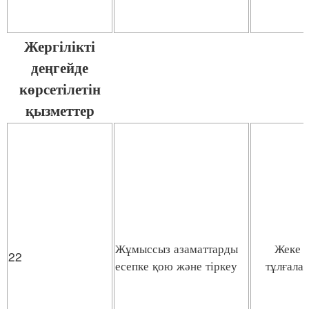
Жергілікті
деңгейде
көрсетілетін
қызметтер
Жұмыссыз азаматтарды
Жеке
22
есепке қою және тіркеу
тұлғала