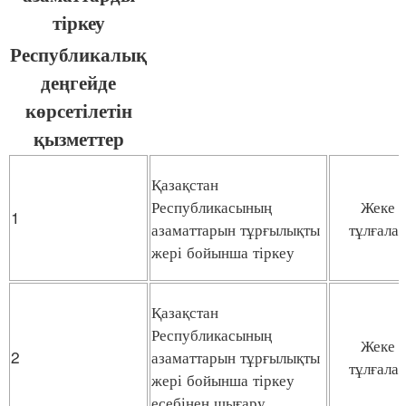
тіркеу
Республикалық
деңгейде
көрсетілетін
қызметтер
Қазақстан
Республикасының
Жеке
1
азаматтарын тұрғылықты
тұлғала
жері бойынша тіркеу
Қазақстан
Республикасының
Жеке
2
азаматтарын тұрғылықты
тұлғала
жері бойынша тіркеу
есебінен шығару