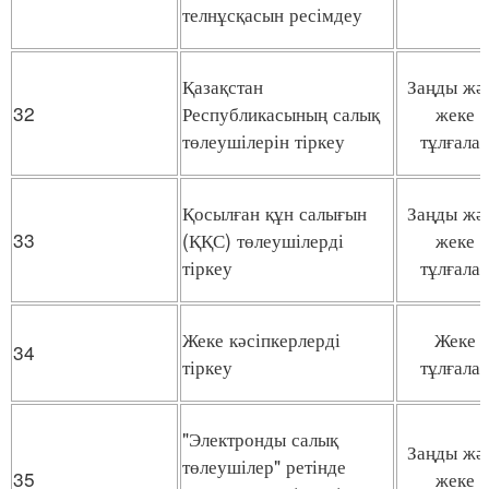
телнұсқасын ресімдеу
Қазақстан
Заңды жә
32
Республикасының салық
жеке
төлеушілерін тіркеу
тұлғала
Қосылған құн салығын
Заңды жә
33
(ҚҚС) төлеушілерді
жеке
тіркеу
тұлғала
Жеке кәсіпкерлерді
Жеке
34
тіркеу
тұлғала
"Электронды салық
Заңды жә
төлеушілер" ретінде
35
жеке