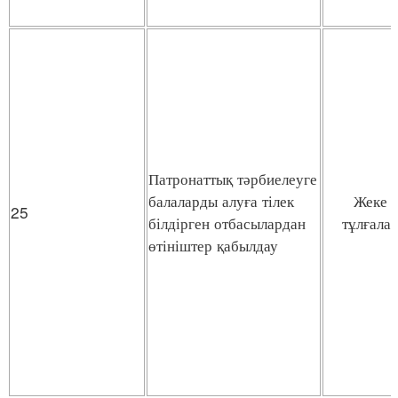
Патронаттық тәрбиелеуге
балаларды алуға тілек
Жеке
25
білдірген отбасылардан
тұлғала
өтініштер қабылдау