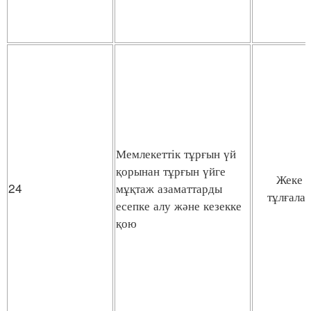
Мемлекеттік тұрғын үй
қорынан тұрғын үйге
Жеке
24
мұқтаж азаматтарды
тұлғала
есепке алу және кезекке
қою