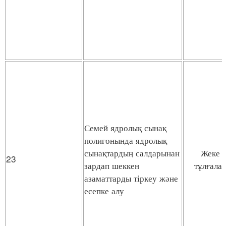
Семей ядролық сынақ
полигонында ядролық
сынақтардың салдарынан
Жеке
23
зардап шеккен
тұлғала
азаматтарды тіркеу және
есепке алу