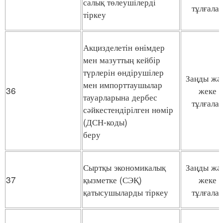
салық төлеушілерді
тұлғала
тіркеу
Акцизделетін өнімдер
мен мазуттың кейбір
түрлерін өндірушілер
Заңды жә
мен импорттаушылар
36
жеке
тауарларына дербес
тұлғала
сәйкестендірілген нөмір
(ДСН-коды)
беру
Сыртқы экономикалық
Заңды жә
37
қызметке (СЭҚ)
жеке
қатысушыларды тіркеу
тұлғала