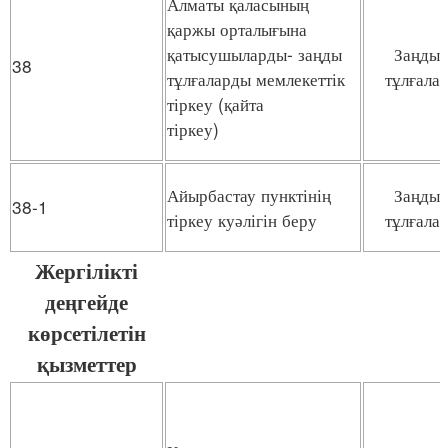
Алматы қаласының
қаржы орталығына
қатысушыларды- заңды
Заңды
38
тұлғаларды мемлекеттік
тұлғала
тіркеу (қайта
тіркеу)
Айырбастау пунктінің
Заңды
38-1
тіркеу куәлігін беру
тұлғала
Жергілікті
деңгейде
көрсетілетін
қызметтер