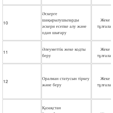
Әскерге
шақырылушыларды
Жеке
10
әскери есепке алу және
тұлғала
одан шығару
Әлеуметтік жеке кодты
Жеке
11
беру
тұлғала
Оралман статусын тіркеу
Жеке
12
және беру
тұлғала
Қазақстан