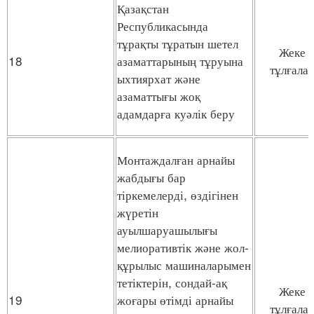
Қазақстан
Республикасында
тұрақты тұратын шетел
Жеке
18
азаматтарының тұруына
тұлғала
ыхтиярхат және
азаматтығы жоқ
адамдарға куәлік беру
Монтаждалған арнайы
жабдығы бар
тіркемелерді, өздігінен
жүретін
ауылшаруашылығы
мелиоративтік және жол-
құрылыс машиналарымен
тетіктерін, сондай-ақ
Жеке
19
жоғары өтімді арнайы
тұлғала