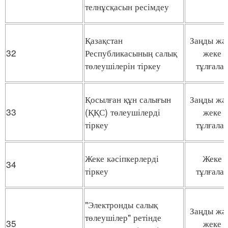
телнұсқасын ресімдеу
Қазақстан
Заңды жә
32
Республикасының салық
жеке
төлеушілерін тіркеу
тұлғала
Қосылған құн салығын
Заңды жә
33
(ҚҚС) төлеушілерді
жеке
тіркеу
тұлғала
Жеке кәсіпкерлерді
Жеке
34
тіркеу
тұлғала
"Электронды салық
Заңды жә
төлеушілер" ретінде
35
жеке