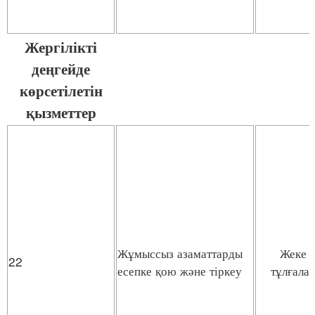
Жергілікті
деңгейде
көрсетілетін
қызметтер
Жұмыссыз азаматтарды
Жеке
22
есепке қою және тіркеу
тұлғала