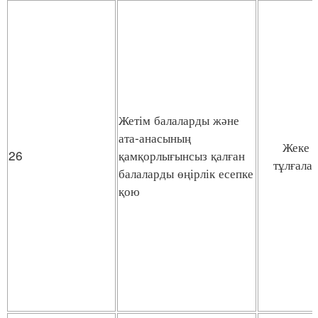
Жетім балаларды және
ата-анасының
Жеке
26
қамқорлығынсыз қалған
тұлғала
балаларды өңірлік есепке
қою