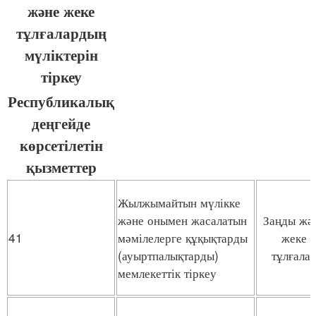
және жеке
тұлғалардың
мүліктерін
тіркеу
Республикалық
деңгейде
көрсетілетін
қызметтер
Жылжымайтын мүлікке
және онымен жасалатын
Заңды жә
41
мәмілелерге құқықтарды
жеке
(ауыртпалықтарды)
тұлғала
мемлекеттік тіркеу