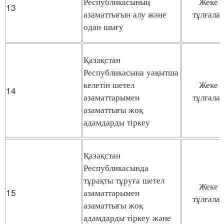
Республикасының
Жеке
13
азаматтығын алу және
тұлғала
одан шығу
Қазақстан
Республикасына уақытша
келетін шетел
Жеке
14
азаматтарымен
тұлғала
азаматтығы жоқ
адамдарды тіркеу
Қазақстан
Республикасында
тұрақты тұруға шетел
Жеке
15
азаматтарымен
тұлғала
азаматтығы жоқ
адамдарды тіркеу және