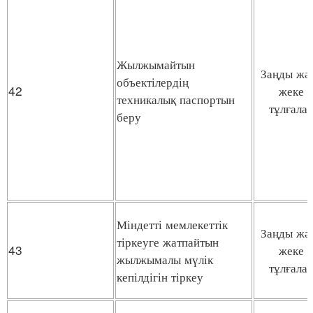
Жылжымайтын
Заңды жә
объектілердің
42
жеке
техникалық паспортын
тұлғала
беру
Міндетті мемлекеттік
Заңды жә
тіркеуге жатпайтын
43
жеке
жылжымалы мүлік
тұлғала
кепілдігін тіркеу