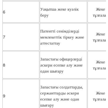
Уақытша жеке куәлік
Жеке
6
беру
тұлғала
Патентті сенімділерді
Жеке
7
мемлекеттік тіркеу және
тұлғала
аттестаттау
Запастағы офицерлерді
Жеке
8
әскери есепке алу және
тұлғала
одан шығару
Запастағы солдаттарды,
сержанттарды әскери
Жеке
9
есепке алу және одан
тұлғала
шығару