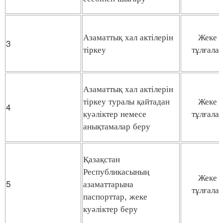
Азаматтық хал актілерін
Жеке
3
тіркеу
тұлғала
Азаматтық хал актілерін
тіркеу туралы қайтадан
Жеке
4
куәліктер немесе
тұлғала
анықтамалар беру
Қазақстан
Республикасының
Жеке
5
азаматтарына
тұлғала
паспорттар, жеке
куәліктер беру