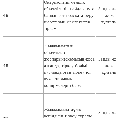
Өнеркәсіптік меншік
объектілерін пайдалануға
Заңды жә
48
байланысты басқаға беру
жеке
шарттарын мемлекеттік
тұлғала
тіркеу
Жылжымайтын
объектілер
жоспарын(схемасын)қоса
Заңды жә
49
алғанда, тіркеу бөлімі
жеке
куәландырған тіркеу ісі
тұлғала
құжаттарының
көшірмелерін беру
Жылжымалы мүлік
Заңды жә
кепілдігін тіркеу туралы