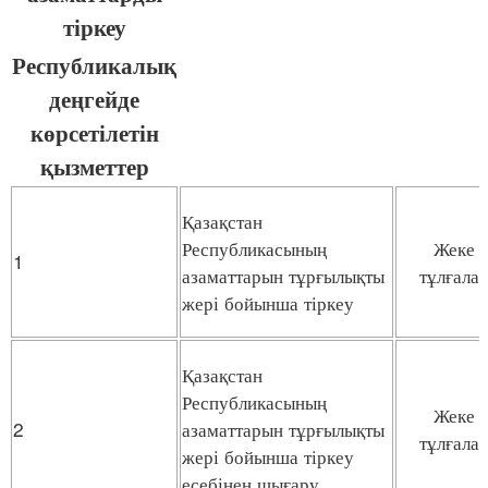
тіркеу
Республикалық
деңгейде
көрсетілетін
қызметтер
Қазақстан
Республикасының
Жеке
1
азаматтарын тұрғылықты
тұлғала
жері бойынша тіркеу
Қазақстан
Республикасының
Жеке
2
азаматтарын тұрғылықты
тұлғала
жері бойынша тіркеу
есебінен шығару