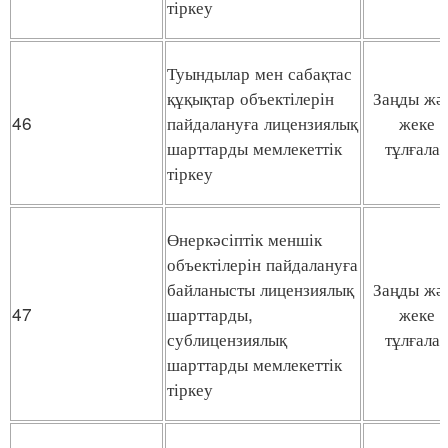
тіркеу
Туындылар мен сабақтас
құқықтар объектілерін
Заңды жә
46
пайдалануға лицензиялық
жеке
шарттарды мемлекеттік
тұлғала
тіркеу
Өнеркәсіптік меншік
объектілерін пайдалануға
байланысты лицензиялық
Заңды жә
47
шарттарды,
жеке
сублицензиялық
тұлғала
шарттарды мемлекеттік
тіркеу