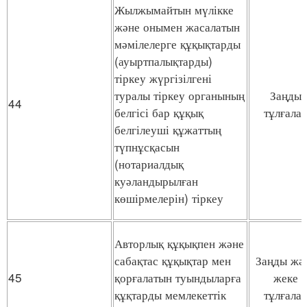
Жылжымайтын мүлікке
және онымен жасалатын
мәмілелерге құқықтарды
(ауыртпалықтарды)
тіркеу жүргізілгені
туралы тіркеу органының
Заңды
44
белгісі бар құқық
тұлғала
белгілеуші құжаттың
түпнұсқасын
(нотариалдық
куәландырылған
көшірмелерін) тіркеу
Авторлық құқықпен және
сабақтас құқықтар мен
Заңды жә
45
қорғалатын туындыларға
жеке
құқтарды мемлекеттік
тұлғала