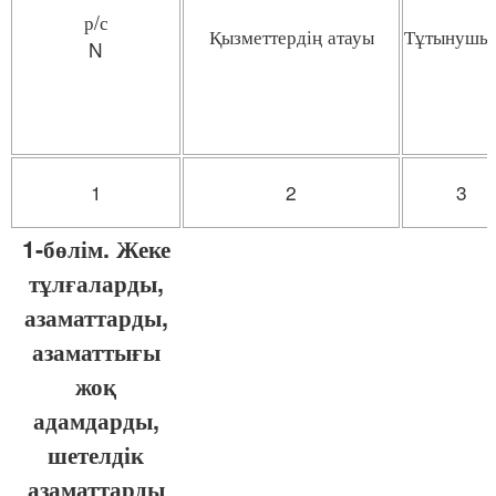
р/с
Қызметтердің атауы
Тұтынушы
N
1
2
3
1-бөлім. Жеке
тұлғаларды,
азаматтарды,
азаматтығы
жоқ
адамдарды,
шетелдік
азаматтарды