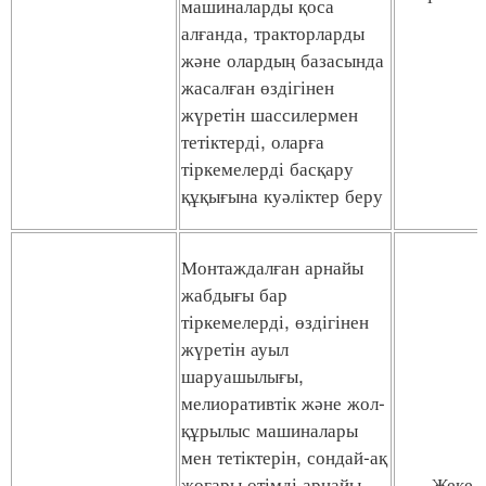
машиналарды қоса
алғанда, тракторларды
және олардың базасында
жасалған өздігінен
жүретін шассилермен
тетіктерді, оларға
тіркемелерді басқару
құқығына куәліктер беру
Монтаждалған арнайы
жабдығы бар
тіркемелерді, өздігінен
жүретін ауыл
шаруашылығы,
мелиоративтік және жол-
құрылыс машиналары
мен тетіктерін, сондай-ақ
жоғары өтімді арнайы
Жеке