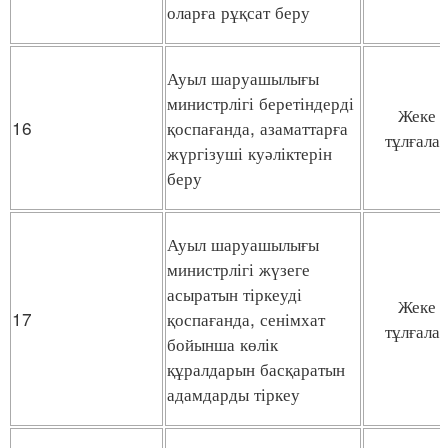
оларға рұқсат беру
Ауыл шаруашылығы
министрлігі беретіндерді
Жеке
16
қоспағанда, азаматтарға
тұлғала
жүргізуші куәліктерін
беру
Ауыл шаруашылығы
министрлігі жүзеге
асыратын тіркеуді
Жеке
17
қоспағанда, сенімхат
тұлғала
бойынша көлік
құралдарын басқаратын
адамдарды тіркеу