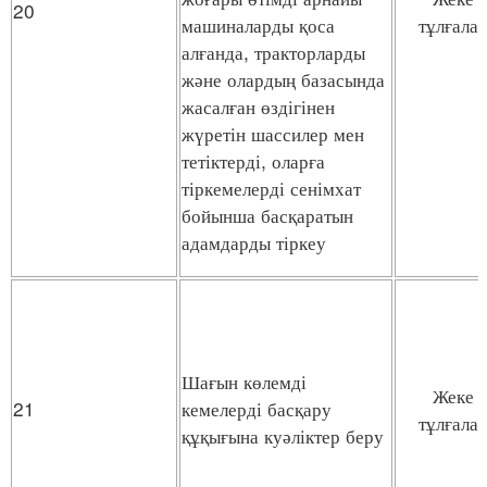
20
машиналарды қоса
тұлғала
алғанда, тракторларды
және олардың базасында
жасалған өздігінен
жүретін шассилер мен
тетіктерді, оларға
тіркемелерді сенімхат
бойынша басқаратын
адамдарды тіркеу
Шағын көлемді
Жеке
21
кемелерді басқару
тұлғала
құқығына куәліктер беру