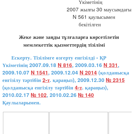
Үкіметінің
2007 жылғы 30 маусымдағы
N 561 қаулысымен
бекітілген
Жеке және заңды тұлғаларға көрсетілетін
мемлекеттік қызметтердің тізілімі
Ескерту. Тізілімге өзгерту енгізілді - ҚР
Үкіметінің 2007.09.18
N 816
, 2009.03.16
N 331
,
2009.10.07
N 1541
, 2009.12.04
N 2014
(қолданысқа
енгізілу тәртібін
2-т
. қараңыз), 2009.12.30
№ 2315
(қолданысқа енгізілу тәртібін
4-т
. қараңыз),
2010.02.17
№ 102
, 2010.02.26
№ 140
Қаулыларымен.