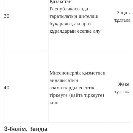
Қазақстан
Республикасында
Заңды
39
таратылатын шетелдік
тұлғала
бұқаралық ақпарат
құралдарын есепке алу
Миссионерлік қызметпен
айналысатын
Жеке
40
азаматтарды есептік
тұлғала
тіркеуге (қайта тіркеуге)
қою
3-бөлім. Заңды