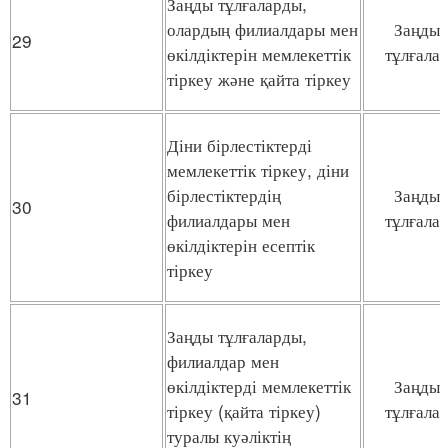
Заңды тұлғаларды,
олардың филиалдары мен
Заңды
29
өкілдіктерін мемлекеттік
тұлғала
тіркеу және қайта тіркеу
Діни бірлестіктерді
мемлекеттік тіркеу, діни
бірлестіктердің
Заңды
30
филиалдары мен
тұлғала
өкілдіктерін есептік
тіркеу
Заңды тұлғаларды,
филиалдар мен
өкілдіктерді мемлекеттік
Заңды
31
тіркеу (қайта тіркеу)
тұлғала
туралы куәліктің