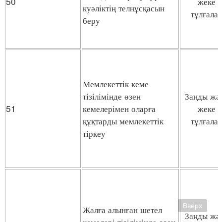
50
жеке
куәліктің телнұсқасын
тұлғала
беру
Мемлекеттік кеме
тізілімінде өзен
Заңды жә
51
кемелерімен оларға
жеке
құқтарды мемлекеттік
тұлғала
тіркеу
Вверх
Жалға алынған шетел
Заңды жә
кемелері тізілімінде өзен