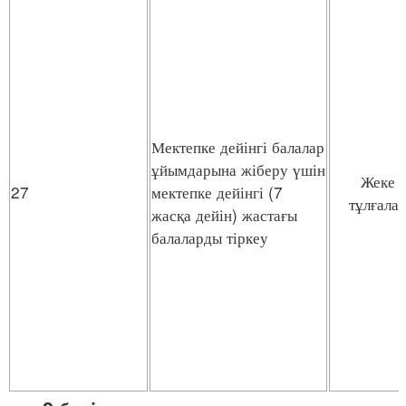
Мектепке дейінгі балалар
ұйымдарына жіберу үшін
Жеке
27
мектепке дейінгі (7
тұлғала
жасқа дейін) жастағы
балаларды тіркеу