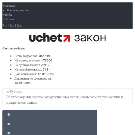
О проекте
Наши проекты:
Учёт.kz
ПОБ.Учёт
Рус
|
Қаз
|
Eng
Состояние базы:
Всего документов:
355649
На казахском языке:
176600
На русском языке:
176917
На английском языке:
2131
Дата обновления:
16.01.2024
Документы по состоянию на:
16.01.2024
на Русском
Об утверждении реестра государственных услуг, оказываемых физическим и
юридическим лицам