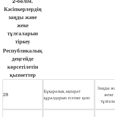
2-бөлім.
Кәсіпкерлердің
заңды және
жеке
тұлғаларын
тіркеу
Республикалық
деңгейде
көрсетілетін
қызметтер
Заңды жә
Бұқаралық ақпарат
28
жеке
құралдарын есепке қою
тұлғала