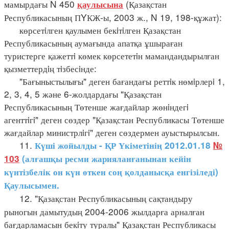
мамырдағы N 450
(Қазақстан
қаулысына
Республикасының ПYКЖ-ы, 2003 ж., N 19, 198-құжат):
көрсетiлген қаулымен бекiтiлген Қазақстан
Республикасының аумағында апатқа ұшыраған
туристерге қажеттi көмек көрсететiн мамандандырылған
қызметтердiң тiзбесiнде:
"Бағыныстылығы" деген бағандағы реттiк нөмiрлерi 1,
2, 3, 4, 5 және 6-жолдардағы "Қазақстан
Республикасының Төтенше жағдайлар жөнiндегi
агенттiгi" деген сөздер "Қазақстан Республикасы Төтенше
жағдайлар министрлiгi" деген сөздермен ауыстырылсын.
11.
Күші жойылды - ҚР Үкіметінің 2012.01.18
№
103
(алғашқы ресми жарияланғанынан кейін
күнтізбелік он күн өткен соң қолданысқа енгізіледі)
Қаулысымен.
12. "Қазақстан Республикасының сақтандыру
рыногын дамытудың 2004-2006 жылдарға арналған
бағдарламасын бекiту туралы" Қазақстан Республикасы