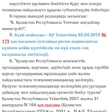
көрсетiлген қаулымен бекiтiлген Қару мен әскери
техниканы пайдалануға құқылы субъектiлердiң тiзбесiнде:
6-тармақ мынадай редакцияда жазылсын:
"6. Қазақстан Республикасы Төтенше жағдайлар
министрлiгi";
5.
Күші жойылды - ҚР Үкіметінің 02.04.2015
№
173
қаулысымен (алғашқы ресми жарияланған
күнінен кейін күнтізбелік он күн өткен соң
қолданысқа енгізіледі).
6. "Қазақстан Республикасы мемлекеттiк
органдарының, қорғаныс, қауiпсiздiк және құқық тәртiбiн
қорғау органдарының мұқтаждары үшiн жалпы
пайдаланыстағы телекоммуникациялар желiлерiн,
бiртұтас телекоммуникациялар желiлерiнiң ресурстарын
дайындау мен пайдаланудың ережесiн бекiту туралы"
Қазақстан Республикасы Үкiметiнiң 2001 жылғы 31
қаңтардағы N 164
(Қазақстан
қаулысына
Республикасының ПYКЖ-ы, 2001 ж., N 4-5, 53-құжат):