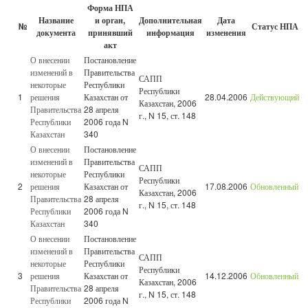
Форма НПА
Название
и орган,
Дополнительная
Дата
№
Статус НПА
документа
принявший
информация
изменения
акт
О внесении
Постановление
изменений в
Правительства
САПП
некоторые
Республики
Республики
1
решения
Казахстан от
28.04.2006
Действующий
Казахстан, 2006
Правительства
28 апреля
г., N 15, ст. 148
Республики
2006 года N
Казахстан
340
О внесении
Постановление
изменений в
Правительства
САПП
некоторые
Республики
Республики
2
решения
Казахстан от
17.08.2006
Обновленный
Казахстан, 2006
Правительства
28 апреля
г., N 15, ст. 148
Республики
2006 года N
Казахстан
340
О внесении
Постановление
изменений в
Правительства
САПП
некоторые
Республики
Республики
3
решения
Казахстан от
14.12.2006
Обновленный
Казахстан, 2006
Правительства
28 апреля
г., N 15, ст. 148
Республики
2006 года N