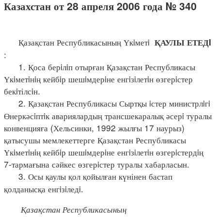
Казахстан от 28 апреля 2006 года № 340
Қазақстан Республикасының Үкiметi
ҚАУЛЫ ЕТЕДI
:
1. Қоса берiлiп отырған Қазақстан Республикасы
Үкiметiнiң кейбiр шешiмдерiне енгiзiлетiн өзгерiстер
бекiтілсiн.
2. Қазақстан Республикасы Сыртқы iстер министрлiгi
Өнеркәсiптiк авариялардың трансшекаралық әсерi туралы
конвенцияға (Хельсинки, 1992 жылғы 17 наурыз)
қатысушы мемлекеттерге Қазақстан Республикасы
Үкiметiнiң кейбiр шешiмдерiне енгiзiлетiн өзгерiстердiң
7-тармағына сәйкес өзгерiстер туралы хабарласын.
3. Осы қаулы қол қойылған күнінен бастап
қолданысқа енгiзiледi.
Қазақстан Республикасының