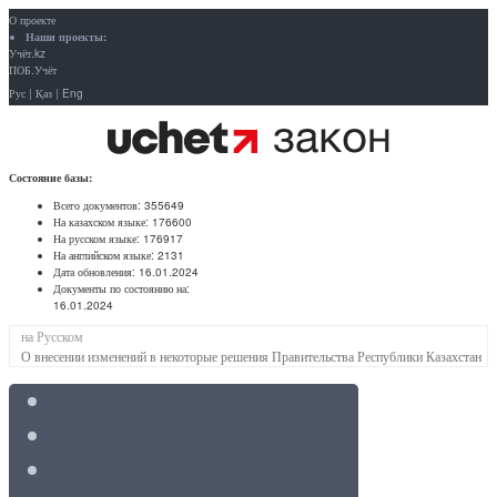
О проекте
Наши проекты:
Учёт.kz
ПОБ.Учёт
Рус
|
Қаз
|
Eng
Состояние базы:
Всего документов:
355649
На казахском языке:
176600
На русском языке:
176917
На английском языке:
2131
Дата обновления:
16.01.2024
Документы по состоянию на:
16.01.2024
на Русском
О внесении изменений в некоторые решения Правительства Республики Казахстан