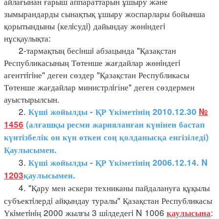
айлағынан ғарыш аппараттарын ұшыру және
зымырандарды сынақтық ұшыру жоспарлары бойынша
қорытындыны (келiсудi) дайындау жөнiндегi
нұсқаулықта:
2-тармақтың бесiншi абзацында "Қазақстан
Республикасының Төтенше жағдайлар жөнiндегi
агенттiгiне" деген сөздер "Қазақстан Республикасы
Төтенше жағдайлар министрлiгіне" деген сөздермен
ауыстырылсын.
2.
Күші жойылды - ҚР Үкіметінің 2010.12.30
№
1456
(алғашқы ресми жарияланған күнінен бастап
күнтізбелік он күн өткен соң қолданысқа енгізіледі)
Қаулысымен.
3.
Күші жойылды - ҚР Үкіметінің 2006.12.14. N
1203
қаулысымен.
4. "Қару мен әскери техниканы пайдалануға құқылы
субъектiлердi айқындау туралы" Қазақстан Республикасы
Үкiметiнiң 2000 жылғы 3 шiлдедегi N 1006
:
қаулысына