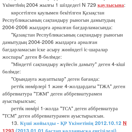
Үкiметiнiң 2004 жылғы 1 шiлдедегi N 729
:
қаулысына
көрсетiлген қаулымен бекiтiлген Қазақстан
Республикасының сақтандыру рыногын дамытудың
2004-2006 жылдарға арналған бағдарламасында:
"Қазақстан Республикасының сақтандыру рыногын
дамытудың 2004-2006 жылдарға арналған
бағдарламасын iске асыру жөнiндегi iс-шаралар
жоспары" деген 8-бөлiмде:
"Мiндеттi сақтандыру жүйесiн дамыту" деген 4-кiшi
бөлiмде:
"Орындауға жауаптылар" деген бағанда:
реттiк нөмiрлерi 1 және 4-жолдардағы "ТЖА" деген
аббревиатура "ТЖМ" деген аббревиатурамен
ауыстырылсын;
реттiк нөмiрi 1-жолда "ТСА" деген аббревиатура
"ТСМ" деген аббревиатурамен ауыстырылсын.
13.
Күші жойылды - ҚР Үкіметінің 2012.10.12
N
1293
(2013.01.01 бастап қолданысқа енгізіледі)