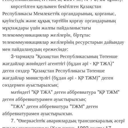
көрсетiлген қаулымен бекiтiлген Қазақстан
Республикасы Мемлекеттiк органдарының, қорғаныс,
қауiпсiздiк және құқық тәртiбiн қорғау органдарының
мұқтаждары үшiн жалпы пайдаланыстағы
телекоммуникациялар желiлерiн, бiртұтас
телекоммуникациялар желiлерiнiң ресурстарын дайындау
мен пайдаланудың ережесiнде:
3-тармақта "Қазақстан Республикасының Төтенше
жағдайлар жөнiндегi агенттiгi (бұдан әрi - ҚР ТЖА)"
деген сөздер "Қазақстан Республикасы Төтенше
жағдайлар министрлiгi (бұдан әрi - ҚР ТЖМ)" деген
сөздермен ауыстырылсын;
мәтiндегi "ҚР ТЖА" деген аббревиатура "ҚР ТЖМ"
деген аббревиатурамен ауыстырылсын;
"ТЖА" деген аббревиатура "ТЖМ" деген
аббревиатурамен ауыстырылсын.
7. "Өнеркәсiптiк авариялардың трансшекаралық әсерi
туралы конвенцияның (Хельсинки, 1992 жылғы 17