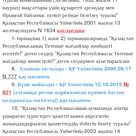
наурыз) мақсаттары үшiн құзыреттi органдар мен
бiрыңғай байланыс пунктi ретiнде белгiлеу туралы"
Қазақстан Республикасы Үкiметiнiң 2001 жылғы 13
желтоқсандағы N 1634
:
қаулысына
1-тармақтың 1) және 2) тармақшаларында "Қазақстан
Республикасының Төтенше жағдайлар жөнiндегi
агенттiгi" деген сөздер "Қазақстан Республикасы Төтенше
жағдайлар министрлiгi" деген сөздермен ауыстырылсын.
8.
Алынып тасталды - ҚР Үкіметінің 2006.08.17
N 777
қаулысымен.
9.
Күші жойылды - ҚР Үкіметінің 12.10.2015
№
821
(алғашқы ресми жарияланған күнінен бастап
қолданысқа енгізіледі) қаулысымен.
10. "Қазақстан Республикасының аумағында апатқа
ұшыраған туристерге қажеттi көмек көрсететiн
мамандандырылған қызметтердiң тiзбесiн бекiту туралы"
Қазақстан Республикасы Үкiметiнiң 2003 жылғы 14