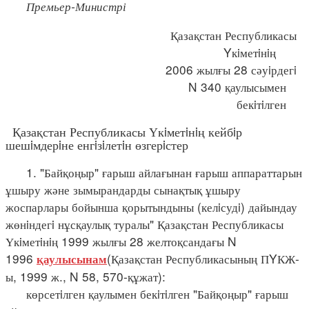
Премьер-Министрі
Қазақстан Республикасы
Yкiметiнiң
2006 жылғы 28 сәуiрдегi
N 340 қаулысымен
бекiтiлген
Қазақстан Республикасы Үкiметiнiң кейбiр
шешiмдерiне енгiзiлетiн өзгерiстер
1. "Байқоңыр" ғарыш айлағынан ғарыш аппараттарын
ұшыру және зымырандарды сынақтық ұшыру
жоспарлары бойынша қорытындыны (келiсудi) дайындау
жөнiндегi нұсқаулық туралы" Қазақстан Республикасы
Үкiметiнiң 1999 жылғы 28 желтоқсандағы N
1996
(Қазақстан Республикасының ПYКЖ-
қаулысынам
ы, 1999 ж., N 58, 570-құжат):
көрсетiлген қаулымен бекiтiлген "Байқоңыр" ғарыш