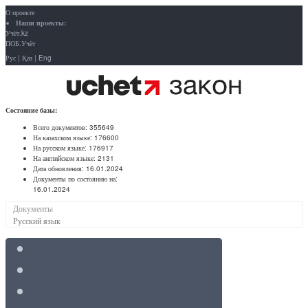
О проекте
Наши проекты:
Учёт.kz
ПОБ.Учёт
Рус
|
Қаз
|
Eng
Состояние базы:
Всего документов:
355649
На казахском языке:
176600
На русском языке:
176917
На английском языке:
2131
Дата обновления:
16.01.2024
Документы по состоянию на:
16.01.2024
Документы
Русский язык